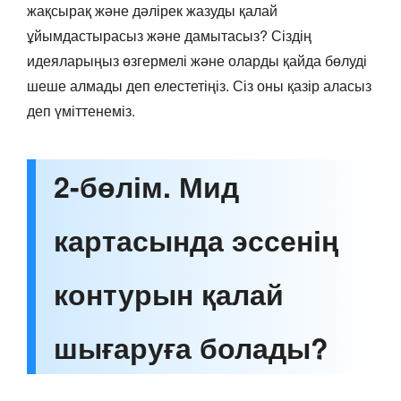
жақсырақ және дәлірек жазуды қалай
ұйымдастырасыз және дамытасыз? Сіздің
идеяларыңыз өзгермелі және оларды қайда бөлуді
шеше алмады деп елестетіңіз. Сіз оны қазір аласыз
деп үміттенеміз.
2-бөлім. Мид
картасында эссенің
контурын қалай
шығаруға болады?