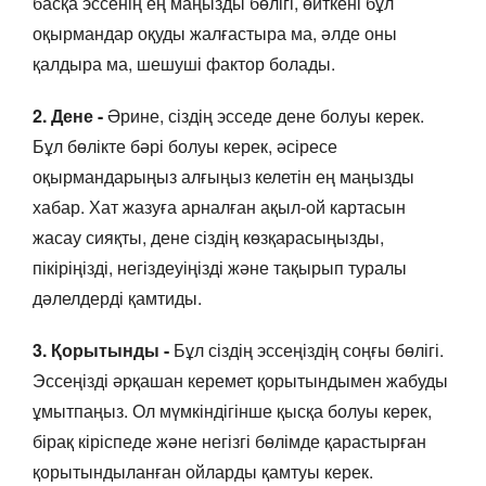
басқа эссенің ең маңызды бөлігі, өйткені бұл
оқырмандар оқуды жалғастыра ма, әлде оны
қалдыра ма, шешуші фактор болады.
2. Дене -
Әрине, сіздің эсседе дене болуы керек.
Бұл бөлікте бәрі болуы керек, әсіресе
оқырмандарыңыз алғыңыз келетін ең маңызды
хабар. Хат жазуға арналған ақыл-ой картасын
жасау сияқты, дене сіздің көзқарасыңызды,
пікіріңізді, негіздеуіңізді және тақырып туралы
дәлелдерді қамтиды.
3. Қорытынды -
Бұл сіздің эссеңіздің соңғы бөлігі.
Эссеңізді әрқашан керемет қорытындымен жабуды
ұмытпаңыз. Ол мүмкіндігінше қысқа болуы керек,
бірақ кіріспеде және негізгі бөлімде қарастырған
қорытындыланған ойларды қамтуы керек.