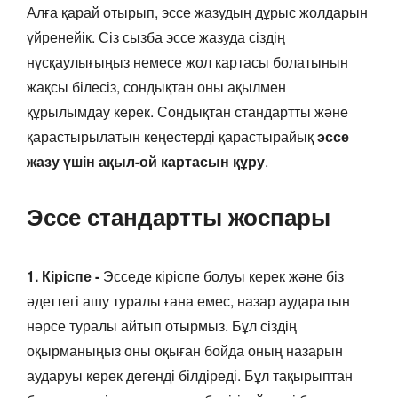
Алға қарай отырып, эссе жазудың дұрыс жолдарын
үйренейік. Сіз сызба эссе жазуда сіздің
нұсқаулығыңыз немесе жол картасы болатынын
жақсы білесіз, сондықтан оны ақылмен
құрылымдау керек. Сондықтан стандартты және
қарастырылатын кеңестерді қарастырайық
эссе
жазу үшін ақыл-ой картасын құру
.
Эссе стандартты жоспары
1. Кіріспе -
Эсседе кіріспе болуы керек және біз
әдеттегі ашу туралы ғана емес, назар аударатын
нәрсе туралы айтып отырмыз. Бұл сіздің
оқырманыңыз оны оқыған бойда оның назарын
аударуы керек дегенді білдіреді. Бұл тақырыптан