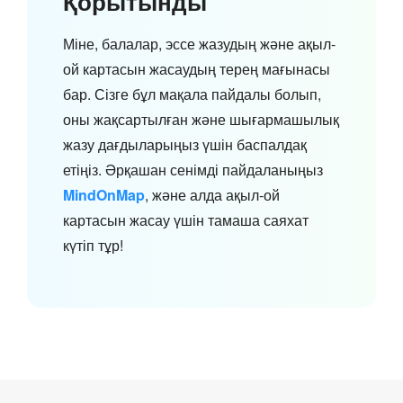
Қорытынды
Міне, балалар, эссе жазудың және ақыл-
ой картасын жасаудың терең мағынасы
бар. Сізге бұл мақала пайдалы болып,
оны жақсартылған және шығармашылық
жазу дағдыларыңыз үшін баспалдақ
етіңіз. Әрқашан сенімді пайдаланыңыз
MindOnMap
, және алда ақыл-ой
картасын жасау үшін тамаша саяхат
күтіп тұр!