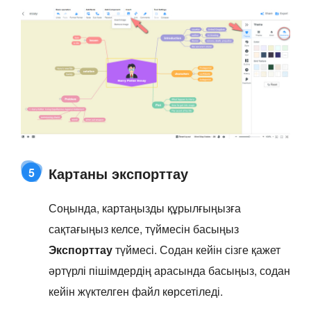
Картаны экспорттау
5
Соңында, картаңызды құрылғыңызға
сақтағыңыз келсе, түймесін басыңыз
Экспорттау
түймесі. Содан кейін сізге қажет
әртүрлі пішімдердің арасында басыңыз, содан
кейін жүктелген файл көрсетіледі.