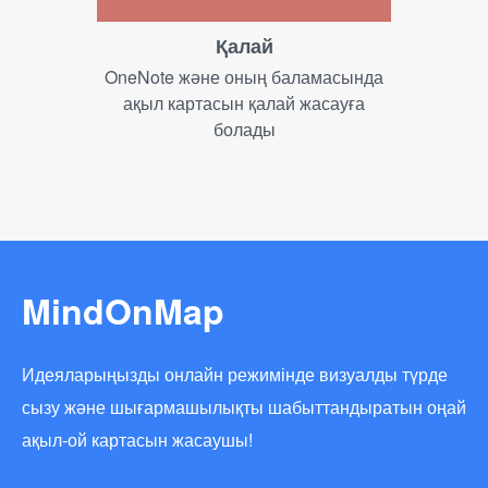
Қалай
OneNote және оның баламасында
ақыл картасын қалай жасауға
болады
MindOnMap
Идеяларыңызды онлайн режимінде визуалды түрде
сызу және шығармашылықты шабыттандыратын оңай
ақыл-ой картасын жасаушы!