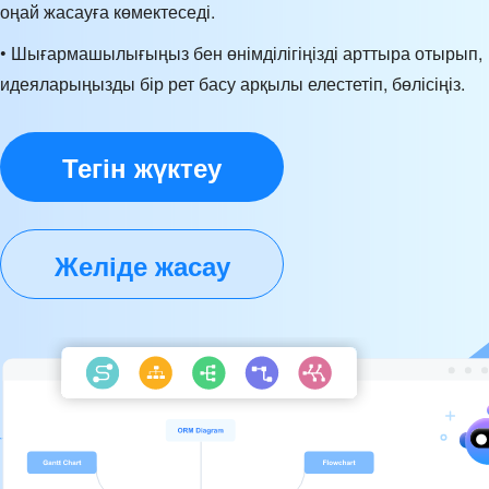
оңай жасауға көмектеседі.
• Шығармашылығыңыз бен өнімділігіңізді арттыра отырып,
идеяларыңызды бір рет басу арқылы елестетіп, бөлісіңіз.
Тегін жүктеу
Желіде жасау