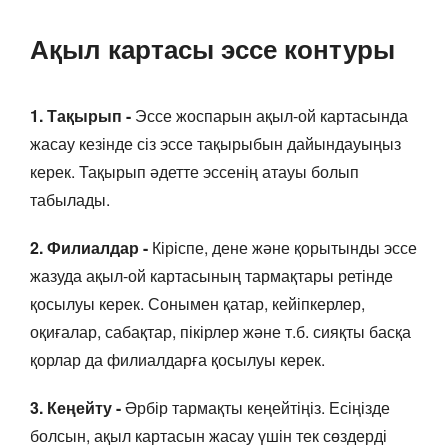
Ақыл картасы эссе контуры
1. Тақырып -
Эссе жоспарын ақыл-ой картасында
жасау кезінде сіз эссе тақырыбын дайындауыңыз
керек. Тақырып әдетте эссенің атауы болып
табылады.
2. Филиалдар -
Кіріспе, дене және қорытынды эссе
жазуда ақыл-ой картасының тармақтары ретінде
қосылуы керек. Сонымен қатар, кейіпкерлер,
оқиғалар, сабақтар, пікірлер және т.б. сияқты басқа
қорлар да филиалдарға қосылуы керек.
3. Кеңейту -
Әрбір тармақты кеңейтіңіз. Есіңізде
болсын, ақыл картасын жасау үшін тек сөздерді