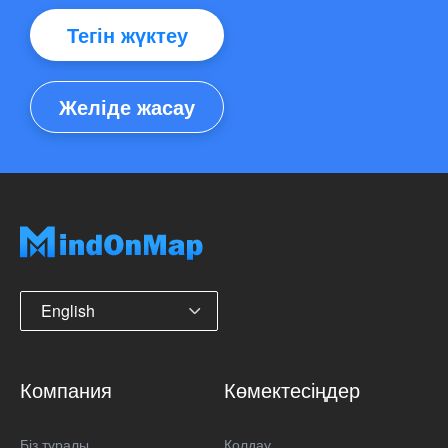
Тегін жүктеу
Желіде жасау
English
Компания
Көмектесіңдер
Біз туралы
Қолдау