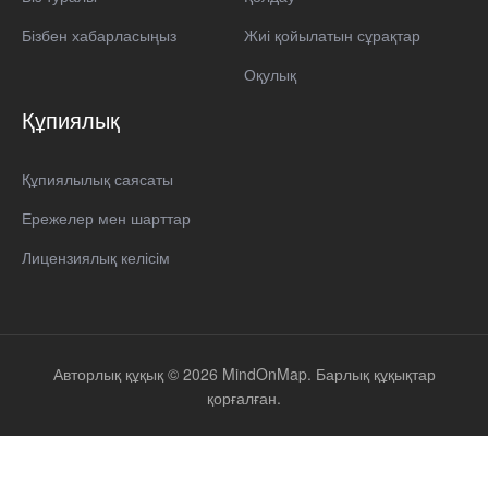
Бізбен хабарласыңыз
Жиі қойылатын сұрақтар
Оқулық
Құпиялық
Құпиялылық саясаты
Ережелер мен шарттар
Лицензиялық келісім
Авторлық құқық © 2026 MindOnMap. Барлық құқықтар
қорғалған.