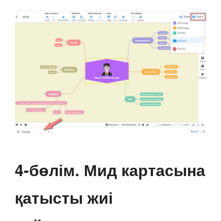
4-бөлім. Мид картасына
қатысты жиі