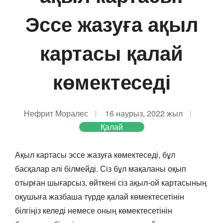
Эссе жазуға ақыл
картасы қалай
көмектеседі
Нефрит Моралес
16 наурыз, 2022 жыл
Қалай
Ақыл картасы эссе жазуға көмектеседі, бұл
басқалар әлі білмейді. Сіз бұл мақаланы оқып
отырған шығарсыз, өйткені сіз ақыл-ой картасының
оқушыға жазбаша түрде қалай көмектесетінін
білгіңіз келеді немесе оның көмектесетінін