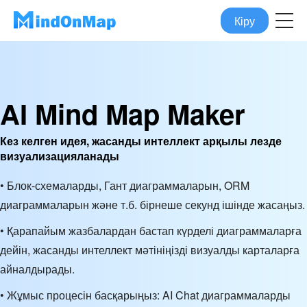
Кіру
AI Mind Map Maker
Кез келген идея, жасанды интеллект арқылы лезде
визуализацияланады
• Блок-схемаларды, Гант диаграммаларын, ORM
диаграммаларын және т.б. бірнеше секунд ішінде жасаңыз.
• Қарапайым жазбалардан бастап күрделі диаграммаларға
дейін, жасанды интеллект мәтініңізді визуалды карталарға
айналдырады.
• Жұмыс процесін басқарыңыз: AI Chat диаграммаларды