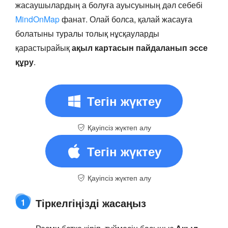
жасаушылардың а болуға ауысуының дәл себебі
MindOnMap
фанат. Олай болса, қалай жасауға
болатыны туралы толық нұсқауларды
қарастырайық
ақыл картасын пайдаланып эссе
құру
.
Тегін жүктеу
Қауіпсіз жүктеп алу
Тегін жүктеу
Қауіпсіз жүктеп алу
Тіркелгіңізді жасаңыз
1