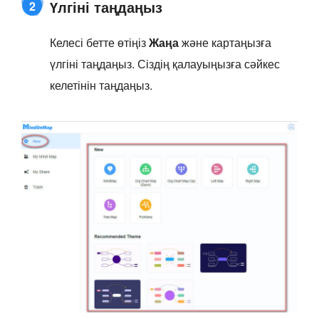
Үлгіні таңдаңыз
2
Келесі бетте өтіңіз
Жаңа
және картаңызға
үлгіні таңдаңыз. Сіздің қалауыңызға сәйкес
келетінін таңдаңыз.