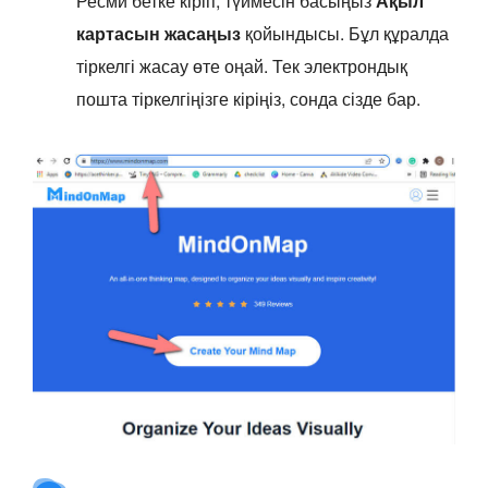
Ресми бетке кіріп, түймесін басыңыз
Ақыл
картасын жасаңыз
қойындысы. Бұл құралда
тіркелгі жасау өте оңай. Тек электрондық
пошта тіркелгіңізге кіріңіз, сонда сізде бар.