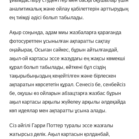
аналитикалық және ойлау қабілеттерін арттырудың
ең тиімді әдісі болып табылады.
Ақыр соңында, адам миы жазбаларға қарағанда
фотосуретпен ұсынылған ақпаратты сақтау
оңайырақ. Осыған сәйкес, бұрын айтылғандай,
ақыл-ой картасы эссе жазудағы ең жақсы көмекші
құрал болып табылады, өйткені бұл сіздің
тақырыбыңыздың кеңейтілген және бірлескен
ақпаратын көрсететін құрал. Сенесіз бе, сенбейсіз
бе, оқушы өз ойларын абзацтарға жазбас бұрын
ақыл картасы арқылы жүйелеу арқылы әлдеқайда
көп идеялар мен ақпаратты ұсына алады.
Сіз әйгілі Гарри Поттер туралы эссе жазғалы
жатырсыз делік. Ақыл картасын қолданбай,