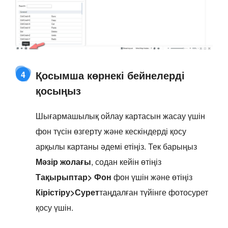
Қосымша көрнекі бейнелерді
4
қосыңыз
Шығармашылық ойлау картасын жасау үшін
фон түсін өзгерту және кескіндерді қосу
арқылы картаны әдемі етіңіз. Тек барыңыз
Мәзір жолағы
, содан кейін өтіңіз
Тақырыптар> Фон
фон үшін және өтіңіз
Кірістіру>Сурет
таңдалған түйінге фотосурет
қосу үшін.