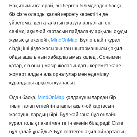
Бақытымызға орай, біз берген білімдерден басқа,
біз сізге оларды қалай көрсету керектігін де
үйретеміз. деп аталатын жазуға арналған ең
сенімді ақыл-ой картасын пайдалану арқылы оқуды
жұмысқа әкелейік
MindOnMap
. Бұл онлайн құрал
сіздің ішіңізде жасырынған шығармашылық ақыл-
ойды ашатынын хабарлағымыз келеді. Сонымен
қатар, сіз оның мәзір жолағындағы керемет және
жомарт алдын ала орнатулар мен әдемілеу
құралдары арқылы қуанасыз.
Одан басқа,
MindOnMap
қолданушылардан бір
тиын талап етпейтін атақты ақыл-ой картасын
жасаушылардың бірі. Бұл жай ғана бұл онлайн
құрал толық пакетімен тегін екенін білдіреді! Сізге
бұл қалай ұнайды? Бұл көптеген ақыл-ой картасын