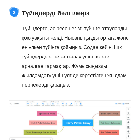
Түйіндерді белгілеңіз
3
Түйіндерге, әсіресе негізгі түйінге атауларды
қою уақыты келді. Нысаныңызды ортаға және
ең үлкен түйінге қойыңыз. Содан кейін, ішкі
түйіндерде есте карталау үшін эссеге
арналған тармақтар. Жұмысыңызды
жылдамдату үшін үлгіде көрсетілген жылдам
пернелерді қараңыз.