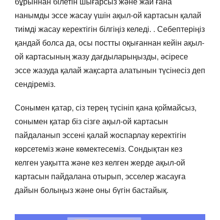
бұрыннан білетін шығарсыз және жай ғана
нанымды эссе жасау үшін ақыл-ой картасын қалай
тиімді жасау керектігін білгіңіз келеді. . Себептеріңіз
қандай болса да, осы постты оқығаннан кейін ақыл-
ой картасының жазу дағдыларыңызды, әсіресе
эссе жазуда қалай жақсарта алатынын түсінесіз деп
сендіреміз.
Сонымен қатар, сіз терең түсініп қана қоймайсыз,
сонымен қатар біз сізге ақыл-ой картасын
пайдаланып эссені қалай жоспарлау керектігін
көрсетеміз және көмектесеміз. Сондықтан кез
келген уақытта және кез келген жерде ақыл-ой
картасын пайдалана отырып, эсселер жасауға
дайын болыңыз және оны бүгін бастайық.