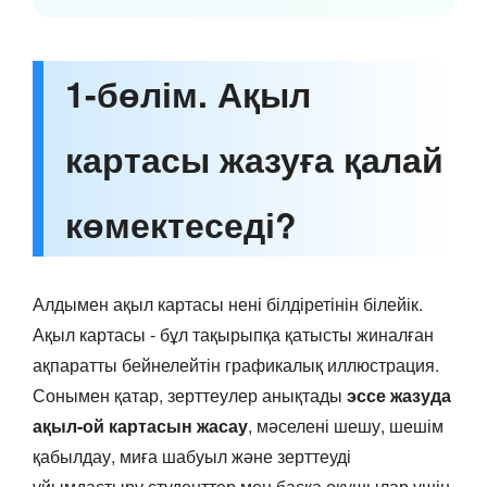
1-бөлім. Ақыл
картасы жазуға қалай
көмектеседі?
Алдымен ақыл картасы нені білдіретінін білейік.
Ақыл картасы - бұл тақырыпқа қатысты жиналған
ақпаратты бейнелейтін графикалық иллюстрация.
Сонымен қатар, зерттеулер анықтады
эссе жазуда
ақыл-ой картасын жасау
, мәселені шешу, шешім
қабылдау, миға шабуыл және зерттеуді
ұйымдастыру студенттер мен басқа оқушылар үшін