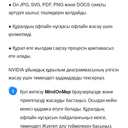
● Ол JPG, SVG, PDF, PNG және DOCS сияқты
әртүрлі шығыс пішімдерін қолдайды.
● Құралдың офлайн нұсқасы офлайн жасау үшін
қолжетімді.
● Құрал өте жылдам сақтау процесін қамтамасыз
ете алады.
NVIDIA ұйымдық құрылым диаграммасының үлгісін
жасау үшін төмендегі қадамдарды тексеріңіз.
1
Қол жеткізу
MindOnMap
браузеріңізде және
тіркелгіңізді жасауды бастаңыз. Осыдан кейін
келесі қадамға өтуге болады. Құралдың
офлайн нұсқасын пайдаланғыңыз келсе,
төмендегі Жүктеп алу түймелерін басыңыз.