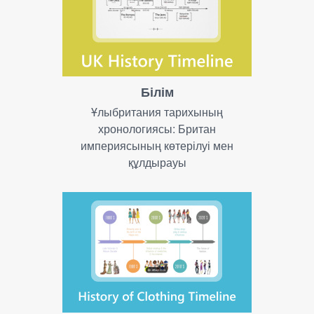
Білім
Ұлыбритания тарихының
хронологиясы: Британ
империясының көтерілуі мен
құлдырауы