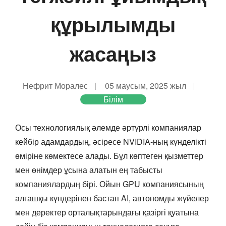
құрылымды
жасаңыз
Нефрит Моралес
05 маусым, 2025 жыл
Білім
Осы технологиялық әлемде әртүрлі компаниялар
кейбір адамдардың, әсіресе NVIDIA-ның күнделікті
өміріне көмектесе алады. Бұл көптеген қызметтер
мен өнімдер ұсына алатын ең табысты
компаниялардың бірі. Ойын GPU компаниясының
алғашқы күндерінен бастап AI, автономды жүйелер
мен деректер орталықтарындағы қазіргі қуатына