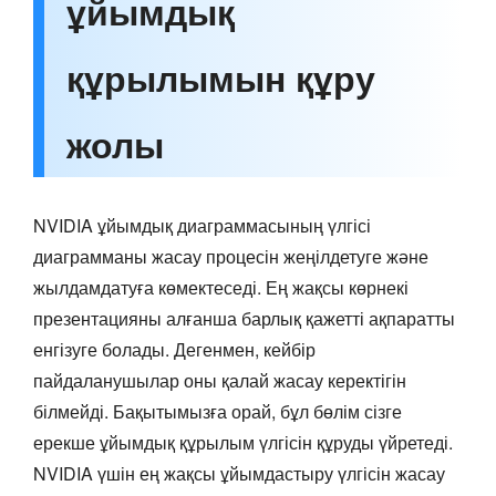
ұйымдық
құрылымын құру
жолы
NVIDIA ұйымдық диаграммасының үлгісі
диаграмманы жасау процесін жеңілдетуге және
жылдамдатуға көмектеседі. Ең жақсы көрнекі
презентацияны алғанша барлық қажетті ақпаратты
енгізуге болады. Дегенмен, кейбір
пайдаланушылар оны қалай жасау керектігін
білмейді. Бақытымызға орай, бұл бөлім сізге
ерекше ұйымдық құрылым үлгісін құруды үйретеді.
NVIDIA үшін ең жақсы ұйымдастыру үлгісін жасау