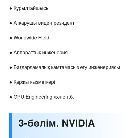
● Құрылтайшысы
● Атқарушы вице-президент
● Worldwide Field
● Аппараттық инженерия
● Бағдарламалық қамтамасыз ету инженериясы
● Қаржы қызметкері
● GPU Engineering және т.б.
3-бөлім. NVIDIA