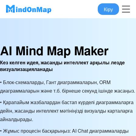
Кіру
AI Mind Map Maker
Кез келген идея, жасанды интеллект арқылы лезде
визуализацияланады
• Блок-схемаларды, Гант диаграммаларын, ORM
диаграммаларын және т.б. бірнеше секунд ішінде жасаңыз.
• Қарапайым жазбалардан бастап күрделі диаграммаларға
дейін, жасанды интеллект мәтініңізді визуалды карталарға
айналдырады.
• Жұмыс процесін басқарыңыз: AI Chat диаграммаларды