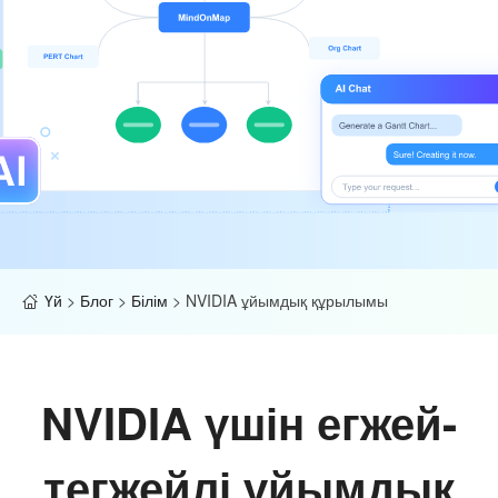
Үй
>
Блог
>
Білім
>
NVIDIA ұйымдық құрылымы
NVIDIA үшін егжей-
тегжейлі ұйымдық