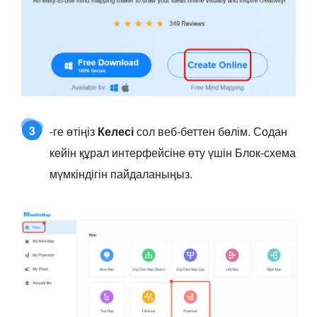
3
-ге өтіңіз
Келесі
сол веб-беттен бөлім. Содан
кейін құрал интерфейсіне өту үшін Блок-схема
мүмкіндігін пайдаланыңыз.