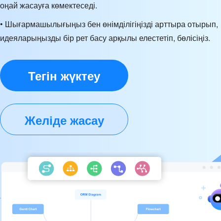
оңай жасауға көмектеседі.
• Шығармашылығыңыз бен өнімділігіңізді арттыра отырып,
идеяларыңызды бір рет басу арқылы елестетіп, бөлісіңіз.
Тегін жүктеу
Желіде жасау