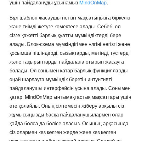
үшін пайдалануды ұсынамыз
MindOnMap
.
Бұл шаблон жасаушы негізгі мақсатыңызға біркелкі
және тиімді жетуге көмектесе алады. Себебі ол
сізге қажетті барлық қуатты мүмкіндіктерді бере
алады. Блок-схема мүмкіндігімен үлгіні негізгі және
қосымша пішіндерді, сызықтарды, мәтінді, түстерді
және тақырыптарды пайдалана отырып жасауға
болады. Ол сонымен қатар барлық функцияларды
оңай шарлауға мүмкіндік беретін интуитивті
пайдаланушы интерфейсін ұсына алады. Сонымен
қатар, MindOnMap ынтымақтастық мақсаттары үшін
өте қолайлы. Оның сілтемесін жіберу арқылы сіз
жұмысыңызды басқа пайдаланушылармен олар
қайда болса да бөлісе аласыз. Осының арқасында
сіз олармен кез келген жерде және кез келген
уақытта миға шабуыл жасай аласыз. Сондай-ақ,