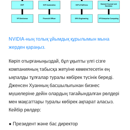
NVIDIA-ның толық ұйымдық құрылымын мына
жерден қараңыз.
Көріп отырғаныңыздай, бұл ұқыпты үлгі сізге
компанияның табысқа жетуіне көмектесетін ең
ықпалды тұлғалар туралы көбірек түсінік береді.
Дженсен Хуанның басшылығынан бизнес
мүшелеріне дейін олардың тағайындалған рөлдері
мен мақсаттары туралы көбірек ақпарат аласыз.
Кейбір рөлдер:
● Президент және бас директор