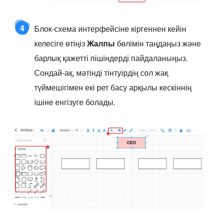
4
Блок-схема интерфейсіне кіргеннен кейін
келесіге өтіңіз
Жалпы
бөлімін таңдаңыз және
барлық қажетті пішіндерді пайдаланыңыз.
Сондай-ақ, мәтінді тінтуірдің сол жақ
түймешігімен екі рет басу арқылы кескіннің
ішіне енгізуге болады.