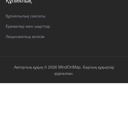
Құпиялық
Құпиялылық саясаты
Ережелер мен шарттар
Лицензиялық келісім
Авторлық құқық © 2026 MindOnMap. Барлық құқықтар
қорғалған.