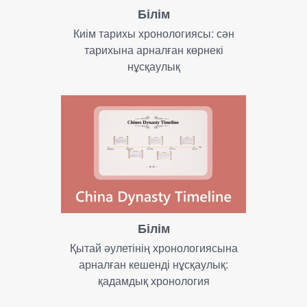
Білім
Киім тарихы хронологиясы: сән
тарихына арналған көрнекі
нұсқаулық
Білім
Қытай әулетінің хронологиясына
арналған кешенді нұсқаулық:
қадамдық хронология