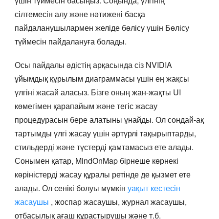
үшін түймесін басыңыз. Соңында, үлгінің
сілтемесін алу және нәтижені басқа
пайдаланушылармен желіде бөлісу үшін Бөлісу
түймесін пайдалануға болады.
Осы пайдалы әдістің арқасында сіз NVIDIA
ұйымдық құрылым диаграммасы үшін ең жақсы
үлгіні жасай аласыз. Бізге оның жан-жақты UI
көмегімен қарапайым және тегіс жасау
процедурасын бере алатыны ұнайды. Ол сондай-ақ
тартымды үлгі жасау үшін әртүрлі тақырыптарды,
стильдерді және түстерді қамтамасыз ете алады.
Сонымен қатар, MindOnMap бірнеше көрнекі
көріністерді жасау құралы ретінде де қызмет ете
алады. Ол сенікі болуы мүмкін
уақыт кестесін
жасаушы
, жоспар жасаушы, журнал жасаушы,
отбасылық ағаш құрастырушы және т.б.