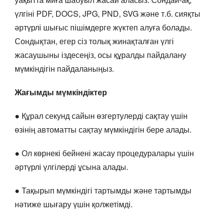
үлгіні PDF, DOCS, JPG, PND, SVG және т.б. сияқты
әртүрлі шығыс пішімдерге жүктеп алуға болады.
Сондықтан, егер сіз толық жинақталған үлгі
жасаушыны іздесеңіз, осы құралды пайдалану
мүмкіндігін пайдаланыңыз.
Жағымды мүмкіндіктер
● Құрал секунд сайын өзгертулерді сақтау үшін
өзінің автоматты сақтау мүмкіндігін бере алады.
● Ол көрнекі бейнені жасау процедуралары үшін
әртүрлі үлгілерді ұсына алады.
● Тақырып мүмкіндігі тартымды және тартымды
нәтиже шығару үшін қолжетімді.