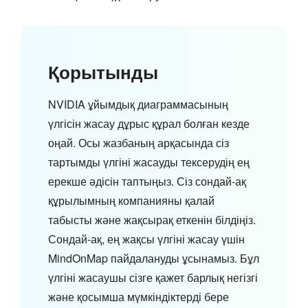
Қорытынды
NVIDIA ұйымдық диаграммасының
үлгісін жасау дұрыс құрал болған кезде
оңай. Осы жазбаның арқасында сіз
тартымды үлгіні жасауды тексерудің ең
ерекше әдісін таптыңыз. Сіз сондай-ақ
құрылымның компанияны қалай
табысты және жақсырақ еткенін білдіңіз.
Сондай-ақ, ең жақсы үлгіні жасау үшін
MindOnMap пайдалануды ұсынамыз. Бұл
үлгіні жасаушы сізге қажет барлық негізгі
және қосымша мүмкіндіктерді бере