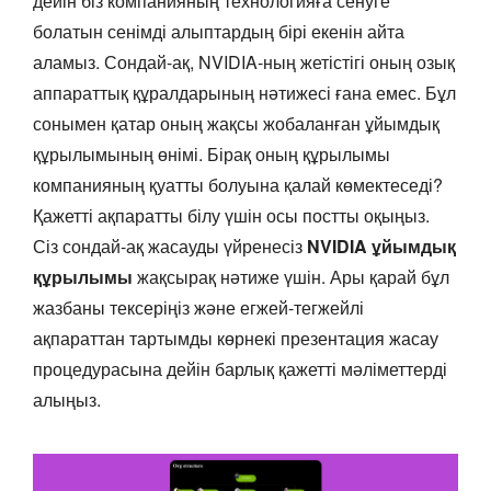
дейін біз компанияның технологияға сенуге
болатын сенімді алыптардың бірі екенін айта
аламыз. Сондай-ақ, NVIDIA-ның жетістігі оның озық
аппараттық құралдарының нәтижесі ғана емес. Бұл
сонымен қатар оның жақсы жобаланған ұйымдық
құрылымының өнімі. Бірақ оның құрылымы
компанияның қуатты болуына қалай көмектеседі?
Қажетті ақпаратты білу үшін осы постты оқыңыз.
Сіз сондай-ақ жасауды үйренесіз
NVIDIA ұйымдық
құрылымы
жақсырақ нәтиже үшін. Ары қарай бұл
жазбаны тексеріңіз және егжей-тегжейлі
ақпараттан тартымды көрнекі презентация жасау
процедурасына дейін барлық қажетті мәліметтерді
алыңыз.