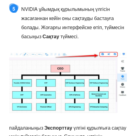
5
NVIDIA ұйымдық құрылымының үлгісін
жасағаннан кейін оны сақтауды бастауға
болады. Жоғарғы интерфейске өтіп, түймесін
басыңыз
Сақтау
түймесі.
пайдаланыңыз
Экспорттау
үлгіні құрылғыға сақтау