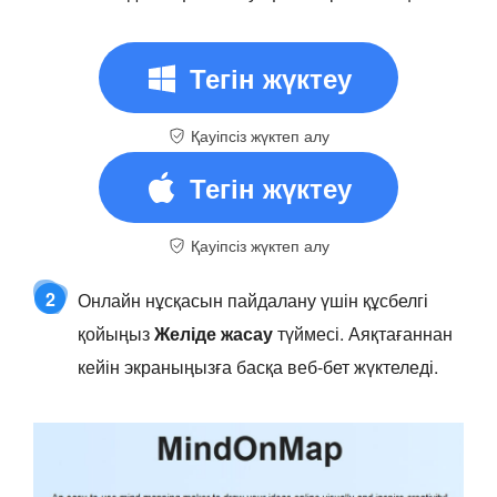
Тегін жүктеу
Қауіпсіз жүктеп алу
Тегін жүктеу
Қауіпсіз жүктеп алу
2
Онлайн нұсқасын пайдалану үшін құсбелгі
қойыңыз
Желіде жасау
түймесі. Аяқтағаннан
кейін экраныңызға басқа веб-бет жүктеледі.