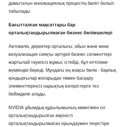
дамытатын инновациялық процестің бөлігі болып
табылады.
Бағытталған мақсаттары бар
орталықтандырылмаған бизнес бөлімшелері
Автокөлік, деректер орталығы, ойын және жеке
визуализация сияқты әртүрлі бизнес сегменттері
жартылай тәуелсіз жұмыс істейді, бұл ептілікке
мүмкіндік береді. Мұндағы ең жақсы бөлік - барлық
қондырғылар жоғарыдан төмен басқару
элементтерінсіз нарықтық өзгерістерге тез
бейімделе алады.
NVIDIA ұйымдық құрылымының көмегімен ол
орталықтандырылған көріністі
орталықтандырылмаған орындаумен теңестіре