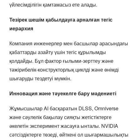
үйлесімділігін қамтамасыз ете алады.
Тезірек шешім қабылдауға арналған тегіс
иерархия
Компания инженерлер мен басшылар арасындағы
қабаттарды азайту үшін тегіс құрылымды
қолдайды. Бұл фактор ғылыми-зерттеу және
тәжірибелік-конструкторлық циклді және өнімді
шығаруды тездетуі мүмкін.
Инновация және тәуекелге бару мәдениеті
Жұмысшылар AI басқаратын DLSS, Omniverse
және сәулелік бақылау сияқты жетістіктерге
әкелетін эксперимент жасауға ынталы. NVIDIA
сәтсіздіктерге төзеді, өйткені ол шығармашылықты