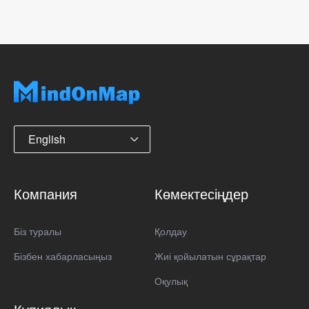
English
Компания
Көмектесіңдер
Біз туралы
Қолдау
Бізбен хабарласыңыз
Жиі қойылатын сұрақтар
Оқулық