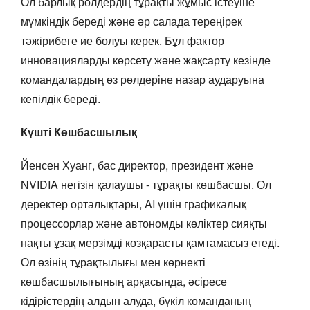
Ол барлық рөлдердің тұрақты жұмыс істеуіне
мүмкіндік береді және әр салада тереңірек
тәжірибеге ие болуы керек. Бұл фактор
инновацияларды көрсету және жақсарту кезінде
командалардың өз рөлдеріне назар аударуына
кепілдік береді.
Күшті Көшбасшылық
Йенсен Хуанг, бас директор, президент және
NVIDIA негізін қалаушы - тұрақты көшбасшы. Ол
деректер орталықтары, AI үшін графикалық
процессорлар және автономды көліктер сияқты
нақты ұзақ мерзімді көзқарасты қамтамасыз етеді.
Ол өзінің тұрақтылығы мен көрнекті
көшбасшылығының арқасында, әсіресе
кідірістердің алдын алуда, бүкіл команданың