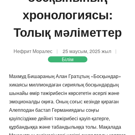
хронологиясы:
Толық мәліметтер
Нефрит Моралес
25 маусым, 2025 жыл
Білім
Махмуд Бишараның Алан Гратцтың «Босқындар»
хикаясы миллиондаған сириялық босқындардың
шынайы өмір тәжірибесін көрсететін әсерлі және
эмоционалды оқиға. Оның соғыс кезінде қираған
Алепподан бастап Германиядағы соңғы
қауіпсіздікке дейінгі тәжірибесі қауіп-қатерге,
құрбандыққа және табандылыққа толы. Мақалада