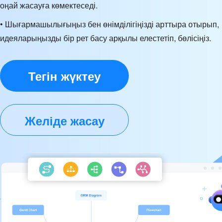
оңай жасауға көмектеседі.
• Шығармашылығыңыз бен өнімділігіңізді арттыра отырып,
идеяларыңызды бір рет басу арқылы елестетіп, бөлісіңіз.
Тегін жүктеу
Желіде жасау