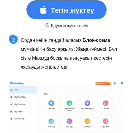
Тегін жүктеу
Қауіпсіз жүктеп алу
2
Содан кейін таңдай аласыз
Блок-схема
мүмкіндігін басу арқылы
Жаңа
түймесі. Бұл
сізге Махмуд босқынының уақыт кестесін
жасауды жеңілдетеді.