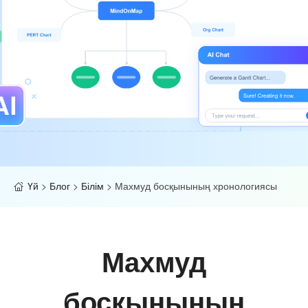
Үй
>
Блог
>
Білім
>
Махмуд босқынының хронологиясы
Махмуд
босқынының