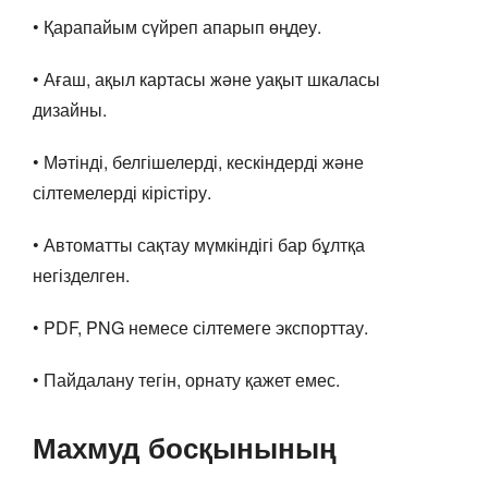
• Қарапайым сүйреп апарып өңдеу.
• Ағаш, ақыл картасы және уақыт шкаласы
дизайны.
• Мәтінді, белгішелерді, кескіндерді және
сілтемелерді кірістіру.
• Автоматты сақтау мүмкіндігі бар бұлтқа
негізделген.
• PDF, PNG немесе сілтемеге экспорттау.
• Пайдалану тегін, орнату қажет емес.
Махмуд босқынының