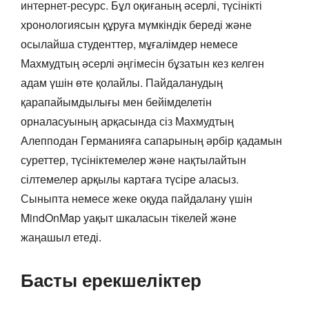
интернет-ресурс. Бұл оқиғаның әсерлі, түсінікті
хронологиясын құруға мүмкіндік береді және
осылайша студенттер, мұғалімдер немесе
Махмудтың әсерлі әңгімесін бұзатын кез келген
адам үшін өте қолайлы. Пайдаланудың
қарапайымдылығы мен бейімделетін
орналасуының арқасында сіз Махмудтың
Алепподан Германияға сапарының әрбір қадамын
суреттер, түсініктемелер және нақтылайтын
сілтемелер арқылы картаға түсіре аласыз.
Сыныпта немесе жеке оқуда пайдалану үшін
MindOnMap уақыт шкаласын тікелей және
жаңашыл етеді.
Басты ерекшеліктер