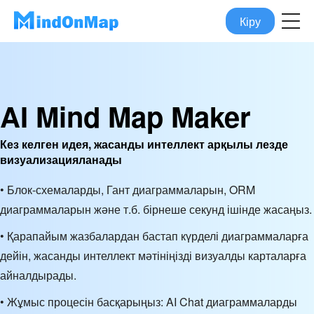
Кіру
AI Mind Map Maker
Кез келген идея, жасанды интеллект арқылы лезде
визуализацияланады
• Блок-схемаларды, Гант диаграммаларын, ORM
диаграммаларын және т.б. бірнеше секунд ішінде жасаңыз.
• Қарапайым жазбалардан бастап күрделі диаграммаларға
дейін, жасанды интеллект мәтініңізді визуалды карталарға
айналдырады.
• Жұмыс процесін басқарыңыз: AI Chat диаграммаларды