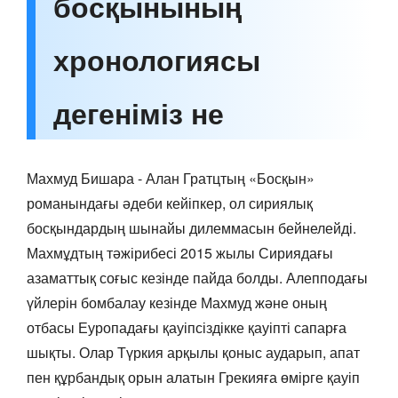
босқынының
хронологиясы
дегеніміз не
Махмуд Бишара - Алан Гратцтың «Босқын»
романындағы әдеби кейіпкер, ол сириялық
босқындардың шынайы дилеммасын бейнелейді.
Махмұдтың тәжірибесі 2015 жылы Сириядағы
азаматтық соғыс кезінде пайда болды. Алепподағы
үйлерін бомбалау кезінде Махмуд және оның
отбасы Еуропадағы қауіпсіздікке қауіпті сапарға
шықты. Олар Түркия арқылы қоныс аударып, апат
пен құрбандық орын алатын Грекияға өмірге қауіп