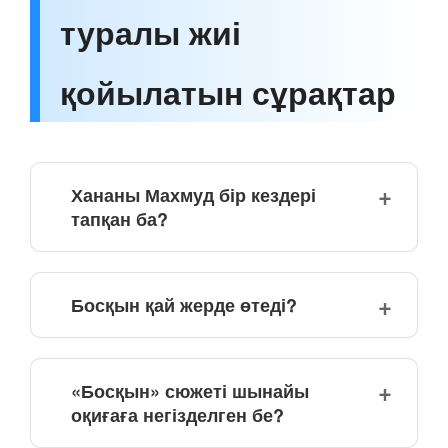
туралы жиі
қойылатын сұрақтар
Хананы Махмуд бір кездері
тапқан ба?
Босқын қай жерде өтеді?
«Босқын» сюжеті шынайы
оқиғаға негізделген бе?