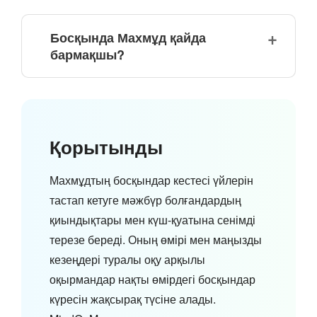
Босқында Махмұд қайда
бармақшы?
Қорытынды
Махмұдтың босқындар кестесі үйлерін
тастап кетуге мәжбүр болғандардың
қиындықтары мен күш-қуатына сенімді
терезе береді. Оның өмірі мен маңызды
кезеңдері туралы оқу арқылы
оқырмандар нақты өмірдегі босқындар
күресін жақсырақ түсіне алады.