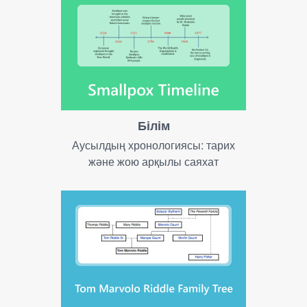
Білім
Аусылдың хронологиясы: тарих
және жою арқылы саяхат