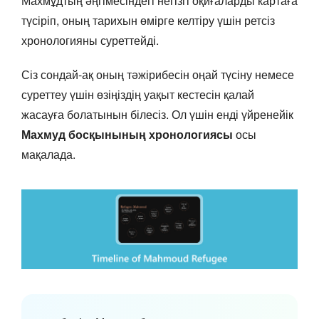
Махмұдтың әңгімесіндегі негізгі оқиғаларды картаға
түсіріп, оның тарихын өмірге келтіру үшін ретсіз
хронологияны суреттейді.
Сіз сондай-ақ оның тәжірибесін оңай түсіну немесе
суреттеу үшін өзіңіздің уақыт кестесін қалай
жасауға болатынын білесіз. Ол үшін енді үйренейік
Махмуд босқынының хронологиясы
осы
мақалада.