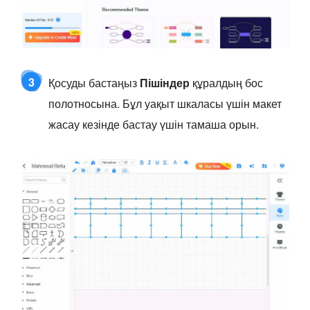
3
Қосуды бастаңыз
Пішіндер
құралдың бос
полотносына. Бұл уақыт шкаласы үшін макет
жасау кезінде бастау үшін тамаша орын.