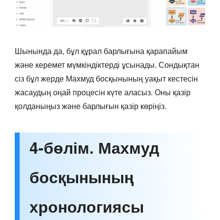
Шынында да, бұл құрал барлығына қарапайым
және керемет мүмкіндіктерді ұсынады. Сондықтан
сіз бұл жерде Махмуд босқынының уақыт кестесін
жасаудың оңай процесін күте аласыз. Оны қазір
қолданыңыз және барлығын қазір көріңіз.
4-бөлім. Махмуд
босқынының
хронологиясы