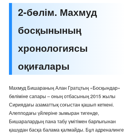
2-бөлім. Махмуд
босқынының
хронологиясы
оқиғалары
Махмуд Бишараның Алан Гратцтың «Босқындар»
бөліміне сапары – оның отбасының 2015 жылы
Сириядағы азаматтық соғыстан қашып кеткені.
Алепподағы үйлеріне зымыран тигенде,
Бишаралардың пана табу үмітімен барлығынан
қашудан басқа балама қалмайды. Бұл адреналинге