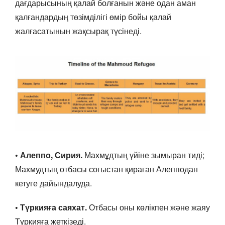
дағдарысының қалай болғанын және одан аман
қалғандардың төзімділігі өмір бойы қалай
жалғасатынын жақсырақ түсінеді.
• Алеппо, Сирия.
Махмұдтың үйіне зымыран тиді;
Махмудтың отбасы соғыстан қираған Алепподан
кетуге дайындалуда.
• Түркияға саяхат.
Отбасы оны көлікпен және жаяу
Түркияға жеткізеді.