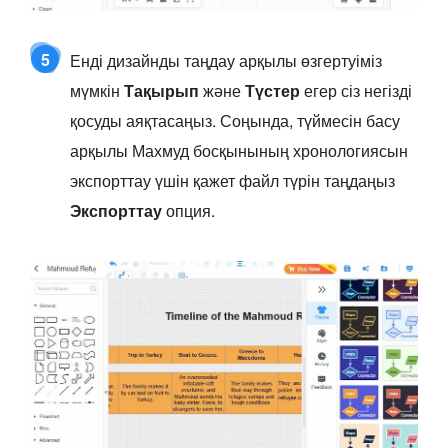
5
Енді дизайнды таңдау арқылы өзгертуіміз
мүмкін
Тақырып
және
Түстер
егер сіз негізді
қосуды аяқтасаңыз. Соңында, түймесін басу
арқылы Махмуд босқынының хронологиясын
экспорттау үшін қажет файл түрін таңдаңыз
Экспорттау
опция.