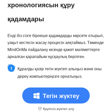
хронологиясын құру
қадамдары
Енді біз сізге бірнеше қадамдарды көрсете отырып,
уақыт кестесін жасау процесін аяқтаймыз. Төменде
MindOnMa пайдалану кезінде қажет мәліметтерге
арналған қарапайым нұсқаулық берілген.
1
Құралды қазір тегін жүктеп алыңыз және оны
дереу компьютеріңізге орнатыңыз.
Тегін жүктеу
Қауіпсіз жүктеп алу