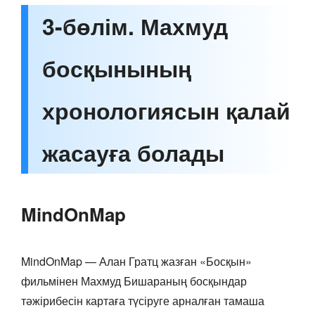
3-бөлім. Махмуд
босқынының
хронологиясын қалай
жасауға болады
MindOnMap
MindOnMap — Алан Гратц жазған «Босқын»
фильмінен Махмуд Бишараның босқындар
тәжірибесін картаға түсіруге арналған тамаша