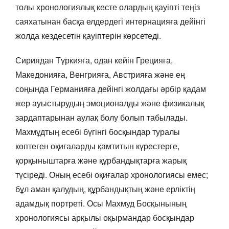
толы хронологиялық кесте олардың қауіпті теңіз
саяхатынан басқа елдердегі интернацияға дейінгі
жолда кездесетін қауіптерін көрсетеді.
Сириядан Түркияға, одан кейін Грецияға,
Македонияға, Венгрияға, Австрияға және ең
соңында Германияға дейінгі жолдағы әрбір қадам
жер ауыстырудың эмоционалды және физикалық
зардаптарынан аулақ болу болып табылады.
Махмұдтың есебі бүгінгі босқындар туралы
көптеген оқиғаларды қамтитын күрестерге,
қорқыныштарға және құрбандықтарға жарық
түсіреді. Оның есебі оқиғалар хронологиясы емес;
бұл аман қалудың, құрбандықтың және ерліктің
адамдық портреті. Осы Махмуд Босқынының
хронологиясы арқылы оқырмандар босқындар