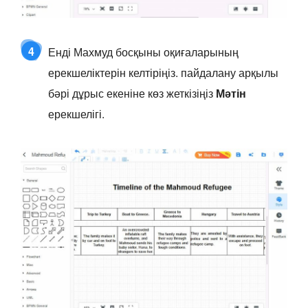
4
Енді Махмуд босқыны оқиғаларының
ерекшеліктерін келтіріңіз. пайдалану арқылы
бәрі дұрыс екеніне көз жеткізіңіз
Мәтін
ерекшелігі.