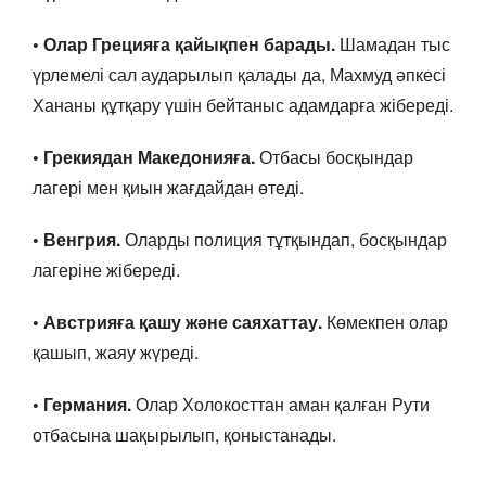
• Олар Грецияға қайықпен барады.
Шамадан тыс
үрлемелі сал аударылып қалады да, Махмуд әпкесі
Хананы құтқару үшін бейтаныс адамдарға жібереді.
• Грекиядан Македонияға.
Отбасы босқындар
лагері мен қиын жағдайдан өтеді.
• Венгрия.
Оларды полиция тұтқындап, босқындар
лагеріне жібереді.
• Австрияға қашу және саяхаттау.
Көмекпен олар
қашып, жаяу жүреді.
• Германия.
Олар Холокосттан аман қалған Рути
отбасына шақырылып, қоныстанады.