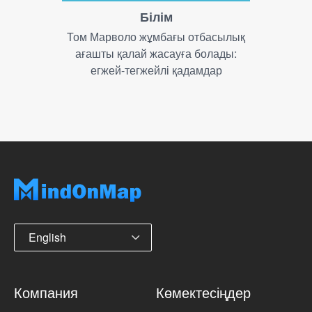
Білім
Том Марволо жұмбағы отбасылық
ағашты қалай жасауға болады:
егжей-тегжейлі қадамдар
English
Компания
Көмектесіңдер