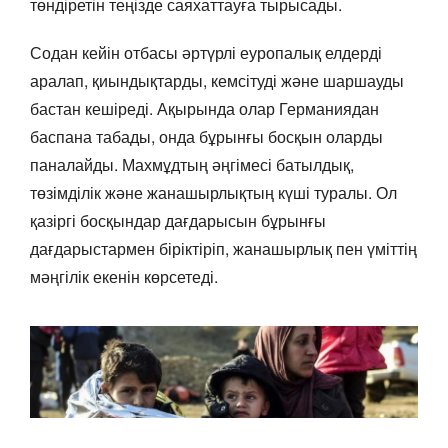
төндіретін теңізде саяхаттауға тырысады.
Содан кейін отбасы әртүрлі еуропалық елдерді
аралап, қиындықтарды, кемсітуді және шаршауды
бастан кешіреді. Ақырында олар Германиядан
баспана табады, онда бұрынғы босқын оларды
паналайды. Махмұдтың әңгімесі батылдық,
төзімділік және жанашырлықтың күші туралы. Ол
қазіргі босқындар дағдарысын бұрынғы
дағдарыстармен біріктіріп, жанашырлық пен үміттің
мәңгілік екенін көрсетеді.