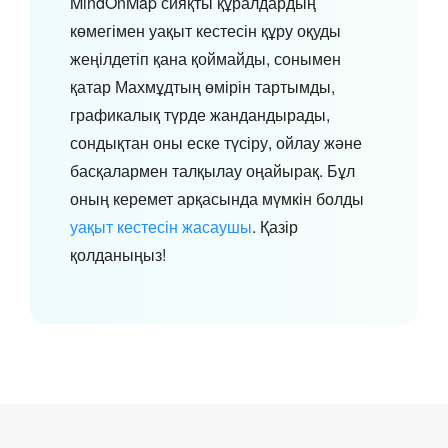
MindOnMap сияқты құралдардың
көмегімен уақыт кестесін құру оқуды
жеңілдетіп қана қоймайды, сонымен
қатар Махмұдтың өмірін тартымды,
графикалық түрде жандандырады,
сондықтан оны еске түсіру, ойлау және
басқалармен талқылау оңайырақ. Бұл
оның керемет арқасында мүмкін болды
уақыт кестесін жасаушы
. Қазір
қолданыңыз!