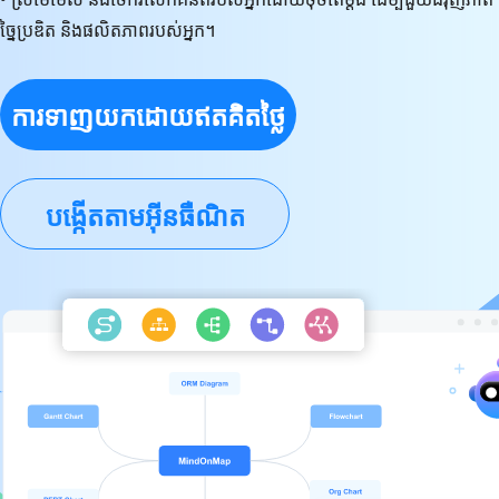
ច្នៃប្រឌិត និងផលិតភាពរបស់អ្នក។
ការ​ទាញ​យក​ដោយ​ឥត​គិត​ថ្លៃ
បង្កើតតាមអ៊ីនធឺណិត