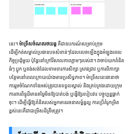
នេះ។
ម៉ាទ្រីសចំណតរថយន្ត
គឺជាឧបករណ៍សម្រាប់ក្រុម
ដើម្បីកត់សម្គាល់ប្រធានបទសំខាន់ៗដែលលេចឡើងក្នុងអំឡុងពេល
កិច្ចប្រជុំមួយ ប៉ុន្តែនៅក្រៅវិសាលភាពភ្លាមៗរបស់វា។ វាចាប់យកគំនិត
ធំៗ ប្លុក ឬតង់សង់ដែលទាមទារការសិក្សា ស្រាវជ្រាវ ឬការពិភាក្សា
បន្ថែមនៅពេលក្រោយយ៉ាងមានប្រសិទ្ធភាព។ ម៉ាទ្រីសនេះធានាថា
ការរួមចំណែកទាំងអស់ត្រូវបានទទួលស្គាល់ និងគ្រប់គ្រងដោយក្រុម
ការពារពិន្ទុដ៏មានតម្លៃមិនឱ្យបាត់បង់ ឬធ្វើឱ្យរបៀបវារៈបច្ចុប្បន្នធ្លាក់
ចុះ។ ដើម្បីធ្វើឱ្យគំនិតរបស់អ្នកមានរចនាសម្ព័ន្ធល្អ ការប្រើគំរូកម្រិត
ខ្ពស់នេះគឺជាជម្រើសដ៏ត្រឹមត្រូវ។