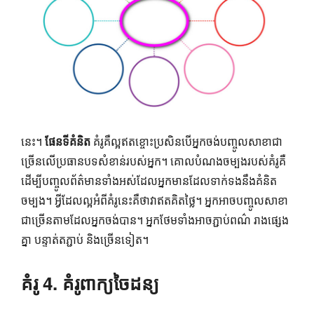
នេះ។
ផែនទីគំនិត
គំរូគឺល្អឥតខ្ចោះប្រសិនបើអ្នកចង់បញ្ចូលសាខាជា
ច្រើនលើប្រធានបទសំខាន់របស់អ្នក។ គោលបំណងចម្បងរបស់គំរូគឺ
ដើម្បីបញ្ចូលព័ត៌មានទាំងអស់ដែលអ្នកមានដែលទាក់ទងនឹងគំនិត
ចម្បង។ អ្វីដែលល្អអំពីគំរូនេះគឺថាវាឥតគិតថ្លៃ។ អ្នកអាចបញ្ចូលសាខា
ជាច្រើនតាមដែលអ្នកចង់បាន។ អ្នកថែមទាំងអាចភ្ជាប់ពណ៌ រាងផ្សេង
គ្នា បន្ទាត់តភ្ជាប់ និងច្រើនទៀត។
គំរូ 4. គំរូពាក្យចៃដន្យ