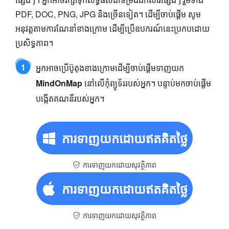
PDF, DOC, PNG, JPG និងច្រើនទៀត។ ដើម្បីចាប់ផ្តើម សូម
អនុវត្តតាមការណែនាំខាងក្រោម ដើម្បីប្រើឧបករណ៍នេះប្រកបដោយ
ប្រសិទ្ធភាព។
1
អ្នកអាចប្រើប៊ូតុងខាងក្រោមដើម្បីចាប់ផ្តើមទាញយក
MindOnMap
នៅលើកុំព្យូទ័ររបស់អ្នក។ បន្ទាប់មកចាប់ផ្តើម
បង្កើតគណនីរបស់អ្នក។
ការ​ទាញ​យក​ដោយ​ឥត​គិត​ថ្លៃ
ការទាញយកដោយសុវត្ថិភាព
ការ​ទាញ​យក​ដោយ​ឥត​គិត​ថ្លៃ
ការទាញយកដោយសុវត្ថិភាព