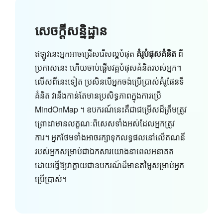
សេចក្តីសន្និដ្ឋាន
ឥឡូវនេះអ្នកអាចជ្រើសរើសល្អបំផុត
គំរូបំផុសគំនិត
ពី
ប្រកាសនេះ ហើយចាប់ផ្តើមវគ្គបំផុសគំនិតរបស់អ្នក។
លើសពីនេះទៀត ប្រសិនបើអ្នកចង់ប្រើប្រាស់គំរូផែនទី
គំនិត វានឹងកាន់តែមានប្រសិទ្ធភាពក្នុងការប្រើ
MindOnMap ។ ឧបករណ៍នេះគឺជាជម្រើសដ៏ត្រឹមត្រូវ
ព្រោះវាមានលក្ខណៈពិសេសទាំងអស់ដែលអ្នកត្រូវ
ការ។ អ្នកថែមទាំងអាចរក្សាទុកលទ្ធផលនៅលើគណនី
របស់អ្នកសម្រាប់ជាឯកសារយោងនាពេលអនាគត
ដោយធ្វើឱ្យវាក្លាយជាឧបករណ៍ដ៏មានតម្លៃសម្រាប់អ្នក
ប្រើប្រាស់។