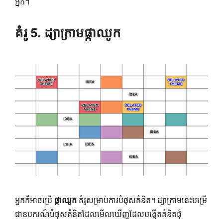
អ្នក។
គំរូ 5. ដ្យាក្រាមផ្កាឈូក
អ្នកក៏អាចប្រើ
ផ្កាឈូក
គំរូសម្រាប់ការបំផុសគំនិត។ ដ្យាក្រាមនេះបម្រើ
ជាឧបករណ៍បំផុសគំនិតដែលមើលឃើញដែលបង្កើតគំនិតជុំ