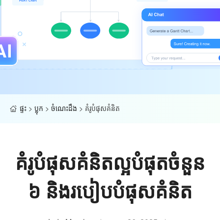
ផ្ទះ
>
ប្លុក
>
ចំណេះដឹង
>
គំរូបំផុសគំនិត
គំរូបំផុសគំនិតល្អបំផុតចំនួន
៦ និងរបៀបបំផុសគំនិត