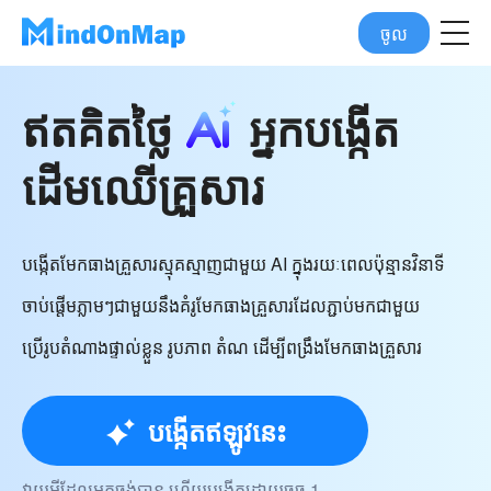
ចូល
ឥតគិតថ្លៃ
អ្នកបង្កើត
ដើមឈើគ្រួសារ
បង្កើតមែកធាងគ្រួសារស្មុគស្មាញជាមួយ AI ក្នុងរយៈពេលប៉ុន្មានវិនាទី
ចាប់ផ្តើមភ្លាមៗជាមួយនឹងគំរូមែកធាងគ្រួសារដែលភ្ជាប់មកជាមួយ
ប្រើរូបតំណាងផ្ទាល់ខ្លួន រូបភាព តំណ ដើម្បីពង្រឹងមែកធាងគ្រួសារ
បង្កើតឥឡូវនេះ
វាយអ្វីដែលអ្នកចង់បាន ហើយបង្កើតដោយចុច 1