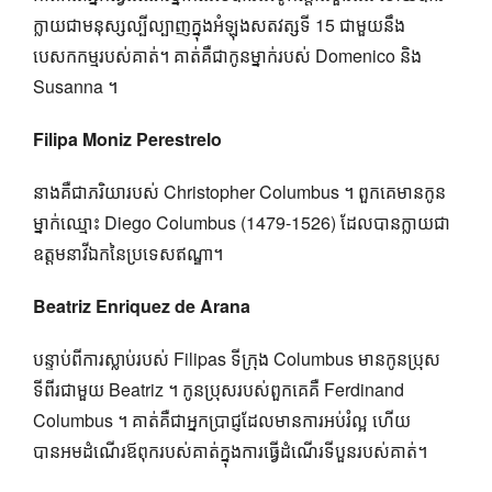
ក្លាយជាមនុស្សល្បីល្បាញក្នុងអំឡុងសតវត្សទី 15 ជាមួយនឹង
បេសកកម្មរបស់គាត់។ គាត់គឺជាកូនម្នាក់របស់ Domenico និង
Susanna ។
Filipa Moniz Perestrelo
នាងគឺជាភរិយារបស់ Christopher Columbus ។ ពួកគេមានកូន
ម្នាក់ឈ្មោះ Diego Columbus (1479-1526) ដែលបានក្លាយជា
ឧត្តមនាវីឯកនៃប្រទេសឥណ្ឌា។
Beatriz Enriquez de Arana
បន្ទាប់ពីការស្លាប់របស់ Filipas ទីក្រុង Columbus មានកូនប្រុស
ទីពីរជាមួយ Beatriz ។ កូនប្រុសរបស់ពួកគេគឺ Ferdinand
Columbus ។ គាត់គឺជាអ្នកប្រាជ្ញដែលមានការអប់រំល្អ ហើយ
បានអមដំណើរឪពុករបស់គាត់ក្នុងការធ្វើដំណើរទីបួនរបស់គាត់។