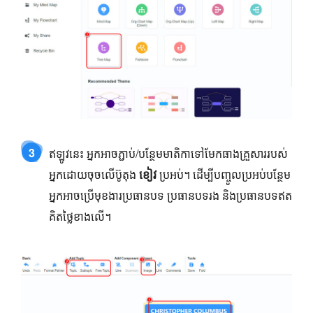
3
ឥឡូវនេះ អ្នកអាចភ្ជាប់/បន្ថែមមាតិកាទៅមែកធាងគ្រួសាររបស់
អ្នកដោយចុចលើប៊ូតុង
ខៀវ
ប្រអប់។ ដើម្បីបញ្ចូលប្រអប់បន្ថែម
អ្នកអាចប្រើមុខងារប្រធានបទ ប្រធានបទរង និងប្រធានបទឥត
គិតថ្លៃខាងលើ។