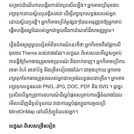
សម្រាប់ដំណើរការបង្កើតកាន់តែប្រសើរឡើង។ អ្នកអាចប្រើមុខងារ
រក្សាទុកដោយស្វ័យប្រវត្តិរបស់វា ដើម្បីរក្សាទុកលទ្ធផលរបស់អ្នក
ដោយស្វ័យប្រវត្តិ។ អ្នកក៏អាចប្រើគំរូផ្សេងៗដែលអនុញ្ញាតឱ្យអ្នកចាប់
ផ្តើមបង្កើតស្នាដៃរបស់អ្នកជាមួយនឹងការណែនាំដ៏សាមញ្ញមួយ។
រឿងដ៏អស្ចារ្យមួយទៀតអំពីឧបករណ៍នេះគឺថា អ្នកក៏អាចពឹងផ្អែកលើ
មុខងារ Theme របស់វាផងដែរ។ លក្ខណៈពិសេសនេះគឺល្អសម្រាប់
ការធ្វើឱ្យមែកធាងគ្រួសារចម្រុះពណ៌ និងទាក់ទាញ។ អ្នកក៏អាចប្រើការ
រចនា ទំហំ រចនាប័ទ្ម និងច្រើនទៀតផងដែរ។ ជាចុងក្រោយ អ្នកអាច
រក្សាទុកមែកធាងគ្រួសាររបស់អ្នកជាទម្រង់លទ្ធផលជាច្រើន។ អ្នកអាច
រក្សាទុកលទ្ធផលជា PNG, JPG, DOC, PDF និង SVG ។ ដូច្នេះ
ប្រសិនបើអ្នកត្រូវការឧបករណ៍ដ៏ល្អបំផុតសម្រាប់ការធ្វើតំណាងដែល
មើលឃើញដ៏ទូលំទូលាយ វាជាការល្អបំផុតក្នុងការចូលប្រើ
MindOnMap នៅលើកុំព្យូទ័ររបស់អ្នក។
លក្ខណៈពិសេសច្រើនទៀត