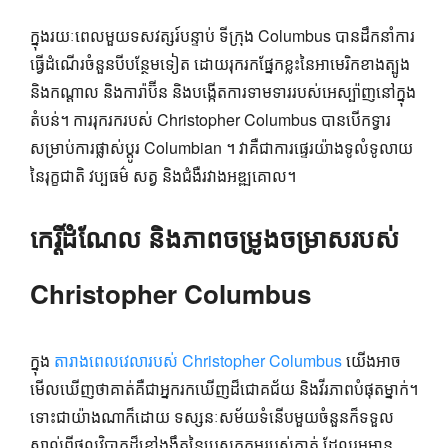
ក្នុងរយៈពេលមួយទសវត្សរ៍បន្ទាប់ ទីក្រុង Columbus បានដឹកនាំការ
ធ្វើដំណើរចំនួនបីបន្ថែមទៀត ដោយរុករកផ្នែកខ្លះនៃអាមេរិកខាងត្បូង
និងកណ្តាល និងការ៉ាប៊ីន និងបង្កើតការទាមទាររបស់អេស្ប៉ាញនៅក្នុង
តំបន់។ ការរុករករបស់ Christopher Columbus បានបើកទ្វារ
សម្រាប់ការផ្លាស់ប្តូរ Columbian ។ វាគឺជាការផ្ទេរយ៉ាងទូលំទូលាយ
នៃរុក្ខជាតិ វប្បធម៌ សត្វ និងជំងឺរវាងអឌ្ឍគោល។
កេរ្តិ៍ដំណែល និងភាពចម្រូងចម្រាសរបស់
Christopher Columbus
ក្នុង
តារាងពេលវេលារបស់ Christopher Columbus
យើងអាច
មើលឃើញថាគាត់គឺជាអ្នករកឃើញដ៏ជោគជ័យ និងវីរភាពបំផុតម្នាក់។
ទោះជាយ៉ាងណាក៏ដោយ ទស្សនៈសម័យទំនើបមួយចំនួនក៏ទទួល
ស្គាល់ពីផលវិបាកដ៏ខ្មៅងងឹតនៃបេសកកម្មរបស់គាត់ ដែលរួមមាន