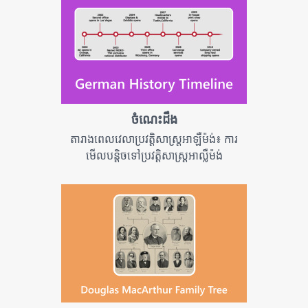
ចំណេះដឹង
តារាងពេលវេលាប្រវត្តិសាស្ត្រអាឡឺម៉ង់៖ ការ
មើលបន្តិចទៅប្រវត្តិសាស្ត្រអាល្លឺម៉ង់