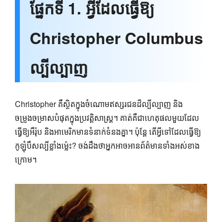
ផ្នែកទី 1. អ្វីដែលធ្វើឱ្យ
Christopher Columbus
ល្បីល្បាញ
Christopher គឺ​ស្ថិត​ក្នុង​ចំណោម​ឥស្សរជន​ដ៏​ល្បីល្បាញ និង​
ចម្រូងចម្រាស​បំផុត​ក្នុង​ប្រវត្តិសាស្ត្រ។ គាត់គឺជាហេតុផលមួយដែល
ធ្វើឱ្យអឺរ៉ុប និងអាមេរិកមានទំនាក់ទំនងគ្នា។ ប៉ុន្តែ តើ​អ្វី​ទៅ​ដែល​ធ្វើ​ឱ្យ​
កូឡុំបឹស​ល្បី​ខ្លាំង​ម្ល៉េះ? ចង់​ដឹង​ថា​អ្នក​អាច​អាន​ព័ត៌មាន​ទាំង​អស់​ខាង​
ក្រោម។