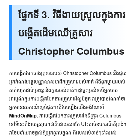
ផ្នែកទី 3. វិធីងាយស្រួលក្នុងការ
បង្កើតដើមឈើគ្រួសារ
Christopher Columbus
ការបង្កើតមែកធាងគ្រួសាររបស់ Christopher Columbus នឹងជួយ
អ្នកកំណត់អត្តសញ្ញាណសមាជិកគ្រួសាររបស់គាត់ ពីឪពុកម្តាយរបស់
គាត់រហូតដល់ប្រពន្ធ និងកូនរបស់គាត់។ ដូច្នេះប្រសិនបើអ្នកចាប់
អារម្មណ៍ក្នុងការបង្កើតមែកធាងគ្រួសារដ៏ល្អបំផុត វាត្រូវបានណែនាំថា
អ្នកមានឧបករណ៍ល្អបំផុត។ បើ​បែប​ហ្នឹង​យើង​ចង់​ណែនាំ
MindOnMap
. ការបង្កើតមែកធាងគ្រួសារនៃទីក្រុង Columbus
នៅទីនេះគឺងាយស្រួល។ វាគឺដោយសារតែ UI របស់ឧបករណ៍គឺត្រង់។
វាថែមទាំងអាចផ្តល់ឱ្យអ្នកនូវលក្ខណៈពិសេសសំខាន់ៗទាំងអស់