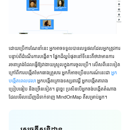
ដោយប្រើការណែនាំនេះ អ្នកអាចទទួលបានលទ្ធផលដែលអ្នកត្រូវការ
បន្ទាប់ពីដំណើរការបង្កើត។ ផ្នែកដ៏ល្អបំផុតនៅទីនេះគឺថាវាមានការ
រចនាត្រង់ដែលធ្វើឱ្យវាងាយស្រួលក្នុងការចូលប្រើ។ លើសពីនេះទៀត
ក្រៅពីការបង្កើតមែកធាងគ្រួសារ អ្នកក៏អាចប្រើឧបករណ៍នេះជា
អ្នក
បង្កើតពេលវេលា
អ្នកបង្កើតគ្រោងទស្សនាវដ្តី អ្នកបង្កើតតារាង
ប្រៀបធៀប និងច្រើនទៀត។ ដូច្នេះ ប្រសិនបើអ្នកចង់បង្កើតតំណាង
ដែលមើលឃើញដ៏ទាក់ទាញ MindOnMap គឺសម្រាប់អ្នក។
សេចក្តីសន្និដ្ឋាន