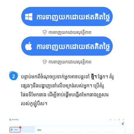
ការ​ទាញ​យក​ដោយ​ឥត​គិត​ថ្លៃ
ការទាញយកដោយសុវត្ថិភាព
ការ​ទាញ​យក​ដោយ​ឥត​គិត​ថ្លៃ
ការទាញយកដោយសុវត្ថិភាព
2
បន្ទាប់មកពីចំណុចប្រទាក់អ្នកអាចបន្តទៅ
ថ្មី។
ផ្នែក។ គំរូ
ផ្សេងៗនឹងបង្ហាញនៅលើអេក្រង់របស់អ្នក។ ប្រើគំរូ
ផែនទីមែកធាង ដើម្បីចាប់ផ្តើមបង្កើតមែកធាងគ្រួសារ
របស់កូឡុំបឺស។