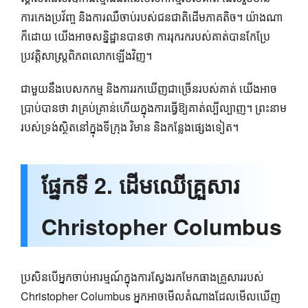
ការកេងប្រវ័ញ្ច និងការឈឺចាប់របស់ជនជាតិដើមភាគតិច។ យ៉ាងណា
ក៏ដោយ យើងអាចសន្និដ្ឋានបានថា ការរុករករបស់គាត់បានកែប្រែ
ប្រវត្តិសាស្ត្រពិភពលោកឡើងវិញ។
ជាមួយនឹងបេសកកម្ម និងការរកឃើញជាច្រើនរបស់គាត់ យើងអាច
ប្រាប់បានថា វាគ្រប់គ្រាន់ហើយក្នុងការធ្វើឱ្យគាត់ល្បីល្បាញ។ ព្រះ​នាម​
របស់​ទ្រង់​ស្ថិត​នៅ​ក្នុង​ទីក្រុង វិមាន និង​កន្លែង​ផ្សេង​ទៀត។
ផ្នែកទី 2. ដើមឈើគ្រួសារ
Christopher Columbus
ប្រសិនបើអ្នកចាប់អារម្មណ៍ក្នុងការស្វែងរកមែកធាងគ្រួសាររបស់
Christopher Columbus អ្នកអាចមើលតំណាងដែលមើលឃើញ