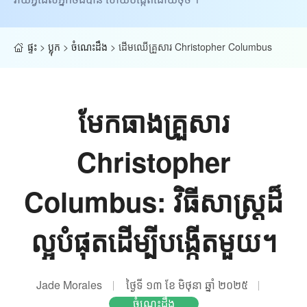
ផ្ទះ
>
ប្លុក
>
ចំណេះដឹង
>
ដើមឈើគ្រួសារ Christopher Columbus
មែកធាងគ្រួសារ
Christopher
Columbus: វិធីសាស្រ្តដ៏
ល្អបំផុតដើម្បីបង្កើតមួយ។
Jade Morales
ថ្ងៃទី ១៣ ខែ មិថុនា ឆ្នាំ ២០២៥
ចំណេះដឹង