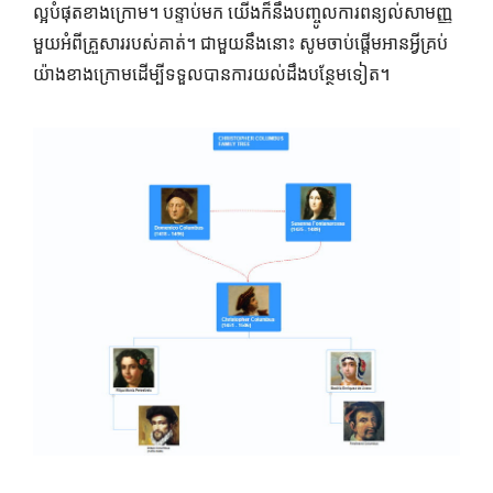
ល្អបំផុតខាងក្រោម។ បន្ទាប់​មក យើង​ក៏​នឹង​បញ្ចូល​ការ​ពន្យល់​សាមញ្ញ​
មួយ​អំពី​គ្រួសារ​របស់​គាត់។ ជា​មួយ​នឹង​នោះ សូម​ចាប់​ផ្តើម​អាន​អ្វី​គ្រប់​
យ៉ាង​ខាង​ក្រោម​ដើម្បី​ទទួល​បាន​ការ​យល់​ដឹង​បន្ថែម​ទៀត។