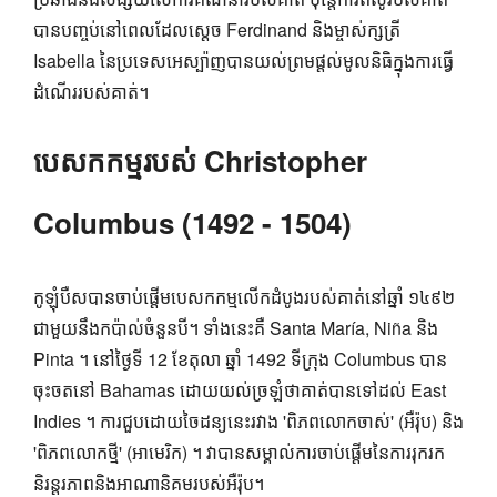
បាន​បញ្ចប់​នៅ​ពេល​ដែល​ស្តេច Ferdinand និង​ម្ចាស់ក្សត្រី
Isabella នៃ​ប្រទេស​អេស្ប៉ាញ​បាន​យល់​ព្រម​ផ្តល់​មូលនិធិ​ក្នុង​ការ​ធ្វើ​
ដំណើរ​របស់​គាត់។
បេសកកម្មរបស់ Christopher
Columbus (1492 - 1504)
កូឡុំបឺសបានចាប់ផ្តើមបេសកកម្មលើកដំបូងរបស់គាត់នៅឆ្នាំ ១៤៩២
ជាមួយនឹងកប៉ាល់ចំនួនបី។ ទាំងនេះគឺ Santa María, Niña និង
Pinta ។ នៅថ្ងៃទី 12 ខែតុលា ឆ្នាំ 1492 ទីក្រុង Columbus បាន
ចុះចតនៅ Bahamas ដោយយល់ច្រឡំថាគាត់បានទៅដល់ East
Indies ។ ការជួបដោយចៃដន្យនេះរវាង 'ពិភពលោកចាស់' (អឺរ៉ុប) និង
'ពិភពលោកថ្មី' (អាមេរិក) ។ វា​បាន​សម្គាល់​ការ​ចាប់​ផ្តើម​នៃ​ការ​រុក​រក​
និរន្តរភាព​និង​អាណានិគម​របស់​អឺរ៉ុប។