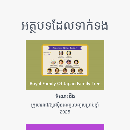
អត្ថបទ​ដែល​ទាក់ទង
ចំណេះដឹង
គ្រួសាររាជវង្សជប៉ុនពេញលេញសម្រាប់ឆ្នាំ
2025