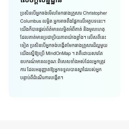
ប្រសិនបើអ្នកចង់មើលមែកធាងគ្រួសារ Christopher
Columbus លម្អិត អ្នកអាចពឹងផ្អែកលើអត្ថបទនេះ។
យើង​ក៏​បាន​ផ្តល់​ព័ត៌មាន​លម្អិត​អំពី​គាត់ និង​មូលហេតុ​
ដែល​គាត់​មាន​ប្រជាប្រិយភាព​យ៉ាង​ខ្លាំង។ លើសពីនេះ
ទៀត ប្រសិនបើអ្នកចង់បង្កើតមែកធាងគ្រួសារដ៏ល្អមួយ
យើងស្នើឱ្យប្រើ MindOnMap ។ វាគឺដោយសារតែ
ឧបករណ៍មានលក្ខណៈពិសេសទាំងអស់ដែលអ្នកត្រូវ
ការ ដែលអនុញ្ញាតឱ្យអ្នកទទួលបានស្នាដៃរបស់អ្នក
បន្ទាប់ពីដំណើរការបង្កើត។