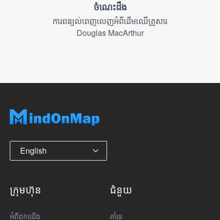
ចំណេះដឹង
ការពន្យល់ពេញលេញអំពីដើមឈើគ្រួសារ
Douglas MacArthur
English
ក្រុមហ៊ុន
ជំនួយ
អំពី​ពួក​យើង
គាំទ្រ