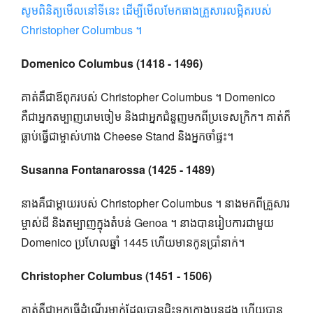
សូមពិនិត្យមើលនៅទីនេះ ដើម្បីមើលមែកធាងគ្រួសារលម្អិតរបស់
Christopher Columbus ។
Domenico Columbus (1418 - 1496)
គាត់គឺជាឪពុករបស់ Christopher Columbus ។ Domenico
គឺជាអ្នកតម្បាញរោមចៀម និងជាអ្នកជំនួញមកពីប្រទេសក្រិក។ គាត់​ក៏​
ធ្លាប់​ធ្វើ​ជា​ម្ចាស់​ហាង Cheese Stand និង​អ្នក​ចាំ​ផ្ទះ​។
Susanna Fontanarossa (1425 - 1489)
នាងគឺជាម្តាយរបស់ Christopher Columbus ។ នាងមកពីគ្រួសារ
ម្ចាស់ដី និងតម្បាញក្នុងតំបន់ Genoa ។ នាងបានរៀបការជាមួយ
Domenico ប្រហែលឆ្នាំ 1445 ហើយមានកូនប្រាំនាក់។
Christopher Columbus (1451 - 1506)
គាត់គឺជាអ្នកធ្វើដំណើរម្នាក់ដែលបានជិះទូកក្តោងបួនដង ហើយបាន