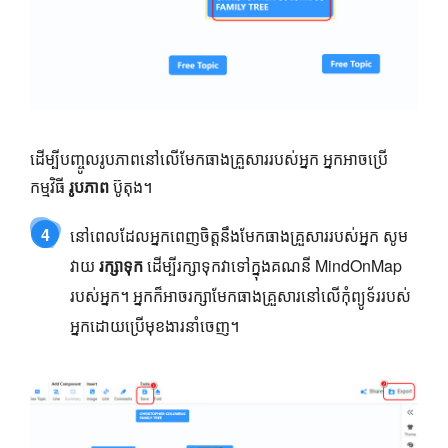
ដើម្បីបញ្ចូលរូបភាពនៅលើមែកធាងគ្រួសាររបស់អ្នក អ្នកអាចប្រើ
កម្មវិធី
រូបភាព
ប៊ូតុង។
4
នៅពេលដែលអ្នកពេញចិត្តនឹងមែកធាងគ្រួសាររបស់អ្នក សូម
វាយ
រក្សាទុក
ដើម្បីរក្សាទុកវាទៅក្នុងគណនី MindOnMap
របស់អ្នក។ អ្នកក៏អាចរក្សាមែកធាងគ្រួសារនៅលើកុំព្យូទ័ររបស់
អ្នកដោយប្រើមុខងារនាំចេញ។