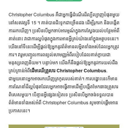
Christopher Columbus គឺជាអ្នកធ្វើដំណើរដ៏ល្បីល្បាញបំផុតមួយ
នៅសតវត្សទី 15 ។ គាត់បានជិះទូកជាច្រើនដង ដើម្បីរុករក និងបង្កើត
ការរកឃើញ។ ប្រសិនបើអ្នកចាប់អារម្មណ៍ក្នុងការស្វែងយល់បន្ថែមអំពី
គាត់នោះ វាជាការល្អបំផុតក្នុងការអានអ្វីគ្រប់យ៉ាងនៅក្នុងអត្ថបទនេះ។
យើងនៅទីនេះដើម្បីផ្តល់ឱ្យអ្នកនូវព័ត៌មានលម្អិតទាំងអស់ដែលអ្នកត្រូវ
ការ។ វារួមបញ្ចូលការពន្យល់សាមញ្ញអំពីរបៀបដែលគាត់ក្លាយជា
មនុស្សពេញនិយម។ បន្ទាប់មក យើងក៏នឹងផ្តល់ឱ្យអ្នកនូវការយល់ដឹង
គ្រប់គ្រាន់អំពី
ដើមឈើគ្រួសារ Christopher Columbus
.
ជាមួយ​នោះ​អ្នក​អាច​រក​ឃើញ​ត្រកូល​របស់​គាត់​។ ការបង្ហោះនេះក៏មាន
ការណែនាំដ៏ល្អបំផុតដែលអ្នកអាចធ្វើតាមដើម្បីបង្កើតមែកធាងគ្រួសារ
ពិសេសមួយ។ បើគ្មានអ្វីផ្សេងទៀតទេ ប្រសិនបើអ្នកចង់ទទួលបាន
ព័ត៌មានទាំងអស់អំពី Christopher Columbus សូមចាប់ផ្តើមអាន
ប្រកាសនេះ។