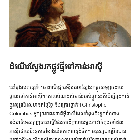
ដំណើរស្វែងរកផ្លូវថ្មីទៅកាន់អាស៊ី
នៅចុងសតវត្សទី 15 ពាណិជ្ជករអឺរ៉ុបបានស្វែងរកផ្លូវសមុទ្រដោយ
ផ្ទាល់ទៅកាន់អាស៊ី។ គោលបំណងសំខាន់របស់ផ្លូវនេះគឺដើម្បីឆ្លងកាត់
ផ្លូវសូត្រដែលមានតម្លៃថ្លៃ និងគ្រោះថ្នាក់។ Christopher
Columbus អ្នករុករកជនជាតិអ៊ីតាលីដែលកំពុងជិះទូកតំណាង
ទង់ជាតិអេស្ប៉ាញបានស្នើផែនការដ៏ក្លាហានមួយ។ វាកំពុងទៅដល់
អាស៊ីដោយជិះទូកទៅខាងលិចកាត់អាត្លង់ទិក។ មនុស្ស​ជា​ច្រើន​បាន​
ប្រឆាំង​និង​សង្ស័យ​លើ​ការ​គណនា​របស់​គាត់ ប៉ុន្តែ​ការ​តស៊ូ​របស់​គាត់​