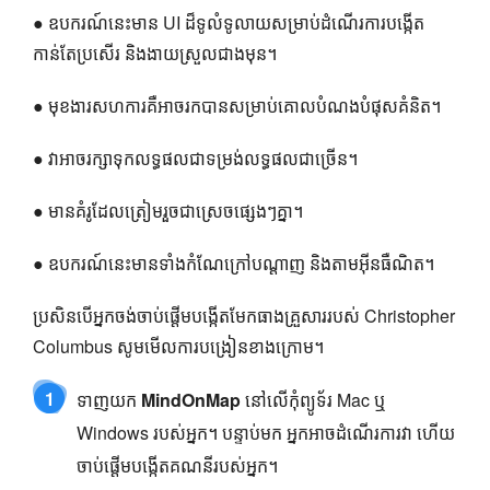
● ឧបករណ៍នេះមាន UI ដ៏ទូលំទូលាយសម្រាប់ដំណើរការបង្កើត
កាន់តែប្រសើរ និងងាយស្រួលជាងមុន។
● មុខងារសហការគឺអាចរកបានសម្រាប់គោលបំណងបំផុសគំនិត។
● វាអាចរក្សាទុកលទ្ធផលជាទម្រង់លទ្ធផលជាច្រើន។
● មានគំរូដែលត្រៀមរួចជាស្រេចផ្សេងៗគ្នា។
● ឧបករណ៍នេះមានទាំងកំណែក្រៅបណ្តាញ និងតាមអ៊ីនធឺណិត។
ប្រសិនបើអ្នកចង់ចាប់ផ្តើមបង្កើតមែកធាងគ្រួសាររបស់ Christopher
Columbus សូមមើលការបង្រៀនខាងក្រោម។
1
ទាញយក
MindOnMap
នៅលើកុំព្យូទ័រ Mac ឬ
Windows របស់អ្នក។ បន្ទាប់មក អ្នកអាចដំណើរការវា ហើយ
ចាប់ផ្តើមបង្កើតគណនីរបស់អ្នក។