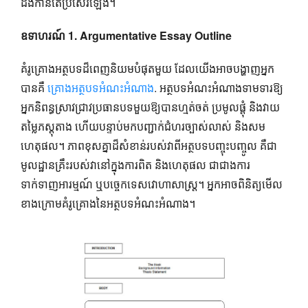
ដឹងកាន់តែប្រសើរឡើង។
ឧទាហរណ៍ 1. Argumentative Essay Outline
គំរូគ្រោងអត្ថបទដ៏ពេញនិយមបំផុតមួយ ដែលយើងអាចបង្ហាញអ្នក
បានគឺ
គ្រោង​អត្ថបទ​អំណះអំណាង
. អត្ថបទអំណះអំណាងទាមទារឱ្យ
អ្នកនិពន្ធស្រាវជ្រាវប្រធានបទមួយឱ្យបានហ្មត់ចត់ ប្រមូលផ្តុំ និងវាយ
តម្លៃភស្តុតាង ហើយបន្ទាប់មកបញ្ជាក់ជំហរច្បាស់លាស់ និងសម
ហេតុផល។ ភាពខុសគ្នាដ៏សំខាន់របស់វាពីអត្ថបទបញ្ចុះបញ្ចូល គឺជា
មូលដ្ឋានគ្រឹះរបស់វានៅក្នុងការពិត និងហេតុផល ជាជាងការ
ទាក់ទាញអារម្មណ៍ ឬបច្ចេកទេសវោហាសាស្ត្រ។ អ្នក​អាច​ពិនិត្យ​មើល​
ខាងក្រោម​គំរូ​គ្រោង​នៃ​អត្ថបទ​អំណះអំណាង។