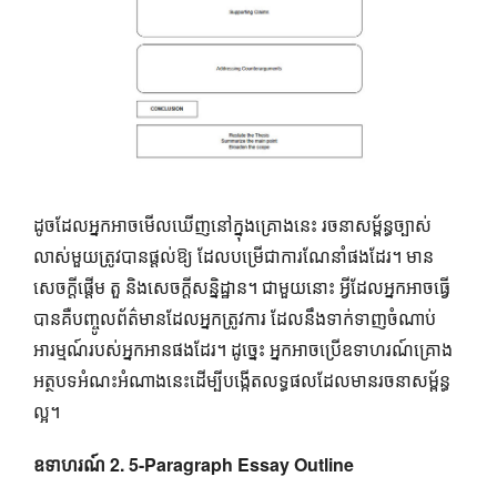
ដូចដែលអ្នកអាចមើលឃើញនៅក្នុងគ្រោងនេះ រចនាសម្ព័ន្ធច្បាស់
លាស់មួយត្រូវបានផ្តល់ឱ្យ ដែលបម្រើជាការណែនាំផងដែរ។ មាន
សេចក្តីផ្តើម តួ និងសេចក្តីសន្និដ្ឋាន។ ជាមួយនោះ អ្វីដែលអ្នកអាចធ្វើ
បានគឺបញ្ចូលព័ត៌មានដែលអ្នកត្រូវការ ដែលនឹងទាក់ទាញចំណាប់
អារម្មណ៍របស់អ្នកអានផងដែរ។ ដូច្នេះ អ្នក​អាច​ប្រើ​ឧទាហរណ៍​គ្រោង​
អត្ថបទ​អំណះអំណាង​នេះ​ដើម្បី​បង្កើត​លទ្ធផល​ដែល​មាន​រចនាសម្ព័ន្ធ​
ល្អ។
ឧទាហរណ៍ 2. 5-Paragraph Essay Outline