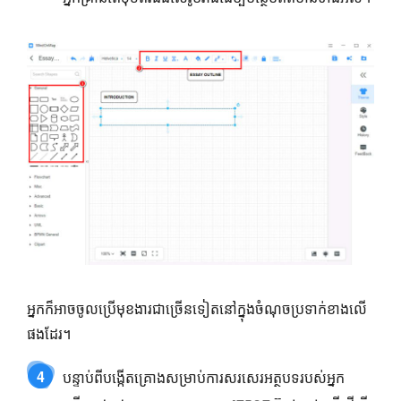
អ្នកក៏អាចចូលប្រើមុខងារជាច្រើនទៀតនៅក្នុងចំណុចប្រទាក់ខាងលើ
ផងដែរ។
4
បន្ទាប់​ពី​បង្កើត​គ្រោង​សម្រាប់​ការ​សរសេរ​អត្ថបទ​របស់​អ្នក​