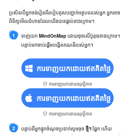
ប្រសិនបើអ្នកចង់រៀនពីរបៀបគូសបញ្ជាក់អត្ថបទរបស់អ្នក អ្នកអាច
ពិនិត្យមើលជំហានដែលយើងបានផ្តល់ខាងក្រោម។
1
ទាញយក
MindOnMap
ដោយចុចលើប៊ូតុងខាងក្រោម។
បន្ទាប់មកចាប់ផ្តើមបង្កើតគណនីរបស់អ្នក។
ការ​ទាញ​យក​ដោយ​ឥត​គិត​ថ្លៃ
ការទាញយកដោយសុវត្ថិភាព
ការ​ទាញ​យក​ដោយ​ឥត​គិត​ថ្លៃ
ការទាញយកដោយសុវត្ថិភាព
2
បន្ទាប់ពីអ្នកផ្ទុកចំណុចប្រទាក់សូមចុច
ថ្មី។
ផ្នែក ហើយ