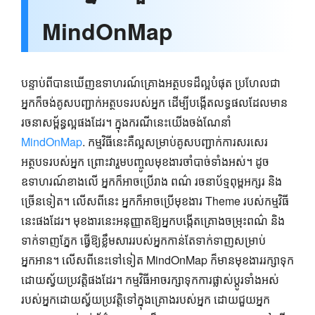
MindOnMap
បន្ទាប់ពីបានឃើញឧទាហរណ៍គ្រោងអត្ថបទដ៏ល្អបំផុត ប្រហែលជា
អ្នកក៏ចង់គូសបញ្ជាក់អត្ថបទរបស់អ្នក ដើម្បីបង្កើតលទ្ធផលដែលមាន
រចនាសម្ព័ន្ធល្អផងដែរ។ ក្នុងករណីនេះយើងចង់ណែនាំ
MindOnMap
. កម្មវិធីនេះគឺល្អសម្រាប់គូសបញ្ជាក់ការសរសេរ
អត្ថបទរបស់អ្នក ព្រោះវារួមបញ្ចូលមុខងារចាំបាច់ទាំងអស់។ ដូច
ឧទាហរណ៍ខាងលើ អ្នកក៏អាចប្រើរាង ពណ៌ រចនាប័ទ្មពុម្ពអក្សរ និង
ច្រើនទៀត។ លើសពីនេះ អ្នកក៏អាចប្រើមុខងារ Theme របស់កម្មវិធី
នេះផងដែរ។ មុខងារនេះអនុញ្ញាតឱ្យអ្នកបង្កើតគ្រោងចម្រុះពណ៌ និង
ទាក់ទាញភ្នែក ធ្វើឱ្យខ្លឹមសាររបស់អ្នកកាន់តែទាក់ទាញសម្រាប់
អ្នកអាន។ លើសពីនេះទៅទៀត MindOnMap ក៏មានមុខងាររក្សាទុក
ដោយស្វ័យប្រវត្តិផងដែរ។ កម្មវិធីអាចរក្សាទុកការផ្លាស់ប្តូរទាំងអស់
របស់អ្នកដោយស្វ័យប្រវត្តិទៅក្នុងគ្រោងរបស់អ្នក ដោយជួយអ្នក