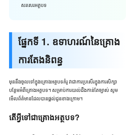
សរសេរអត្ថបទ
ផ្នែកទី 1. ឧទាហរណ៍នៃគ្រោង
ការតែងនិពន្ធ
មុននឹង​ចូល​ទៅ​ក្នុង​គ្រោង​អត្ថបទ​គំរូ វា​ជា​ការ​ប្រសើរ​ក្នុង​ការ​សិក្សា​
បន្ថែម​អំពី​គ្រោង​អត្ថបទ។​ សម្រាប់ការយល់ដឹងកាន់តែច្បាស់ សូម
មើលព័ត៌មានដែលបានផ្តល់ជូនខាងក្រោម។
តើ​អ្វី​ទៅ​ជា​គ្រោង​អត្ថបទ?