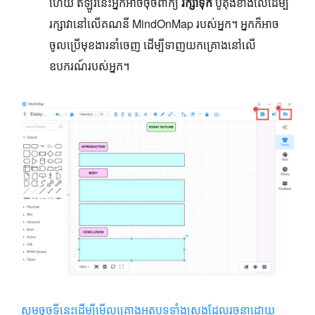
ហើយ ឥឡូវ​នេះ​អ្នក​អាច​ចុច​ពាក្យ
រក្សាទុក
ប៊ូតុងខាងលើដើម្បី
រក្សាវានៅលើគណនី MindOnMap របស់អ្នក។ អ្នកក៏អាច
ចូលប្រើមុខងារនាំចេញ ដើម្បីទាញយកគ្រោងនៅលើ
ឧបករណ៍របស់អ្នក។
សូមចុចទីនេះដើម្បីមើលគ្រោងអត្ថបទទាំងស្រុងដែលរចនាដោយ