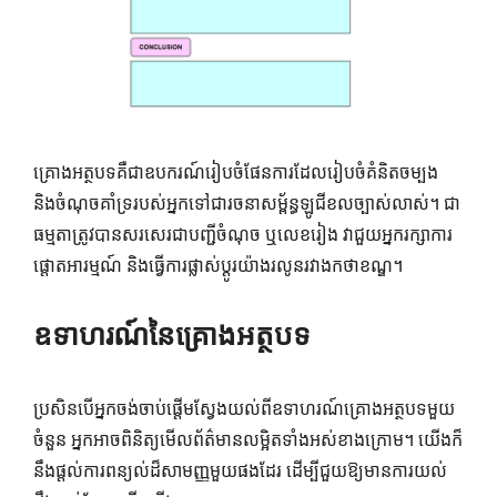
គ្រោងអត្ថបទគឺជាឧបករណ៍រៀបចំផែនការដែលរៀបចំគំនិតចម្បង
និងចំណុចគាំទ្ររបស់អ្នកទៅជារចនាសម្ព័ន្ធឡូជីខលច្បាស់លាស់។ ជា​
ធម្មតា​ត្រូវ​បាន​សរសេរ​ជា​បញ្ជី​ចំណុច ឬ​លេខ​រៀង វា​ជួយ​អ្នក​រក្សា​ការ​
ផ្តោត​អារម្មណ៍ និង​ធ្វើ​ការ​ផ្លាស់​ប្តូរ​យ៉ាង​រលូន​រវាង​កថាខណ្ឌ។
ឧទាហរណ៍នៃគ្រោងអត្ថបទ
ប្រសិនបើ​អ្នក​ចង់​ចាប់ផ្តើម​ស្វែងយល់​ពី​ឧទាហរណ៍​គ្រោង​អត្ថបទ​មួយ
ចំនួន អ្នកអាច​ពិនិត្យ​មើល​ព័ត៌មាន​លម្អិត​ទាំងអស់​ខាងក្រោម។ យើងក៏
នឹងផ្តល់ការពន្យល់ដ៏សាមញ្ញមួយផងដែរ ដើម្បីជួយឱ្យមានការយល់