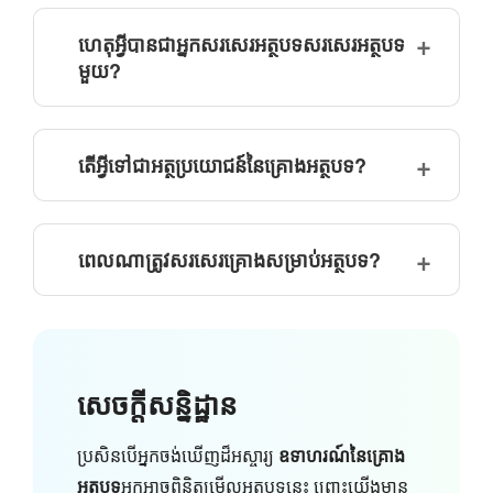
ហេតុអ្វីបានជាអ្នកសរសេរអត្ថបទសរសេរអត្ថបទ
មួយ?
តើអ្វីទៅជាអត្ថប្រយោជន៍នៃគ្រោងអត្ថបទ?
ពេលណាត្រូវសរសេរគ្រោងសម្រាប់អត្ថបទ?
សេចក្តីសន្និដ្ឋាន
ប្រសិនបើអ្នកចង់ឃើញដ៏អស្ចារ្យ
ឧទាហរណ៍នៃគ្រោង
អត្ថបទ
អ្នកអាចពិនិត្យមើលអត្ថបទនេះ ព្រោះយើងមាន