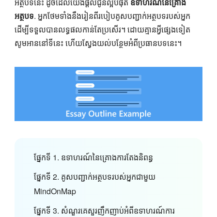
អត្ថបទនេះ ដូចដែលយើងផ្តល់ជូនល្អបំផុត
ឧទាហរណ៍នៃគ្រោង
អត្ថបទ
. អ្នកថែមទាំងនឹងរៀនពីរបៀបគូសបញ្ជាក់អត្ថបទរបស់អ្នក
ដើម្បីទទួលបានលទ្ធផលកាន់តែប្រសើរ។ ដោយគ្មានអ្វីផ្សេងទៀត
សូមអាននៅទីនេះ ហើយស្វែងយល់បន្ថែមអំពីប្រធានបទនេះ។
ផ្នែកទី 1. ឧទាហរណ៍នៃគ្រោងការតែងនិពន្ធ
ផ្នែកទី 2. គូសបញ្ជាក់អត្ថបទរបស់អ្នកជាមួយ
MindOnMap
ផ្នែកទី 3. សំណួរគេសួរញឹកញាប់អំពីឧទាហរណ៍ការ