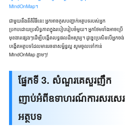
MindOnMap។
ជាមួយនឹងនីតិវិធីនេះ អ្នកអាចគូសបញ្ជាក់អត្ថបទរបស់អ្នក
ប្រកបដោយប្រសិទ្ធភាពក្នុងរបៀបរៀបចំមួយ។ អ្នកថែមទាំងអាចប្រើ
មុខងារផ្សេងៗដើម្បីបង្កើតលទ្ធផលដ៏អស្ចារ្យ។ ដូច្នេះប្រសិនបើអ្នកចង់
បង្កើតអត្ថបទដែលមានរចនាសម្ព័ន្ធល្អ សូមចូលទៅកាន់
MindOnMap ភ្លាមៗ!
ផ្នែកទី 3. សំណួរគេសួរញឹក
ញាប់អំពីឧទាហរណ៍ការសរសេរ
អត្ថបទ