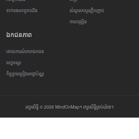
ទាក់ទង​មក​ពួក​យើង
សំណួរគេសួរញឹកញាប់
ការបង្រៀន
ឯកជនភាព
គោលការណ៍​ភាព​ឯកជន
លក្ខខណ្ឌ
កិច្ចព្រមព្រៀងអាជ្ញាប័ណ្ណ
រក្សាសិទ្ធិ © 2026 MindOnMap។ រក្សាសិទ្ធិគ្រប់យ៉ាង។