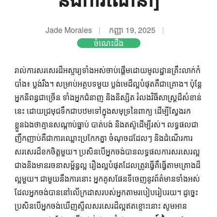
Jade Morales
កញ្ញា 19, 2025
ចំណេះដឹង
រាល់ការសរសេរដ៏អស្ចារ្យទាំងអស់ចាប់ផ្តើមដោយមូលដ្ឋានគ្រឹះលាក់កំ
បាំង៖ ប្លង់រឹង។ សម្រាប់អត្ថបទមួយ ប្លង់មេដ៏ល្អបំផុតគឺជាគ្រោង។ ប៉ុន្តែ
អ្នកនិពន្ធជាច្រើន ទាំងអ្នកជំនាញ និងនិស្សិត រំលងវិធីសាស្រ្តដ៏សំខាន់
នេះ ដោយជ្រមុជទឹកជាបឋមទៅក្នុងសមុទ្រនៃពាក្យ ដើម្បីស្វែងរក
ខ្លួនឯងថាគ្មានសណ្តាប់ធ្នាប់ បាត់បង់ និងតស៊ូដើម្បីរស់។ លទ្ធផលជា
ញឹកញាប់គឺជាការឈ្លោះប្រកែកគ្នា ចំណុចដដែលៗ និងដំណើរការ
សរសេរដ៏ខកចិត្តមួយ។ ប្រសិនបើ​អ្នក​ចង់​បាន​លទ្ធផល​ការ​សរសេរ​ល្អ​
ជាង​និង​មាន​រចនាសម្ព័ន្ធ​ល្អ រឿង​ល្អ​បំផុត​ដែល​ត្រូវ​ធ្វើ​គឺ​ធ្វើ​តាម​គ្រោង​ដ៏​
ល្អ​មួយ។ ជា​មួយ​នឹង​ការ​នោះ អ្នក​គូស​ផែនទី​ចេញ​នូវ​ព័ត៌មាន​ទាំងអស់​
ដែល​អ្នក​ចង់​បាន​នៅ​លើ​ក្រដាស​របស់​អ្នក​តាម​របៀប​រៀប​រយ។ ដូច្នេះ
ប្រសិនបើអ្នកចង់ឃើញស្ទីលសរសេរដ៏ល្អឥតខ្ចោះនោះ សូមអាន