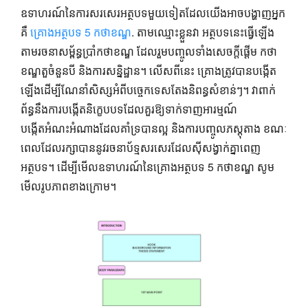
ឧទាហរណ៍​នៃ​ការ​សរសេរ​អត្ថបទ​មួយ​ទៀត​ដែល​យើង​អាច​បង្ហាញ​អ្នក​
គឺ​
គ្រោងអត្ថបទ 5 កថាខណ្ឌ
. តាម​ឈ្មោះ​ខ្លួន​វា អត្ថបទ​នេះ​ធ្វើ​ឡើង​
តាម​រចនាសម្ព័ន្ធ​ប្រាំ​កថាខណ្ឌ ដែល​រួម​បញ្ចូល​ទាំង​សេចក្តី​ផ្តើម កថា
ខណ្ឌ​តួ​ចំនួន​បី និង​ការ​សន្និដ្ឋាន។ លើស​ពី​នេះ គ្រោង​ត្រូវ​បាន​បង្កើត​
ឡើង​ដើម្បី​ណែនាំ​សិស្ស​អំពី​បច្ចេកទេស​តែង​និពន្ធ​សំខាន់ៗ។ វាពាក់
ព័ន្ធនឹងការបង្កើតនិក្ខេបបទដែលគួរឱ្យទាក់ទាញអារម្មណ៍
បង្កើតអំណះអំណាងដែលគាំទ្របានល្អ និងការបញ្ចូលភស្តុតាង ខណៈ
ពេលដែលរក្សាបាននូវរចនាប័ទ្មសរសេរដែលស៊ីសង្វាក់គ្នាពេញ
អត្ថបទ។ ដើម្បីមើលឧទាហរណ៍នៃគ្រោងអត្ថបទ 5 កថាខណ្ឌ សូម
មើលរូបភាពខាងក្រោម។