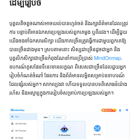
ដើម្បីរៀបចំ
បុគ្គលតិចតួចណាស់អាចយល់បានហ្មត់ចត់ និងរក្សាព័ត៌មានដែលត្រូវ
ការ បន្ទាប់ពីអានឯកសារប្រឡងរបស់ពួកគេម្តង ឬពីរដង។ ដើម្បី​ជួយ​
យើង​ចងចាំ​ឯកសារ​សិក្សា យើង​ភាគ​ច្រើន​ត្រូវ​ធ្វើ​ការ​ជាមួយ​ពួកគេ​ឱ្យ​
បាន​ច្រើន​ជាង​មុន​។ ស្របតាមនោះ សិស្សជាច្រើនដូចជាអ្នក និង
បុគ្គលិកសិក្សាជាច្រើនកំពុងណែនាំការប្រើប្រាស់
MindOnmap
.
ឧបករណ៍គូសផែនទីនេះមានលក្ខណៈពិសេសជាច្រើនដែលជួយអ្នក
រៀបចំកំណត់ចំណាំ ផែនការ និងព័ត៌មានលម្អិតសម្រាប់ឧទាហរណ៍
ដែលផ្សំរបស់អ្នក។ សាកល្បងវា ហើយទទួលបានបទពិសោធន៍យ៉ាង
រហ័ស និងអស្ចារ្យក្នុងការរៀបចំសម្រាប់ការប្រឡងរបស់អ្នក។