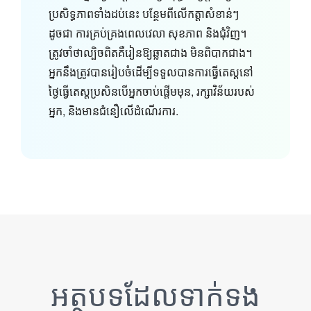
ប្រសិទ្ធភាពទាំងដប់នេះ បន្ថែមពីលើកត្តាសំខាន់ៗ
ដូចជា ការគ្រប់គ្រងពេលវេលា សុខភាព និងជុំវិញ។
ត្រូវចាំថាល្បិចពិតគឺរៀនឱ្យឆ្លាតជាង មិនពិបាកជាង។
អ្នក​នឹង​ត្រូវ​បាន​រៀបចំ​ដើម្បី​ទទួល​បាន​ការ​ធ្វើ​តេស្ដ​នៅ​
ថ្ងៃ​ធ្វើ​តេ​ស្ត​ប្រសិន​បើ​អ្នក​ចាប់​ផ្តើ​ម​មុន, រក្សា​វិន័យ​របស់​
អ្នក, និង​មាន​ជំនឿ​លើ​ដំណើរ​ការ.
អត្ថបទ​ដែល​ទាក់ទង