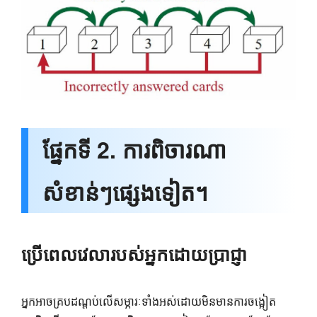
ផ្នែកទី 2. ការពិចារណា
សំខាន់ៗផ្សេងទៀត។
ប្រើពេលវេលារបស់អ្នកដោយប្រាជ្ញា
អ្នកអាចគ្របដណ្ដប់លើសម្ភារៈទាំងអស់ដោយមិនមានការចង្អៀត