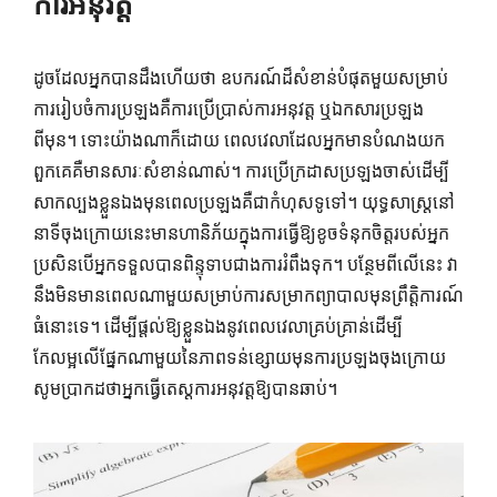
ការអនុវត្ត
ដូចដែលអ្នកបានដឹងហើយថា ឧបករណ៍ដ៏សំខាន់បំផុតមួយសម្រាប់
ការរៀបចំការប្រឡងគឺការប្រើប្រាស់ការអនុវត្ត ឬឯកសារប្រឡង
ពីមុន។ ទោះយ៉ាងណាក៏ដោយ ពេលវេលាដែលអ្នកមានបំណងយក
ពួកគេគឺមានសារៈសំខាន់ណាស់។ ការ​ប្រើ​ក្រដាស​ប្រឡង​ចាស់​ដើម្បី​
សាក​ល្បង​ខ្លួន​ឯង​មុន​ពេល​ប្រឡង​គឺ​ជា​កំហុស​ទូទៅ។ យុទ្ធសាស្ត្រនៅ
នាទីចុងក្រោយនេះមានហានិភ័យក្នុងការធ្វើឱ្យខូចទំនុកចិត្តរបស់អ្នក
ប្រសិនបើអ្នកទទួលបានពិន្ទុទាបជាងការរំពឹងទុក។ បន្ថែម​ពី​លើ​នេះ វា​
នឹង​មិន​មាន​ពេល​ណា​មួយ​សម្រាប់​ការ​សម្រាក​ព្យាបាល​មុន​ព្រឹត្តិការណ៍​
ធំ​នោះ​ទេ។ ដើម្បីផ្តល់ឱ្យខ្លួនឯងនូវពេលវេលាគ្រប់គ្រាន់ដើម្បី
កែលម្អលើផ្នែកណាមួយនៃភាពទន់ខ្សោយមុនការប្រឡងចុងក្រោយ
សូមប្រាកដថាអ្នកធ្វើតេស្តការអនុវត្តឱ្យបានឆាប់។