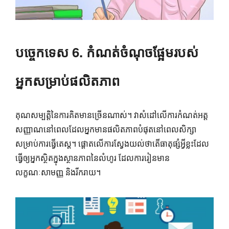
បច្ចេកទេស 6. កំណត់ចំណុចផ្អែមរបស់
អ្នកសម្រាប់ផលិតភាព
គុណសម្បត្តិនៃការគិតមានច្រើនណាស់។ វាសំដៅលើការកំណត់អត្ត
សញ្ញាណនៅពេលដែលអ្នកមានផលិតភាពបំផុតនៅពេលសិក្សា
សម្រាប់ការធ្វើតេស្ត។ ផ្តោតលើការស្វែងយល់ថាតើធាតុផ្សំអ្វីខ្លះដែល
ធ្វើឲ្យអ្នកស្ថិតក្នុងស្ថានភាពនៃលំហូរ ដែលការរៀនមាន
លក្ខណៈសាមញ្ញ និងរីករាយ។