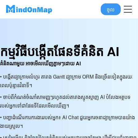
ចូល
កម្មវិធីបង្កើតផែនទីគំនិត AI
គំនិតណាមួយ អាចមើលឃើញភ្លាមៗដោយ AI
• បង្កើត​ដ្យាក្រាម​លំហូរ តារាង Gantt ដ្យាក្រាម ORM និង​ច្រើន​ទៀត​ក្នុង​រយៈ
ពេល​ប៉ុន្មាន​វិនាទី។
• ចាប់ពីកំណត់ចំណាំសាមញ្ញៗរហូតដល់តារាងស្មុគស្មាញ AI បំលែងអត្ថបទ
របស់អ្នកទៅជាផែនទីដែលមើលឃើញ។
• បញ្ជាដំណើរការការងាររបស់អ្នក៖ AI Chat ជួយអ្នករចនាដ្យាក្រាមបានយ៉ាង
ងាយស្រួល។
• ស្រមៃមើល និងចែករំលែកគំនិតរបស់អ្នកដោយចុចតែម្តង ដើម្បីជួយជំរុញភាព