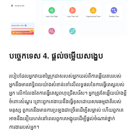
បច្ចេកទេស 4. ផ្តល់ចម្លើយសង្ខេប
របៀបដែលអ្នកវាយតម្លៃក្រដាសរបស់អ្នកយល់ពីការឆ្លើយតបរបស់
អ្នកនឹងមានឥទ្ធិពលយ៉ាងសំខាន់ទៅលើលទ្ធផលនៃការធ្វើតេស្តរបស់
អ្នក លើកលែងតែការធ្វើតេស្តពហុជ្រើសរើស។ អ្នកត្រូវតែឆ្លើយយ៉ាងខ្លី
ចំពោះសំណួរ ព្រោះពួកគេងាយនឹងធ្វើខុសដោយសារធម្មជាតិរបស់
មនុស្ស ពួកគេនឹងមានការប្រឡងជាច្រើនដើម្បីសម្គាល់ ហើយពួកគេ
អាចនឹងនឿយហត់នៅពេលពួកគេអង្គុយដើម្បីផ្តល់ចំណាត់ថ្នាក់
ការងាររបស់អ្នក។