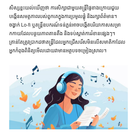
សិស្សខ្លះយល់ឃើញថា ការសិក្សាជាមួយតន្ត្រីផ្ទៃខាងក្រោយជួយ
បង្កើនសមត្ថភាពរបស់ពួកគេក្នុងការប្រមូលផ្តុំ និងរក្សាព័ត៌មាន។
ចង្វាក់ Lo-fi ឬតន្ត្រីឧបករណ៍ទន់ភ្លន់អាចបង្កើតបរិយាកាសសម្រា
កកាយដែលបន្ថយភាពតានតឹង និងទប់ស្កាត់ការរំខានផ្សេងៗ។
គ្រាន់តែត្រូវប្រាកដថាតន្ត្រីដែលអ្នកជ្រើសរើសមិនលើសមាតិកាដែល
អ្នកកំពុងពិនិត្យមើលដោយវាមានអត្ថបទចម្រៀងស្រាល។