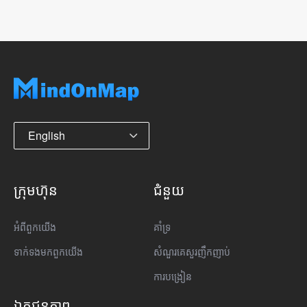
English
ក្រុមហ៊ុន
ជំនួយ
អំពី​ពួក​យើង
គាំទ្រ
ទាក់ទង​មក​ពួក​យើង
សំណួរគេសួរញឹកញាប់
ការបង្រៀន
ឯកជនភាព