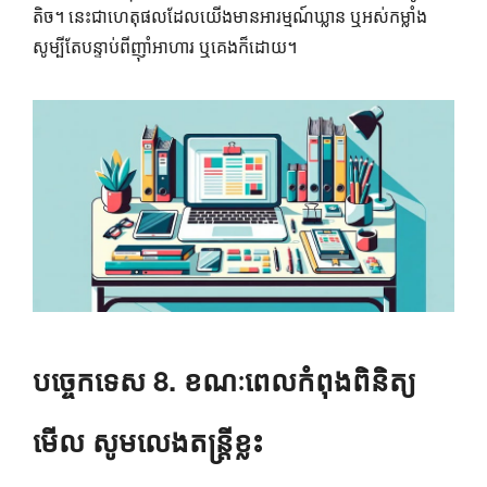
តិច។ នេះជាហេតុផលដែលយើងមានអារម្មណ៍ឃ្លាន ឬអស់កម្លាំង
សូម្បីតែបន្ទាប់ពីញ៉ាំអាហារ ឬគេងក៏ដោយ។
បច្ចេកទេស 8. ខណៈពេលកំពុងពិនិត្យ
មើល សូមលេងតន្ត្រីខ្លះ