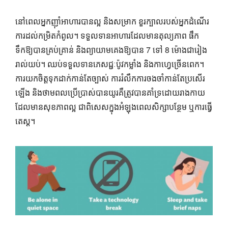
នៅពេលអ្នកញ៉ាំអាហារបានល្អ និងសម្រាក ខួរក្បាលរបស់អ្នកដំណើរ
ការដល់កម្រិតកំពូល។ ទទួលទានអាហារដែលមានតុល្យភាព ផឹក
ទឹកឱ្យបានគ្រប់គ្រាន់ និងព្យាយាមគេងឱ្យបាន 7 ទៅ 8 ម៉ោងជារៀង
រាល់យប់។ ឈប់ទទួលទានភេសជ្ជៈប៉ូវកម្លាំង និងកាហ្វេច្រើនពេក។
ការយកចិត្តទុកដាក់កាន់តែច្បាស់ ការរំលឹកការចងចាំកាន់តែប្រសើរ
ឡើង និងថាមពលប្រើប្រាស់បានយូរគឺត្រូវបានគាំទ្រដោយរាងកាយ
ដែលមានសុខភាពល្អ ជាពិសេសក្នុងអំឡុងពេលសិក្សាបន្ថែម ឬការធ្វើ
តេស្ត។