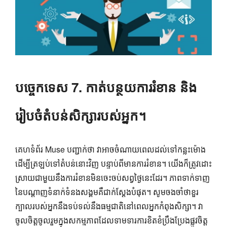
បច្ចេកទេស 7. កាត់បន្ថយការរំខាន និង
រៀបចំតំបន់សិក្សារបស់អ្នក។
គេហទំព័រ Muse បញ្ជាក់ថា វាអាចចំណាយពេលដល់ទៅកន្លះម៉ោង
ដើម្បីត្រឡប់ទៅតំបន់នោះវិញ បន្ទាប់ពីមានការរំខាន។ យើង​ក៏​ត្រូវ​ដោះ
ស្រាយ​ជាមួយ​នឹង​ការ​រំខាន​មិន​ចេះ​ចប់​សព្វ​ថ្ងៃ​នេះ​ដែរ។ ភាពទាក់ទាញ
នៃបណ្តាញទំនាក់ទំនងសង្គមគឺជាក់ស្តែងបំផុត។ សូមចងចាំថាខួរ
ក្បាលរបស់អ្នកនឹងទប់ទល់នឹងធម្មជាតិនៅពេលអ្នកកំពុងសិក្សា។ វា
ចូលចិត្តចូលរួមក្នុងសកម្មភាពដែលទាមទារការខិតខំប្រឹងប្រែងផ្លូវចិត្ត