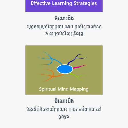
ចំណេះដឹង
យុទ្ធសាស្ត្រសិក្សាប្រកបដោយប្រសិទ្ធភាពចំនួន
៦ សម្រាប់សិស្ស និងគ្រូ
ចំណេះដឹង
ផែនទីគំនិតខាងវិញ្ញាណ៖ ការរុករកវិញ្ញាណនៅ
ក្នុងខ្លួន