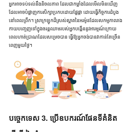
អ្នកអាចទប់ទល់នឹងនិចលភាព ដែលជាកម្លាំងដែលមើលមិនឃើញ
ដែលអាចបំផ្លាញការសិក្សាប្រកបដោយផ្លែផ្កា ដោយធ្វើកិច្ចការដំបូង
នៅពេលព្រឹក។ ស្រាក្រឡុកដ៏ស្រស់ស្អាតនៃអរម៉ូនដែលសកម្មភាពរាង
កាយបញ្ចេញទៅក្នុងចរន្តឈាមរបស់អ្នកបង្កើននូវអារម្មណ៍ក្រោយ
ពេលហាត់ប្រាណដែលសម្រេចបាន ធ្វើឱ្យអ្នកចង់បានវាកាន់តែច្រើន
ពេញមួយថ្ងៃ។
បច្ចេកទេស 3. ប្រើឧបករណ៍ផែនទីគំនិត