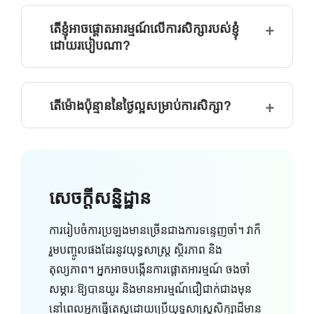
តើខ្ញុំអាចផ្តោតអារម្មណ៍លើការសិក្សារបស់ខ្ញុំ
ដោយរបៀបណា?
តើម៉ោងប៉ុន្មាននៃថ្ងៃល្អសម្រាប់ការសិក្សា?
សេចក្តីសន្និដ្ឋាន
ការរៀបចំការប្រឡងមានច្រើនជាងការទន្ទេញចាំ។ វាក៏
រួមបញ្ចូលផងដែរនូវយុទ្ធសាស្ត្រ ស្ថិរភាព និង
តុល្យភាព។ អ្នកអាចបង្កើនការផ្តោតអារម្មណ៍ ចងចាំ
សម្ភារៈឱ្យបានយូរ និងមានអារម្មណ៍ជឿជាក់ជាងមុន
នៅពេលអ្នកធ្វើតេស្តដោយប្រើយុទ្ធសាស្រ្តសិក្សាដ៏មាន