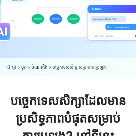
ផ្ទះ
>
ប្លុក
>
ចំណេះដឹង
>
បច្ចេកទេសសិក្សាសម្រាប់ការប្រឡង
បច្ចេកទេសសិក្សាដែលមាន
ប្រសិទ្ធភាពបំផុតសម្រាប់
ការប្រឡង? នៅទីនេះ