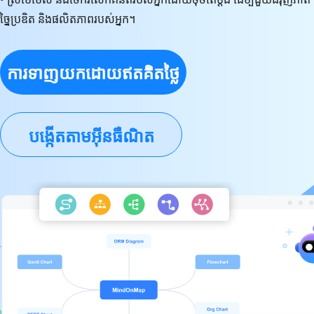
ច្នៃប្រឌិត និងផលិតភាពរបស់អ្នក។
ការ​ទាញ​យក​ដោយ​ឥត​គិត​ថ្លៃ
បង្កើតតាមអ៊ីនធឺណិត