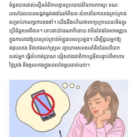
ចំនួនបានដាស់តឿនអំពីភាពគ្មានប្រយោជន៍នៃការកកស្ទះ ខណៈ
ពេលដែលបានសង្កត់ធ្ងន់ផងដែរអំពីសារៈសំខាន់នៃការគេងគ្រប់គ្រាន់
សម្រាប់ការរក្សាការចងចាំ។ យើង​ដឹង​ហើយ​ថា​ពាក្យ​ក្រោយ​នេះ​មិន​គួរ​
ប្រើ​ជំនួស​អតីត​ទេ។ ទោះជាយ៉ាងណាក៏ដោយ វាមិនតែងតែសាមញ្ញទេ
ក្នុងការគេងឱ្យបានគ្រប់គ្រាន់អំឡុងពេលប្រឡង។ ដើម្បីជួយអ្នកឱ្យ
ងងុយគេង និងគេងលក់ស្រួល ព្យាយាមសរសេរគំនិតដែលពិបាក
របស់អ្នក ធ្វើលំហាត់ប្រាណ ជៀសវាងជាតិកាហ្វេអ៊ីនបន្ទាប់ពីអាហារ
ថ្ងៃត្រង់ និងចូលគេងក្នុងពេលតែមួយរាល់យប់។