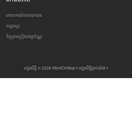
គោលការណ៍​ភាព​ឯកជន
លក្ខខណ្ឌ
កិច្ចព្រមព្រៀងអាជ្ញាប័ណ្ណ
រក្សាសិទ្ធិ © 2026 MindOnMap។ រក្សាសិទ្ធិគ្រប់យ៉ាង។