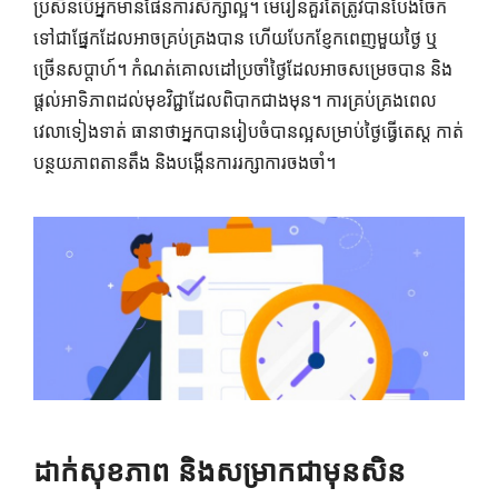
ប្រសិនបើអ្នកមានផែនការសិក្សាល្អ។ មេរៀនគួរតែត្រូវបានបែងចែក
ទៅជាផ្នែកដែលអាចគ្រប់គ្រងបាន ហើយបែកខ្ញែកពេញមួយថ្ងៃ ឬ
ច្រើនសប្តាហ៍។ កំណត់គោលដៅប្រចាំថ្ងៃដែលអាចសម្រេចបាន និង
ផ្តល់អាទិភាពដល់មុខវិជ្ជាដែលពិបាកជាងមុន។ ការគ្រប់គ្រងពេល
វេលាទៀងទាត់ ធានាថាអ្នកបានរៀបចំបានល្អសម្រាប់ថ្ងៃធ្វើតេស្ត កាត់
បន្ថយភាពតានតឹង និងបង្កើនការរក្សាការចងចាំ។
ដាក់សុខភាព និងសម្រាកជាមុនសិន