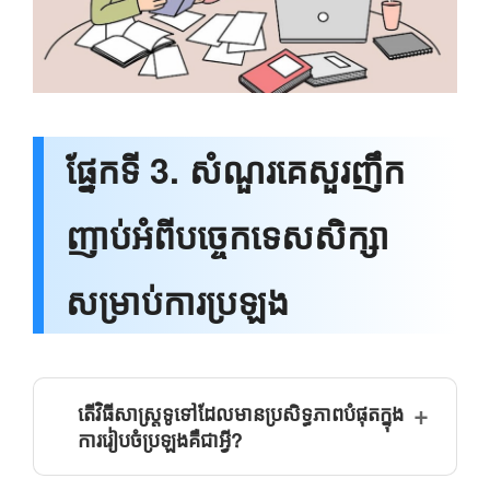
ផ្នែកទី 3. សំណួរគេសួរញឹក
ញាប់អំពីបច្ចេកទេសសិក្សា
សម្រាប់ការប្រឡង
តើវិធីសាស្រ្តទូទៅដែលមានប្រសិទ្ធភាពបំផុតក្នុង
ការរៀបចំប្រឡងគឺជាអ្វី?