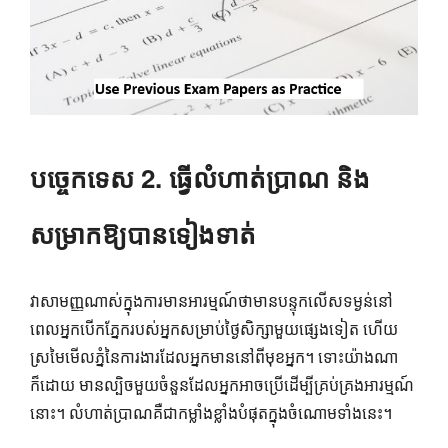
បច្ចេកទេស 2. ធ្វើលំហាត់ប្រាណ និង
សម្រាកឱ្យបានទៀងទាត់
វាសាមញ្ញណាស់ក្នុងការមានអារម្មណ៍ថាមានបន្ទុកលើសទម្ងន់នៅ
ពេលអ្នកបើកភ្នែករបស់អ្នកសម្រាប់ថ្ងៃសិក្សាមួយផ្សេងទៀត ហើយ
ស្រមៃមើលភ្នំនៃការងារដែលអ្នកមាននៅពីមុខអ្នក។ ទោះយ៉ាងណា
ក៏ដោយ មានល្បិចមួយចំនួនដែលអ្នកអាចប្រើដើម្បីគ្រប់គ្រងអារម្មណ៍
នោះ។ លំហាត់ប្រាណគឺជាកម្លាំងខ្លាំងបំផុតក្នុងចំណោមទាំងនេះ។