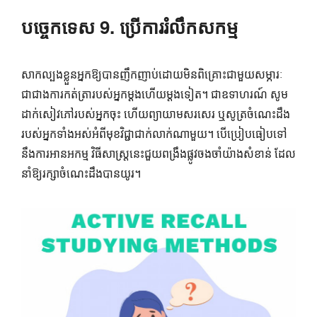
បច្ចេកទេស 9. ប្រើការរំលឹកសកម្ម
សាកល្បងខ្លួនអ្នកឱ្យបានញឹកញាប់ដោយមិនពិគ្រោះជាមួយសម្ភារៈ
ជាជាងការកត់ត្រារបស់អ្នកម្តងហើយម្តងទៀត។ ជាឧទាហរណ៍ សូម
ដាក់សៀវភៅរបស់អ្នកចុះ ហើយព្យាយាមសរសេរ ឬសូត្រចំណេះដឹង
របស់អ្នកទាំងអស់អំពីមុខវិជ្ជាជាក់លាក់ណាមួយ។ បើប្រៀបធៀបទៅ
នឹងការអានអកម្ម វិធីសាស្ត្រនេះជួយពង្រឹងផ្លូវចងចាំយ៉ាងសំខាន់ ដែល
នាំឱ្យរក្សាចំណេះដឹងបានយូរ។