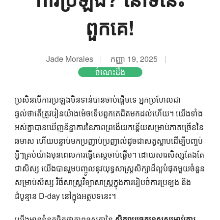
ពួកគេ!
Jade Morales
កញ្ញា 19, 2025
ចំណេះដឹង
ប្រសិនបើការប្រឡងមិនទាន់បានចាប់ផ្តើមទេ អ្នកប្រហែលជា
ឆ្ងល់ថាតើត្រូវរៀនយ៉ាងម៉េចទើបពួកគេជិតមកដល់ហើយ។ យើងទាំង
អស់គ្នាបានឃើញនិន្នាការនៃភាពព្រងើយកន្តើយសម្រាប់ភាគច្រើននៃ
ឆមាស ហើយបន្ទាប់មកប្រញាប់ប្រញាល់ដូចជាសត្វស្លាបដើម្បីបញ្ចប់
អ្វីៗគ្រប់យ៉ាងមុនពេលការធ្វើតេស្តចាប់ផ្តើម។ ដោយសារសិស្សតែងតែ
ជាសិស្ស យើងបានរួមបញ្ចូលនូវយុទ្ធសាស្ត្រសិក្សាដ៏ល្អបំផុតមួយចំនួន
សម្រាប់សិស្ស វិធីសាស្ត្រវិទ្យាសាស្ត្រក្នុងការរៀបចំការប្រឡង និង
ដំបូន្មាន D-day នៅក្នុងអត្ថបទនេះ។
យើងមានទំនុកចិត្តថាភាពខុសគ្នានៃ
សិក្សាបច្ចេកទេសសម្រាប់ការ