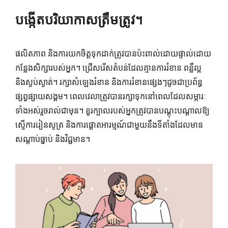
បង្កើតបរិយាកាសត្រឹមត្រូវ។
ផលិតភាព និងការយកចិត្តទុកដាក់ត្រូវបានប៉ះពាល់ដោយផ្ទាល់ដោយ
កន្លែងសិក្សារបស់អ្នក។ ជ្រើសរើសតំបន់ដែលគ្មានការរំខាន ពន្លឺល្អ
និងស្ងប់ស្ងាត់។ រក្សា​សំឡេង​រំខាន និង​ការ​រំខាន​ផ្សេងៗ​ដូចជា​ប្រព័ន្ធ​
ផ្សព្វផ្សាយ​សង្គម​។ ពេលវេលាត្រូវបានរក្សាទុកនៅពេលដែលសម្ភារៈ
ទាំងអស់រួចរាល់ជាមុន។ ខួរក្បាលរបស់អ្នកត្រូវបានបណ្តុះបណ្តាលឱ្យ
ស្មើការរៀនសូត្រ និងការផ្តោតអារម្មណ៍ជាមួយនឹងទីតាំងដែលមាន
សណ្តាប់ធ្នាប់ និងវិជ្ជមាន។