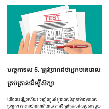
បច្ចេកទេស 5. ត្រូវប្រាកដថាអ្នកមានពេល
គ្រប់គ្រាន់ដើម្បីសិក្សា
យើង​បាន​ធ្វើ​រួច​ហើយ៖ ចង្អៀត​ក្នុង​អំឡុង​ពេល​ប៉ុន្មាន​ម៉ោង​មុន​ពេល​
ប្រឡង។ ទោះជាយ៉ាងណាក៏ដោយ ការសិក្សាផ្នែកសរសៃប្រសាទមួយ