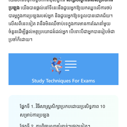
ប្រឡង
យើងបានផ្តល់នៅទីនេះនឹងជួយអ្នកឱ្យយកឈ្នះលើការថប់
បារម្ភក្នុងការប្រឡងរបស់អ្នក និងជួយអ្នកឱ្យទទួលបានជោគជ័យ។
លើសពីនេះទៀត វានឹងមិនឈឺចាប់ទេក្នុងការមានការណែនាំមួយ
ចំនួនដើម្បីផ្តល់អត្ថប្រយោជន៍ដល់អ្នក បើទោះបីជាអ្នកបានរៀបចំជា
ប្រចាំក៏ដោយ។
ផ្នែកទី 1. វិធីសាស្រ្តសិក្សាប្រកបដោយប្រសិទ្ធភាព 10
សម្រាប់ការប្រឡង
ផ្នែកទី 2. ការពិចារណាសំខាន់ៗផ្សេងទៀត។