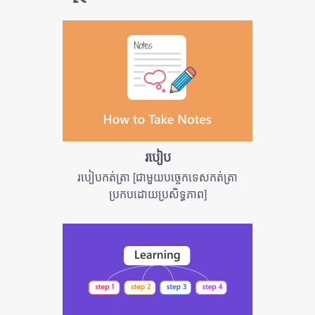
របៀប
របៀបកត់ត្រា [ជាមួយបច្ចេកទេសកត់ត្រា
ប្រកបដោយប្រសិទ្ធភាព]