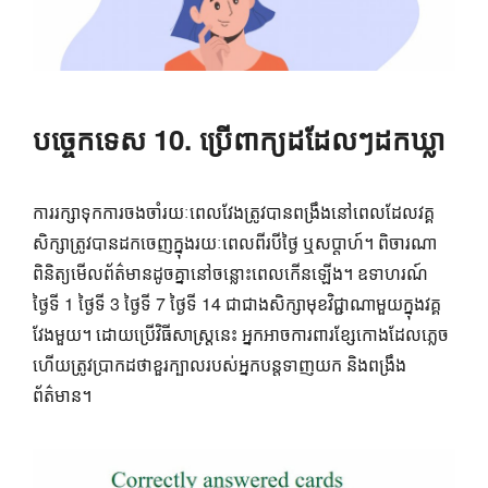
បច្ចេកទេស 10. ប្រើពាក្យដដែលៗដកឃ្លា
ការរក្សាទុកការចងចាំរយៈពេលវែងត្រូវបានពង្រឹងនៅពេលដែលវគ្គ
សិក្សាត្រូវបានដកចេញក្នុងរយៈពេលពីរបីថ្ងៃ ឬសប្តាហ៍។ ពិចារណា
ពិនិត្យមើលព័ត៌មានដូចគ្នានៅចន្លោះពេលកើនឡើង។ ឧទាហរណ៍
ថ្ងៃទី 1 ថ្ងៃទី 3 ថ្ងៃទី 7 ថ្ងៃទី 14 ជាជាងសិក្សាមុខវិជ្ជាណាមួយក្នុងវគ្គ
វែងមួយ។ ដោយប្រើវិធីសាស្រ្តនេះ អ្នកអាចការពារខ្សែកោងដែលភ្លេច
ហើយត្រូវប្រាកដថាខួរក្បាលរបស់អ្នកបន្តទាញយក និងពង្រឹង
ព័ត៌មាន។