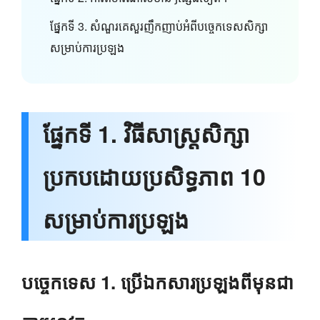
ផ្នែកទី 3. សំណួរគេសួរញឹកញាប់អំពីបច្ចេកទេសសិក្សា
សម្រាប់ការប្រឡង
ផ្នែកទី 1. វិធីសាស្រ្តសិក្សា
ប្រកបដោយប្រសិទ្ធភាព 10
សម្រាប់ការប្រឡង
បច្ចេកទេស 1. ប្រើឯកសារប្រឡងពីមុនជា