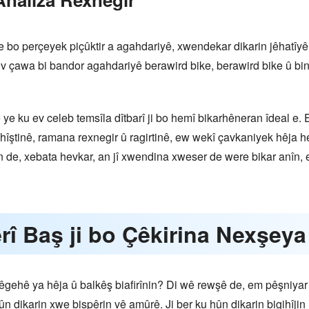
ke bo perçeyek piçûktir a agahdariyê, xwendekar dikarin jêhatî
eriv çawa bi bandor agahdariyê berawird bike, berawird bike û bin
e ye ku ev celeb temsîla dîtbarî ji bo hemî bikarhêneran îdeal e.
gihîştinê, ramana rexnegir û ragirtinê, ew wekî çavkaniyek hêja
an de, xebata hevkar, an jî xwendina xweser de were bikar anîn
rî Baş ji bo Çêkirina Nexşe
ehê ya hêja û balkêş biafirînin? Di wê rewşê de, em pêşniyar
, hûn dikarin xwe bispêrin vê amûrê. Ji ber ku hûn dikarin bigihî