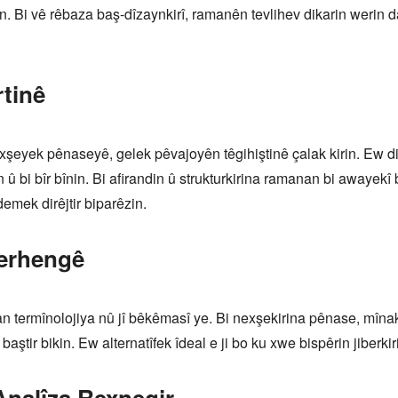
kin. Bi vê rêbaza baş-dîzaynkirî, ramanên tevlihev dikarin werin
rtinê
şeyek pênaseyê, gelek pêvajoyên têgihiştinê çalak kirin. Ew dik
n û bi bîr bînin. Bi afirandin û strukturkirina ramanan bi awayekî b
emek dirêjtir biparêzin.
Ferhengê
 an termînolojiya nû jî bêkêmasî ye. Bi nexşekirina pênase, mî
baştir bikin. Ew alternatîfek îdeal e ji bo ku xwe bispêrin jiberkir
nalîza Rexnegir