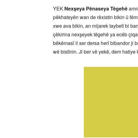
YEK
Nexşeya Pênaseya Têgehê
amra
pêkhateyên wan de rêxistin bikin û fêm 
xwe ava bikin, an mijarek taybetî bi ba
çêkirina nexşeyek têgehê ya ecêb çiqas 
bêkêmasî li ser dersa herî bibandor ji
wê bistînin. Ji ber vê yekê, dem hatiye 