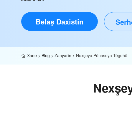
Belaş Daxistin
Serhê
Xane
>
Blog
>
Zanyarîn
>
Nexşeya Pênaseya Têgehê
Nexşey