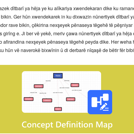
zek dîtbarî ya hêja ye ku alîkariya xwendekaran dike ku ramanê
bikin. Ger hûn xwendekarek in ku dixwazin nûnertiyek dîtbarî ya
ndor rave bikin, çêkirina nexşeyek pênaseya têgehê tê pêşniyar k
girîng e. Ji ber vê yekê, meriv çawa nûnertiyek dîtbarî ya hêja d
 bo afirandina nexşeyek pênaseya têgehê peyda dike. Her weha hûn
ku hûn vê naverokê bixwînin û di derbarê nîqaşê de bêtir fêr bibi