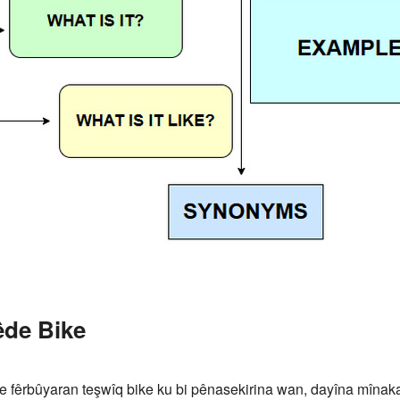
êde Bike
kare fêrbûyaran teşwîq bike ku bi pênasekirina wan, dayîna mîn