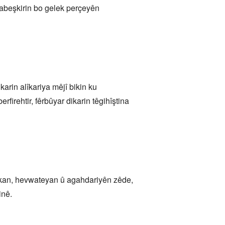
 dabeşkirin bo gelek perçeyên
arin alîkariya mêjî bikin ku
erfirehtir, fêrbûyar dikarin têgihîştina
nakan, hevwateyan û agahdariyên zêde,
inê.