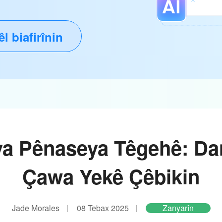
l biafirînin
a Pênaseya Têgehê: Da
Çawa Yekê Çêbikin
Jade Morales
08 Tebax 2025
Zanyarîn