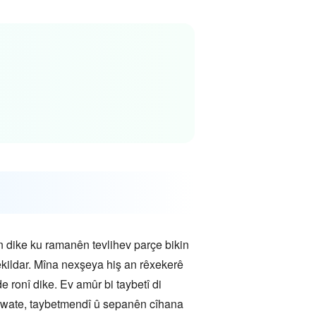
 dike ku ramanên tevlihev parçe bikin
kildar. Mîna nexşeya hiş an rêxekerê
ronî dike. Ev amûr bi taybetî di
u wate, taybetmendî û sepanên cîhana