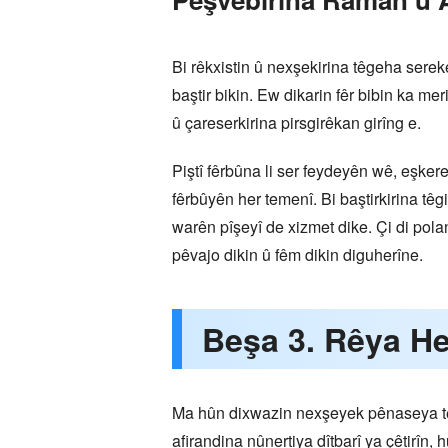
Bi rêkxistin û nexşekirina têgeha sere
baştir bikin. Ew dikarin fêr bibin ka m
û çareserkirina pirsgirêkan girîng e.
Piştî fêrbûna li ser feydeyên wê, eşker
fêrbûyên her temenî. Bi baştirkirina tê
warên pîşeyî de xizmet dike. Çi di pol
pêvajo dikin û fêm dikin diguherîne.
Beşa 3. Rêya He
Ma hûn dixwazin nexşeyek pênaseya têg
afirandina nûnertiya dîtbarî ya çêtirîn