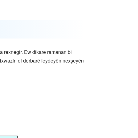
ana rexnegir. Ew dikare ramanan bi
n dixwazin di derbarê feydeyên nexşeyên