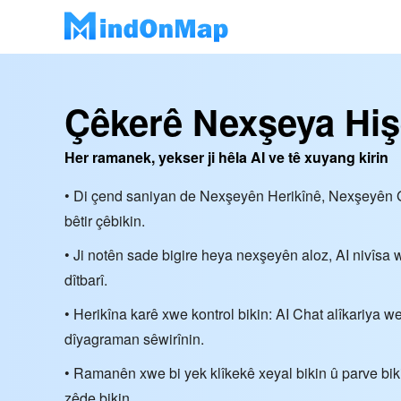
Çêkerê Nexşeya Hiş
Her ramanek, yekser ji hêla AI ve tê xuyang kirin
• Di çend saniyan de Nexşeyên Herikînê, Nexşeyên
bêtir çêbikin.
• Ji notên sade bigire heya nexşeyên aloz, AI nivîs
dîtbarî.
• Herikîna karê xwe kontrol bikin: AI Chat alîkariya 
dîyagraman sêwirînin.
• Ramanên xwe bi yek klîkekê xeyal bikin û parve bik
zêde bikin.