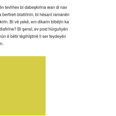
n tevlihev bi dabeşkirina wan di nav
 berfireh biafirînin, bi hêsanî ramanên
irin. Bi vê yekê, em dikarin bibêjin ka
iafirîne? Bi şensî, ev post hûrguliyên
 ê bêtir têgihîştinê li ser feydeyên
n.