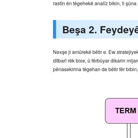
rastîn ên têgehekê analîz bikin, li şûna
Beşa 2. Feydey
Nexşe ji amûrekê bêtir e. Ew stratejiye
dîtbarî rêk bixe, û fêrbûyar dikarin mi
pênasekirina têgehan de bêtir fêr bibin,