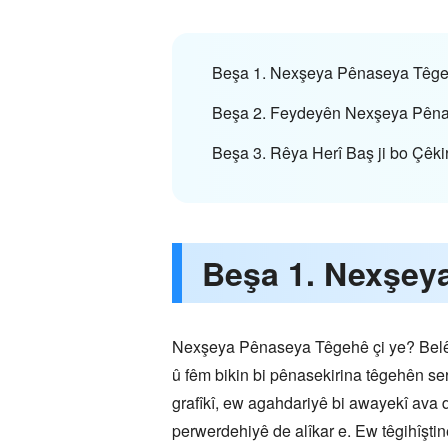
Beşa 1. Nexşeya Pênaseya Têge
Beşa 2. Feydeyên Nexşeya Pên
Beşa 3. Rêya Herî Baş ji bo Çê
Beşa 1. Nexşey
Nexşeya Pênaseya Têgehê çi ye? Belê, 
û fêm bikin bi pênasekirina têgehên se
grafîkî, ew agahdariyê bi awayekî ava 
perwerdehiyê de alîkar e. Ew têgihîşti