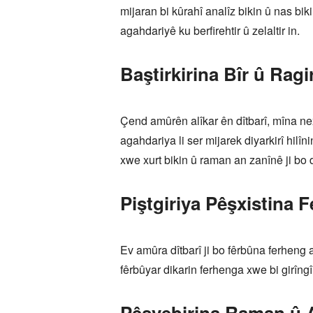
mijaran bi kûrahî analîz bikin û nas bi
agahdariyê ku berfirehtir û zelaltir in.
Baştirkirina Bîr û Ragi
Çend amûrên alîkar ên dîtbarî, mîna nex
agahdariya li ser mijarek diyarkirî hilîni
xwe xurt bikin û raman an zanînê ji bo d
Piştgiriya Pêşxistina 
Ev amûra dîtbarî ji bo fêrbûna ferheng
fêrbûyar dikarin ferhenga xwe bi girîngî 
Pêşvebirina Raman û A