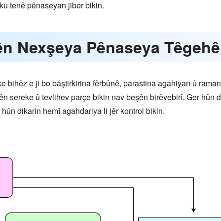
 ku tenê pênaseyan jiber bikin.
ên Nexşeya Pênaseya Têgehê
ke bihêz e ji bo baştirkirina fêrbûnê, parastina agahiyan û ram
jarên sereke û tevlihev parçe bikin nav beşên birêvebirî. Ger hû
 hûn dikarin hemî agahdariya li jêr kontrol bikin.