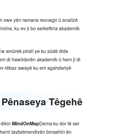
yên xwe yên ramana rexnegir û analîzê
irxîne, ku ev ji bo serkeftina akademîk
 Ew amûrek piralî ye ku sûdê dide
 hem di hawîrdorên akademîk û hem jî di
, ev rêbaz awayê ku em agahdariyê
ya Pênaseya Têgehê
 dikin
MindOnMap
Dema ku dor tê ser
jin hemî taybetmendiyên bingehîn ên