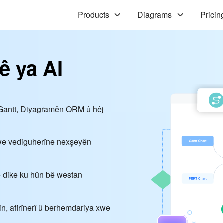
Products
Diagrams
Pricin
ê ya AI
 Gantt, Diyagramên ORM û hêj
a we vediguherîne nexşeyên
we dike ku hûn bê westan
in, afirînerî û berhemdariya xwe