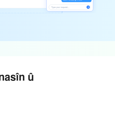
nasîn û