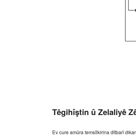
Têgihîştin û Zelaliyê Z
Ev cure amûra temsîlkirina dîtbarî di