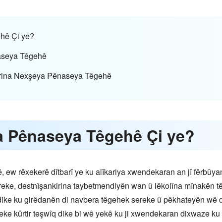
hê Çi ye?
aseya Têgehê
kirina Nexşeya Pênaseya Têgehê
a Pênaseya Têgehê Çi ye?
ew rêxekerê dîtbarî ye ku alîkariya xwendekaran an jî fêrbûyan
reke, destnîşankirina taybetmendiyên wan û lêkolîna mînakên tê
dike ku girêdanên di navbera têgehek sereke û pêkhateyên wê de 
neke kûrtir teşwîq dike bi wê yekê ku ji xwendekaran dixwaze k