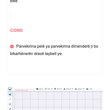
bike.
CONS
Parvekirina pelê ya parvekirina dîmenderê ji bo
bikarhênerên dravê taybetî ye.