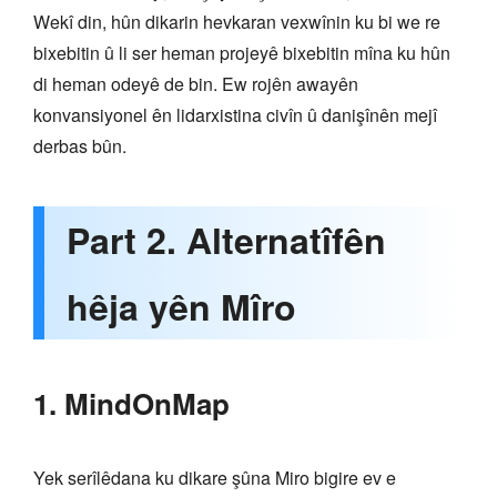
Wekî din, hûn dikarin hevkaran vexwînin ku bi we re
bixebitin û li ser heman projeyê bixebitin mîna ku hûn
di heman odeyê de bin. Ew rojên awayên
konvansiyonel ên lidarxistina civîn û danişînên mejî
derbas bûn.
Part 2. Alternatîfên
hêja yên Mîro
1. MindOnMap
Yek serîlêdana ku dikare şûna Miro bigire ev e