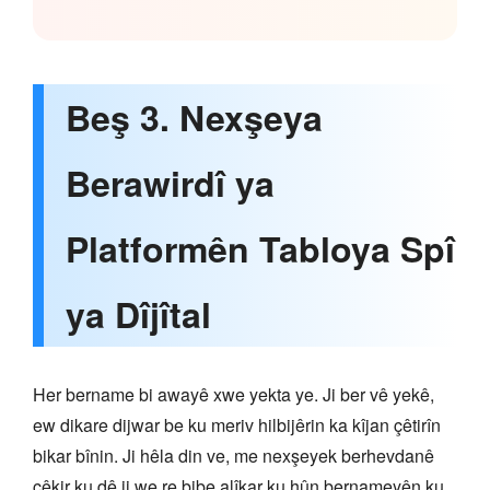
Beş 3. Nexşeya
Berawirdî ya
Platformên Tabloya Spî
ya Dîjîtal
Her bername bi awayê xwe yekta ye. Ji ber vê yekê,
ew dikare dijwar be ku meriv hilbijêrin ka kîjan çêtirîn
bikar bînin. Ji hêla din ve, me nexşeyek berhevdanê
çêkir ku dê ji we re bibe alîkar ku hûn bernameyên ku