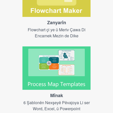
Zanyarîn
Flowchart çi ye û Meriv Çawa Di
Encamek Mezin de Dike
Mînak
6 Şablonên Nexşeyê Pêvajoya Li ser
Word, Excel, û Powerpoint