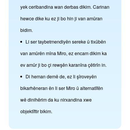
yek ceribandina wan derbas dikim. Carinan
hewce dike ku ez ji bo hin ji van amûran
bidim.
Li ser taybetmendiyên sereke û tixûbên
van amûrên mîna Miro, ez encam dikim ka
ev amûr ji bo çi rewşên karanîna çêtirîn in.
Di heman demê de, ez li şîroveyên
bikarhêneran ên li ser Miro û alternatîfên
wê dinihêrim da ku nirxandina xwe
objektîftir bikim.