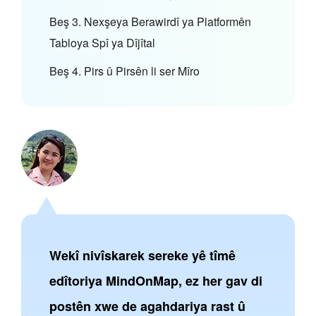
Beş 3. Nexşeya Berawirdî ya Platformên
Tabloya Spî ya Dîjîtal
Beş 4. Pirs û Pirsên li ser Mîro
Wekî nivîskarek sereke yê tîmê
edîtoriya MindOnMap, ez her gav di
postên xwe de agahdariya rast û