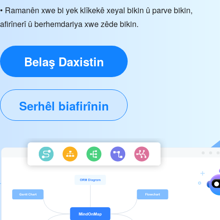
• Ramanên xwe bi yek klîkekê xeyal bikin û parve bikin,
afirînerî û berhemdariya xwe zêde bikin.
Belaş Daxistin
Serhêl biafirînin