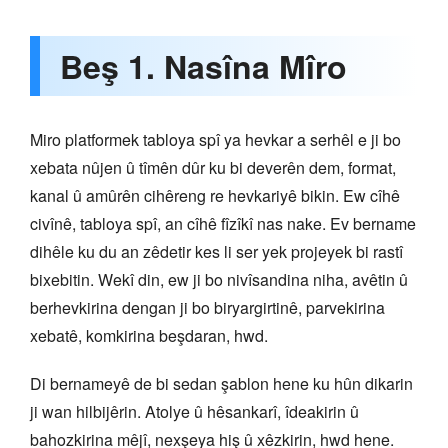
Beş 1. Nasîna Mîro
Miro platformek tabloya spî ya hevkar a serhêl e ji bo
xebata nûjen û tîmên dûr ku bi deverên dem, format,
kanal û amûrên cihêreng re hevkariyê bikin. Ew cîhê
civînê, tabloya spî, an cîhê fîzîkî nas nake. Ev bername
dihêle ku du an zêdetir kes li ser yek projeyek bi rastî
bixebitin. Wekî din, ew ji bo nivîsandina niha, avêtin û
berhevkirina dengan ji bo biryargirtinê, parvekirina
xebatê, komkirina beşdaran, hwd.
Di bernameyê de bi sedan şablon hene ku hûn dikarin
ji wan hilbijêrin. Atolye û hêsankarî, îdeakirin û
bahozkirina mêjî, nexşeya hiş û xêzkirin, hwd hene.