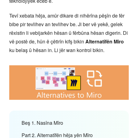
teknolojiyek ecêb e.
Tevî xebata hêja, amûr dikare di nihêrîna pêşîn de fêr
bibe pir tevlihev an tevlihev be. Ji ber vê yekê, gelek
rêxistin li vebijarkên hêsan û fêrbûna hêsan digerin. Di
vê postê de, hûn ê çêtirîn kifş bikin
Alternatîfên Miro
ku belaş û hêsan in. Li jêr wan kontrol bikin.
Beş 1. Nasîna Mîro
Part 2. Alternatîfên hêja yên Mîro