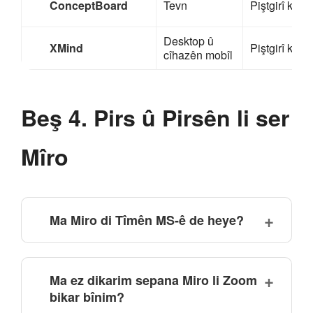
ConceptBoard
Tevn
Piştgirî kirin
Desktop û
XMind
Piştgirî kirin
cîhazên mobîl
Beş 4. Pirs û Pirsên li ser
Mîro
Ma Miro di Tîmên MS-ê de heye?
Ma ez dikarim sepana Miro li Zoom
bikar bînim?