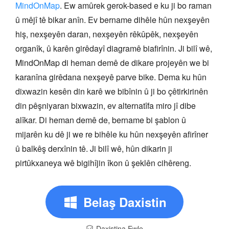
MindOnMap
. Ew amûrek gerok-based e ku ji bo raman
û mêjî tê bikar anîn. Ev bername dihêle hûn nexşeyên
hiş, nexşeyên daran, nexşeyên rêkûpêk, nexşeyên
organîk, û karên girêdayî diagramê biafirînin. Ji bilî wê,
MindOnMap di heman demê de dikare projeyên we bi
karanîna girêdana nexşeyê parve bike. Dema ku hûn
dixwazin kesên din karê we bibînin û ji bo çêtirkirinên
din pêşniyaran bixwazin, ev alternatîfa miro jî dibe
alîkar. Di heman demê de, bername bi şablon û
mijarên ku dê ji we re bihêle ku hûn nexşeyên afirîner
û balkêş derxînin tê. Ji bilî wê, hûn dikarin ji
pirtûkxaneya wê bigihîjin îkon û şeklên cihêreng.
Belaş Daxistin
Daxistina Ewle