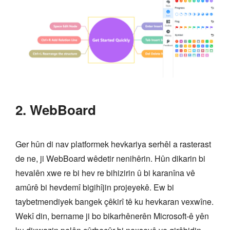
2. WebBoard
Ger hûn di nav platformek hevkariya serhêl a rasterast
de ne, ji WebBoard wêdetir nenihêrin. Hûn dikarin bi
hevalên xwe re bi hev re bihizirin û bi karanîna vê
amûrê bi hevdemî bigihîjin projeyekê. Ew bi
taybetmendiyek bangek çêkirî tê ku hevkaran vexwîne.
Wekî din, bername ji bo bikarhênerên Microsoft-ê yên