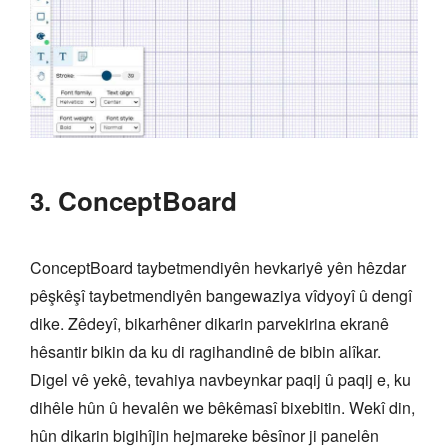
3. ConceptBoard
ConceptBoard taybetmendiyên hevkariyê yên hêzdar
pêşkêşî taybetmendiyên bangewaziya vîdyoyî û dengî
dike. Zêdeyî, bikarhêner dikarin parvekirina ekranê
hêsantir bikin da ku di ragihandinê de bibin alîkar.
Digel vê yekê, tevahiya navbeynkar paqij û paqij e, ku
dihêle hûn û hevalên we bêkêmasî bixebitin. Wekî din,
hûn dikarin bigihîjin hejmareke bêsînor ji panelên