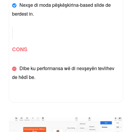
Nexşe di moda pêşkêşkirina-based slide de
berdest in.
CONS
Dibe ku performansa wê di nexşeyên tevlihev
de hêdî be.