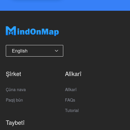
English
Şîrket
Alîkarî
Çûna nava
Alîkarî
Paqij bûn
FAQs
Tutorial
Taybetî