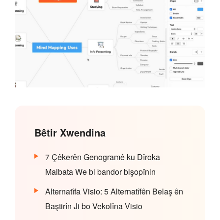
Bêtir Xwendina
7 Çêkerên Genogramê ku Dîroka
Malbata We bi bandor bişopînin
Alternatîfa Visio: 5 Alternatîfên Belaş ên
Baştirîn Ji bo Vekolîna Visio