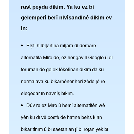
rast peyda dikim. Ya ku ez bi
gelemperî berî nivîsandinê dikim ev
in:
Piştî hilbijartina mijara di derbarê
alternatîfa Miro de, ez her gav li Google û di
foruman de gelek lêkolînan dikim da ku
nermalava ku bikarhêner herî zêde jê re
eleqedar in navnîş bikim.
Dûv re ez Miro û hemî alternatîfên wê
yên ku di vê postê de hatine behs kirin
bikar tînim û bi saetan an jî bi rojan yek bi