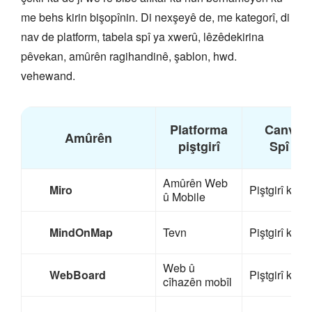
me behs kirin bişopînin. Di nexşeyê de, me kategorî, di
nav de platform, tabela spî ya xwerû, lêzêdekirina
pêvekan, amûrên ragihandinê, şablon, hwd.
vehewand.
Platforma
Canvas 
Amûrên
piştgirî
Spî ya 
Amûrên Web
Miro
Piştgirî kirin
û Mobile
MindOnMap
Tevn
Piştgirî kirin
Web û
WebBoard
Piştgirî kirin
cîhazên mobîl