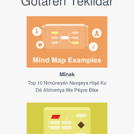
Mînak
Top 10 Nimûneyên Nexşeya Hişê Ku
Dê Afirîneriya We Pêşve Bike