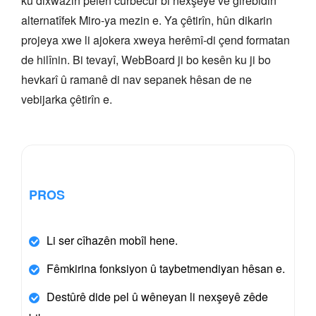
ku dixwazin pelên cûrbecûr bi nexşeyê ve girêbidin
alternatîfek Miro-ya mezin e. Ya çêtirîn, hûn dikarin
projeya xwe li ajokera xweya herêmî-di çend formatan
de hilînin. Bi tevayî, WebBoard ji bo kesên ku ji bo
hevkarî û ramanê di nav sepanek hêsan de ne
vebijarka çêtirîn e.
PROS
Li ser cîhazên mobîl hene.
Fêmkirina fonksiyon û taybetmendiyan hêsan e.
Destûrê dide pel û wêneyan li nexşeyê zêde