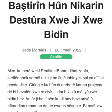
Baştirîn Hûn Nikarin
Destûra Xwe Ji Xwe
Bidin
Jade Morales
28 tîrmeh 2022
Axaftin
Miro, ku berê wekî RealtimeBoard dihat zanîn,
serîlêdanek serhêl e ku ji bo tîmê tabloyek spî ya dîjîtal
peyda dike. Girîng e ku hûn di derbarê kar an projeyan
de bi hevalên xwe re civîn li dar bixin û mêjiyê xwe
bidin hev. Amûr ji bo tîmên ku di nav hevkariyê û
afirandina ramanan de ne ewqas hêsan e. Bi rastî, ew