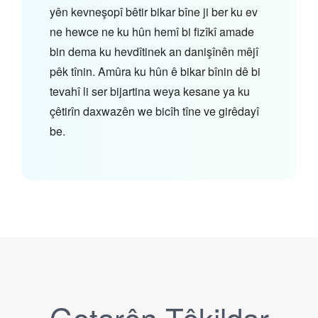
yên kevneşopî bêtir bikar bîne ji ber ku ev
ne hewce ne ku hûn hemî bi fizîkî amade
bin dema ku hevdîtinek an danişînên mêjî
pêk tînin. Amûra ku hûn ê bikar bînin dê bi
tevahî li ser bijartina weya kesane ya ku
çêtirîn daxwazên we bicîh tîne ve girêdayî
be.
Gotarên Têkildar