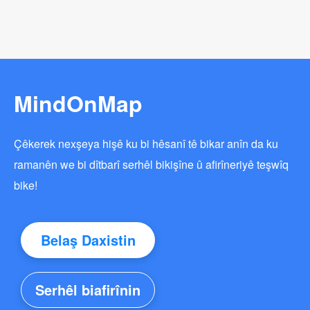
MindOnMap
Çêkerek nexşeya hişê ku bi hêsanî tê bikar anîn da ku
ramanên we bi dîtbarî serhêl bikişîne û afirîneriyê teşwîq
bike!
Belaş Daxistin
Serhêl biafirînin