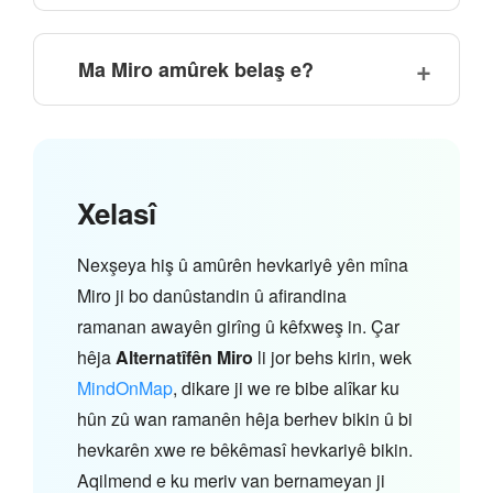
Ma Miro amûrek belaş e?
Xelasî
Nexşeya hiş û amûrên hevkariyê yên mîna
Miro ji bo danûstandin û afirandina
ramanan awayên girîng û kêfxweş in. Çar
hêja
Alternatîfên Miro
li jor behs kirin, wek
MindOnMap
, dikare ji we re bibe alîkar ku
hûn zû wan ramanên hêja berhev bikin û bi
hevkarên xwe re bêkêmasî hevkariyê bikin.
Aqilmend e ku meriv van bernameyan ji