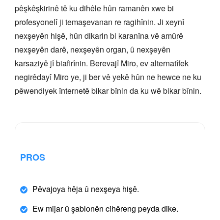
pêşkêşkirinê tê ku dihêle hûn ramanên xwe bi
profesyonelî ji temaşevanan re ragihînin. Ji xeynî
nexşeyên hişê, hûn dikarin bi karanîna vê amûrê
nexşeyên darê, nexşeyên organ, û nexşeyên
karsaziyê jî biafirînin. Berevajî Miro, ev alternatîfek
negirêdayî Miro ye, ji ber vê yekê hûn ne hewce ne ku
pêwendiyek înternetê bikar bînin da ku wê bikar bînin.
PROS
Pêvajoya hêja û nexşeya hişê.
Ew mijar û şablonên cihêreng peyda dike.