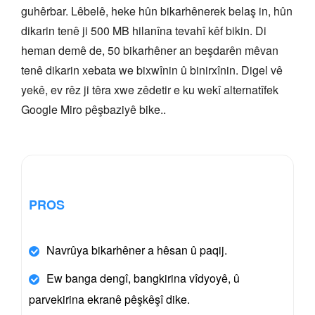
guhêrbar. Lêbelê, heke hûn bikarhênerek belaş in, hûn
dikarin tenê ji 500 MB hilanîna tevahî kêf bikin. Di
heman demê de, 50 bikarhêner an beşdarên mêvan
tenê dikarin xebata we bixwînin û binirxînin. Digel vê
yekê, ev rêz ji têra xwe zêdetir e ku wekî alternatîfek
Google Miro pêşbaziyê bike..
PROS
Navrûya bikarhêner a hêsan û paqij.
Ew banga dengî, bangkirina vîdyoyê, û
parvekirina ekranê pêşkêşî dike.