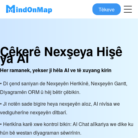
Têkeve
Çêkerê Nexşeya Hişê
ya AI
Her ramanek, yekser ji hêla AI ve tê xuyang kirin
• Di çend saniyan de Nexşeyên Herikînê, Nexşeyên Gantt,
Diyagramên ORM û hêj bêtir çêbikin.
• Ji notên sade bigire heya nexşeyên aloz, AI nivîsa we
vediguherîne nexşeyên dîtbarî.
• Herikîna karê xwe kontrol bikin: AI Chat alîkariya we dike ku
hûn bê westan dîyagraman sêwirînin.