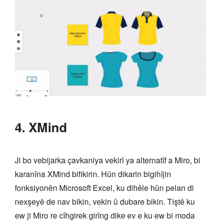
4. XMind
Ji bo vebijarka çavkaniya vekirî ya alternatîf a Miro, bi
karanîna XMind bifikirin. Hûn dikarin bigihîjin
fonksiyonên Microsoft Excel, ku dihêle hûn pelan di
nexşeyê de nav bikin, vekin û dubare bikin. Tiştê ku
ew ji Miro re cîhgirek girîng dike ev e ku ew bi moda