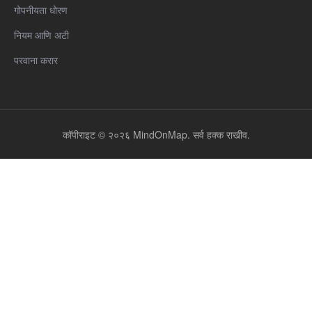
गोपनीयता धोरण
नियम आणि अटी
परवाना करार
कॉपीराइट © २०२६ MindOnMap. सर्व हक्क राखीव.