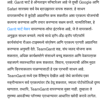
आहे. Gantt चार्ट हे ऑनलाइन सॉफ्टवेअर आहे जे तुम्ही Google आणि
Safari सारख्या सर्व वेब ब्राउझरवर वापरू शकता. हे साधन
वापरकर्त्यांना ते कुठेही अद्यतनित करू शकतील अशा प्रकल्प योजनांची
कल्पना करण्यास आणि तयार करण्यास सक्षम करते. याव्यतिरिक्त, हे
Gantt चार्ट मेकर
वापरण्यास-सोपा इंटरफेस आहे, जे ते वापरकर्ता-
अनुकूल साधन बनवते. त्याचे साधे ड्रॅग-अँड-ड्रॉप प्लॅटफॉर्म
कार्यसंघांना रीअल-टाइममध्ये संप्रेषण आणि प्रकल्प प्रगती अद्यतनित
करण्यास अनुमती देते. TeamGantt सह, संघ जलद योजना करू
शकतात, अधिक कार्यक्षमतेने संसाधने बनवू शकतात आणि वेळापत्रक
सहजपणे व्यवस्थापित करू शकतात. शिवाय, प्रकल्पाची अंतिम मुदत
आणि क्रियाकलाप पाळण्यासाठी हे एक प्रभावी साधन आहे.
TeamGantt मध्ये एक वैशिष्ट्य देखील आहे जेथे कार्यसंघ एका
स्क्रीनवरून सर्व प्रकल्पांवर टॅब ठेवू शकतात, ज्याला पोर्टफोलिओ दृश्य
म्हणतात. तथापि, TeamGantt वापरण्यास मुक्त नाही. तुम्हाला ते
तुमच्या आवडीच्या प्लॅनच्या प्राधान्यावर आधारित खरेदी करावे लागेल.