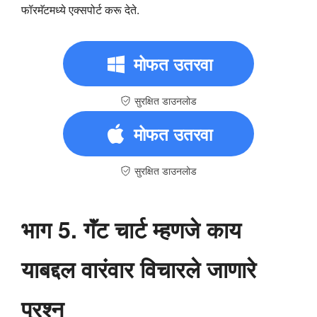
फॉरमॅटमध्ये एक्सपोर्ट करू देते.
मोफत उतरवा
सुरक्षित डाउनलोड
मोफत उतरवा
सुरक्षित डाउनलोड
भाग 5. गॅंट चार्ट म्हणजे काय
याबद्दल वारंवार विचारले जाणारे
प्रश्न