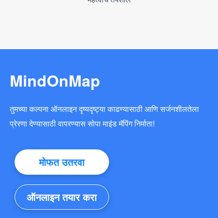
MindOnMap
तुमच्या कल्पना ऑनलाइन दृष्यदृष्ट्या काढण्यासाठी आणि सर्जनशीलतेला
प्रेरणा देण्यासाठी वापरण्यास सोपा माइंड मॅपिंग निर्माता!
मोफत उतरवा
ऑनलाइन तयार करा