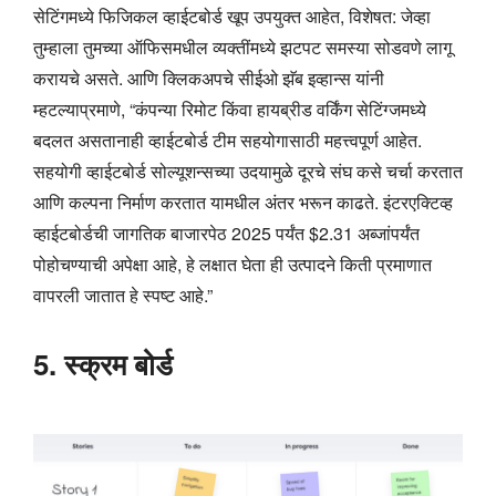
सेटिंगमध्ये फिजिकल व्हाईटबोर्ड खूप उपयुक्त आहेत, विशेषत: जेव्हा
तुम्हाला तुमच्या ऑफिसमधील व्यक्तींमध्ये झटपट समस्या सोडवणे लागू
करायचे असते. आणि क्लिकअपचे सीईओ झॅब इव्हान्स यांनी
म्हटल्याप्रमाणे, “कंपन्या रिमोट किंवा हायब्रीड वर्किंग सेटिंग्जमध्ये
बदलत असतानाही व्हाईटबोर्ड टीम सहयोगासाठी महत्त्वपूर्ण आहेत.
सहयोगी व्हाईटबोर्ड सोल्यूशन्सच्या उदयामुळे दूरचे संघ कसे चर्चा करतात
आणि कल्पना निर्माण करतात यामधील अंतर भरून काढते. इंटरएक्टिव्ह
व्हाईटबोर्डची जागतिक बाजारपेठ 2025 पर्यंत $2.31 अब्जांपर्यंत
पोहोचण्याची अपेक्षा आहे, हे लक्षात घेता ही उत्पादने किती प्रमाणात
वापरली जातात हे स्पष्ट आहे.”
5. स्क्रम बोर्ड