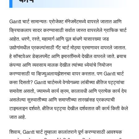
Gantt चार्ट सामान्यतः प्रोजेक्ट मॅनेजमेंटमध्ये वापरले जातात आणि
क्रियाकलाप सादर करण्यासाठी सर्वात जास्त वापरलेले ग्राफिक चार्ट
आहेत. धरणे, रस्ते, महामार्ग आणि पूल बांधणे यासारख्या जड
उद्योगांमधील प्रकल्पांसाठी गॅंट चार्ट मोठ्या प्रमाणावर वापरले जातात.
हे सॉफ्टवेअर डेव्हलपमेंट आणि इमारतींमध्ये देखील वापरले जाते. बर्‍याच
कंपन्या आणि व्यवसाय मालक देखील त्यांच्या ध्येयांचे नियोजन
करण्यासाठी या व्हिज्युअलायझेशनचा वापर करतात. पण Gantt चार्ट
कसा दिसतो? Gantt चार्टमध्ये वेगवेगळ्या लांबीच्या क्षैतिज पट्ट्यांचा
समावेश असतो, ज्यामध्ये कार्य क्रम, कालावधी आणि प्रत्येक कार्य देय
असलेल्या सुरुवातीच्या आणि समाप्तीच्या तारखांसह प्रकल्पाची
टाइमलाइन दर्शवते. क्षैतिज पट्ट्या देखील दर्शवतात की कार्य किती केले
जात आहे.
शिवाय, Gantt चार्ट तुम्हाला कालांतराने पूर्ण करण्यासाठी आवश्यक