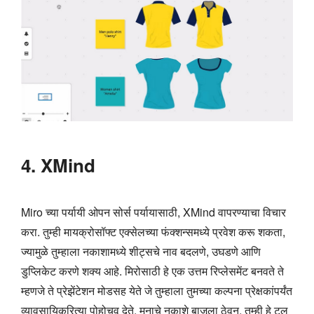
4. XMind
Miro च्या पर्यायी ओपन सोर्स पर्यायासाठी, XMind वापरण्याचा विचार
करा. तुम्ही मायक्रोसॉफ्ट एक्सेलच्या फंक्शन्समध्ये प्रवेश करू शकता,
ज्यामुळे तुम्हाला नकाशामध्ये शीट्सचे नाव बदलणे, उघडणे आणि
डुप्लिकेट करणे शक्य आहे. मिरोसाठी हे एक उत्तम रिप्लेसमेंट बनवते ते
म्हणजे ते प्रेझेंटेशन मोडसह येते जे तुम्हाला तुमच्या कल्पना प्रेक्षकांपर्यंत
व्यावसायिकरित्या पोहोचवू देते. मनाचे नकाशे बाजूला ठेवून, तुम्ही हे टूल