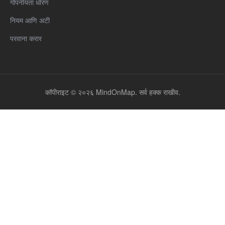
गोपनीयता धोरण
नियम आणि अटी
परवाना करार
कॉपीराइट © २०२६ MindOnMap. सर्व हक्क राखीव.