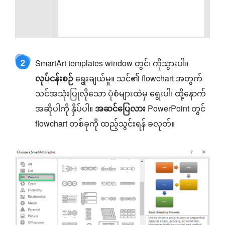
2
SmartArt templates window တွင်၊ ကိုသွားပါ။
လုပ်ငန်းစဉ်
ရွေးချယ်မှု။ သင်၏ flowchart အတွက်
သင်အသုံးပြုလိုသော ပုံစံများထဲမှ ရွေးပါ၊ ထို့နောက်
အဆိုပါကို နှိပ်ပါ။
အဆင်ပြေလား
PowerPoint တွင်
flowchart တစ်ခုကို ထည့်သွင်းရန် ခလုတ်။