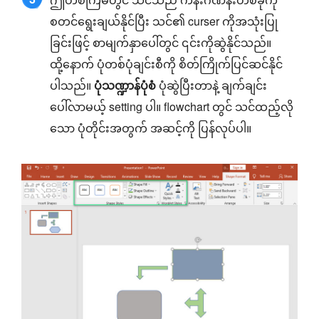
စတင်ရွေးချယ်နိုင်ပြီး သင်၏ curser ကိုအသုံးပြု
ခြင်းဖြင့် စာမျက်နှာပေါ်တွင် ၎င်းကိုဆွဲနိုင်သည်။
ထို့နောက် ပုံတစ်ပုံချင်းစီကို စိတ်ကြိုက်ပြင်ဆင်နိုင်
ပါသည်။
ပုံသဏ္ဍာန်ပုံစံ
ပုံဆွဲပြီးတာနဲ့ ချက်ချင်း
ပေါ်လာမယ့် setting ပါ။ flowchart တွင် သင်ထည့်လို
သော ပုံတိုင်းအတွက် အဆင့်ကို ပြန်လုပ်ပါ။