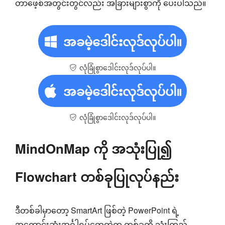
တာဖေ့စ်အတွင်းတွင်လည်း အခြားများစွာကို ပေးပါသည်။
အခမဲ့ဒေါင်းလုဒ်လုပ်ပါ။
လုံခြုံစွာဒေါင်းလုဒ်လုပ်ပါ။
အခမဲ့ဒေါင်းလုဒ်လုပ်ပါ။
လုံခြုံစွာဒေါင်းလုဒ်လုပ်ပါ။
MindOnMap ကို အသုံးပြု၍
Flowchart တစ်ခုပြုလုပ်နည်း
ဒီတစ်ခါမှာတော့ SmartArt ဖြစ်တဲ့ PowerPoint ရဲ့
အကောင်းဆုံးအင်္ဂါရပ်တွေထဲက တစ်ခုကို သုံးကြည့်