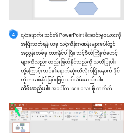
4
၎င်းနောက်၊ သင်၏ PowerPoint စီးဆင်းမှုဇယားကို
အပြီးသတ်ရန် ယခု သင့်ကိန်းဂဏန်းများပေါ်တွင်
အညွှန်းတစ်ခု ထားနိုင်ပါပြီ။ သင့်စိတ်ကြိုက်ဖောင့်
များကိုလည်း တည်းဖြတ်နိုင်သည်ကို သတိပြုပါ။
ထို့ကြောင့်၊ သင်၏နောက်ဆုံးထိလိုက်ပြီးနောက် ဖိုင်
ကို ကလစ်နှိပ်ခြင်းဖြင့် သင်သိမ်းဆည်းပါ။
သိမ်းဆည်းပါ။
အပေါ်က icon လေး
ဖို
တက်ဘ်