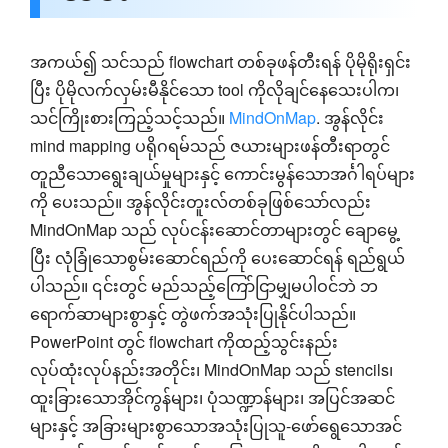
အကယ်၍ သင်သည် flowchart တစ်ခုဖန်တီးရန် ပိုမိုရိုးရှင်း
ပြီး ပိုမိုလက်လှမ်းမီနိုင်သော tool ကိုလိုချင်နေသေးပါက၊
သင်ကြိုးစားကြည့်သင့်သည်။
MindOnMap
. အွန်လိုင်း
mind mapping ပရိုဂရမ်သည် ဇယားများဖန်တီးရာတွင်
တူညီသောရွေးချယ်မှုများနှင့် ကောင်းမွန်သောအင်္ဂါရပ်များ
ကို ပေးသည်။ အွန်လိုင်းတူးလ်တစ်ခုဖြစ်သော်လည်း
MindOnMap သည် လုပ်ငန်းဆောင်တာများတွင် ချောမွေ့
ပြီး လုံခြုံသောစွမ်းဆောင်ရည်ကို ပေးဆောင်ရန် ရည်ရွယ်
ပါသည်။ ၎င်းတွင် မည်သည့်ကြော်ငြာမျှမပါဝင်ဘဲ ဘ
ရောက်ဆာများစွာနှင့် တွဲဖက်အသုံးပြုနိုင်ပါသည်။
PowerPoint တွင် flowchart ကိုထည့်သွင်းနည်း
လုပ်ထုံးလုပ်နည်းအတိုင်း၊ MindOnMap သည် stencils၊
ထူးခြားသောအိုင်ကွန်များ၊ ပုံသဏ္ဍာန်များ၊ အပြင်အဆင်
များနှင့် အခြားများစွာသောအသုံးပြုသူ-ဖော်ရွေသောအင်