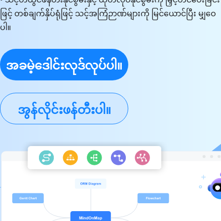
ဖြင့် တစ်ချက်နှိပ်ရုံဖြင့် သင့်အကြံဉာဏ်များကို မြင်ယောင်ပြီး မျှဝေ
ပါ။
အခမဲ့ဒေါင်းလုဒ်လုပ်ပါ။
အွန်လိုင်းဖန်တီးပါ။