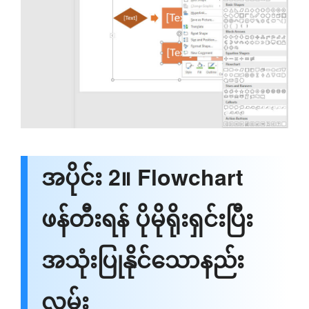
အပိုင်း 2။ Flowchart
ဖန်တီးရန် ပိုမိုရိုးရှင်းပြီး
အသုံးပြုနိုင်သောနည်း
လမ်း