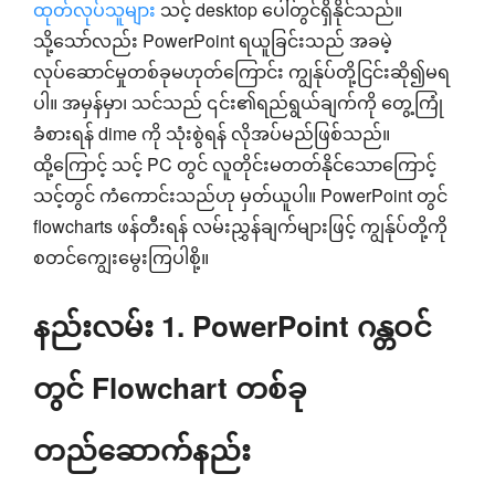
ထုတ်လုပ်သူများ
သင့် desktop ပေါ်တွင်ရှိနိုင်သည်။
သို့သော်လည်း PowerPoint ရယူခြင်းသည် အခမဲ့
လုပ်ဆောင်မှုတစ်ခုမဟုတ်ကြောင်း ကျွန်ုပ်တို့ငြင်းဆို၍မရ
ပါ။ အမှန်မှာ၊ သင်သည် ၎င်း၏ရည်ရွယ်ချက်ကို တွေ့ကြုံ
ခံစားရန် dime ကို သုံးစွဲရန် လိုအပ်မည်ဖြစ်သည်။
ထို့ကြောင့် သင့် PC တွင် လူတိုင်းမတတ်နိုင်သောကြောင့်
သင့်တွင် ကံကောင်းသည်ဟု မှတ်ယူပါ။ PowerPoint တွင်
flowcharts ဖန်တီးရန် လမ်းညွှန်ချက်များဖြင့် ကျွန်ုပ်တို့ကို
စတင်ကျွေးမွေးကြပါစို့။
နည်းလမ်း 1. PowerPoint ဂန္တဝင်
တွင် Flowchart တစ်ခု
တည်ဆောက်နည်း