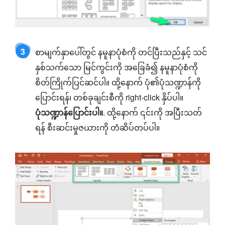
3
စာမျက်နှာပေါ်တွင် နမူနာပုံစံကို တင်ပြီးသည်နှင့် သင်
နှစ်သက်သော မြင်ကွင်းကို အခြေခံ၍ နမူနာပုံစံကို
စိတ်ကြိုက်ပြင်ဆင်ပါ။ ထို့နောက် ပုံ၏ပုံသဏ္ဍာန်ကို
ပြောင်းရန်၊ တစ်ခုချင်းစီကို right-click နှိပ်ပါ။
ပုံသဏ္ဍာန်ပြောင်းပါ။
. ထို့နောက် ၎င်းကို အပြီးသတ်
ရန် စီးဆင်းမှုဇယားကို တံဆိပ်တပ်ပါ။