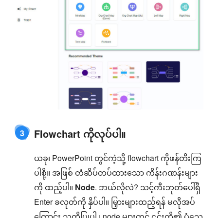
Flowchart ကိုလုပ်ပါ။
3
ယခု၊ PowerPoint တွင်ကဲ့သို့ flowchart ကိုဖန်တီးကြ
ပါစို့။ အဖြစ် တံဆိပ်တပ်ထားသော ကိန်းဂဏန်းများ
ကို ထည့်ပါ။
Node
. ဘယ်လိုလဲ? သင့်ကီးဘုတ်ပေါ်ရှိ
Enter ခလုတ်ကို နှိပ်ပါ။ မြှားများထည့်ရန် မလိုအပ်
ကြောင်း သတိပြုပါ ၊ node များတွင် ၎င်းတို့၏ ပုံသေ