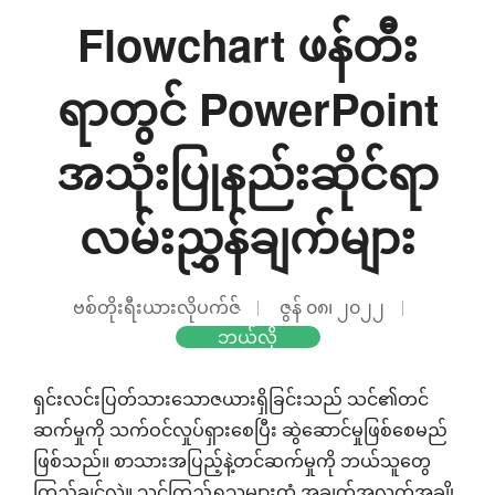
Flowchart ဖန်တီး
ရာတွင် PowerPoint
အသုံးပြုနည်းဆိုင်ရာ
လမ်းညွှန်ချက်များ
ဗစ်တိုးရီးယားလိုပက်ဇ်
ဇွန် ၀၈၊ ၂၀၂၂
ဘယ်လို
ရှင်းလင်းပြတ်သားသောဇယားရှိခြင်းသည် သင်၏တင်
ဆက်မှုကို သက်ဝင်လှုပ်ရှားစေပြီး ဆွဲဆောင်မှုဖြစ်စေမည်
ဖြစ်သည်။ စာသားအပြည့်နဲ့တင်ဆက်မှုကို ဘယ်သူတွေ
ကြည့်ချင်လဲ။ သင့်ကြည့်ရှုသူများထံ အချက်အလက်အချို့