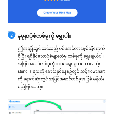
နမူနာပုံစံတစ်ခုကို ရွေးပါ။
2
ဤအချိန်တွင် သင်သည် ပင်မအင်တာဖေ့စ်သို့ရောက်
ရှိပြီး ရရှိနိုင်သောပုံစံများထဲမှ တစ်ခုကို ရွေးချယ်ပါ။
အပြင်အဆင်တစ်ခုကို သင်မရွေးချယ်သော်လည်း၊
stencils များကို မောင်းနှင်နေစဉ်တွင် သင့် flowchart
ကို နောက်ဆုံးတွင် အပြင်အဆင်တစ်ခုအဖြစ် ဖန်တီး
မည်ဖြစ်သည်။