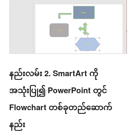
နည်းလမ်း 2. SmartArt ကို
အသုံးပြု၍ PowerPoint တွင်
Flowchart တစ်ခုတည်ဆောက်
နည်း