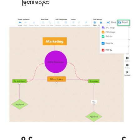
ခြင်း။
ခလုတ်