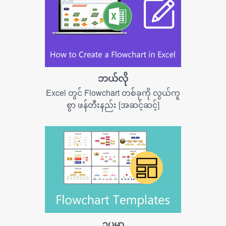
ဘယ်လို
Excel တွင် Flowchart တစ်ခုကို လွယ်ကူ
စွာ ဖန်တီးနည်း [အဆင့်ဆင့်]
ဥပမာ