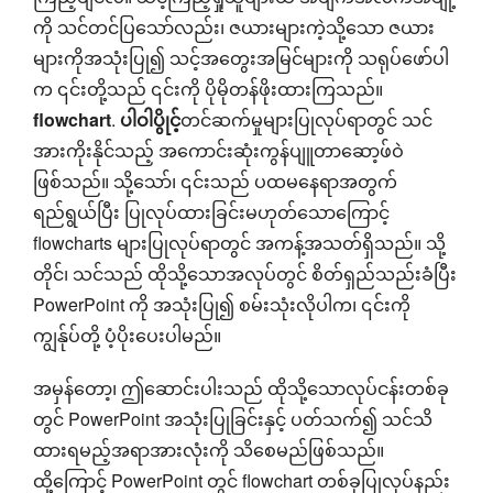
ကို သင်တင်ပြသော်လည်း၊ ဇယားများကဲ့သို့သော ဇယား
များကိုအသုံးပြု၍ သင့်အတွေးအမြင်များကို သရုပ်ဖော်ပါ
က ၎င်းတို့သည် ၎င်းကို ပိုမိုတန်ဖိုးထားကြသည်။
flowchart
.
ပါဝါပွိုင့်
တင်ဆက်မှုများပြုလုပ်ရာတွင် သင်
အားကိုးနိုင်သည့် အကောင်းဆုံးကွန်ပျူတာဆော့ဖ်ဝဲ
ဖြစ်သည်။ သို့သော်၊ ၎င်းသည် ပထမနေရာအတွက်
ရည်ရွယ်ပြီး ပြုလုပ်ထားခြင်းမဟုတ်သောကြောင့်
flowcharts များပြုလုပ်ရာတွင် အကန့်အသတ်ရှိသည်။ သို့
တိုင်၊ သင်သည် ထိုသို့သောအလုပ်တွင် စိတ်ရှည်သည်းခံပြီး
PowerPoint ကို အသုံးပြု၍ စမ်းသုံးလိုပါက၊ ၎င်းကို
ကျွန်ုပ်တို့ ပံ့ပိုးပေးပါမည်။
အမှန်တော့၊ ဤဆောင်းပါးသည် ထိုသို့သောလုပ်ငန်းတစ်ခု
တွင် PowerPoint အသုံးပြုခြင်းနှင့် ပတ်သက်၍ သင်သိ
ထားရမည့်အရာအားလုံးကို သိစေမည်ဖြစ်သည်။
ထို့ကြောင့် PowerPoint တွင် flowchart တစ်ခုပြုလုပ်နည်း