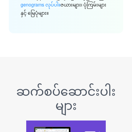
genograms လုပ်ပါ။
ဇယားများ၊ ပုံကြမ်းများ
နှင့် မြေပုံများ။
ဆက်စပ်ဆောင်းပါး
များ