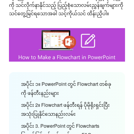
ကို သင်လိုက်နာနိုင်သည့် ပြည့်စုံသောလမ်းညွှန်ချက်များကို
သင်တွေ့မြင်ရသောအခါ သင့်ကိုယ်သင် ထိန်းညှိပါ။
အပိုင်း ၁။ PowerPoint တွင် Flowchart တစ်ခု
ကို ဖန်တီးနည်းများ
အပိုင်း 2။ Flowchart ဖန်တီးရန် ပိုမိုရိုးရှင်းပြီး
အသုံးပြုနိုင်သောနည်းလမ်း
အပိုင်း 3. PowerPoint တွင် Flowcharts