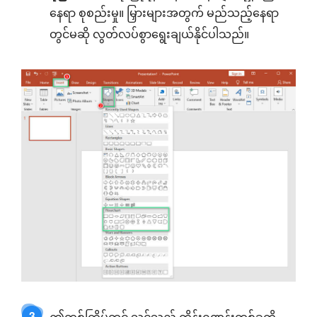
နေရာ စုစည်းမှု။ မြှားများအတွက် မည်သည့်နေရာ
တွင်မဆို လွတ်လပ်စွာရွေးချယ်နိုင်ပါသည်။
3
ဤတစ်ကြိမ်တွင် သင်သည် ကိန်းဂဏန်းတစ်ခုကို