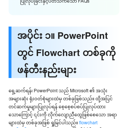
ပြုလုပ်ခြင်းနှင့်ပတ်သက်သော FAQs
အပိုင်း ၁။ PowerPoint
တွင် Flowchart တစ်ခုကို
ဖန်တီးနည်းများ
ရှေ့ဆက်ရန်၊ PowerPoint သည် Microsoft ၏ အသုံး
အများဆုံး ရုံးဝတ်စုံများထဲမှ တစ်ခုဖြစ်သည်။ ထို့အပြင်
တင်ဆက်မှုများပြုလုပ်ရန် စေ့စေ့စပ်စပ်ပြုလုပ်ထား
သောကြောင့် ၎င်းကို လိုက်လျောညီထွေဖြစ်စေသော အရာ
များထဲမှ တစ်ခုအဖြစ် ရှုမြင်ပါသည်။
flowchart