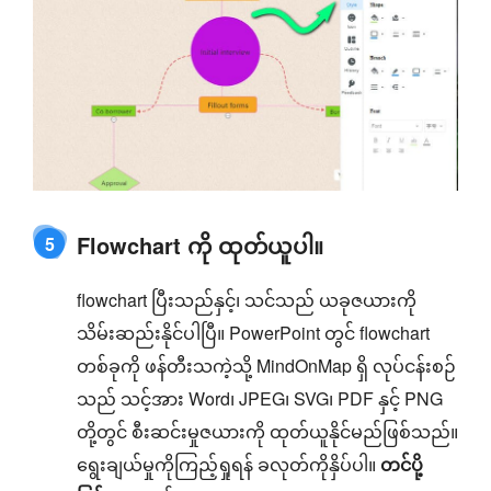
Flowchart ကို ထုတ်ယူပါ။
5
flowchart ပြီးသည်နှင့်၊ သင်သည် ယခုဇယားကို
သိမ်းဆည်းနိုင်ပါပြီ။ PowerPoint တွင် flowchart
တစ်ခုကို ဖန်တီးသကဲ့သို့ MindOnMap ရှိ လုပ်ငန်းစဉ်
သည် သင့်အား Word၊ JPEG၊ SVG၊ PDF နှင့် PNG
တို့တွင် စီးဆင်းမှုဇယားကို ထုတ်ယူနိုင်မည်ဖြစ်သည်။
ရွေးချယ်မှုကိုကြည့်ရှုရန် ခလုတ်ကိုနှိပ်ပါ။
တင်ပို့