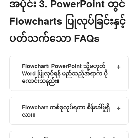
အပိုင်း 3. PowerPoint တွင်
Flowcharts ပြုလုပ်ခြင်းနှင့်
ပတ်သက်သော FAQs
Flowchart၊ PowerPoint သို့မဟုတ်
Word ပြုလုပ်ရန် မည်သည့်အရာက ပို
ကောင်းသနည်း။
Flowchart တစ်ခုလုပ်ရတာ စိန်ခေါ်မှုရှိ
လား။