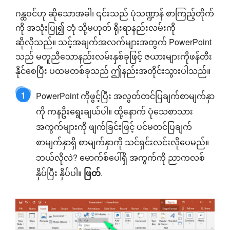
ဂန္ထဝင်ဟု ဆိုသောအခါ၊ ၎င်းသည် ပုံသဏ္ဍာန် စာကြည့်တိုက်
ကို အသုံးပြု၍ ဘုံ သို့မဟုတ် ရိုးရာနည်းလမ်းကို
ဆိုလိုသည်။ သင့်အချက်အလက်များအတွက် PowerPoint
သည် မတူညီသောနည်းလမ်းနှစ်ခုဖြင့် ဇယားများကိုဖန်တီး
နိုင်စေပြီး ပထမတစ်ခုသည် ဤနည်းအတိုင်းသွားပါသည်။
1
PowerPoint ကိုဖွင့်ပြီး အလွတ်တင်ပြချက်စာမျက်နှာ
ကို ကနဦးရွေးချယ်ပါ။ ထို့နောက် ပုံသေစာသား
အကွက်များကို ဖျက်ခြင်းဖြင့် ပင်မတင်ပြချက်
စာမျက်နှာရှိ စာမျက်နှာကို သင်ရှင်းလင်းလိုပေမည်။
ဘယ်လိုလဲ? မောက်စ်ပေါ်ရှိ အကွက်ကို ညာကလစ်
နှိပ်ပြီး နှိပ်ပါ။
ဖြတ်
.