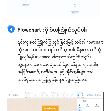
Flowchart ကို စိတ်ကြိုက်လုပ်ပါ။
4
၎င်းကို စိတ်ကြိုက်ပြုလုပ်ခြင်းဖြင့် သင်၏ flowchart
ကို အသက်ဝင်စေသည်။ ကိုသွားပါ။
မီနူးဘား
ထိုသို့
ပြုလုပ်ရန် interface ၏ညာဘက်တွင်ရှိသည်။
ထို့နောက် ဆက်တင်များပေါ်တွင် ထိန်းကျောင်းပါ။
အပြင်အဆင်
,
စတိုင်များ
, နှင့်
အိုင်ကွန်များ
သင်
အလိုရှိသောအကြည့်သို့ရောက်ရှိသည်အထိ။