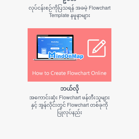
လုပ်ငန်းစဉ်ကိုပြသရန် အခမဲ့ Flowchart
Template နမူနာများ
ဘယ်လို
အကောင်းဆုံး Flowchart ဖန်တီးသူများ
နှင့် အွန်လိုင်းတွင် Flowchart တစ်ခုကို
ပြုလုပ်နည်း