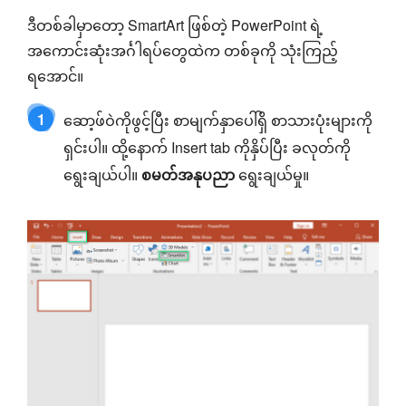
ဒီတစ်ခါမှာတော့ SmartArt ဖြစ်တဲ့ PowerPoint ရဲ့
အကောင်းဆုံးအင်္ဂါရပ်တွေထဲက တစ်ခုကို သုံးကြည့်
ရအောင်။
1
ဆော့ဖ်ဝဲကိုဖွင့်ပြီး စာမျက်နှာပေါ်ရှိ စာသားပုံးများကို
ရှင်းပါ။ ထို့နောက် Insert tab ကိုနှိပ်ပြီး ခလုတ်ကို
ရွေးချယ်ပါ။
စမတ်အနုပညာ
ရွေးချယ်မှု။