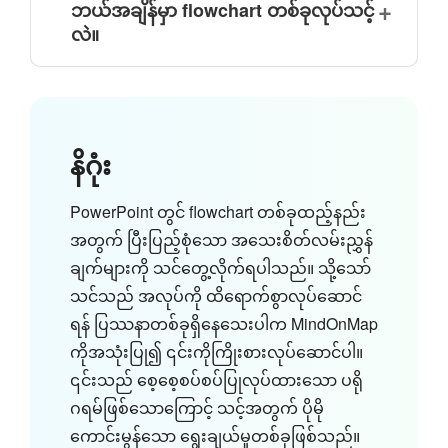
ဘယ်အချိန်မှာ flowchart တစ်ခုလုပ်သင့်
လဲ။
နိဂုံး
PowerPoint တွင် flowchart တစ်ခုထည့်နည်း
အတွက် ပြီးပြည့်စုံသော အသေးစိတ်လမ်းညွှန်
ချက်များကို သင်တွေ့လိုက်ရပါသည်။ သို့သော်
သင်သည် အလုပ်ကို ထိရောက်စွာလုပ်ဆောင်
ရန် ပြဿနာတစ်ခုရှိနေသေးပါက MindOnMap
ကိုအသုံးပြု၍ ၎င်းကိုကြိုးစားလုပ်ဆောင်ပါ။
၎င်းသည် စေ့စေ့စပ်စပ်ပြုလုပ်ထားသော ပရို
ဂရမ်ဖြစ်သောကြောင့် သင့်အတွက် ပိုမို
ကောင်းမွန်သော ရွေးချယ်မှုတစ်ခုဖြစ်သည်။