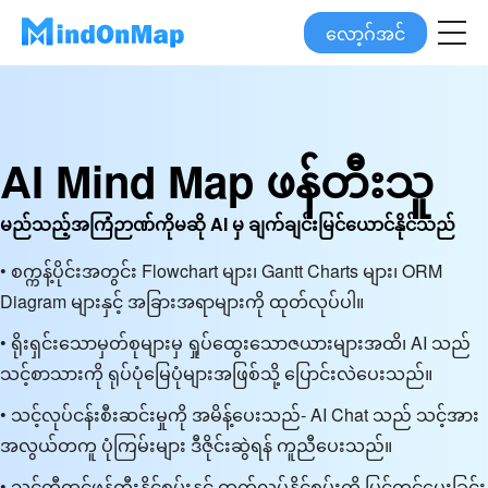
လော့ဂ်အင်
AI Mind Map ဖန်တီးသူ
မည်သည့်အကြံဉာဏ်ကိုမဆို AI မှ ချက်ချင်းမြင်ယောင်နိုင်သည်
• စက္ကန့်ပိုင်းအတွင်း Flowchart များ၊ Gantt Charts များ၊ ORM
Diagram များနှင့် အခြားအရာများကို ထုတ်လုပ်ပါ။
• ရိုးရှင်းသောမှတ်စုများမှ ရှုပ်ထွေးသောဇယားများအထိ၊ AI သည်
သင့်စာသားကို ရုပ်ပုံမြေပုံများအဖြစ်သို့ ပြောင်းလဲပေးသည်။
• သင့်လုပ်ငန်းစီးဆင်းမှုကို အမိန့်ပေးသည်- AI Chat သည် သင့်အား
အလွယ်တကူ ပုံကြမ်းများ ဒီဇိုင်းဆွဲရန် ကူညီပေးသည်။
• သင့်တီထွင်ဖန်တီးနိုင်စွမ်းနှင့် ထုတ်လုပ်နိုင်စွမ်းကို မြှင့်တင်ပေးခြင်း