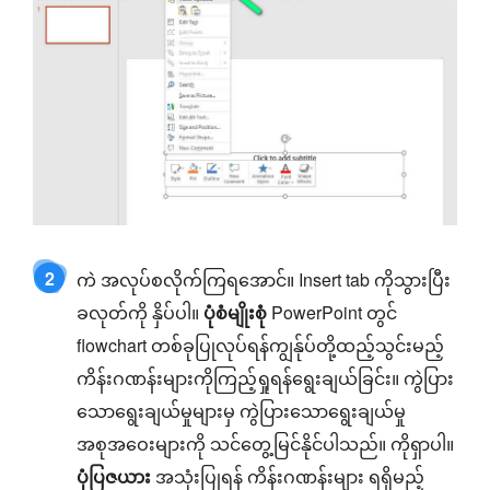
2
ကဲ အလုပ်စလိုက်ကြရအောင်။ Insert tab ကိုသွားပြီး
ခလုတ်ကို နှိပ်ပါ။
ပုံစံမျိုးစုံ
PowerPoint တွင်
flowchart တစ်ခုပြုလုပ်ရန်ကျွန်ုပ်တို့ထည့်သွင်းမည့်
ကိန်းဂဏန်းများကိုကြည့်ရှုရန်ရွေးချယ်ခြင်း။ ကွဲပြား
သောရွေးချယ်မှုများမှ ကွဲပြားသောရွေးချယ်မှု
အစုအဝေးများကို သင်တွေ့မြင်နိုင်ပါသည်။ ကိုရှာပါ။
ပုံပြဇယား
အသုံးပြုရန် ကိန်းဂဏန်းများ ရရှိမည့်