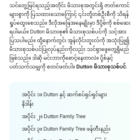
သင်တွေ့မြင်ရသည့်အတိုင်း မိသားစုအတွင်းရှိ ဇာတ်ကောင်
များစွာကို ပြသထားသောကြောင့် ၎င်းတို့တစ်ဦးစီကို သိရန်
ရှုပ်ထွေးစေသည်။ ဒီလိုအခြေအနေမျိုးမှာ ဒီပို့စ်ကို စစ်ဆေး
ရပါမယ်။ Dutton မိသားစု၏ မိသားစုသစ်ပင်ကို သင့်အား
ပြသပါမည်။ ထို့နောက်တွင်၊ အွန်လိုင်းတူးလ်ကို အသုံးပြု၍
မိသားစုသစ်ပင်ပြုလုပ်နည်းကိုလည်း သင်ရှာဖွေတွေ့ရှိမည်
ဖြစ်သည်။ ဒါဆို မင်းဘာကိုစောင့်နေတာလဲ။ ပို့စ်နှင့်
ပတ်သက်သမျှကို စတင်ဖတ်ပါ။
Dutton မိသားစုသစ်ပင်
.
အပိုင်း ၁။ Dutton နှင့် ဆက်စပ်ရုပ်ရှင်များ
နိဒါန်း
အပိုင်း ၂။ Dutton Family Tree
အပိုင်း ၃။ Dutton Family Tree ဖန်တီးနည်း