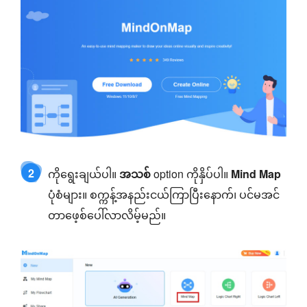
2
ကိုရွေးချယ်ပါ။
အသစ်
option ကိုနှိပ်ပါ။
Mind Map
ပုံစံများ။ စက္ကန့်အနည်းငယ်ကြာပြီးနောက်၊ ပင်မအင်
တာဖေ့စ်ပေါ်လာလိမ့်မည်။