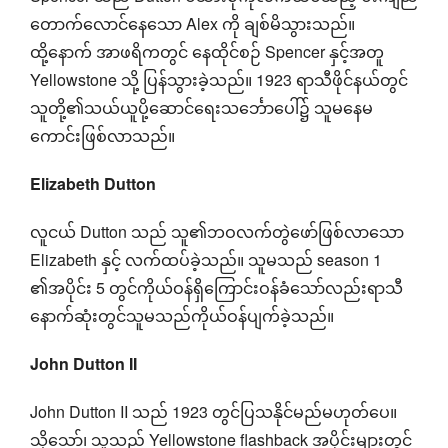
တောက်လောင်နေသော Alex ကို ချစ်မိသွားသည်။
ထို့နောက် အာဖရိကတွင် နေထိုင်စဉ် Spencer နှင့်အတူ
Yellowstone သို့ ပြန်သွားခဲ့သည်။ 1923 ရာသီဖိုင်နယ်တွင်
သူတို့၏သယ်ယူပို့ဆောင်ရေးသင်္ဘောပေါ်၌ သူမနေမ
ကောင်းဖြစ်လာသည်။
Elizabeth Dutton
လူငယ် Dutton သည် သူ၏ဘဝလက်တွဲဖော်ဖြစ်လာသော
Elizabeth နှင့် လက်ထပ်ခဲ့သည်။ သူမသည် season 1
၏အပိုင်း 5 တွင်ကိုယ်ဝန်ရှိကြောင်းဝန်ခံသော်လည်းရာသီ
နောက်ဆုံးတွင်သူမသည်ကိုယ်ဝန်ပျက်ခဲ့သည်။
John Dutton II
John Dutton II သည် 1923 တွင်ပြသနိုင်မည်မဟုတ်ပေ။
သို့သော်၊ သူသည် Yellowstone flashback အပိုင်းများတွင်