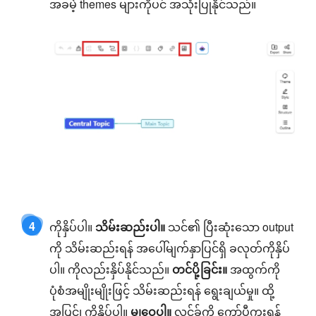
အခမဲ့ themes များကိုပင် အသုံးပြုနိုင်သည်။
4
ကိုနှိပ်ပါ။
သိမ်းဆည်းပါ။
သင်၏ ပြီးဆုံးသော output
ကို သိမ်းဆည်းရန် အပေါ်မျက်နှာပြင်ရှိ ခလုတ်ကိုနှိပ်
ပါ။ ကိုလည်းနှိပ်နိုင်သည်။
တင်ပို့ခြင်း။
အထွက်ကို
ပုံစံအမျိုးမျိုးဖြင့် သိမ်းဆည်းရန် ရွေးချယ်မှု။ ထို့
အပြင်၊ ကိုနှိပ်ပါ။
မျှဝေပါ။
လင့်ခ်ကို ကော်ပီကူးရန်