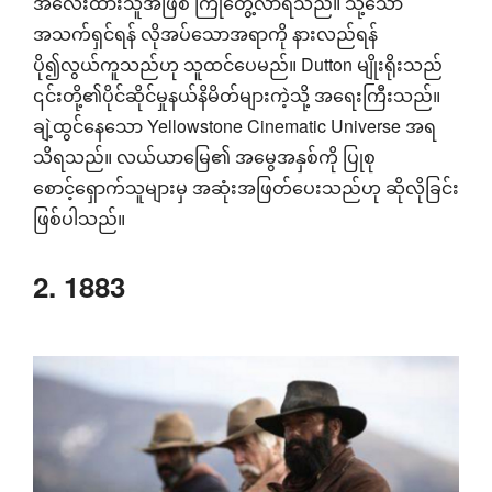
အလေးထားသူအဖြစ် ကြုံတွေ့လာရသည်။ သို့သော်
အသက်ရှင်ရန် လိုအပ်သောအရာကို နားလည်ရန်
ပို၍လွယ်ကူသည်ဟု သူထင်ပေမည်။ Dutton မျိုးရိုးသည်
၎င်းတို့၏ပိုင်ဆိုင်မှုနယ်နိမိတ်များကဲ့သို့ အရေးကြီးသည်။
ချဲ့ထွင်နေသော Yellowstone Cinematic Universe အရ
သိရသည်။ လယ်ယာမြေ၏ အမွေအနှစ်ကို ပြုစု
စောင့်ရှောက်သူများမှ အဆုံးအဖြတ်ပေးသည်ဟု ဆိုလိုခြင်း
ဖြစ်ပါသည်။
2. 1883