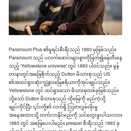
Paramount Plus ၏မူရင်းစီးရီးသည် 1883 မှဖြစ်သည်။
Paramount သည် ပလက်ဖောင်းများစွာကိုဖြတ်၍ဖန်တီးနေ
သည့် 'Yellowstone universe' တွင် 1883 ပါဝင်သည်။ မွန်
တာနာတွင်အခြေစိုက်သည့် Dutton မိသားစုသည် US
၏အထင်ရှားဆုံးကျွဲနွားမြေဧရိယာကိုအုပ်ချုပ်သည်။
Yellowstone တွင် ထင်ရှားသော မိသားစုတစ်ခုဖြစ်သည်။
သို့သော် Dutton မိသားစုသည် ထိုမြေကို မည်ကဲ့သို့
ချုပ်ကိုင်ပြီး ၎င်းတို့၏ လက်ရှိ သြဇာလွှမ်းမိုးမှု
အနေအထားသို့ တက်လာနိုင်မည်ကို သင်တွေးဖူးပါသလား။
1883 တွင် အဖြေပေးပါမည်။ prequel စီးရီးသည် 1883 ခု