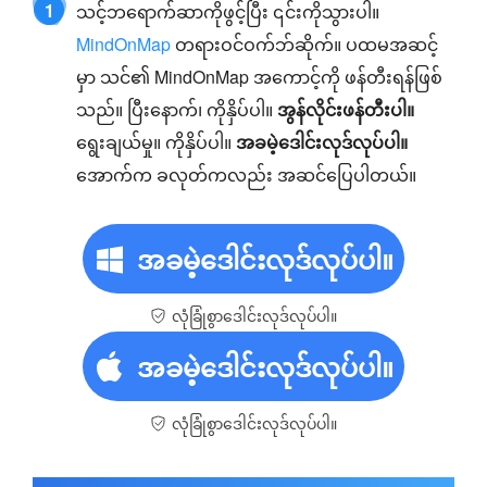
1
သင့်ဘရောက်ဆာကိုဖွင့်ပြီး ၎င်းကိုသွားပါ။
MindOnMap
တရားဝင်ဝက်ဘ်ဆိုက်။ ပထမအဆင့်
မှာ သင်၏ MindOnMap အကောင့်ကို ဖန်တီးရန်ဖြစ်
သည်။ ပြီးနောက်၊ ကိုနှိပ်ပါ။
အွန်လိုင်းဖန်တီးပါ။
ရွေးချယ်မှု။ ကိုနှိပ်ပါ။
အခမဲ့ဒေါင်းလုဒ်လုပ်ပါ။
အောက်က ခလုတ်ကလည်း အဆင်ပြေပါတယ်။
အခမဲ့ဒေါင်းလုဒ်လုပ်ပါ။
လုံခြုံစွာဒေါင်းလုဒ်လုပ်ပါ။
အခမဲ့ဒေါင်းလုဒ်လုပ်ပါ။
လုံခြုံစွာဒေါင်းလုဒ်လုပ်ပါ။