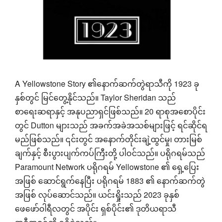
A Yellowstone Story ၏နောက်ဆက်တွဲရာသီကို 1923 ခု
နှစ်တွင် မြင်တွေ့နိုင်သည်။ Taylor Sheridan သည်
စာရေးဆရာနှင့် အနုပညာရှင်ဖြစ်သည်။ 20 ရာစုအစောပိုင်း
တွင် Dutton များသည် အခက်အခဲအသစ်များဖြင့် ရင်ဆိုင်ရ
မည်ဖြစ်သည်။ ၎င်းတွင် အနောက်တိုင်းချဲ့ထွင်မှု၊ တားမြစ်
ချက်နှင့် စီးပွားပျက်ကပ်ကြီးတို့ ပါဝင်သည်။ ပရိုဂရမ်သည်
Paramount Network ပရိုဂရမ် Yellowstone ၏ ရှေ့ပြေး
အဖြစ် ဆောင်ရွက်နေပြီး ပရိုဂရမ် 1883 ၏ နောက်ဆက်တွဲ
အဖြစ် လုပ်ဆောင်သည်။ ယင်းရှိုးသည် 2023 ခုနှစ်
ဖေဖော်ဝါရီလတွင် အပိုင်း ရှစ်ပိုင်း၏ ဒုတိယရာသီ