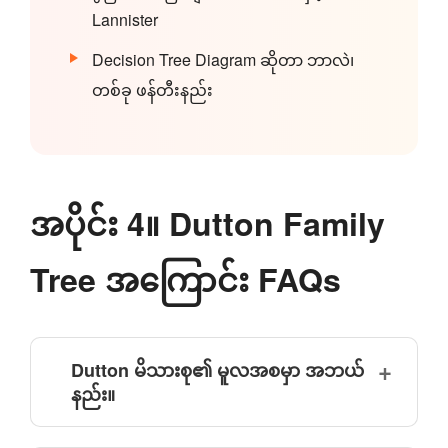
Lannister
Decision Tree Diagram ဆိုတာ ဘာလဲ၊
တစ်ခု ဖန်တီးနည်း
အပိုင်း 4။ Dutton Family
Tree အကြောင်း FAQs
Dutton မိသားစု၏ မူလအစမှာ အဘယ်
နည်း။