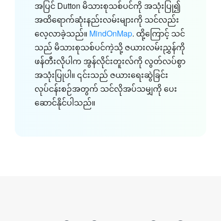
အပြင် Dutton မိသားစုသစ်ပင်ကို အသုံးပြု၍
အထိရောက်ဆုံးနည်းလမ်းများကို သင်လည်း
လေ့လာခဲ့သည်။
MindOnMap
. ထို့ကြောင့် သင်
သည် မိသားစုသစ်ပင်ကဲ့သို့ ဇယားလမ်းညွှန်ကို
ဖန်တီးလိုပါက အွန်လိုင်းတူးလ်ကို လွတ်လပ်စွာ
အသုံးပြုပါ။ ၎င်းသည် ဇယားရေးဆွဲခြင်း
လုပ်ငန်းစဉ်အတွက် သင်လိုအပ်သမျှကို ပေး
ဆောင်နိုင်ပါသည်။