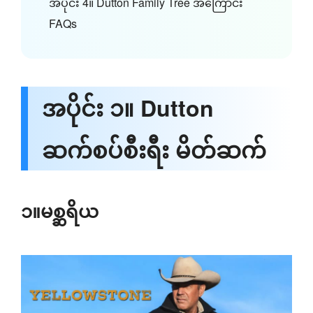
အပိုင်း 4။ Dutton Family Tree အကြောင်း
FAQs
အပိုင်း ၁။ Dutton
ဆက်စပ်စီးရီး မိတ်ဆက်
၁။မစ္ဆရိယ