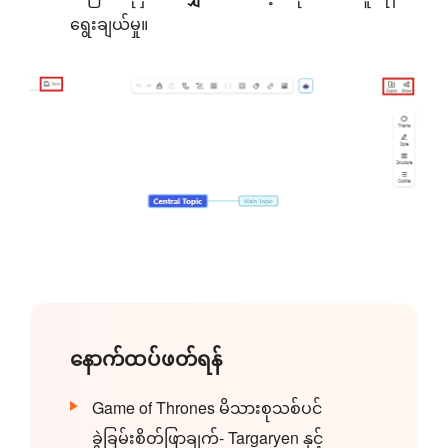
ရွေးချယ်မှု။
နောက်ထပ်ဖတ်ရန်
Game of Thrones မိသားစုသစ်ပင်
ခွဲခြမ်းစိတ်ဖြာချက်- Targaryen နှင့်