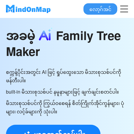
လော့ဂ်အင်
အခမဲ့
Family Tree
Maker
စက္ကန့်ပိုင်းအတွင်း AI ဖြင့် ရှုပ်ထွေးသော မိသားစုသစ်ပင်ကို
ဖန်တီးပါ။
built-in မိသားစုသစ်ပင် နမူနာများဖြင့် ချက်ချင်းစတင်ပါ။
မိသားစုသစ်ပင်ကို ကြွယ်ဝစေရန် စိတ်ကြိုက်အိုင်ကွန်များ၊ ပုံ
များ၊ လင့်ခ်များကို သုံးပါ။