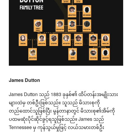
James Dutton
James Dutton သည် 1883 ခုနှစ်၏ ထိပ်တန်းအမျိုးသား
များထဲမှ တစ်ဦးဖြစ်သည်။ သူသည် မိသားစုကို
တည်ထောင်သူဖြစ်ပြီး မွန်တာနာတွင် မိသားစု၏အိမ်ကို
ပထမဆုံးပိုင်ဆိုင်ခွင့်ရသူဖြစ်သည်။ James သည်
Tennessee မှ ကုန်သွယ်မှုဖြင့် လယ်သမားတစ်ဦး