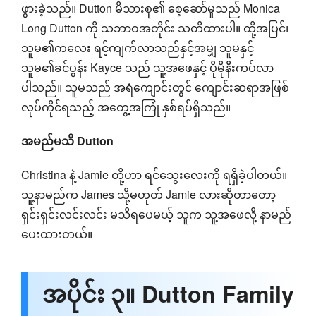
ဖွားခဲ့သည်။ Dutton မိသားစု၏ စေ့ဆော်မှုသည် Monica
Long Dutton ကို သဘာဝအတိုင်း သတိထားပါ။ ထို့အပြင်၊
သူမ၏ကလေး ရင့်ကျက်လာသည်နှင့်အမျှ သူမနှင့်
သူမ၏ခင်ပွန်း Kayce သည် သူ့အဖေနှင့် ပိုမိုနီးကပ်လာ
ပါသည်။ သူမသည် အရံကျောင်းတွင် ကျောင်းဆရာအဖြစ်
လုပ်ကိုင်ရသည့် အတွေ့အကြုံ နှစ်ရပ်ရှိသည်။
အမည်မသိ Dutton
Christina နဲ့ Jamie တို့ဟာ ရင်သွေးလေးကို ရရှိခဲ့ပါတယ်။
သူ့နာမည်က James သို့မဟုတ် Jamie လားဆိုတာတော့
ရှင်းရှင်းလင်းလင်း မသိရပေမယ့် သူက သူ့အဖေလို့ နာမည်
ပေးထားတယ်။
အပိုင်း ၃။ Dutton Family