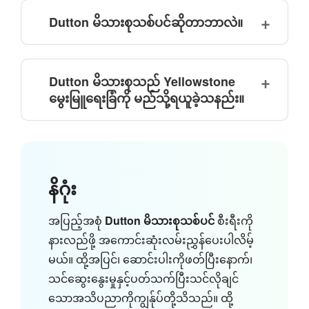
Dutton မိသားစုသစ်ပင်ဆိုတာဘာလဲ။
Dutton မိသားစုသည် Yellowstone
မွေးမြူရေးခြံကို မည်သို့ရယူခဲ့သနည်း။
နိဂုံး
အပြည့်အစုံ
Dutton မိသားစုသစ်ပင်
စီးရီးကို
နားလည်ဖို့ အကောင်းဆုံးလမ်းညွှန်ပေးပါလိမ့်
မယ်။ ထို့အပြင်၊ ဆောင်းပါးကိုဖတ်ပြီးနောက်၊
သင်ဆွေးနွေးမှုနှင့်ပတ်သက်ပြီးသင်လိုချင်
သောအသိပညာကိုကျွန်ုပ်တို့သိသည်။ ထို့