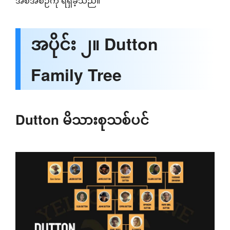
အစီအစဉ်ကို ရရှိခဲ့သည်။
အပိုင်း ၂။ Dutton
Family Tree
Dutton မိသားစုသစ်ပင်