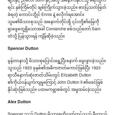
ရင်း နှစ်ကြိမ်တိုင် ချစ်ကြိုက်သွားခဲ့သည်။ ဓားပြသတ်ဖြတ်
ခံရတဲ့ ကောင်းဘွိုင် Ennis နဲ့ စလိုက်ရအောင်။
သူမ၏မိသားစုသည် အနောက်တိုင်းရှိ ၎င်းတို့၏မြေကို
ရှာဖွေတွေ့ရှိသောအခါ Comanche စစ်သည်တော် Sam
ထံသို့ ပြန်သွားရန် ကျိန်ဆိုခဲ့သည်။
Spencer Dutton
မွန်တာနာသို့ မိသားစုပြောင်းရွှေ့ပြီးနောက် မွေးဖွားခဲ့သည်။
သူသည် 1923 ခုနှစ်၏အဓိကဇာတ်ကောင်ဖြစ်ပြီး 1923
ရာသီနောက်ဆုံးဇာတ်သိမ်းတွင် Elizabeth Dutton
၏ကိုယ်ဝန်ပျက်ကျမှုကြောင့် John Dutton II ၏ဖခင်ဖြစ်
နိုင်ဆုံးဖြစ်သည်။ ပထမကမ္ဘာစစ်တွင် အမှုထမ်းခဲ့သည်။
Alex Dutton
Spencer သည် Dutton မိသားစုကိုလက်ထပ်သည့် မီးကျည်