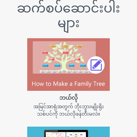
ဆက်စပ်ဆောင်းပါး
များ
ဘယ်လို
အမြင်အာရုံအတွက် ဘိုးဘွားမျိုးရိုး
သစ်ပင်ကို ဘယ်လိုဖန်တီးမလဲ။