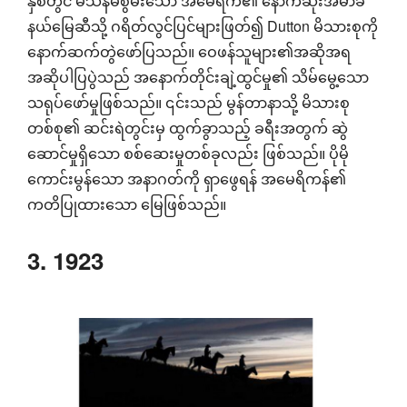
နှစ်တွင် မသန်မစွမ်းသော အမေရိက၏ နောက်ဆုံးအမာခံ
နယ်မြေဆီသို့ ဂရိတ်လွင်ပြင်များဖြတ်၍ Dutton မိသားစုကို
နောက်ဆက်တွဲဖော်ပြသည်။ ဝေဖန်သူများ၏အဆိုအရ
အဆိုပါပြပွဲသည် အနောက်တိုင်းချဲ့ထွင်မှု၏ သိမ်မွေ့သော
သရုပ်ဖော်မှုဖြစ်သည်။ ၎င်းသည် မွန်တာနာသို့ မိသားစု
တစ်စု၏ ဆင်းရဲတွင်းမှ ထွက်ခွာသည့် ခရီးအတွက် ဆွဲ
ဆောင်မှုရှိသော စစ်ဆေးမှုတစ်ခုလည်း ဖြစ်သည်။ ပိုမို
ကောင်းမွန်သော အနာဂတ်ကို ရှာဖွေရန် အမေရိကန်၏
ကတိပြုထားသော မြေဖြစ်သည်။
3. 1923