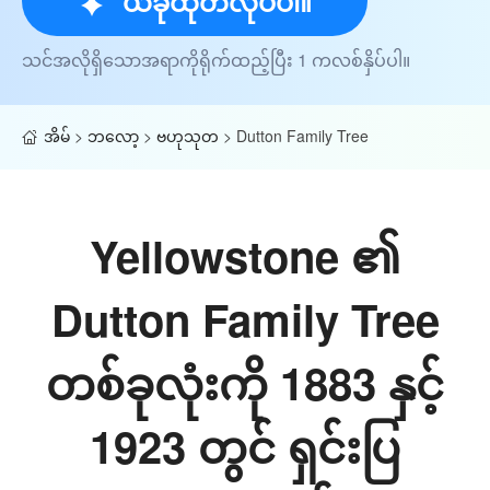
ယခုထုတ်လုပ်ပါ။
သင်အလိုရှိသောအရာကိုရိုက်ထည့်ပြီး 1 ကလစ်နှိပ်ပါ။
အိမ်
>
ဘလော့
>
ဗဟုသုတ
>
Dutton Family Tree
Yellowstone ၏
Dutton Family Tree
တစ်ခုလုံးကို 1883 နှင့်
1923 တွင် ရှင်းပြ