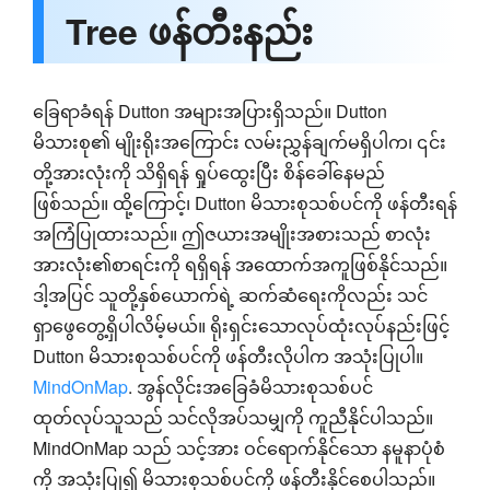
Tree ဖန်တီးနည်း
ခြေရာခံရန် Dutton အများအပြားရှိသည်။ Dutton
မိသားစု၏ မျိုးရိုးအကြောင်း လမ်းညွှန်ချက်မရှိပါက၊ ၎င်း
တို့အားလုံးကို သိရှိရန် ရှုပ်ထွေးပြီး စိန်ခေါ်နေမည်
ဖြစ်သည်။ ထို့ကြောင့်၊ Dutton မိသားစုသစ်ပင်ကို ဖန်တီးရန်
အကြံပြုထားသည်။ ဤဇယားအမျိုးအစားသည် စာလုံး
အားလုံး၏စာရင်းကို ရရှိရန် အထောက်အကူဖြစ်နိုင်သည်။
ဒါ့အပြင် သူတို့နှစ်ယောက်ရဲ့ ဆက်ဆံရေးကိုလည်း သင်
ရှာဖွေတွေ့ရှိပါလိမ့်မယ်။ ရိုးရှင်းသောလုပ်ထုံးလုပ်နည်းဖြင့်
Dutton မိသားစုသစ်ပင်ကို ဖန်တီးလိုပါက အသုံးပြုပါ။
MindOnMap
. အွန်လိုင်းအခြေခံမိသားစုသစ်ပင်
ထုတ်လုပ်သူသည် သင်လိုအပ်သမျှကို ကူညီနိုင်ပါသည်။
MindOnMap သည် သင့်အား ဝင်ရောက်နိုင်သော နမူနာပုံစံ
ကို အသုံးပြု၍ မိသားစုသစ်ပင်ကို ဖန်တီးနိုင်စေပါသည်။