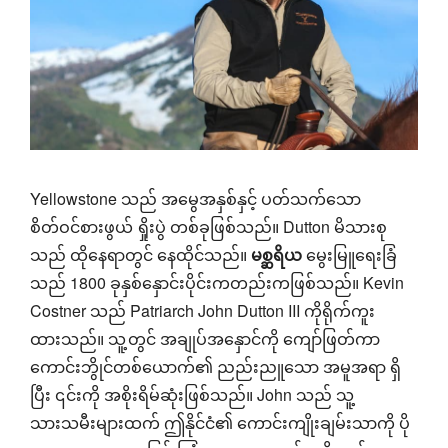
Yellowstone သည် အမွေအနှစ်နှင့် ပတ်သက်သော
စိတ်ဝင်စားဖွယ် ရှိုးပွဲ တစ်ခုဖြစ်သည်။ Dutton မိသားစု
သည် ထိုနေရာတွင် နေထိုင်သည်။
မစ္ဆရိယ
မွေးမြူရေးခြံ
သည် 1800 ခုနှစ်နှောင်းပိုင်းကတည်းကဖြစ်သည်။ Kevin
Costner သည် Patriarch John Dutton III ကိုရိုက်ကူး
ထားသည်။ သူ့တွင် အချုပ်အနှောင်ကို ကျော်ဖြတ်ကာ
ကောင်းဘွိုင်တစ်ယောက်၏ ညည်းညူသော အမူအရာ ရှိ
ပြီး ၎င်းကို အစိုးရိမ်ဆုံးဖြစ်သည်။ John သည် သူ့
သားသမီးများထက် ဤနိုင်ငံ၏ ကောင်းကျိုးချမ်းသာကို ပို