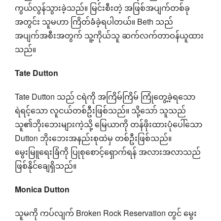
ကွယ်လွန်သွားခဲ့သည်။ မြင်းစီးတဲ့ အဖြစ်အပျက်တစ်ခု
အတွင်း သူမဟာ ကြိတ်ခံခဲ့ရပါတယ်။ Beth သည်
အပျက်အစီးအတွက် သူ့ကိုယ်သူ ဆက်လက်တာဝန်ယူထား
သည်။
Tate Dutton
Tate Dutton သည် ငရဲကို အကြိမ်ကြိမ် ကြုံတွေ့ခဲ့ရသော
ရဲရင့်သော လူငယ်တစ်ဦးဖြစ်သည်။ သို့သော် သူသည်
သူ၏ဘိုးဘေးများကဲ့သို့ မြေယာကို တန်ဖိုးထားပုံပေါ်သော
Dutton ဘိုးဘေးအနည်းစုထဲမှ တစ်ဦးဖြစ်သည်။
မွေးမြူရေးခြံကို ပြုစုစောင့်ရှောက်ရန် အလားအလာသည်
ဖြစ်နိုင်ချေရှိသည်။
Monica Dutton
သူမကို ကပ်လျက် Broken Rock Reservation တွင် မွေး