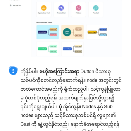
3
ကိုနှိပ်ပါ။
ဗဟိုအကြောင်းအရာ
Dutton မိသားစု
သစ်ပင်ကိုစတင်တည်ဆောက်ရန်။ node အတွင်းတွင်
ဇာတ်ကောင်အမည်ကို ရိုက်ထည့်ပါ။ သင့်ကွန်ပြူတာ
မှ ပုံတစ်ပုံထည့်ရန်၊ အထက်မျက်နှာပြင်သို့သွား၍
၎င်းကိုရွေးချယ်ပါ။
ပုံ
အိုင်ကွန်။ Nodes နှင့် Sub-
nodes များသည် သင့်မိသားစုသစ်ပင်ရှိ လူများ၏
Cast ကို ချဲ့ထွင်နိုင်သည်။ နောက်ခံအရောင်ထည့်ရန်