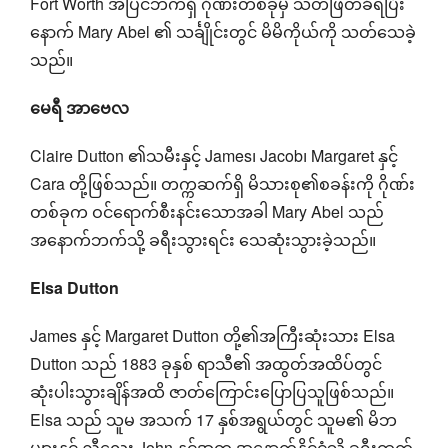
Fort Worth အပြင်ဘက်ရှိ ဂိုဏ်းတစ်ခုမှ သတ်ဖြတ်ခံရပြီး
နောက် Mary Abel ၏ သင်္ချိုင်းတွင် မိမိကိုယ်ကို သတ်သေခဲ့
သည်။
မေရီ အာဗေလ
Claire Dutton ၏သမီးနှင့် James၊ Jacob၊ Margaret နှင့်
Cara တို့ဖြစ်သည်။ တက္ကဆက်ရှိ မိသားစု၏စခန်းကို ဂိုဏ်း
တစ်ခုက ဝင်ရောက်စီးနင်းသောအခါ Mary Abel သည်
အနောက်ဘက်သို့ ခရီးသွားရင်း သေဆုံးသွားခဲ့သည်။
Elsa Dutton
James နှင့် Margaret Dutton တို့၏အကြီးဆုံးသား Elsa
Dutton သည် 1883 ခုနှစ် ရာသီ၏ အထွတ်အထိပ်တွင်
ဆုံးပါးသွားချိန်အထိ ဇာတ်ကြောင်းပြောပြသူဖြစ်သည်။
Elsa သည် သူမ အသက် 17 နှစ်အရွယ်တွင် သူမ၏ မိဘ
များနှင့် ညီလေး John နှင့်အတူ အနောက်နိုင်ငံသို့ ခရီးထွက်