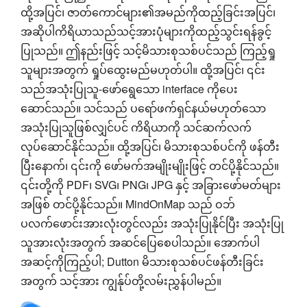
ထို့အပြင်၊ ဇာတ်ကောင်များ၏အမည်ကိုထည့်ခြင်းအပြင်၊
အဆိုပါကိရိယာသည်သင့်အားပုံများကိုထည့်သွင်းရန်ခွင့်
ပြုသည်။ ဤနည်းဖြင့် သင့်မိသားစုသစ်ပင်သည် ကြည့်ရှု
သူများအတွက် ရှုပ်ထွေးမည်မဟုတ်ပါ။ ထို့အပြင်၊ ၎င်း
သည်အသုံးပြုသူ-ဖော်ရွေသော interface ကိုပေး
ဆောင်သည်။ သင်သည် ပရော်ဖက်ရှင်နယ်မဟုတ်သော
အသုံးပြုသူဖြစ်လျှင်ပင် ကိရိယာကို သင်ဆက်လက်
လုပ်ဆောင်နိုင်သည်။ ထို့အပြင်၊ မိသားစုသစ်ပင်ကို ဖန်တီး
ပြီးနောက်၊ ၎င်းကို ဖော်မက်အမျိုးမျိုးဖြင့် တင်ပို့နိုင်သည်။
၎င်းတို့ကို PDF၊ SVG၊ PNG၊ JPG နှင့် အခြားဖော်မတ်များ
အဖြစ် တင်ပို့နိုင်သည်။ MindOnMap သည် ဝဘ်
ပလက်ဖောင်းအားလုံးတွင်လည်း အသုံးပြုနိုင်ပြီး အသုံးပြု
သူအားလုံးအတွက် အဆင်ပြေစေပါသည်။ အောက်ပါ
အဆင့်ကိုကြည့်ပါ; Dutton မိသားစုသစ်ပင်ဖန်တီးခြင်း
အတွက် သင့်အား ကျွန်ုပ်တို့လမ်းညွှန်ပါမည်။