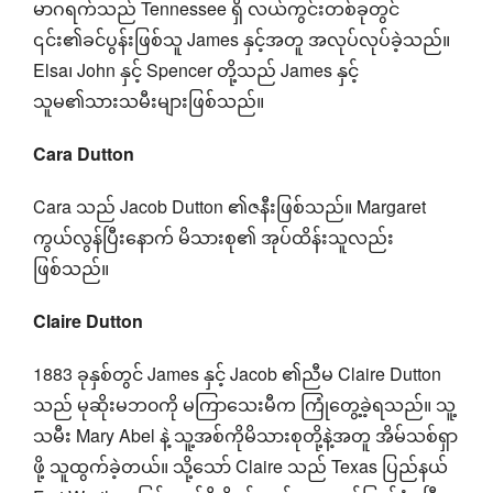
မာဂရက်သည် Tennessee ရှိ လယ်ကွင်းတစ်ခုတွင်
၎င်း၏ခင်ပွန်းဖြစ်သူ James နှင့်အတူ အလုပ်လုပ်ခဲ့သည်။
Elsa၊ John နှင့် Spencer တို့သည် James နှင့်
သူမ၏သားသမီးများဖြစ်သည်။
Cara Dutton
Cara သည် Jacob Dutton ၏ဇနီးဖြစ်သည်။ Margaret
ကွယ်လွန်ပြီးနောက် မိသားစု၏ အုပ်ထိန်းသူလည်း
ဖြစ်သည်။
Claire Dutton
1883 ခုနှစ်တွင် James နှင့် Jacob ၏ညီမ Claire Dutton
သည် မုဆိုးမဘ၀ကို မကြာသေးမီက ကြုံတွေ့ခဲ့ရသည်။ သူ့
သမီး Mary Abel နဲ့ သူ့အစ်ကိုမိသားစုတို့နဲ့အတူ အိမ်သစ်ရှာ
ဖို့ သူထွက်ခဲ့တယ်။ သို့သော် Claire သည် Texas ပြည်နယ်