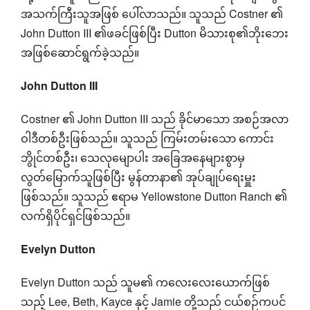
အသက်ကြီးသူအဖြစ် ပေါ်လာသည်။ သူသည် Costner ၏
John Dutton III ၏ဖခင်ဖြစ်ပြီး Dutton မိသားစု၏ဘိုးဘေး
အဖြစ်ဆောင်ရွက်ခဲ့သည်။
John Dutton III
Costner ၏ John Dutton III သည် ခိုင်မာသော အစဉ်အလာ
ဝါဒီတစ်ဦးဖြစ်သည်။ သူသည် ကြမ်းတမ်းသော ကောင်း
ဘွိုင်တစ်ဦး၊ သေလုမျောပါး အခြေအနေများစွာမှ
လွတ်မြောက်သူဖြစ်ပြီး မွန်တာနာ၏ အုပ်ချုပ်ရေးမှူး
ဖြစ်သည်။ သူသည် ဧရာမ Yellowstone Dutton Ranch ၏
လက်ရှိပိုင်ရှင်ဖြစ်သည်။
Evelyn Dutton
Evelyn Dutton သည် သူမ၏ ကလေးလေးယောက်ဖြစ်
သည့် Lee, Beth, Kayce နှင့် Jamie တို့သည် ငယ်စဉ်ကပင်