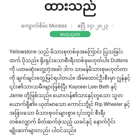
ထားသည်
ကျောက်စိမ်း Morales
ဧပြီ ၁၄၊ ၂၀၂၃
ဗဟုသုတ
Yellowstone သည် မိသားစုတစ်ခုအကြောင်း ပြသခြင်း
ထက် ပိုသည်။ ရိုးရှင်းသောစီးရီးတစ်ခုမဟုတ်ပါ။ Duttons
ကို ပထမဆုံးတွေ့တဲ့အခါ၊ ဒါက သာမန်မိသားစုမဟုတ်တာ
ကို ချက်ချင်းတွေ့မြင်ရပါတယ်။ အိမ်ထောင်ဦးစီးမှာ ဂျွန်နှင့်
၎င်း၏သားသမီးများဖြစ်ပြီး Kaycee၊ Lee၊ Beth နှင့်
Jamie တို့ဖြစ်သည်။ ယောဟန်၏သားနှင့်တူသော သူတ
ယောက်ရှိ၏။ ယုတ်မာသော ကောင်းဘွိုင် Rip Wheeler နှင့်
အခြားသော မိသားစုဝင်များစွာ။ ၎င်းတွင် စီးရီး
တစ်လျှောက် မိတ်ဆက်ခဲ့သည့် ယခင်နှင့် နောက်ပိုင်း
မျိုးဆက်များလည်း ပါဝင်သည်။