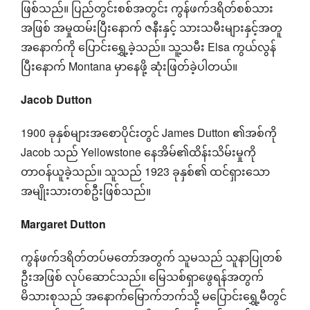
ဖြစ်သည်။ ပြည်တွင်းစစ်အတွင်း ကွန်ဖက်ဒရိတ်စစ်သား
အဖြစ် အမှုထမ်းပြီးနောက် ဇနီးနှင့် သားသမီးများနှင့်အတူ
အနောက်ကို ပြောင်းရွှေ့ခဲ့သည်။ သူ့သမီး Elsa ကွယ်လွန်
ပြီးနောက် Montana မှာနေဖို့ ဆုံးဖြတ်ခဲ့ပါတယ်။
Jacob Dutton
1900 ခုနှစ်များအစောပိုင်းတွင် James Dutton ၏အစ်ကို
Jacob သည် Yellowstone နေအိမ်၏ထိန်းသိမ်းမှုကို
တာဝန်ယူခဲ့သည်။ သူသည် 1923 ခုနှစ်၏ ထင်ရှားသော
အမျိုးသားတစ်ဦးဖြစ်သည်။
Margaret Dutton
ကွန်ဖက်ဒရိတ်တပ်မတော်အတွက် သူမသည် သူနာပြုတစ်
ဦးအဖြစ် လုပ်ဆောင်သည်။ မြေသစ်ရှာဖွေရန်အတွက်
မိသားစုသည် အနောက်မြောက်ဘက်သို့ မပြောင်းရွှေ့မီတွင်