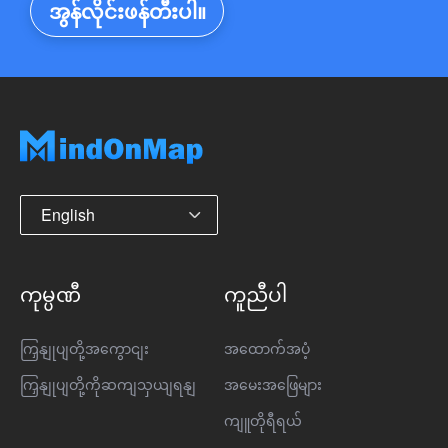
အွန်လိုင်းဖန်တီးပါ။
English
ကုမ္ပဏီ
ကူညီပါ
ကြှနျုပျတို့အကွောငျး
အထောက်အပံ့
ကြှနျုပျတို့ကိုဆကျသှယျရနျ
အမေးအဖြေများ
ကျူတိုရီရယ်