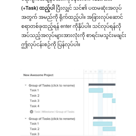
(+Task) ထည့်ပါ
ပြီးလျှင် သင်၏ ပထမဆုံးအလုပ်
အတွက် အမည်ကို ရိုက်ထည့်ပါ။ အခြားလုပ်ဆောင်
စရာတစ်ခုထည့်ရန် enter ကိုနှိပ်ပါ။ သင်လုပ်ရန်လို
အပ်သည့်အလုပ်များအားလုံးကို စာရင်းမသွင်းမချင်း
ဤလုပ်ငန်းစဉ်ကို ပြန်လုပ်ပါ။