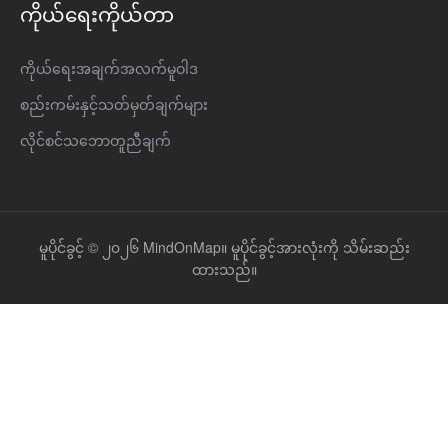
ကိုယ်ရေးကိုယ်တာ
ကိုယ်ရေးအချက်အလက်မူဝါဒ
စည်းကမ်းနှင့်သတ်မှတ်ချက်များ
လိုင်စင်သဘောတူညီချက်
မူပိုင်ခွင့် © ၂၀၂၆ MindOnMap။ မူပိုင်ခွင့်အားလုံးကို သိမ်းဆည်း
ထားသည်။