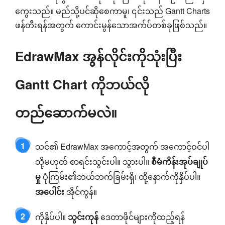
ကွေးသည်။ မည်သို့ပင်ဆိုစေကာမူ၊ ၎င်းသည် Gantt Charts
ဖန်တီးရန်အတွက် ကောင်းမွန်သောအက်ပ်တစ်ခုဖြစ်သည်။
EdrawMax အွန်လိုင်းကိုသုံးပြီး
Gantt Chart ကိုဘယ်လို
တည်ဆောက်မလဲ။
1
သင်၏ EdrawMax အကောင့်အတွက် အကောင့်ဝင်ပါ
သို့မဟုတ် စာရင်းသွင်းပါ။ သွားပါ။
စီမံကိန်းအုပ်ချုပ်
မှု
ပုံကြမ်း၏ဘယ်ဘက်ခြမ်းရှိ၊ ထို့နောက်ကိုနှိပ်ပါ။
အပေါင်း
အိုင်ကွန်။
2
ကိုနှိပ်ပါ။
သွင်းကုန်
ဒေတာဖိုင်များကိုထည့်ရန်