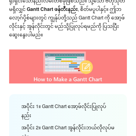
ရိုးရှင်းသောနည်းလမ်းတစ်ခုဖြစ်သည်။ သို့သော် ဗဟုသုတ
မရှိလျှင်
Gantt Chart ဖန်တီးနည်း
, စိတ်မပူပါနှင့်။ ဤဘ
လော့ဂ်ပို့စ်များတွင် ကျွန်ုပ်တို့သည် Gantt Chart ကို အော့ဖ်
လိုင်းနှင့် အွန်လိုင်းတွင် မည်သို့ပြုလုပ်ရမည်ကို ပြသပြီး
ဆွေးနွေးပါမည်။
အပိုင်း 1။ Gantt Chart အော့ဖ်လိုင်းပြုလုပ်
နည်း
အပိုင်း 2။ Gantt Chart အွန်လိုင်းဘယ်လိုလုပ်မ