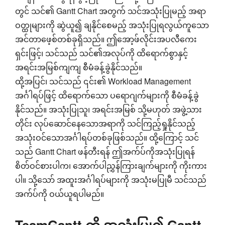
တွင် သင်၏ Gantt Chart အတွက် သင်အသုံးပြုမည့် အရာ
ဝတ္ထုများကို ဆွဲယူ၍ ချနိုင်စေမည့် အသုံးပြုရလွယ်ကူသော
အင်တာဖေ့စ်တစ်ခုရှိသည်။ ဤအော့ဖ်လိုင်းအပလီကေး
ရှင်းဖြင့်၊ သင်သည် သင်၏အလုပ်ကို ထိရောက်စွာနှင့်
အရင်းအမြစ်ကျကျ စီမံခန့်ခွဲနိုင်သည်။
ထို့အပြင်၊ သင်သည် ၎င်း၏ Workload Management
အင်္ဂါရပ်ဖြင့် ထိရောက်သော ပရောဂျက်များကို စီမံခန့်ခွဲ
နိုင်သည်။ အသုံးပြုသူ၊ အရင်းအမြစ် သို့မဟုတ် အဖွဲ့သား
တိုင်း လုပ်ဆောင်နေသောအရာကို သင်ကြည့်ရှုနိုင်သည့်
အသုံးဝင်သောအင်္ဂါရပ်တစ်ခုဖြစ်သည်။ ထို့ကြောင့် သင်
သည် Gantt Chart ဖန်တီးရန် ဤအက်ပ်ကိုအသုံးပြုရန်
စိတ်ဝင်စားပါက၊ အောက်ပါညွှန်ကြားချက်များကို ကိုးကား
ပါ။ သို့သော် အထူးအင်္ဂါရပ်များကို အသုံးမပြုမီ သင်သည်
အက်ပ်ကို ဝယ်ယူရပါမည်။
TeamGantt ကို အသုံးပြု၍ Gantt