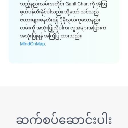
သည့်နည်းလမ်းအတိုင်း Gantt Chart ကို အံ့သြ
ဖွယ်ဖန်တီးနိုင်ပါသည်။ သို့သော် သင်သည်
ဇယားများဖန်တီးရန် ပိုမိုလွယ်ကူသောနည်း
လမ်းကို အသုံးပြုလိုပါက၊ လူအများအပြားက
အသုံးပြုရန် အကြံပြုထားသည်။
MindOnMap
.
ဆက်စပ်ဆောင်းပါး