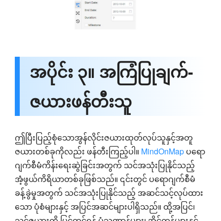
အပိုင်း ၃။ အကြံပြုချက်-
ဇယားဖန်တီးသူ
ဤပြီးပြည့်စုံသောအွန်လိုင်းဇယားထုတ်လုပ်သူနှင့်အတူ
ဇယားတစ်ခုကိုလည်း ဖန်တီးကြည့်ပါ။
MindOnMap
ပရော
ဂျက်စီမံကိန်းရေးဆွဲခြင်းအတွက် သင်အသုံးပြုနိုင်သည့်
အံ့ဖွယ်ကိရိယာတစ်ခုဖြစ်သည်။ ၎င်းတွင် ပရောဂျက်စီမံ
ခန့်ခွဲမှုအတွက် သင်အသုံးပြုနိုင်သည့် အဆင်သင့်လုပ်ထား
သော ပုံစံများနှင့် အပြင်အဆင်များပါရှိသည်။ ထို့အပြင်၊
သင့်ဇယားကို မြှင့်တင်ရန် ပုံသဏ္ဍာန်များ၊ အိုင်ကွန်များနှင့်