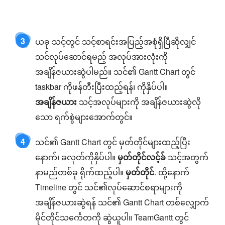
3
ယခု သင့်တွင် သင့်စာရင်းအပြည့်အစုံရှိပြီဆိုလျှင်
သင်လုပ်ဆောင်ရမည့် အလုပ်အားလုံးကို
အချိန်ဇယားဆွဲပါမည်။ သင်၏ Gantt Chart တွင်
taskbar ကိုဖန်တီးပြီးထည့်ရန်၊ ကိုနှိပ်ပါ။
အချိန်ဇယား
သင့်အလုပ်များကို အချိန်ဇယားဆွဲလို
သော ရက်စွဲများအောက်တွင်။
4
သင်၏ Gantt Chart တွင် မှတ်တိုင်များထည့်ပြီး
နောက်၊ ခလုတ်ကိုနှိပ်ပါ။
မှတ်တိုင်လင့်ခ်
သင့်အတွက်
နာမည်တစ်ခု ရိုက်ထည့်ပါ။
မှတ်တိုင်
. ထို့နောက်
Timeline တွင် သင်၏လုပ်ဆောင်စရာများကို
အချိန်ဇယားဆွဲရန် သင်၏ Gantt Chart တစ်လျှောက်
မိုင်တိုင်သင်္ကေတကို ဆွဲယူပါ။ TeamGantt တွင်