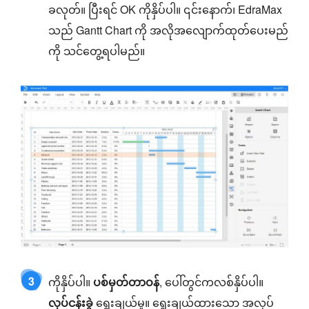
ခလုတ်။ ပြီးရင် OK ကိုနှိပ်ပါ။ ၎င်းနောက်၊ EdraMax
သည် Gantt Chart ကို အလိုအလျောက်ထုတ်ပေးမည်
ကို သင်တွေ့ရပါမည်။
3
ကိုနှိပ်ပါ။
ပစ်မှတ်တာဝန်
, ပေါ်တွင်ကလစ်နှိပ်ပါ။
လုပ်ငန်းခွဲ
ရွေးချယ်မှု။ ရွေးချယ်ထားသော အလုပ်