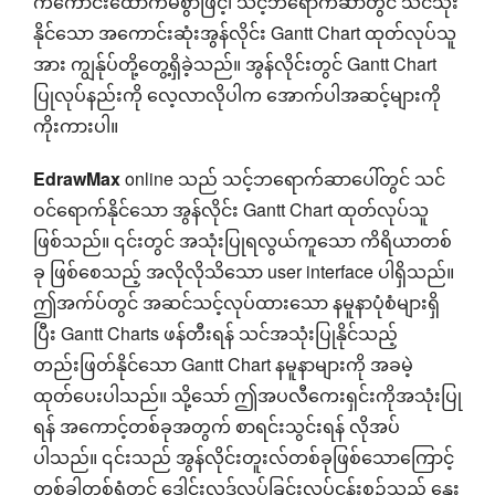
ကံကောင်းထောက်မစွာဖြင့်၊ သင့်ဘရောက်ဆာတွင် သင်သုံး
နိုင်သော အကောင်းဆုံးအွန်လိုင်း Gantt Chart ထုတ်လုပ်သူ
အား ကျွန်ုပ်တို့တွေ့ရှိခဲ့သည်။ အွန်လိုင်းတွင် Gantt Chart
ပြုလုပ်နည်းကို လေ့လာလိုပါက အောက်ပါအဆင့်များကို
ကိုးကားပါ။
EdrawMax
online သည် သင့်ဘရောက်ဆာပေါ်တွင် သင်
ဝင်ရောက်နိုင်သော အွန်လိုင်း Gantt Chart ထုတ်လုပ်သူ
ဖြစ်သည်။ ၎င်းတွင် အသုံးပြုရလွယ်ကူသော ကိရိယာတစ်
ခု ဖြစ်စေသည့် အလိုလိုသိသော user interface ပါရှိသည်။
ဤအက်ပ်တွင် အဆင်သင့်လုပ်ထားသော နမူနာပုံစံများရှိ
ပြီး Gantt Charts ဖန်တီးရန် သင်အသုံးပြုနိုင်သည့်
တည်းဖြတ်နိုင်သော Gantt Chart နမူနာများကို အခမဲ့
ထုတ်ပေးပါသည်။ သို့သော် ဤအပလီကေးရှင်းကိုအသုံးပြု
ရန် အကောင့်တစ်ခုအတွက် စာရင်းသွင်းရန် လိုအပ်
ပါသည်။ ၎င်းသည် အွန်လိုင်းတူးလ်တစ်ခုဖြစ်သောကြောင့်
တစ်ခါတစ်ရံတွင် ဒေါင်းလုဒ်လုပ်ခြင်းလုပ်ငန်းစဉ်သည် နှေး