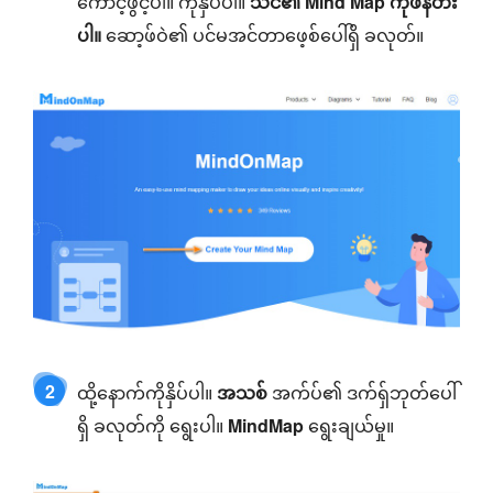
ကောင့်ဖွင့်ပါ။ ကိုနှိပ်ပါ။
သင်၏ Mind Map ကိုဖန်တီး
ပါ။
ဆော့ဖ်ဝဲ၏ ပင်မအင်တာဖေ့စ်ပေါ်ရှိ ခလုတ်။
2
ထို့နောက်ကိုနှိပ်ပါ။
အသစ်
အက်ပ်၏ ဒက်ရှ်ဘုတ်ပေါ်
ရှိ ခလုတ်ကို ရွေးပါ။
MindMap
ရွေးချယ်မှု။