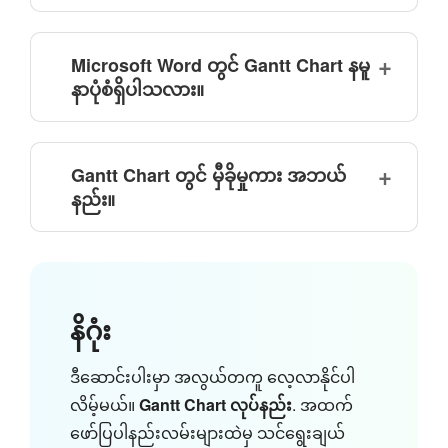
Microsoft Word တွင် Gantt Chart နမူ
နာပုံစံရှိပါသလား။
Gantt Chart တွင် မှီခိုမှုကား အဘယ်
နည်း။
နိဂုံး
ဒီဆောင်းပါးမှာ အလွယ်တကူ လေ့လာနိုင်ပါ
လိမ့်မယ်။
Gantt Chart လုပ်နည်း
. အထက်
ဖော်ပြပါနည်းလမ်းများထဲမှ သင်ရွေးချယ်