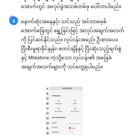
အောက်တွင် အလုပ်ခွဲအသစ်တစ်ခု ပေါ်လာပါမည်။
4
နောက်ဆုံးအနေနှင့်၊ သင်သည် အင်တာဖေ့စ်
အောက်ခြေတွင် ရွှေ့ခြင်းဖြင့် အလုပ်အချက်အလက်
ကို ပြင်ဆင်နိုင်သည်။ လုပ်ငန်းအမည်၊ ဦးစားပေး၊
ပြီးစီးမှုရာခိုင်နှုန်း၊ စတင်ချိန်နှင့် ပြီးဆုံးသည့်ရက်စွဲ
နှင့် Milestone ကဲ့သို့သော လုပ်ငန်း၏ အခြေခံ
အချက်အလက်များကို သင်တွေ့ရပါမည်။