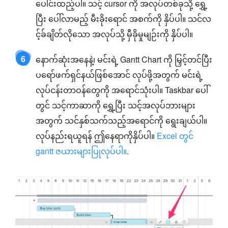
ပေါင်းထည့်ပါ။ သင့် cursor ကို အလုပ်တစ်ခုသို့ ရွှေ့
ပြီး ပေါ်လာမည့် မီးခိုးရောင် အစက်ကို နှိပ်ပါ။ သင်လ
င့်ခ်ချိတ်လိုသော အလုပ်သို့ မှီခိုမှုမျဉ်းကို နှိပ်ပါ။
6
နောက်ဆုံးအနေနဲ့၊ မင်းရဲ့ Gantt Chart ကို မြှင့်တင်ပြီး
ပရော်ဖက်ရှင်နယ်ဖြစ်အောင် လုပ်ဖို့အတွက် မင်းရဲ့
လုပ်ငန်းတာဝန်တွေကို အရောင်သုံးပါ။ Taskbar ပေါ်
တွင် သင့်ကာဆာကို ရွှေ့ပြီး သင့်အလုပ်ဘားများ
အတွက် သင်နှစ်သက်သည့်အရောင်ကို ရွေးချယ်ပါ။
လုပ်နည်းရယူရန် ဤနေရာကိုနှိပ်ပါ။
Excel တွင်
gantt ဇယားများပြုလုပ်ပါ။
.