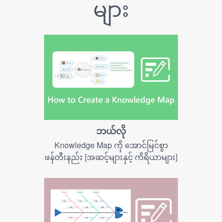
များ
ဘယ်လို
Knowledge Map ကို အောင်မြင်စွာ
ဖန်တီးနည်း [အဆင့်များနှင့် ကိရိယာများ]