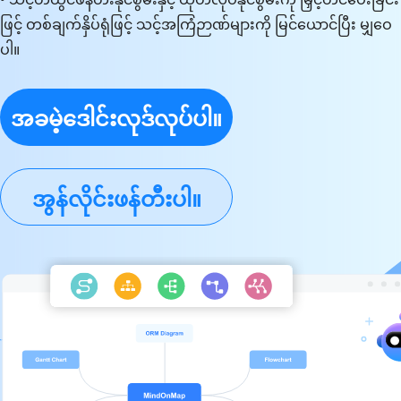
ဖြင့် တစ်ချက်နှိပ်ရုံဖြင့် သင့်အကြံဉာဏ်များကို မြင်ယောင်ပြီး မျှဝေ
ပါ။
အခမဲ့ဒေါင်းလုဒ်လုပ်ပါ။
အွန်လိုင်းဖန်တီးပါ။