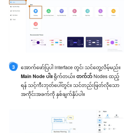
3
အောက်ဖော်ပြပါ interface တွင်၊ သင်တွေ့လိမ့်မည်။
Main Node ပါ။
ရိုက်တယ်။
တက်ဘ်
Nodes ထည့်
ရန် သင့်ကီးဘုတ်ပေါ်တွင်။ သင်တည်းဖြတ်လိုသော
အကိုင်းအခက်ကို နှစ်ချက်နှိပ်ပါ။