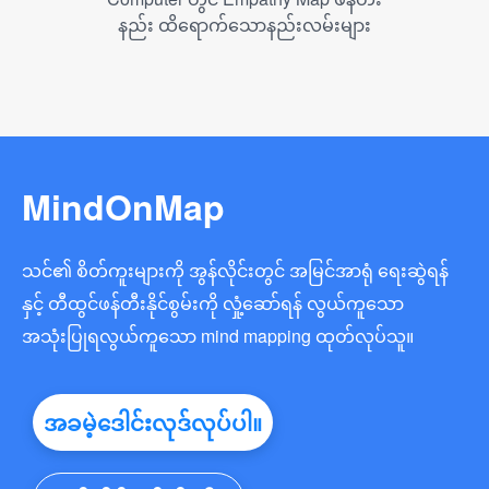
နည်း ထိရောက်သောနည်းလမ်းများ
MindOnMap
သင်၏ စိတ်ကူးများကို အွန်လိုင်းတွင် အမြင်အာရုံ ရေးဆွဲရန်
နှင့် တီထွင်ဖန်တီးနိုင်စွမ်းကို လှုံ့ဆော်ရန် လွယ်ကူသော
အသုံးပြုရလွယ်ကူသော mind mapping ထုတ်လုပ်သူ။
အခမဲ့ဒေါင်းလုဒ်လုပ်ပါ။