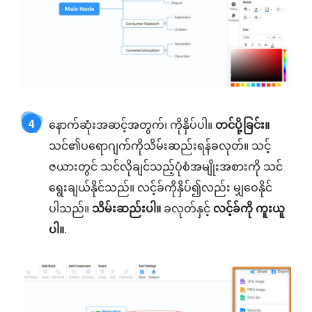
4
နောက်ဆုံးအဆင့်အတွက်၊ ကိုနှိပ်ပါ။
တင်ပို့ခြင်း။
သင်၏ပရောဂျက်ကိုသိမ်းဆည်းရန်ခလုတ်။ သင့်
ဇယားတွင် သင်လိုချင်သည့်ပုံစံအမျိုးအစားကို သင်
ရွေးချယ်နိုင်သည်။ လင့်ခ်ကိုနှိပ်၍လည်း မျှဝေနိုင်
ပါသည်။
သိမ်းဆည်းပါ။
ခလုတ်နှင့်
လင့်ခ်ကို ကူးယူ
ပါ။
.