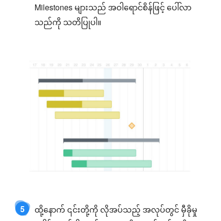
Milestones များသည် အဝါရောင်စိန်ဖြင့် ပေါ်လာ
သည်ကို သတိပြုပါ။
5
ထို့နောက် ၎င်းတို့ကို လိုအပ်သည့် အလုပ်တွင် မှီခိုမှု