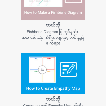
ဘယ်လို
Fishbone Diagram ပြုလုပ်နည်း-
အကောင်းဆုံး ကိရိယာများနှင့် လမ်းညွှန်
ချက်များ
ဘယ်လို
Computer တွင် Empathy Map ဖန်တီး