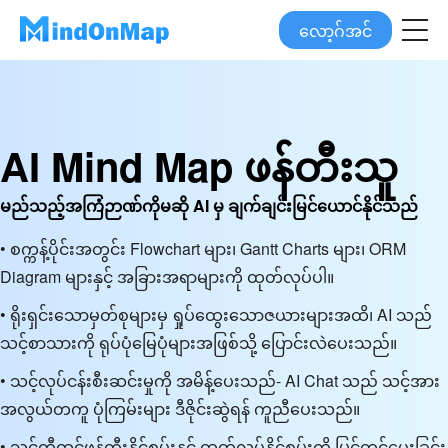
လော့ဂ်အင်
AI Mind Map ဖန်တီးသူ
မည်သည့်အကြံဉာဏ်ကိုမဆို AI မှ ချက်ချင်းမြင်ယောင်နိုင်သည်
• စက္ကန့်ပိုင်းအတွင်း Flowchart များ၊ Gantt Charts များ၊ ORM
Diagram များနှင့် အခြားအရာများကို ထုတ်လုပ်ပါ။
• ရိုးရှင်းသောမှတ်စုများမှ ရှုပ်ထွေးသောဇယားများအထိ၊ AI သည်
သင့်စာသားကို ရုပ်ပုံမြေပုံများအဖြစ်သို့ ပြောင်းလဲပေးသည်။
• သင့်လုပ်ငန်းစီးဆင်းမှုကို အမိန့်ပေးသည်- AI Chat သည် သင့်အား
အလွယ်တကူ ပုံကြမ်းများ ဒီဇိုင်းဆွဲရန် ကူညီပေးသည်။
• သင့်တီထွင်ဖန်တီးနိုင်စွမ်းနှင့် ထုတ်လုပ်နိုင်စွမ်းကို မြှင့်တင်ပေးခြင်း