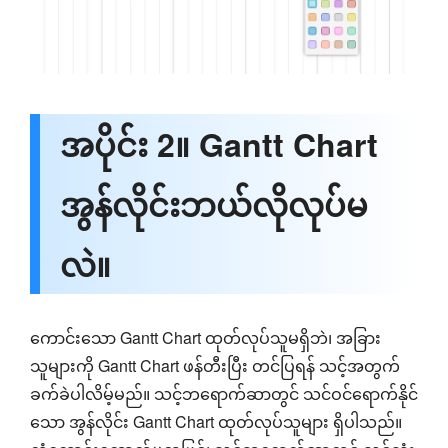
အပိုင်း 2။ Gantt Chart
အွန်လိုင်းဘယ်လိုလုပ်မ
လဲ။
ကောင်းသော Gantt Chart ထုတ်လုပ်သူမရှိဘဲ၊ အခြား
သူများကို Gantt Chart ဖန်တီးပြီး တင်ပြရန် သင့်အတွက်
ခက်ခဲပါလိမ့်မည်။ သင့်ဘရောက်ဆာတွင် သင်ဝင်ရောက်နိုင်
သော အွန်လိုင်း Gantt Chart ထုတ်လုပ်သူများ ရှိပါသည်။