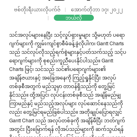
ဗစ်တိုးရီးယားလိုပက်ဇ်
အောက်တိုဘာ ၁၇၊ ၂၀၂၂
ဘယ်လို
သင်အလုပ်များနေပြီး သင့်လှုပ်ရှားမှုများ သို့မဟုတ် ပရော
ဂျက်များကို ကျွမ်းကျင်စွာစီမံခန့်ခွဲလိုပါက၊ Gantt Charts
သည် သင်လုပ်လိုသည့်ရက်စွဲများနှင့်ပတ်သက်သည့် သင့်ပ
ရောဂျက်များကို စုစည်းကူညီပေးနိုင်ပါသည်။ Gantt
Charts ဖြင့်၊ သင်သည် သင်၏ပရောဂျက်များ၏
အချိန်ဇယားနှင့် အခြေအနေကို ကြည့်ရှုနိုင်ပြီး အလုပ်
တစ်ခုစီအတွက် မည်သူမှာ တာဝန်ရှိသည်ကို တွေ့မြင်
နိုင်သည်။ ထို့အပြင်၊ လုပ်ငန်းတစ်ခုစီသည် အချိန်မည်မျှ
ကြာမည်နှင့် မည်သည့်အလုပ်များ လုပ်ဆောင်နေသည်ကို
လည်း တွေ့မြင်ရမည်ဖြစ်ပါသည်။ အတိုချုပ်ပြောရလျှင်
Gantt Chart သည် အလုပ်တစ်ခုကို အချိန်မီပြီး ဘတ်ဂျက်
အတွင်း ပြီးမြောက်ရန် လိုအပ်သည်များကို ဆက်သွယ်ရန်