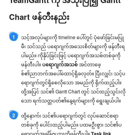
Chart ဖန်တီးနည်း
1
သင့်အလုပ်များကို timeline ပေါ်တွင် ပုံဖော်ခြင်းမပြု
မီ၊ သင်သည် ပရောဂျက်အသေးစိတ်များကို ဖန်တီးရ
ပါမည်။ ကိုနှိပ်ခြင်းဖြင့် ပရောဂျက်အသစ်တစ်ခုကို
ဖန်တီးပါ။
ပရောဂျက်အသစ်
အင်တာဖေ့
စ်၏ညာဘက်အပေါ်ထောင့်ရှိခလုတ်။ ပြီးလျှင်၊ သင့်ပ
ရောဂျက်တွင်ရှိစေလိုသော အမည်ကို ရိုက်ထည့်ပါ။
ထို့အပြင် သင်၏ Gantt Chart တွင် သင်ထည့်သွင်းလို
သော ရက်သတ္တပတ်၏နေ့ရက်များကို ရွေးချယ်ပါ။
2
ထို့နောက်၊ သင်၏ပရောဂျက်တွင် လုပ်ဆောင်စရာ
တစ်ခုကို ပေါင်းထည့်ပါမည်။ ပထမဦးစွာ၊ သင်၏ပ
ရောဂျက်အချိန်ဇယားကိုဖန်တီးပါ။
Task link