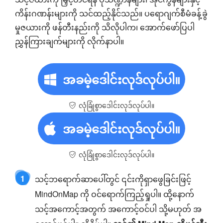
ကိန်းဂဏန်းများကို သင်ထည့်နိုင်သည်။ ပရောဂျက်စီမံခန့်ခွဲ
မှုဇယားကို ဖန်တီးနည်းကို သိလိုပါက၊ အောက်ဖော်ပြပါ
ညွှန်ကြားချက်များကို လိုက်နာပါ။
အခမဲ့ဒေါင်းလုဒ်လုပ်ပါ။
လုံခြုံစွာဒေါင်းလုဒ်လုပ်ပါ။
အခမဲ့ဒေါင်းလုဒ်လုပ်ပါ။
လုံခြုံစွာဒေါင်းလုဒ်လုပ်ပါ။
1
သင့်ဘရောက်ဆာပေါ်တွင် ၎င်းကိုရှာဖွေခြင်းဖြင့်
MindOnMap ကို ဝင်ရောက်ကြည့်ရှုပါ။ ထို့နောက်
သင့်အကောင့်အတွက် အကောင့်ဝင်ပါ သို့မဟုတ် အ