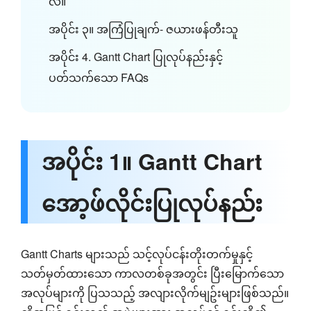
လဲ။
အပိုင်း ၃။ အကြံပြုချက်- ဇယားဖန်တီးသူ
အပိုင်း 4. Gantt Chart ပြုလုပ်နည်းနှင့်
ပတ်သက်သော FAQs
အပိုင်း 1။ Gantt Chart
အော့ဖ်လိုင်းပြုလုပ်နည်း
Gantt Charts များသည် သင့်လုပ်ငန်းတိုးတက်မှုနှင့်
သတ်မှတ်ထားသော ကာလတစ်ခုအတွင်း ပြီးမြောက်သော
အလုပ်များကို ပြသသည့် အလျားလိုက်မျဥ်းများဖြစ်သည်။