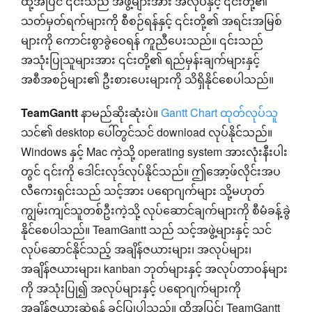
ထို့အပြင် ၎င်းသည် အဖွဲ့များအား အလုပ်နှင့် ၎င်းတို့၏
သတ်မှတ်ရက်များကို စီစဉ်ရန်နှင့် ၎င်းတို့၏ အရင်းအမြစ်
များကို ကောင်းစွာခွဲဝေရန် ကူညီပေးသည်။ ၎င်းသည်
အသုံးပြုသူများအား ၎င်းတို့၏ ရည်မှန်းချက်များနှင့်
အစီအစဉ်များ၏ ဦးစားပေးများကို သိရှိနိုင်စေပါသည်။
TeamGantt
နာမည်ဆိုးဆုံးပဲ။
Gantt Chart ထုတ်လုပ်သူ
သင်၏ desktop ပေါ်တွင်သင် download လုပ်နိုင်သည်။
Windows နှင့် Mac ကဲ့သို့ operating system အားလုံးနီးပါး
တွင် ၎င်းကို ဒေါင်းလုဒ်လုပ်နိုင်သည်။ ဤအော့ဖ်လိုင်းအပ
လီကေးရှင်းသည် သင့်အား ပရောဂျက်များ သို့မဟုတ်
ကျွမ်းကျင်သူတစ်ဦးကဲ့သို့ လုပ်ဆောင်ချက်များကို စီမံခန့်ခွဲ
နိုင်စေပါသည်။ TeamGantt သည် သင့်အဖွဲ့များနှင့် သင်
လုပ်ဆောင်နိုင်သည့် အချိန်ဇယားများ၊ အလုပ်များ၊
အချိန်ဇယားများ၊ kanban ဘုတ်များနှင့် အလုပ်တာဝန်များ
ကို အသုံးပြု၍ အလုပ်များနှင့် ပရောဂျက်များကို
အချိန်ဇယားဆွဲရန် ခွင့်ပြုပါသည်။ ထို့အပြင်၊ TeamGantt