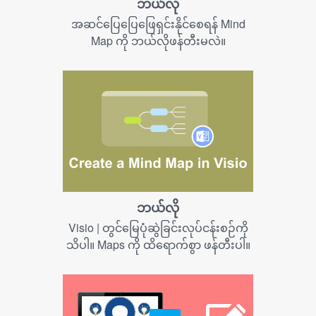
ဘယ်လို
အဆင်ပြေပြေဖြေရှင်းနိုင်စေရန် Mind
Map ကို ဘယ်လိုဖန်တီးမလဲ။
ဘယ်လို
Visio | တွင်မြေပုံဆွဲခြင်းလုပ်ငန်းစဉ်ကို
သိပါ။ Maps ကို ထိရောက်စွာ ဖန်တီးပါ။