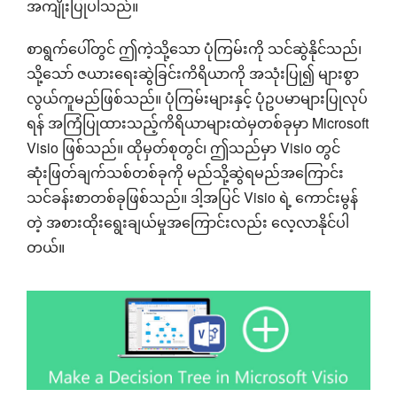
အကျိုးပြုပါသည်။
စာရွက်ပေါ်တွင် ဤကဲ့သို့သော ပုံကြမ်းကို သင်ဆွဲနိုင်သည်၊
သို့သော် ဇယားရေးဆွဲခြင်းကိရိယာကို အသုံးပြု၍ များစွာ
လွယ်ကူမည်ဖြစ်သည်။ ပုံကြမ်းများနှင့် ပုံဥပမာများပြုလုပ်
ရန် အကြံပြုထားသည့်ကိရိယာများထဲမှတစ်ခုမှာ Microsoft
Visio ဖြစ်သည်။ ထိုမှတ်စုတွင်၊ ဤသည်မှာ Visio တွင်
ဆုံးဖြတ်ချက်သစ်တစ်ခုကို မည်သို့ဆွဲရမည်အကြောင်း
သင်ခန်းစာတစ်ခုဖြစ်သည်။ ဒါ့အပြင် Visio ရဲ့ ကောင်းမွန်
တဲ့ အစားထိုးရွေးချယ်မှုအကြောင်းလည်း လေ့လာနိုင်ပါ
တယ်။