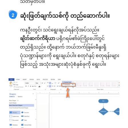
သတ်မှတ်ပါ။
ဆုံးဖြတ်ချက်သစ်ကို တည်ဆောက်ပါ။
2
ကနဦးတွင်၊ သင်ရွေးချယ်ရန်လိုအပ်သည်။
ချိတ်ဆက်ကိရိယာ
ပရိုဂရမ်၏ဖဲကြိုးပေါ်တွင်
တည်ရှိသည်။ ထို့နောက် ဘယ်ဘက်ခြမ်းမီနူးရှိ
ပုံသဏ္ဍာန်များကို ရွေးချယ်ပါ။ စတုဂံနှင့် စတုရန်းများ
ဖြစ်သည့် အသုံးအများဆုံးပုံစံနှစ်ခုကို ရွေးပါ။