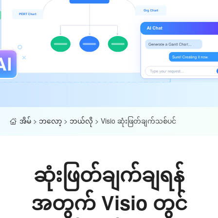
အိမ်
>
ဘလော့
>
ဘယ်လို
>
Visio ဆုံးဖြတ်ချက်သစ်ပင်
ဆုံးဖြတ်ချက်ချရန်
အတွက် Visio တွင်