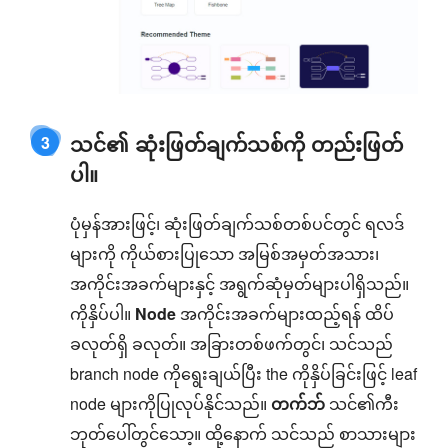
သင်၏ ဆုံးဖြတ်ချက်သစ်ကို တည်းဖြတ်
3
ပါ။
ပုံမှန်အားဖြင့်၊ ဆုံးဖြတ်ချက်သစ်တစ်ပင်တွင် ရလဒ်
များကို ကိုယ်စားပြုသော အမြစ်အမှတ်အသား၊
အကိုင်းအခက်များနှင့် အရွက်ဆုံမှတ်များပါရှိသည်။
ကိုနှိပ်ပါ။
Node
အကိုင်းအခက်များထည့်ရန် ထိပ်
ခလုတ်ရှိ ခလုတ်။ အခြားတစ်ဖက်တွင်၊ သင်သည်
branch node ကိုရွေးချယ်ပြီး the ကိုနှိပ်ခြင်းဖြင့် leaf
node များကိုပြုလုပ်နိုင်သည်။
တက်ဘ်
သင်၏ကီး
ဘုတ်ပေါ်တွင်သော့။ ထို့နောက် သင်သည် စာသားများ