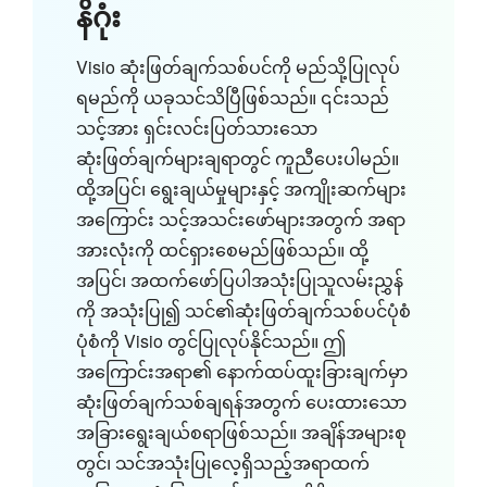
နိဂုံး
Visio ဆုံးဖြတ်ချက်သစ်ပင်ကို မည်သို့ပြုလုပ်
ရမည်ကို ယခုသင်သိပြီဖြစ်သည်။ ၎င်းသည်
သင့်အား ရှင်းလင်းပြတ်သားသော
ဆုံးဖြတ်ချက်များချရာတွင် ကူညီပေးပါမည်။
ထို့အပြင်၊ ရွေးချယ်မှုများနှင့် အကျိုးဆက်များ
အကြောင်း သင့်အသင်းဖော်များအတွက် အရာ
အားလုံးကို ထင်ရှားစေမည်ဖြစ်သည်။ ထို့
အပြင်၊ အထက်ဖော်ပြပါအသုံးပြုသူလမ်းညွှန်
ကို အသုံးပြု၍ သင်၏ဆုံးဖြတ်ချက်သစ်ပင်ပုံစံ
ပုံစံကို Visio တွင်ပြုလုပ်နိုင်သည်။ ဤ
အကြောင်းအရာ၏ နောက်ထပ်ထူးခြားချက်မှာ
ဆုံးဖြတ်ချက်သစ်ချရန်အတွက် ပေးထားသော
အခြားရွေးချယ်စရာဖြစ်သည်။ အချိန်အများစု
တွင်၊ သင်အသုံးပြုလေ့ရှိသည့်အရာထက်