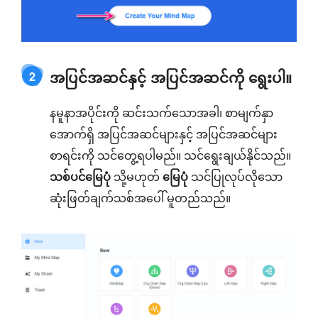
အပြင်အဆင်နှင့် အပြင်အဆင်ကို ရွေးပါ။
2
နမူနာအပိုင်းကို ဆင်းသက်သောအခါ၊ စာမျက်နှာ
အောက်ရှိ အပြင်အဆင်များနှင့် အပြင်အဆင်များ
စာရင်းကို သင်တွေ့ရပါမည်။ သင်ရွေးချယ်နိုင်သည်။
သစ်ပင်မြေပုံ
သို့မဟုတ်
မြေပုံ
သင်ပြုလုပ်လိုသော
ဆုံးဖြတ်ချက်သစ်အပေါ် မူတည်သည်။