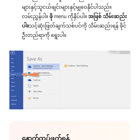
များနှင့်သူငယ်ချင်းများနှင့်မျှဝေနိုင်ပါသည်။
လမ်းညွှန်ပါ။
ဖို
menu ကိုနှိပ်ပါ။
အဖြစ် သိမ်းဆည်း
ပါ။
သင့်ဆုံးဖြတ်ချက်သစ်ပင်ကို သိမ်းဆည်းရန် ဖိုင်
ဦးတည်ရာကို ရွေးပါ။
နောက်ထပ်ဖတ်ရန်