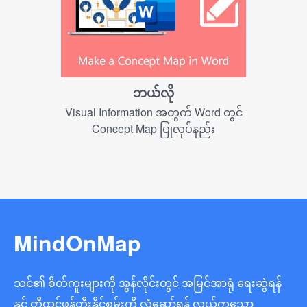
ဘယ်လို
Visual Information အတွက် Word တွင်
Concept Map ပြုလုပ်နည်း
MindOnMap
သင်၏ စိတ်ကူးများကို အွန်လိုင်းတွင် အမြင်အာရုံ ရေးဆွဲရန်
နှင့် တီထွင်ဖန်တီးနိုင်စွမ်းကို လှုံ့ဆော်ရန် လွယ်ကူသော