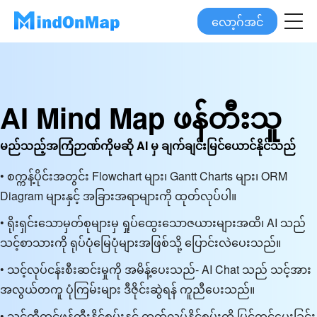
လော့ဂ်အင်
AI Mind Map ဖန်တီးသူ
မည်သည့်အကြံဉာဏ်ကိုမဆို AI မှ ချက်ချင်းမြင်ယောင်နိုင်သည်
• စက္ကန့်ပိုင်းအတွင်း Flowchart များ၊ Gantt Charts များ၊ ORM
Diagram များနှင့် အခြားအရာများကို ထုတ်လုပ်ပါ။
• ရိုးရှင်းသောမှတ်စုများမှ ရှုပ်ထွေးသောဇယားများအထိ၊ AI သည်
သင့်စာသားကို ရုပ်ပုံမြေပုံများအဖြစ်သို့ ပြောင်းလဲပေးသည်။
• သင့်လုပ်ငန်းစီးဆင်းမှုကို အမိန့်ပေးသည်- AI Chat သည် သင့်အား
အလွယ်တကူ ပုံကြမ်းများ ဒီဇိုင်းဆွဲရန် ကူညီပေးသည်။
• သင့်တီထွင်ဖန်တီးနိုင်စွမ်းနှင့် ထုတ်လုပ်နိုင်စွမ်းကို မြှင့်တင်ပေးခြင်း