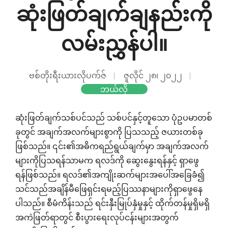
ဆုံးဖြတ်ချက်ချနည်းကို
လမ်းညွှန်ပါ။
ဗစ်တိုးရီးယားလိုပက်ဇ်
ဇူလိုင် ၂၈၊ ၂၀၂၂
ဘယ်လို
ဆုံးဖြတ်ချက်သစ်ပင်သည် သစ်ပင်နှင့်တူသော ပုံဥပမာတစ်
ခုတွင် အချက်အလက်များစွာကို ပြသသည့် ဇယားတစ်ခု
ဖြစ်သည်။ ၎င်း၏အဓိကရည်ရွယ်ချက်မှာ အချက်အလက်
များကိုပြသရန်သာမက ရလဒ်ကို ဆွေးနွေးရန်နှင့် ရှာဖွေ
ရန်ဖြစ်သည်။ ရလဒ်၏အကျိုးဆက်များအပေါ်အခြေခံ၍
သင်သည်အချိန်မီဖြေရှင်းရမည့်ပြဿနာများကိုရှာဖွေနေ
ပါသည်။ စီမံကိန်းသည် ရင်းနှီးမြုပ်နှံမှုနှင့် ထိုက်တန်မှုရှိမရှိ
အကဲဖြတ်ရာတွင် စီးပွားရေးလုပ်ငန်းများအတွက်