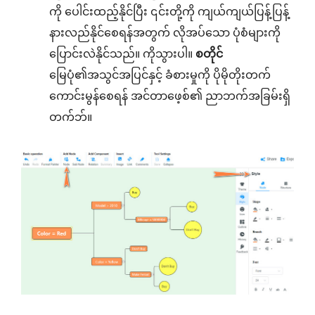
ကို ပေါင်းထည့်နိုင်ပြီး ၎င်းတို့ကို ကျယ်ကျယ်ပြန့်ပြန့်
နားလည်နိုင်စေရန်အတွက် လိုအပ်သော ပုံစံများကို
ပြောင်းလဲနိုင်သည်။ ကိုသွားပါ။
စတိုင်
မြေပုံ၏အသွင်အပြင်နှင့် ခံစားမှုကို ပိုမိုတိုးတက်
ကောင်းမွန်စေရန် အင်တာဖေ့စ်၏ ညာဘက်အခြမ်းရှိ
တက်ဘ်။