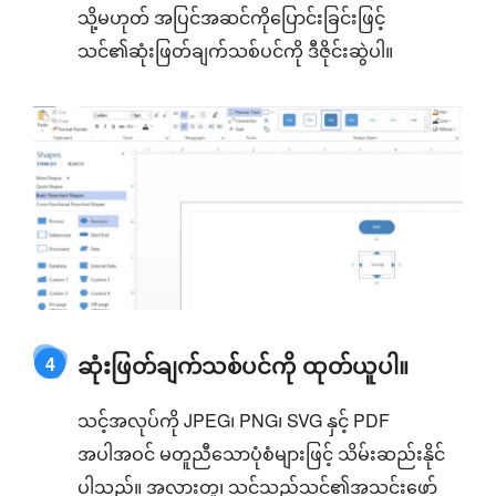
သို့မဟုတ် အပြင်အဆင်ကိုပြောင်းခြင်းဖြင့်
သင်၏ဆုံးဖြတ်ချက်သစ်ပင်ကို ဒီဇိုင်းဆွဲပါ။
ဆုံးဖြတ်ချက်သစ်ပင်ကို ထုတ်ယူပါ။
4
သင့်အလုပ်ကို JPEG၊ PNG၊ SVG နှင့် PDF
အပါအဝင် မတူညီသောပုံစံများဖြင့် သိမ်းဆည်းနိုင်
ပါသည်။ အလားတူ၊ သင်သည်သင်၏အသင်းဖော်