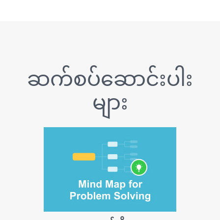
ဆက်စပ်ဆောင်းပါး
များ