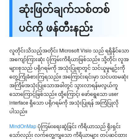
ဆုံးဖြတ်ချက်သစ်တစ်
ပင်ကို ဖန်တီးနည်း
လူတိုင်းသိသည့်အတိုင်း Microsoft Visio သည် ရရှိနိုင်သော
အကျော်ကြားဆုံး ပုံကြမ်းကိရိယာဖြစ်သည်။ သို့တိုင်၊ လူအ
များစုသည် ပရိုဂရမ်ကို အသုံးပြုရာတွင် သင်ယူမှုမျဉ်းကို
တွေ့ကြုံခံစားကြရသည်။ အကြောင်းရင်းမှာ သင်ပထမဆုံး
အကြိမ်အသုံးပြုသောအခါတွင် သွားလာရန်မလွယ်ကူ
သောကြောင့်ဖြစ်သည်။ ထို့ကြောင့်၊ ဖော်ရွေသော user
interface ရှိသော ပရိုဂရမ်ကို အသုံးပြုရန် အကြံပြုလို
ပါသည်။
MindOnMap
ပုံကြမ်းရေးဆွဲခြင်း ကိရိယာသည် ရိုးရှင်း
သော်လည်း လက်တွေ့ကျသော ကိရိယာများ တပ်ဆင်ထား