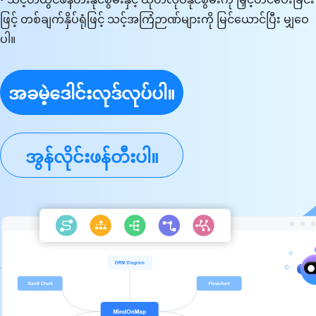
ဖြင့် တစ်ချက်နှိပ်ရုံဖြင့် သင့်အကြံဉာဏ်များကို မြင်ယောင်ပြီး မျှဝေ
ပါ။
အခမဲ့ဒေါင်းလုဒ်လုပ်ပါ။
အွန်လိုင်းဖန်တီးပါ။