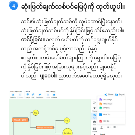
ဆုံးဖြတ်ချက်သစ်ပင်မြေပုံကို ထုတ်ယူပါ။
4
သင်၏ ဆုံးဖြတ်ချက်သစ်ကို လုပ်ဆောင်ပြီးနောက်၊
ဆုံးဖြတ်ချက်သစ်ပင်ကို နှိပ်ခြင်းဖြင့် သိမ်းဆည်းပါ။
တင်ပို့ခြင်း။
ခလုတ် ဖော်မတ်ကို သင်ရွေးချယ်နိုင်
သည့် အကန့်တစ်ခု ပွင့်လာသည်။ ပုံနှင့်
စာရွက်စာတမ်းဖော်မတ်များကြားကို ရွေးပါ။ မြေပုံ
ကို နှိပ်ခြင်းဖြင့် အခြားသူများနှင့်လည်း မျှဝေနိုင်
ပါသည်။
မျှဝေပါ။
ညာဘက်အပေါ်ထောင့်ရှိခလုတ်။