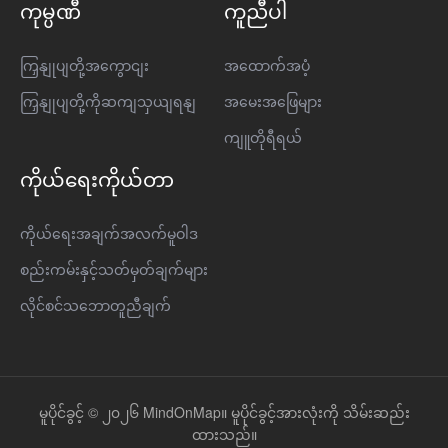
ကုမ္ပဏီ
ကူညီပါ
ကြှနျုပျတို့အကွောငျး
အထောက်အပံ့
ကြှနျုပျတို့ကိုဆကျသှယျရနျ
အမေးအဖြေများ
ကျူတိုရီရယ်
ကိုယ်ရေးကိုယ်တာ
ကိုယ်ရေးအချက်အလက်မူဝါဒ
စည်းကမ်းနှင့်သတ်မှတ်ချက်များ
လိုင်စင်သဘောတူညီချက်
မူပိုင်ခွင့် © ၂၀၂၆ MindOnMap။ မူပိုင်ခွင့်အားလုံးကို သိမ်းဆည်း
ထားသည်။