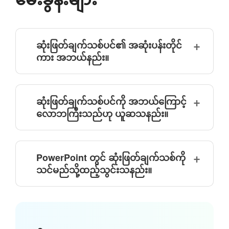
ဆုံးဖြတ်ချက်သစ်ပင်၏ အဆုံးပန်းတိုင်
ကား အဘယ်နည်း။
ဆုံးဖြတ်ချက်သစ်ပင်ကို အဘယ်ကြောင့်
လောဘကြီးသည်ဟု ယူဆသနည်း။
PowerPoint တွင် ဆုံးဖြတ်ချက်သစ်ကို
သင်မည်သို့ထည့်သွင်းသနည်း။