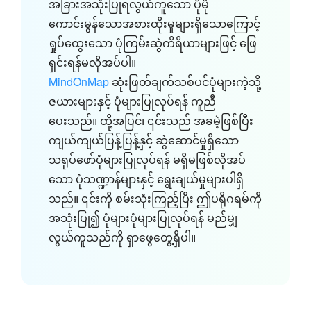
အခြားအသုံးပြုရလွယ်ကူသော ပိုမို
ကောင်းမွန်သောအစားထိုးမှုများရှိသောကြောင့်
ရှုပ်ထွေးသော ပုံကြမ်းဆွဲကိရိယာများဖြင့် ဖြေ
ရှင်းရန်မလိုအပ်ပါ။
MindOnMap
ဆုံးဖြတ်ချက်သစ်ပင်ပုံများကဲ့သို့
ဇယားများနှင့် ပုံများပြုလုပ်ရန် ကူညီ
ပေးသည်။ ထို့အပြင်၊ ၎င်းသည် အခမဲ့ဖြစ်ပြီး
ကျယ်ကျယ်ပြန့်ပြန့်နှင့် ဆွဲဆောင်မှုရှိသော
သရုပ်ဖော်ပုံများပြုလုပ်ရန် မရှိမဖြစ်လိုအပ်
သော ပုံသဏ္ဍာန်များနှင့် ရွေးချယ်မှုများပါရှိ
သည်။ ၎င်းကို စမ်းသုံးကြည့်ပြီး ဤပရိုဂရမ်ကို
အသုံးပြု၍ ပုံများပုံများပြုလုပ်ရန် မည်မျှ
လွယ်ကူသည်ကို ရှာဖွေတွေ့ရှိပါ။