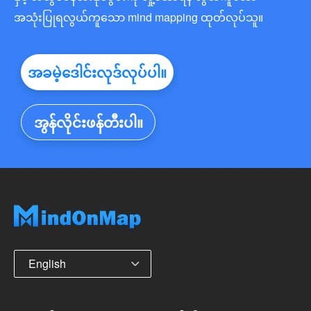
အသုံးပြုရလွယ်ကူသော mind mapping ထုတ်လုပ်သူ။
အခမဲ့ဒေါင်းလုဒ်လုပ်ပါ။
အွန်လိုင်းဖန်တီးပါ။
English