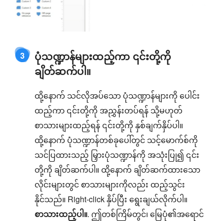
ပုံသဏ္ဍာန်များထည့်ကာ ၎င်းတို့ကို
3
ချိတ်ဆက်ပါ။
ထို့နောက် သင်လိုအပ်သော ပုံသဏ္ဍာန်များကို ပေါင်း
ထည့်ကာ ၎င်းတို့ကို အညွှန်းတပ်ရန် သို့မဟုတ်
စာသားများထည့်ရန် ၎င်းတို့ကို နှစ်ချက်နှိပ်ပါ။
ထို့နောက် ပုံသဏ္ဍာန်တစ်ခုပေါ်တွင် သင့်မောက်စ်ကို
သင်ပြထားသည့် မြှားပုံသဏ္ဍာန်ကို အသုံးပြု၍ ၎င်း
တို့ကို ချိတ်ဆက်ပါ။ ထို့နောက် ချိတ်ဆက်ထားသော
လိုင်းများတွင် စာသားများကိုလည်း ထည့်သွင်း
နိုင်သည်။ Right-click နှိပ်ပြီး ရွေးချယ်လိုက်ပါ။
စာသားထည့်ပါ။
. ဤတစ်ကြိမ်တွင်၊ မြေပုံ၏အရောင်