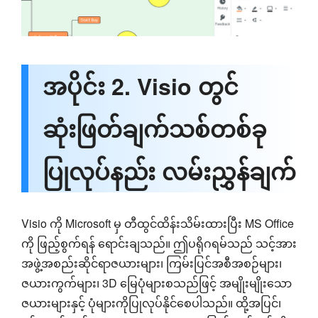
အပိုင်း 2. Visio တွင်
ဆုံးဖြတ်ချက်သစ်တစ်ခု
ပြုလုပ်နည်း လမ်းညွှန်ချက်
Visio ကို Microsoft မှ တီထွင်ထိန်းသိမ်းထားပြီး MS Office
ကို ဖြည့်စွက်ရန် ရောင်းချသည်။ ဤပရိုဂရမ်သည် သင့်အား
အဖွဲ့အစည်းဆိုင်ရာဇယားများ၊ ကြမ်းပြင်အစီအစဉ်များ၊
ဇယားကွက်များ၊ 3D မြေပုံများစသည်ဖြင့် အမျိုးမျိုးသော
ဇယားများနှင့် ပုံများကိုပြုလုပ်နိုင်စေပါသည်။ ထို့အပြင်၊