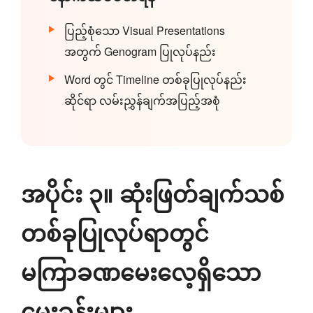
ပြည့်စုံသော Visual Presentations
အတွက် Genogram ပြုလုပ်နည်း
Word တွင် Timeline တစ်ခုပြုလုပ်နည်း
ဆိုင်ရာ လမ်းညွှန်ချက်အပြည့်အစုံ
အပိုင်း ၃။ ဆုံးဖြတ်ချက်သစ်
တစ်ခုပြုလုပ်ရာတွင်
မကြာခဏမေးလေ့ရှိသော
မေးခွန်းများ