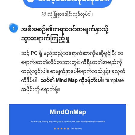
လုံခြုံစွာဒေါင်းလုဒ်လုပ်ပါ။
အစီအစဉ်၏တရားဝင်စာမျက်နှာသို့
1
သွားရောက်ကြည့်ရှု
သင့် PC ရှိ မည်သည့်ဘရောက်ဆာကိုမဆိုဖွင့်ပြီး ဘ
ရောက်ဆာ၏လိပ်စာဘားတွင် ကိရိယာ၏အမည်ကို
ထည့်သွင်းပါ။ စာမျက်နှာပေါ်ရောက်သည်နှင့်၊ ခလုတ်
ကိုနှိပ်ပါ။
သင်၏ Mind Map ကိုဖန်တီးပါ။
template
အပိုင်းကို ရောက်ဖို့။