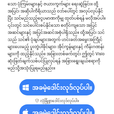
သော ပုံကြမ်းများနှင့် ဇယားကွက်များ ရေးဆွဲခြင်း။ ထို့
အပြင်၊ အဆိုပါကိရိယာသည် ဝဘ်ပေါ်တွင် အလုပ်လုပ်နိုင်
ပြီး သင်မည်သည့်ငွေပမာဏကိုမျှ ထုတ်ပစ်ရန် မလိုအပ်ပါ။
၎င်းတွင် သင်ပေါင်းစပ်နိုင်သော စတိုင်ကျသော အပြင်
အဆင်များနှင့် အပြင်အဆင်အစုံပါရှိသည်။ ထို့အပြင်၊ သင်
သည် သင်၏ ပုံချပ်များအတွက် ဟင်းခတ်အမွှေးအကြိုင်
များပေးမည့် ပူးတွဲပါဖိုင်များ၊ အိုင်ကွန်များနှင့် ကိန်းဂဏန်း
များကို ထည့်နိုင်သည်။ အခြားတစ်ဖက်တွင်၊ ဤတွင် Visio
ဆုံးဖြတ်ချက်သစ်ပင်ပြုလုပ်ရန် အခြားရွေးချယ်စရာကို
မည်သို့အသုံးပြုရမည်နည်း။
အခမဲ့ဒေါင်းလုဒ်လုပ်ပါ။
လုံခြုံစွာဒေါင်းလုဒ်လုပ်ပါ။
အခမဲ့ဒေါင်းလုဒ်လုပ်ပါ။