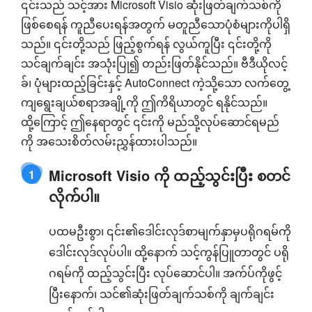
၎င်းသည် သင့်အား Microsoft Visio ဆုံးဖြတ်ချက်သစ်ကို
ဖြစ်စေရန် ကူညီပေးရန်အတွက် မတူညီသောပုံစံများကိုပါရှိ
သည်။ ၎င်းတို့သည် ဖြည့်စွက်ရန် လွယ်ကူပြီး ၎င်းတို့ကို
သင်ချက်ချင်း အသုံးပြု၍ တည်းဖြတ်နိုင်သည်။ ဗီဒီယိုလင့်
ခ်၊ ပုံများထည့်ခြင်းနှင့် AutoConnect ကဲ့သို့သော လက်တွေ့
ကျရွေးချယ်စရာအချို့ကို ဤကိရိယာတွင် ရနိုင်သည်။
ထို့ကြောင့် ဤနေရာတွင် ၎င်းကို မည်သို့လုပ်ဆောင်ရမည်
ကို အသေးစိတ်လမ်းညွှန်ထားပါသည်။
Microsoft Visio ကို ထည့်သွင်းပြီး စတင်
1
လိုက်ပါ။
ပထမဦးစွာ၊ ၎င်း၏ဒေါင်းလုဒ်စာမျက်နှာမှပရိုဂရမ်ကို
ဒေါင်းလုဒ်လုပ်ပါ။ ထို့နောက် သင့်ကွန်ပြူတာတွင် ပရို
ဂရမ်ကို ထည့်သွင်းပြီး လုပ်ဆောင်ပါ။ အက်ပ်ကိုဖွင့်
ပြီးနောက်၊ သင်၏ဆုံးဖြတ်ချက်သစ်ကို ချက်ချင်း