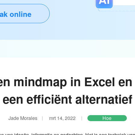
ak online
n mindmap in Excel en
een efficiënt alternatief
Jade Morales
mrt 14, 2022
Hoe
 van ideeën, informatie en gedachten. Het is een techniek va