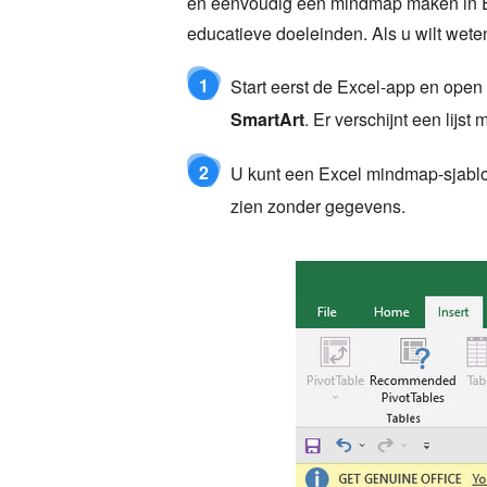
en eenvoudig een mindmap maken in Exc
educatieve doeleinden. Als u wilt wet
1
Start eerst de Excel-app en open
SmartArt
. Er verschijnt een lij
2
U kunt een Excel mindmap-sjabl
zien zonder gegevens.