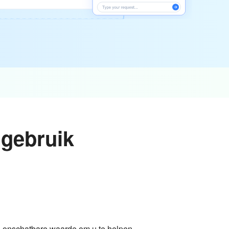
 gebruik
n onschatbare waarde om u te helpen