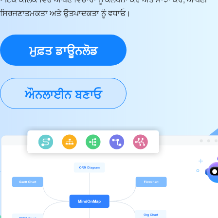
ਸਿਰਜਣਾਤਮਕਤਾ ਅਤੇ ਉਤਪਾਦਕਤਾ ਨੂੰ ਵਧਾਓ।
ਮੁਫ਼ਤ ਡਾਊਨਲੋਡ
ਔਨਲਾਈਨ ਬਣਾਓ