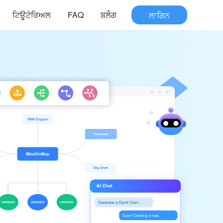
ਟਿਊਟੋਰਿਅਲ
FAQ
ਬਲੌਗ
ਲਾਗਿਨ