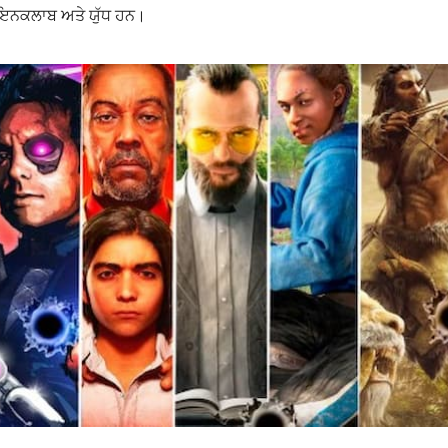
ਅ, ਇਨਕਲਾਬ ਅਤੇ ਯੁੱਧ ਹਨ।