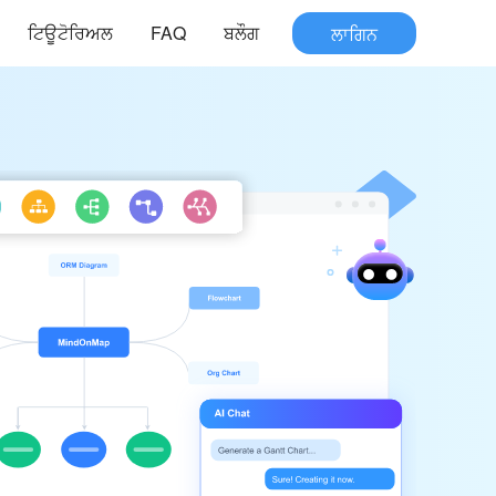
ਟਿਊਟੋਰਿਅਲ
FAQ
ਬਲੌਗ
ਲਾਗਿਨ