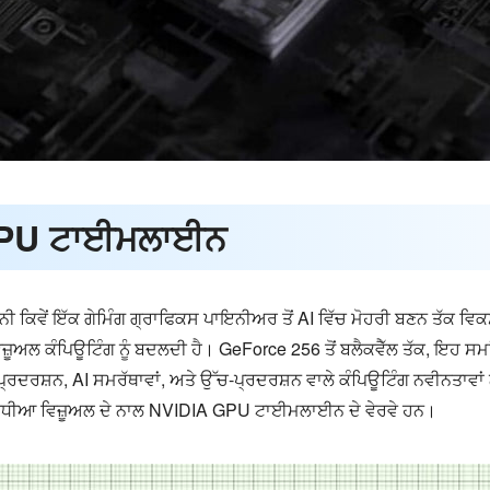
GPU ਟਾਈਮਲਾਈਨ
ੀ ਕਿਵੇਂ ਇੱਕ ਗੇਮਿੰਗ ਗ੍ਰਾਫਿਕਸ ਪਾਇਨੀਅਰ ਤੋਂ AI ਵਿੱਚ ਮੋਹਰੀ ਬਣਨ ਤੱਕ 
ਿਜ਼ੂਅਲ ਕੰਪਿਊਟਿੰਗ ਨੂੰ ਬਦਲਦੀ ਹੈ। GeForce 256 ਤੋਂ ਬਲੈਕਵੈੱਲ ਤੱਕ, ਇਹ ਸਮਾਂ
ਰਦਰਸ਼ਨ, AI ਸਮਰੱਥਾਵਾਂ, ਅਤੇ ਉੱਚ-ਪ੍ਰਦਰਸ਼ਨ ਵਾਲੇ ਕੰਪਿਊਟਿੰਗ ਨਵੀਨਤਾਵਾਂ ਨ
ੋਂ ਵਧੀਆ ਵਿਜ਼ੂਅਲ ਦੇ ਨਾਲ NVIDIA GPU ਟਾਈਮਲਾਈਨ ਦੇ ਵੇਰਵੇ ਹਨ।