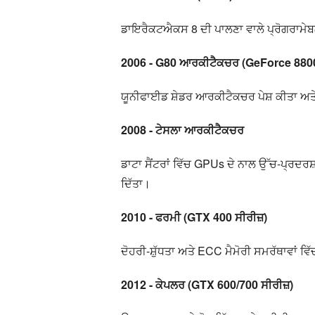
ਡਾਇਰੈਕਟਐਕਸ 8 ਦੀ ਪਾਲਣਾ ਵਾਲੇ ਪ੍ਰੋਗਰਾਮੇਬਲ
2006 - G80 ਆਰਕੀਟੈਕਚਰ (GeForce 880
ਯੂਨੀਫਾਈਡ ਸ਼ੇਡਰ ਆਰਕੀਟੈਕਚਰ ਪੇਸ਼ ਕੀਤਾ 
2008 - ਟੇਸਲਾ ਆਰਕੀਟੈਕਚਰ
ਡਾਟਾ ਸੈਂਟਰਾਂ ਵਿੱਚ GPUs ਦੇ ਨਾਲ ਉੱਚ-ਪ੍ਰਦਰਸ਼
ਦਿੱਤਾ।
2010 - ਫਰਮੀ (GTX 400 ਸੀਰੀਜ਼)
ਦੋਹਰੀ-ਸ਼ੁੱਧਤਾ ਅਤੇ ECC ਮੈਮੋਰੀ ਸਮਰੱਥਾਵਾਂ ਵ
2012 - ਕੇਪਲਰ (GTX 600/700 ਸੀਰੀਜ਼)