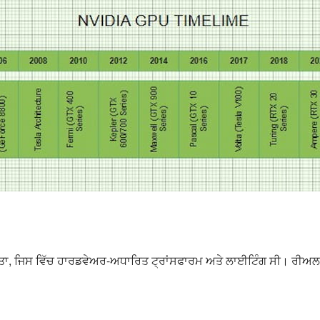
ਤਾ, ਜਿਸ ਵਿੱਚ ਹਾਰਡਵੇਅਰ-ਅਧਾਰਿਤ ਟ੍ਰਾਂਸਫਾਰਮ ਅਤੇ ਲਾਈਟਿੰਗ ਸੀ। ਰੀਅ