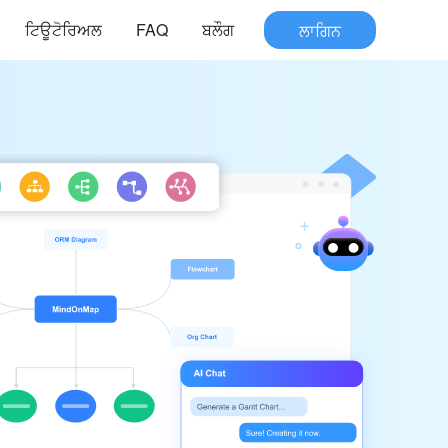
ਟਿਊਟੋਰਿਅਲ
FAQ
ਬਲੌਗ
ਲਾਗਿਨ