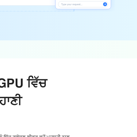
GPU ਵਿੱਚ
ਹਾਣੀ
ੰ ਇੱਕ ਗਲੋਬਲ ਲੀਡਰ ਵਜੋਂ ਮਜ਼ਬੂਤੀ ਨਾਲ