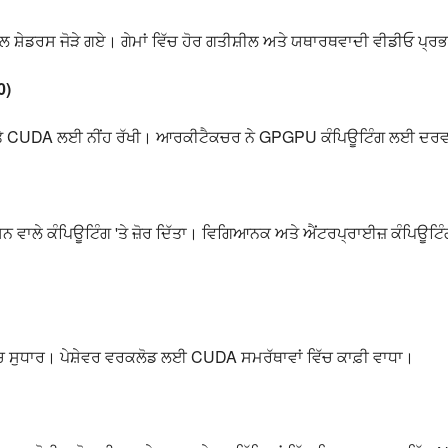
 ਸ਼ੇਡਰਸ ਜੋੜੇ ਗਏ। ਗੇਮਾਂ ਵਿੱਚ ਹੋਰ ਗਤੀਸ਼ੀਲ ਅਤੇ ਯਥਾਰਥਵਾਦੀ ਵੀਡੀਓ ਪ੍ਰਭ
0)
ਅਤੇ CUDA ਲਈ ਨੀਂਹ ਰੱਖੀ। ਆਰਕੀਟੈਕਚਰ ਨੇ GPGPU ਕੰਪਿਊਟਿੰਗ ਲਈ ਦਰਵਾ
ਨ ਵਾਲੇ ਕੰਪਿਊਟਿੰਗ 'ਤੇ ਜ਼ੋਰ ਦਿੱਤਾ। ਵਿਗਿਆਨਕ ਅਤੇ ਐਂਟਰਪ੍ਰਾਈਜ਼ ਕੰਪਿਊਟਿੰਗ ਵ
ਿੱਚ ਸੁਧਾਰ। ਪੇਸ਼ੇਵਰ ਵਰਕਲੋਡ ਲਈ CUDA ਸਮਰੱਥਾਵਾਂ ਵਿੱਚ ਕਾਫ਼ੀ ਵਾਧਾ।