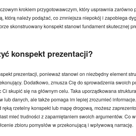
uczowym krokiem przygotowawczym, który usprawnia zarówno prz
 którą należy podążać, co zmniejsza niepokój i zapobiega dy
brze skonstruowany konspekt stanowi fundament skutecznej prez
yć konspekt prezentacji?
pekt prezentacji, ponieważ stanowi on niezbędny element struk
 przekonujący. Dodatkowo, zmusza Cię do sprowadzenia swoich 
c Ci skupić się na głównym celu. Taka uporządkowana struktura
w lub danych, ale także pomaga im lepiej zrozumieć informac
 ręką rzetelny konspekt lub mapę drogową, możesz zaprezentow
ast mieć trudności z zapamiętaniem swoich argumentów. Co wię
ałcenie zbioru pomysłów w przekonującą i wpływową narrację.