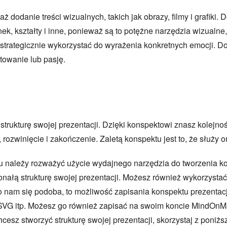
aż dodanie treści wizualnych, takich jak obrazy, filmy i grafik
cionek, kształty i inne, ponieważ są to potężne narzędzia wizual
 strategicznie wykorzystać do wyrażenia konkretnych emocji. D
owanie lub pasję.
strukturę swojej prezentacji. Dzięki konspektowi znasz kolejno
, rozwinięcie i zakończenie. Zaletą konspektu jest to, że służy
ru należy rozważyć użycie wydajnego narzędzia do tworzenia ko
łą strukturę swojej prezentacji. Możesz również wykorzystać r
. Co nam się podoba, to możliwość zapisania konspektu prezenta
VG itp. Możesz go również zapisać na swoim koncie MindOnMa
esz stworzyć strukturę swojej prezentacji, skorzystaj z poniżs