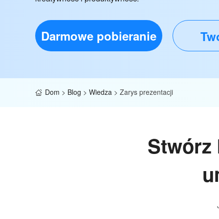
Darmowe pobieranie
Twó
Dom
>
Blog
>
Wiedza
>
Zarys prezentacji
Stwórz 
u