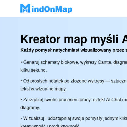
Kreator map myśli 
Każdy pomysł natychmiast wizualizowany przez s
• Generuj schematy blokowe, wykresy Gantta, diagr
kilku sekund.
• Od prostych notatek po złożone wykresy — sztuczna
tekst w wizualne mapy.
• Zarządzaj swoim procesem pracy: dzięki AI Chat m
diagramy.
• Wizualizuj i udostępniaj swoje pomysły jednym kli
kreatywność i produktywność.