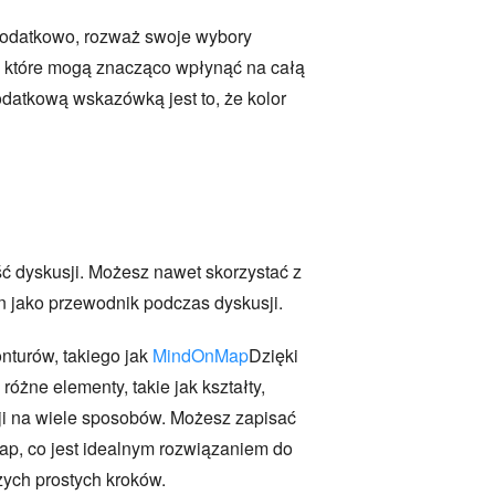
i. Dodatkowo, rozważ swoje wybory
ne, które mogą znacząco wpłynąć na całą
odatkową wskazówką jest to, że kolor
ść dyskusji. Możesz nawet skorzystać z
 on jako przewodnik podczas dyskusji.
nturów, takiego jak
MindOnMap
Dzięki
óżne elementy, takie jak kształty,
cji na wiele sposobów. Możesz zapisać
p, co jest idealnym rozwiązaniem do
zych prostych kroków.