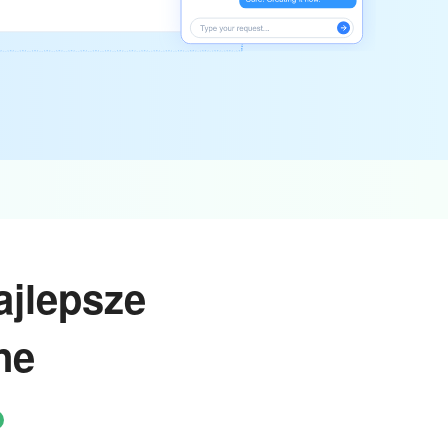
ajlepsze
ne