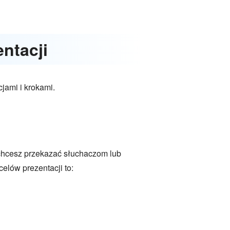
ntacji
jami i krokami.
o chcesz przekazać słuchaczom lub
elów prezentacji to: