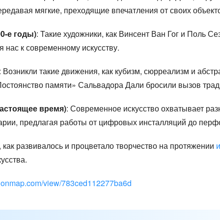
передавая мягкие, преходящие впечатления от своих объект
0-е годы)
: Такие художники, как Винсент Ван Гог и Поль С
 нас к современному искусству.
: Возникли такие движения, как кубизм, сюрреализм и абст
Постоянство памяти» Сальвадора Дали бросили вызов тра
астоящее время)
: Современное искусство охватывает ра
арии, предлагая работы от цифровых инсталляций до перф
 как развивалось и процветало творчество на протяжении
усства.
ndonmap.com/view/783ced112277ba6d