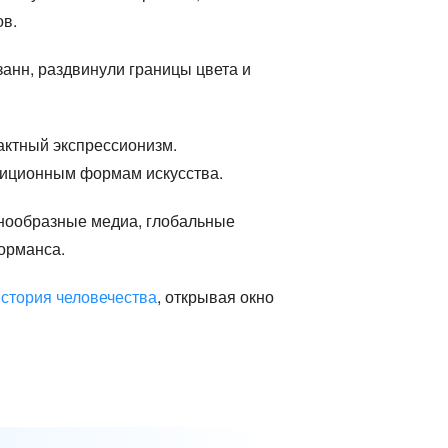
ов.
езанн, раздвинули границы цвета и
рактный экспрессионизм.
диционным формам искусства.
знообразные медиа, глобальные
орманса.
история человечества
, открывая окно