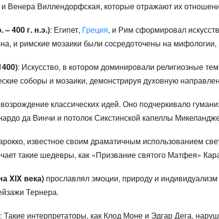
 и Венера Виллендорфская, которые отражают их отношен
– 400 г. н.э.)
: Египет,
Греция
, и Рим сформировал искусств
на, и римские мозаики были сосредоточены на мифологии, 
1400)
: Искусство, в котором доминировали религиозные тем
ские соборы и мозаики, демонстрируя духовную направлен
 возрождение классических идей. Оно подчеркивало гумани
ардо да Винчи и потолок Сикстинской капеллы Микеландже
барокко, известное своим драматичным использованием свет
чает такие шедевры, как «Призвание святого Матфея» Кар
а XIX века)
прославлял эмоции, природу и индивидуализм в
ейзажи Тернера.
: Такие интерпретаторы, как Клод Моне и Эдгар Дега, нару