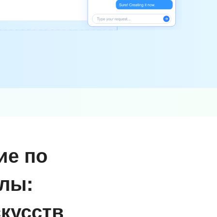
ие по
лы:
кусств