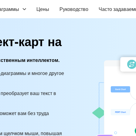
аграммы
Цены
Руководство
Часто задаваем
кт-карт на
сственным интеллектом.
-диаграммы и многое другое
преобразует ваш текст в
поможет вам без труда
ним щелчком мыши, повышая