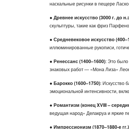
наскальные рисунки в пещере Ласко
●
Древнее искусство (3000 г. до н.э. 
скульптуры, такие как фриз Парфено
●
Средневековое искусство (400–
иллюминированные рукописи, готиче
●
Ренессанс (1400–1600)
: Это было
знаковых работ — «Мона Лиза» Леон
●
Барокко (1600–1750)
: Искусство 
эмоциональной интенсивности, вклю
●
Романтизм (конец XVIII – середин
ведущая народ» Делакруа и яркие п
●
Импрессионизм (1870–1880-е гг.)