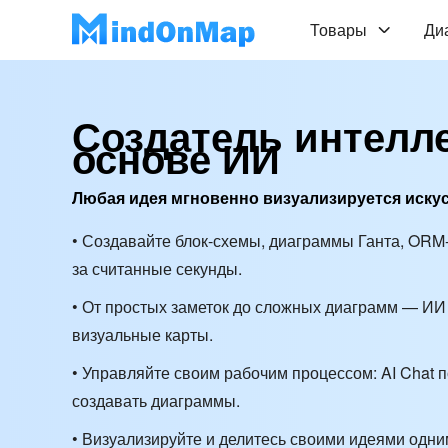
Товары
Ди
Создатель интелле
основе ИИ
Любая идея мгновенно визуализируется иску
• Создавайте блок-схемы, диаграммы Ганта, ORM
за считанные секунды.
• От простых заметок до сложных диаграмм — ИИ 
визуальные карты.
• Управляйте своим рабочим процессом: AI Chat 
создавать диаграммы.
• Визуализируйте и делитесь своими идеями од