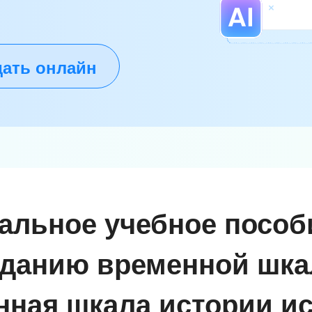
дать онлайн
альное учебное пособ
зданию временной шка
нная шкала истории ис