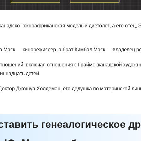
— канадско-южноафриканская модель и диетолог, а его отец
ска Маск — кинорежиссер, а брат Кимбал Маск — владелец р
 отношений, включая отношения с Граймс (канадской художн
иннадцать детей.
 Доктор Джошуа Холдеман, его дедушка по материнской ли
оставить генеалогическое д