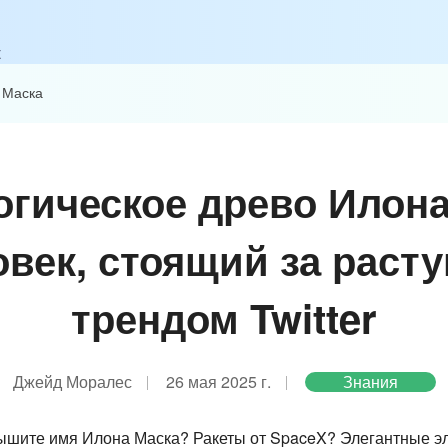
к
 Маска
огическое древо Илона
овек, стоящий за раст
трендом Twitter
Джейд Моралес
26 мая 2025 г.
Знания
слышите имя Илона Маска? Ракеты от SpaceX? Элегантные э