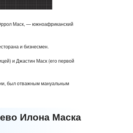
, Эррол Маск, — южноафриканский
есторана и бизнесмен.
ицей) и Джастин Маск (его первой
нии, был отважным мануальным
рево Илона Маска