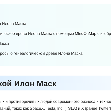
во Илона Маска
логическое древо Илона Маска с помощью MindOnMap с изо
Маска
просы о генеалогическом древе Илона Маска
акой Илон Маск
ых и противоречивых людей современного бизнеса и техно
ий, таких как SpaceX, Tesla, Inc. (TSLA) и X (ранее Twitte