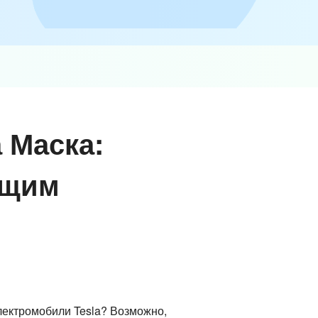
 Маска:
ущим
лектромобили Tesla? Возможно,