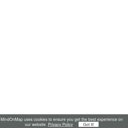
MindOnMap uses cookies to ensure you get the best experience on
our website.
Privacy Policy
Got it!