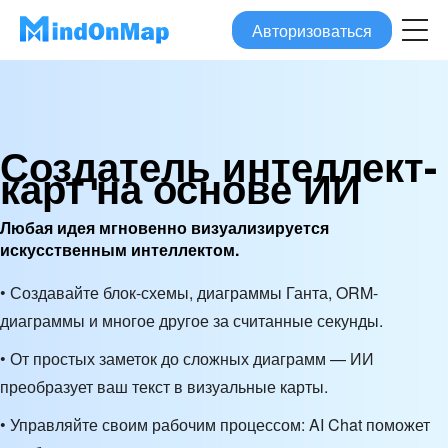
Авторизоваться
Создатель интеллект-
карт на основе ИИ
Любая идея мгновенно визуализируется
искусственным интеллектом.
• Создавайте блок-схемы, диаграммы Ганта, ORM-
диаграммы и многое другое за считанные секунды.
• От простых заметок до сложных диаграмм — ИИ
преобразует ваш текст в визуальные карты.
• Управляйте своим рабочим процессом: AI Chat поможет