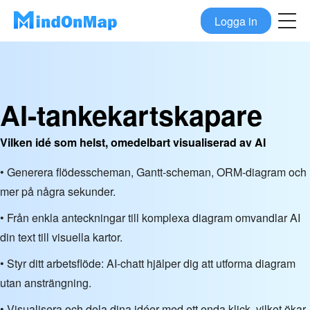
Logga in
AI-tankekartskapare
Vilken idé som helst, omedelbart visualiserad av AI
• Generera flödesscheman, Gantt-scheman, ORM-diagram och
mer på några sekunder.
• Från enkla anteckningar till komplexa diagram omvandlar AI
din text till visuella kartor.
• Styr ditt arbetsflöde: AI-chatt hjälper dig att utforma diagram
utan ansträngning.
• Visualisera och dela dina idéer med ett enda klick, vilket ökar