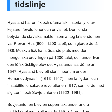
tidslinje
Ryssland har en rik och dramatisk historia fylld av
kejsare, revolutioner och envishet. Den första
betydande slaviska makten som antog kristendomen
var Kievan Rus (900-–1200-talet), som gjorde det år
988. Moskva fick framträdande plats med den
mongoliska erövringen på 1200-talet, och under Ivan
den förskräcklige blev det Rysslands tsardöme år
1547. Ryssland blev ett stort imperium under
Romanovdynastin (1613–1917), men fattigdom och
instabilitet orsakade revolutionen 1917, som förde med
sig Lenin och Sovjetunionen (1922–1991).
Sovjetunionen blev en supermakt under andra
världskriget men kollapsade 1991 på grund av