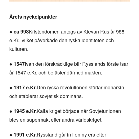
Årets nyckelpunkter
●
ca 998
Kristendomen antogs av Kievan Rus år 988
e.Kr., vilket påverkade den ryska identiteten och
kulturen.
●
1547
Ivan den förskräcklige blir Rysslands förste tsar
år 1547 e.Kr. och befäster därmed makten.
●
1917 e.Kr.
Den ryska revolutionen störtar monarkin
och etablerar sovjetisk dominans.
●
1945 e.Kr.
Kalla kriget började när Sovjetunionen
blev en supermakt efter andra världskriget.
●
1991 e.Kr.
Ryssland går in i en ny era efter