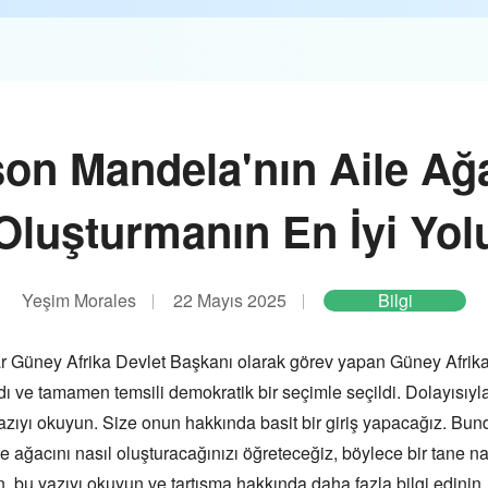
on Mandela'nın Aile Ağ
Oluşturmanın En İyi Yol
Yeşim Morales
22 Mayıs 2025
Bilgi
Güney Afrika Devlet Başkanı olarak görev yapan Güney Afrikalı 
ıydı ve tamamen temsili demokratik bir seçimle seçildi. Dolayısıy
yazıyı okuyun. Size onun hakkında basit bir giriş yapacağız. Bund
le ağacını nasıl oluşturacağınızı öğreteceğiz, böylece bir tane nas
 bu yazıyı okuyun ve tartışma hakkında daha fazla bilgi edinin.