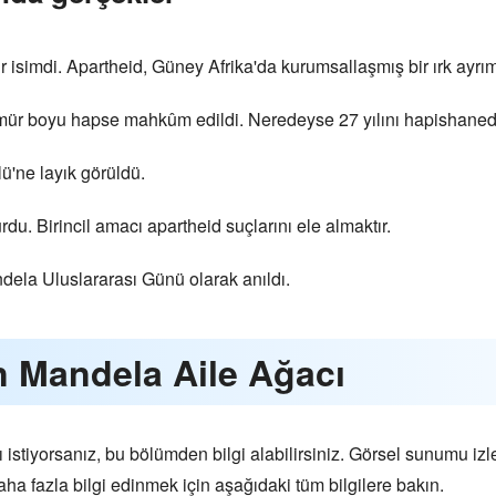
isimdi. Apartheid, Güney Afrika'da kurumsallaşmış bir ırk ayrımcı
ömür boyu hapse mahkûm edildi. Neredeyse 27 yılını hapishanede
ü'ne layık görüldü.
. Birincil amacı apartheid suçlarını ele almaktır.
la Uluslararası Günü olarak anıldı.
n Mandela Aile Ağacı
 istiyorsanız, bu bölümden bilgi alabilirsiniz. Görsel sunumu i
aha fazla bilgi edinmek için aşağıdaki tüm bilgilere bakın.