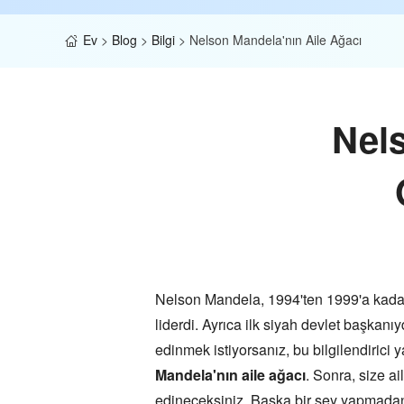
Ev
>
Blog
>
Bilgi
>
Nelson Mandela'nın Aile Ağacı
Nels
Nelson Mandela, 1994'ten 1999'a kadar 
liderdi. Ayrıca ilk siyah devlet başkan
edinmek istiyorsanız, bu bilgilendirici 
Mandela'nın aile ağacı
. Sonra, size ai
edineceksiniz. Başka bir şey yapmadan,