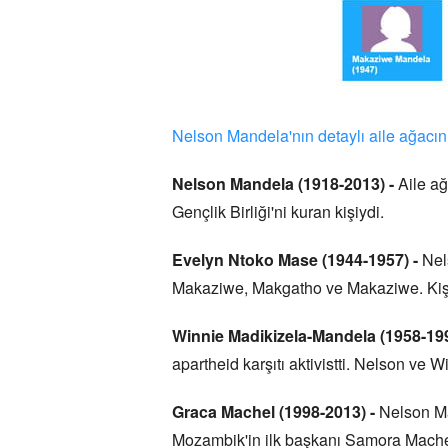
Nelson Mandela'nın detaylı aile ağacını
Nelson Mandela (1918-2013) -
Aile ağ
Gençlik Birliği'ni kuran kişiydi.
Evelyn Ntoko Mase (1944-1957) -
Nels
Makaziwe, Makgatho ve Makaziwe. Kişisel
Winnie Madikizela-Mandela (1958-199
apartheid karşıtı aktivistti. Nelson ve 
Graca Machel (1998-2013) -
Nelson Ma
Mozambik'in ilk başkanı Samora Machel 