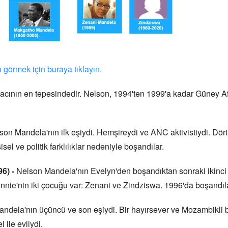
 görmek için buraya tıklayın.
acının en tepesindedir. Nelson, 1994'ten 1999'a kadar Güney Afr
on Mandela'nın ilk eşiydi. Hemşireydi ve ANC aktivistiydi. Dört
 ve politik farklılıklar nedeniyle boşandılar.
6) -
Nelson Mandela'nın Evelyn'den boşandıktan sonraki ikinci e
Winnie'nin iki çocuğu var: Zenani ve Zindziswa. 1996'da boşandıl
ndela'nın üçüncü ve son eşiydi. Bir hayırsever ve Mozambikli b
ile evliydi.