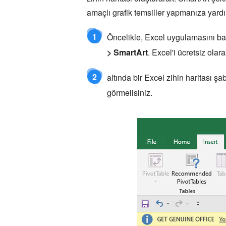
amaçlı grafik temsiller yapmanıza yardı
1
Öncelikle, Excel uygulamasını başl
> SmartArt
. Excel'i ücretsiz ola
2
altında bir Excel zihin haritası şa
görmelisiniz.