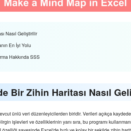
ı Nasıl Geliştirilir
nın En İyi Yolu
şturma Hakkında SSS
 Bir Zihin Haritası Nasıl Geliş
mevcut ünlü veri düzenleyicilerden biridir. Verileri açıkça kayde
lirgin işlevleri ve özelliklerinin yanı sıra, bu programı kullanman
 özelliği sayesinde Excel'de hızlı ve kolay bir şekilde zihin harita