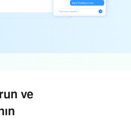
urun ve
nın