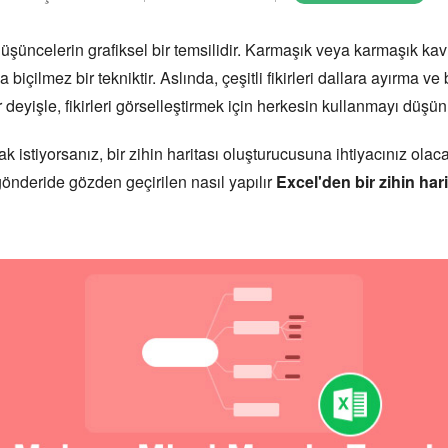
 ve düşüncelerin grafiksel bir temsilidir. Karmaşık veya karmaşık k
ilmez bir tekniktir. Aslında, çeşitli fikirleri dallara ayırma ve b
ir deyişle, fikirleri görselleştirmek için herkesin kullanmayı düşü
k istiyorsanız, bir zihin haritası oluşturucusuna ihtiyacınız olaca
gönderide gözden geçirilen nasıl yapılır
Excel'den bir zihin har