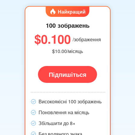
Найкращий
продавець
100 зображень
$0.100
/зображення
$10.00/місяць
Підпишіться
Високоякісні 100 зображень
Поновлення на місяць
Збільшити до 8×
Без водяного знака