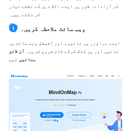
کر آزادانہ طور پر اپنے الگ ذہن کے نقشے تیار
کر سکتے ہیں۔
ویب سائٹ ملاحظہ کریں۔
1
اپنے براؤزر پر جائیں، اور آفیشل ویب سائٹ پر
جائیں اور پر کلک کرکے کام شروع کریں۔
آن لائن
بنائیں
ٹیب