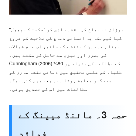
بوزان نے دماغ کی نقشہ سازی کو "حکمت کے پھول"
کہا کیونکہ یہ انسانی دماغ کی صلاحیت کو فروغ
دیتا ہے۔ ذہن کے نقشے کے ساتھ، آپ عام خیالات
کو بصری اور تیزی سے حاصل کر سکتے ہیں۔
Cunningham (2005) کے مطالعے کی بنیاد پر 80%
طلباء کو علمی تحقیق میں دماغی نقشہ سازی کو
مددگار معلوم ہوتا ہے۔ بعد میں کئی دیگر
مطالعات میں اس کی تصدیق ہوئی۔
حصہ 3۔ مائنڈ میپنگ کے
فوائد