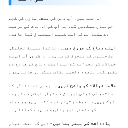
اس حصے میں، آپ ذہن کی نقشہ سازی کی کچھ
خوبیاں سیکھیں گے۔ یہ آپ کو اس بات کی ترغیب
دے سکتا ہے کہ اسے کیسے استعمال کیا جائے۔
اپنے دماغ کو فروغ دیں۔
- مائنڈ میپنگ تخلیقی
صلاحیتوں کو متحرک کرتی ہے۔ اس طرح، آپ اس سے
خیالات کو نچوڑنے کے لیے اپنے دماغ کو فروغ دے
سکیں گے۔ متعدد دلچسپ نکات ممکن ہو جاتے ہیں۔
خلاصہ خیالات کو واضح کریں۔
- بصری نمائندگی کے
ساتھ، آپ نوڈس اور ان کے ذیلی نوڈس کے ذریعے
ایک پیچیدہ موضوع تیار کر سکتے ہیں، جو مواد
کو منطقی اور واضح طور پر دکھاتا ہے۔
یادداشت کو بہتر بنائیں
- ذہن کا نقشہ تیار