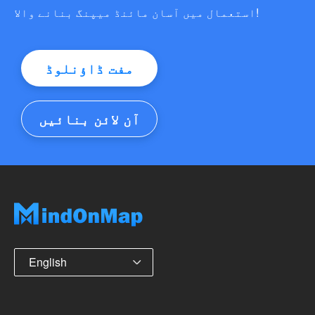
استعمال میں آسان مائنڈ میپنگ بنانے والا!
مفت ڈاؤنلوڈ
آن لائن بنائیں
English