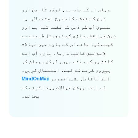
وہاں آپ کے پاس ہے، لوگ، تاریخ اور
ذہن کے نقشے کا صحیح استعمال۔ یہ
مضمون آپ کو ذہن کا نقشہ کیا ہے اور
ذہن کی نقشہ سازی کو ڈیجیٹل طریقے سے
کیسے کیا جائے اس کے بارے میں خیالات
لانے میں کامیاب رہا۔ ہاں، آپ اسے
کاغذ پر کر سکتے ہیں، لیکن رجحان کی
پیروی کرنے کے لیے، استعمال کریں۔
ایک ناقابل یقین تصویر
MindOnMap
کے اندر روشن خیالات پیدا کرنے کے
بجائے۔