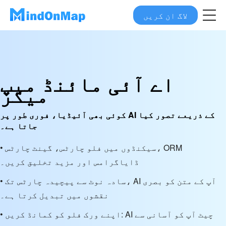
لاگ ان کریں
اے آئی مائنڈ میپ
میکر
کوئی بھی آئیڈیا، فوری طور پر AI کے ذریعے تصور کیا
جاتا ہے۔
• سیکنڈوں میں فلو چارٹس، گینٹ چارٹس، ORM
ڈایاگرامس اور مزید تخلیق کریں۔
• سادہ نوٹ سے پیچیدہ چارٹس تک، AI آپ کے متن کو بصری
نقشوں میں تبدیل کرتا ہے۔
• اپنے ورک فلو کو کمانڈ کریں: AI چیٹ آپ کو آسانی سے