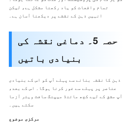
تمام واقعات کو یاد رکھنا مشکل ہے، لیکن
انہیں ذہن کے نقشے پر دیکھنا آسان ہے۔
حصہ 5۔ دماغی نقشہ کی
بنیادی باتیں
ذہن کا نقشہ بنانے سے پہلے آپ کو اس کے بنیادی
عناصر پر پہلے سے غور کرنا ہوگا۔ اس کے بعد،
آپ مشق کے لیے کچھ مائنڈ میپنگ سافٹ ویئر آزما
سکتے ہیں۔
مرکزی موضوع