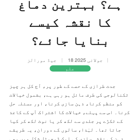
ہے؟ بہترین دماغ
کا نقشہ کیسے
بنایا جائے؟
18 جولائی 2025
جیڈ مورالز
علم
جدت طرازی کے حصے کے طور پر، آج کل ہر چیز
ٹکنالوجی کی طرف مائل ہو رہی ہے، بشمول خیالات
کو منظم کرنا، ذہن سازی کرنا، اور مسئلہ حل
کرنا۔ اس سے پہلے، خیالات کا اشتراک آپ کے کاغذ
کے ٹکڑے پر جلدی سے لکھ کر یا نوٹ لکھ کر کیا
جاتا تھا۔ لہٰذا، سالوں کے دوران، یہ طریقے
ذہن کی نقشہ سازی کی ایک ڈیجیٹل شکل میں بھی