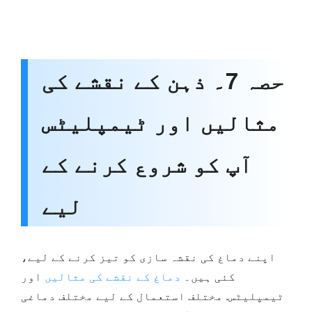
حصہ 7۔ ذہن کے نقشے کی
مثالیں اور ٹیمپلیٹس
آپ کو شروع کرنے کے
لیے
اپنے دماغ کی نقشہ سازی کو تیز کرنے کے لیے،
کئی ہیں۔
دماغ کے نقشے کی مثالیں
اور
ٹیمپلیٹس. مختلف استعمال کے لیے مختلف دماغی