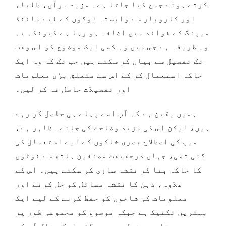
کرتے ہوئے جمع کیا جاتا ہے۔ مزید برآں، طلباء
اور کاروبار سے وابستہ لوگوں کے لیے مائنڈ
میپنگ کے فوائد میں اضافہ ہو رہا ہے کیونکہ یہ
وہ طریقہ ہے جس میں وہ کسی ایک موضوع کو اس وقت
تک تفصیل سے بیان کر سکتے ہیں جب تک کہ وہ ایک
خاکہ استعمال کر کے اس سے متعلق بڑی معلومات
اور تفصیلات حاصل نہ کر لیں۔
ہمیں یقین ہے کہ آپ اسے پہلے ہی حاصل کر رہے
ہیں، لیکن اس کی مزید وضاحت کی جائے۔ ظاہر ہے،
میپ کی اصطلاح بصری خاکوں کے لیے استعمال کی
گئی تھی، جہاں درحقیقت مصنفین ہاتھ سے نوٹوں
کا خاکہ بنا کر نقشہ سازی کر سکتے ہیں۔ اس کے
علاوہ، ذہن کا نقشہ مسائل کو حل کرنے اور
معلومات کی شاخوں کو حفظ کرنے کے لیے ایک
بہترین تکنیک ہے جبکہ موضوع کو مجموعی طور پر
سمجھتا ہے۔ ذیل میں دی گئی ایک مثال آپ کو