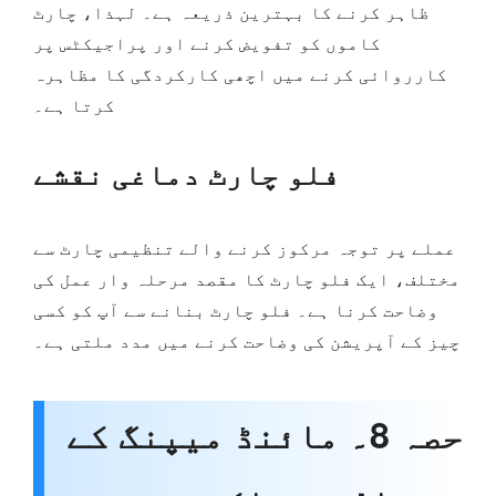
ظاہر کرنے کا بہترین ذریعہ ہے۔ لہذا، چارٹ
کاموں کو تفویض کرنے اور پراجیکٹس پر
کارروائی کرنے میں اچھی کارکردگی کا مظاہرہ
کرتا ہے۔
فلو چارٹ دماغی نقشے
عملے پر توجہ مرکوز کرنے والے تنظیمی چارٹ سے
مختلف، ایک فلو چارٹ کا مقصد مرحلہ وار عمل کی
وضاحت کرنا ہے۔ فلو چارٹ بنانے سے آپ کو کسی
چیز کے آپریشن کی وضاحت کرنے میں مدد ملتی ہے۔
حصہ 8۔ مائنڈ میپنگ کے