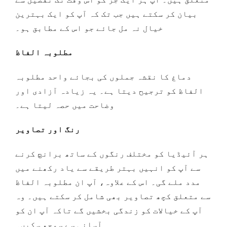
بیان کر سکتے ہیں جب تک کہ آپ کو ایک بہترین
خیال نہ مل جائے جو اس کے مطابق ہو۔
مطلوبہ الفاظ
دماغ کا نقشہ جملوں کی بجائے واحد مطلوبہ
الفاظ کو ترجیح دیتا ہے۔ یہ زیادہ آزادی اور
وضاحت میں حصہ لیتا ہے۔
رنگ اور تصاویر
ہر آئیڈیا کو مختلف رنگوں کے ساتھ برانچ کرنے
سے آپ کو انہیں بہتر طریقے سے یاد رکھنے میں
مدد ملے گی۔ اس کے علاوہ، آپ ان مطلوبہ الفاظ
سے متعلق کچھ تصاویر بھی شامل کر سکتے ہیں۔ وہ
آپ کے خیالات کو زندگی بخشیں گے تاکہ آپ ان کو
آسانی سے سمجھ سکیں۔