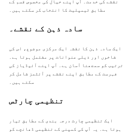
نقشے کی خدمت۔ آپ اپنے خیال کی مخصوص قسم کے
مطابق ٹیمپلیٹ کا انتخاب کر سکتے ہیں۔
سادہ ذہن کے نقشے۔
ایک سادہ ذہن کا نقشہ ایک مرکزی موضوع، اس کی
شاخوں اور ذیلی عنوانات پر مشتمل ہوتا ہے۔
ترتیب کو سمجھنا آسان ہے۔ آپ اپنے آئیڈیاز کی
فہرست کے مطابق اپنے نقشے پر آئٹمز شامل کر
سکتے ہیں۔
تنظیمی چارٹس
ایک تنظیمی چارٹ درجہ بندی کے مطابق تیار
ہوتا ہے۔ یہ آپ کی کمپنی کے تنظیمی ڈھانچے کو