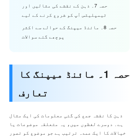
حصہ 7۔ ذہن کے نقشے کی مثالیں اور
ٹیمپلیٹس آپ کو شروع کرنے کے لیے
حصہ 8۔ مائنڈ میپنگ کے حوالے سے اکثر
پوچھے گئے سوالات
حصہ 1۔ مائنڈ میپنگ کا
تعارف
ذہن کا نقشہ جمع کی گئی معلومات کی ایک مثال
ہے۔ دوسرے لفظوں میں، یہ متعلقہ موضوعات یا
خیالات کا ایک عمدہ ترتیب ہے جو موضوع کو تصور