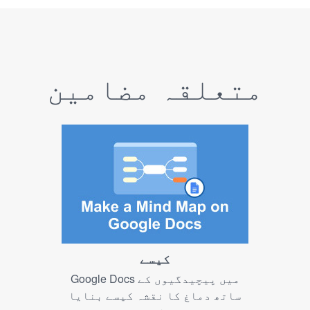
متعلقہ مضامین
کیسے
Google Docs میں پیچیدگیوں کے
ساتھ دماغ کا نقشہ کیسے بنایا