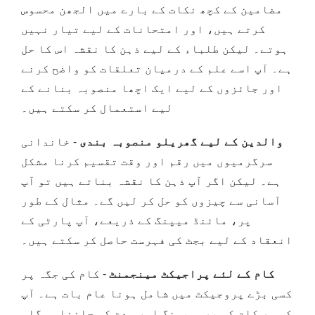
مضامین کے کچھ نکات کے بارے میں الجھن محسوس
کرتے ہیں، اور امتحانات کے لیے تیار نہیں
ہوتے۔ لیکن طلباء کے لیے ذہن کا نقشہ اس کا حل
ہے۔ آپ اسے علم کے درمیان تعلقات کو واضح کرنے
اور جائزوں کے لیے ایک اچھا منصوبہ بنانے کے
لیے استعمال کر سکتے ہیں۔
والدین کے لیے گھریلو منصوبہ بندی
- خاندانی
سرگرمیوں میں رقم اور وقت تقسیم کرنا مشکل
ہے۔ لیکن اگر آپ ذہن کا نقشہ بناتے ہیں تو آپ
آسانی سے چیزوں کو حل کر لیں گے۔ مثال کے طور
پر، مائنڈ میپنگ کے ذریعے، آپ پارٹی کے
انعقاد کے لیے بجٹ کی فہرست حاصل کر سکتے ہیں۔
کام کے لئے پراجیکٹ مینجمنٹ
- کام کی جگہ پر
کسی بڑے پروجیکٹ میں شامل ہونا عام بات ہے۔ آپ
کو ہر کام کی پروسیسنگ اور مدت کو جاننا ہوگا۔