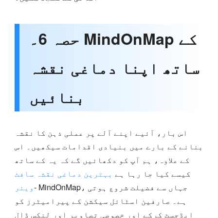
حصہ 6۔ MindOnMap کے
ساتھ اپنا دماغی نقشہ
بنائیں
اس بار، آئیے اپنے آلے پر عملی ذہن کا نقشہ
بنانے کے بارے میں بنیادی اقدامات سیکھیں۔ اس
کے علاوہ، ہم آپ کو دکھائیں گے کہ یہ کے ساتھ
کیسے کیا جا رہا ہے
بہترین دماغی نقشہ سافٹ
- MindOnMap، جہاں سے فضیلت شروع ہوتی
ویئر
ہے۔ صارفین اسٹائل سیکشن کے پیرامیٹرز کو
ایڈجسٹ کرکے اور خصوصی تصاویر اور لنکس ڈال