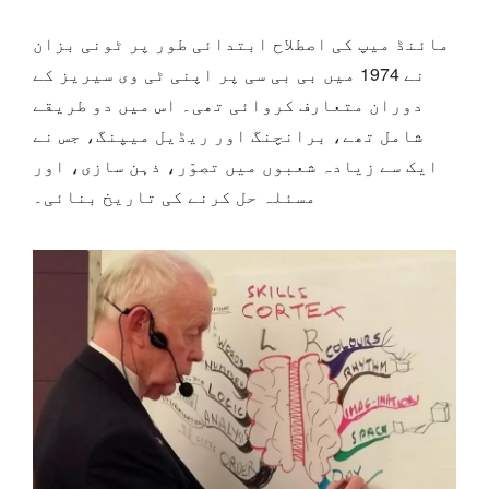
مائنڈ میپ کی اصطلاح ابتدائی طور پر ٹونی بزان
نے 1974 میں بی بی سی پر اپنی ٹی وی سیریز کے
دوران متعارف کروائی تھی۔ اس میں دو طریقے
شامل تھے، برانچنگ اور ریڈیل میپنگ، جس نے
ایک سے زیادہ شعبوں میں تصوّر، ذہن سازی، اور
مسئلہ حل کرنے کی تاریخ بنائی۔