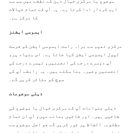
موضوع یا مرکزی خیال ذہن کے نقشے میں سب سے
اہم کردار ادا کرتا ہے۔ یہ آپ کے تمام خیالات
کا مرکز ہے۔
ایسوسی ایشنز
مرکزی تھیم سے براہ راست ایسوسی ایشن کو فرسٹ
لیول ایسوسی ایشن کہا جاتا ہے۔ اس بنیاد پر،
آپ دوسرے درجے کی انجمنیں، تیسرے درجے کی
انجمنیں وغیرہ بنا سکتے ہیں۔ یہ رابطے آپ کی
سوچ کو متاثر کریں گے۔
ذیلی موضوعات
ذیلی عنوانات آپ کے مرکزی خیال یا موضوع کی
شاخیں ہیں۔ اور شاخیں بنانے میں، آپ ان تمام
مطلوبہ الفاظ پر غور کریں گے جو اصل موضوع سے
متعلق ہیں۔ آپ ہر ایک جز کو اس وقت تک تفصیل سے