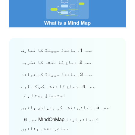
حصہ 1۔ مائنڈ میپنگ کا تعارف
حصہ 2. دماغ کا نقشہ کا نظریہ
حصہ 3۔ مائنڈ میپنگ کے فوائد
حصہ 4۔ دماغ کا نقشہ کس کے لیے
استعمال ہوتا ہے۔
حصہ 5۔ دماغی نقشہ کی بنیادی باتیں
حصہ 6۔ MindOnMap کے ساتھ اپنا
دماغی نقشہ بنائیں