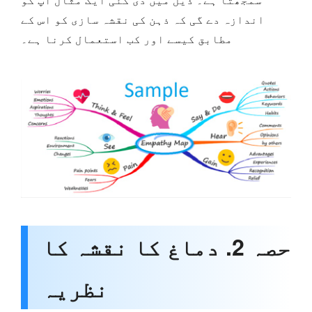
اندازہ دے گی کہ ذہن کی نقشہ سازی کو اس کے
مطابق کیسے اور کب استعمال کرنا ہے۔
حصہ 2. دماغ کا نقشہ کا
نظریہ