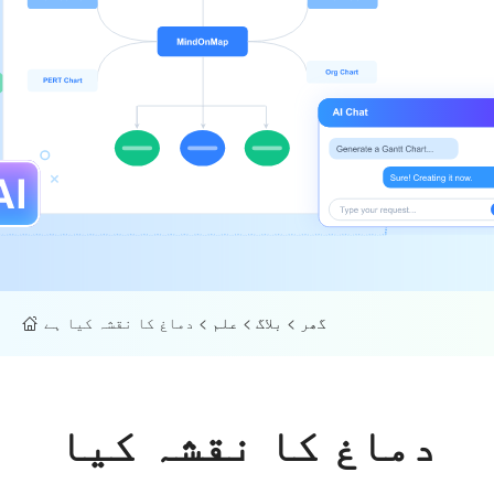
گھر
>
بلاگ
>
علم
>
دماغ کا نقشہ کیا ہے
دماغ کا نقشہ کیا