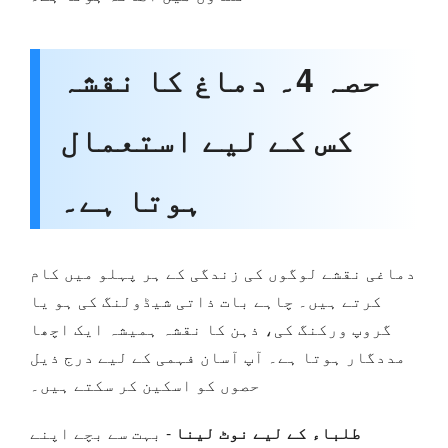
حصہ 4۔ دماغ کا نقشہ
کس کے لیے استعمال
ہوتا ہے۔
دماغی نقشے لوگوں کی زندگی کے ہر پہلو میں کام
کرتے ہیں۔ چاہے بات ذاتی شیڈولنگ کی ہو یا
گروپ ورکنگ کی، ذہن کا نقشہ ہمیشہ ایک اچھا
مددگار ہوتا ہے۔ آپ آسان فہمی کے لیے درج ذیل
حصوں کو اسکین کر سکتے ہیں۔
طلباء کے لیے نوٹ لینا
- بہت سے بچے اپنے