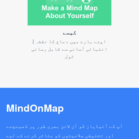
کیسے
اپنے بارے میں دماغ کا نقشہ |
انتہائی آسانی سے قابل رسائی
ٹول
MindOnMap
آپ کے آئیڈیاز کو آن لائن بصری طور پر کھینچنے
اور تخلیقی صلاحیتوں کو متاثر کرنے کے لیے