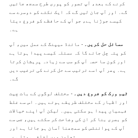
کرنے کے بعد، آپ تصور کو پوری طرح سمجھ جائیں
گے۔ اور آپ جان لیں گے کہ ایک نکتے کو دوسرے سے
کیسے جوڑنا ہے، جو آپ کے حافظے کو فروغ دیتا
ہے۔
مسائل حل کریں۔
- مائنڈ میپنگ کے عمل میں، آپ
کو پتہ چل جائے گا کہ مسئلہ کیسے پیدا ہوتا ہے
اور کون سا حصہ آپ کو سب سے زیادہ پریشان کرتا
ہے۔ پھر آپ اسے ترتیب سے حل کرنے کی ترغیب دیں
گے۔
ٹیم ورک کو فروغ دیں۔
- مختلف لوگوں کے بات چیت
اور اظہار کے مختلف طریقے ہوتے ہیں۔ اس سے غلط
فہمیاں پیدا ہو سکتی ہیں۔ لیکن آپ اپنے خیالات
کو بصری بنا کر ان کی وضاحت کر سکتے ہیں، جس سے
آپ کے پوائنٹس کو سمجھنا آسان ہو جاتا ہے اور
تعاون میں اضافہ ہوتا ہے۔