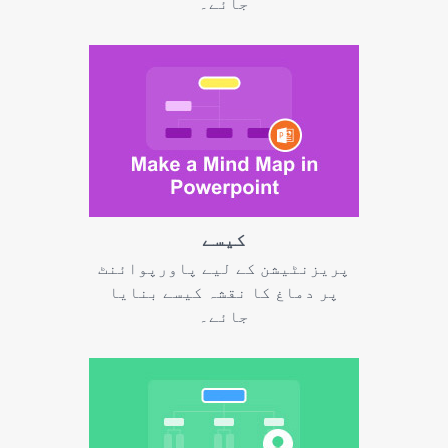
جائے۔
کیسے
پریزنٹیشن کے لیے پاورپوائنٹ
پر دماغ کا نقشہ کیسے بنایا
جائے۔