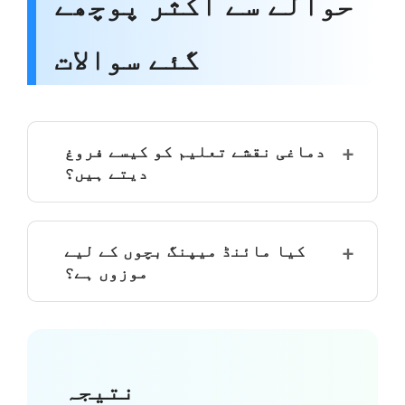
حوالے سے اکثر پوچھے
گئے سوالات
دماغی نقشے تعلیم کو کیسے فروغ
دیتے ہیں؟
کیا مائنڈ میپنگ بچوں کے لیے
موزوں ہے؟
نتیجہ