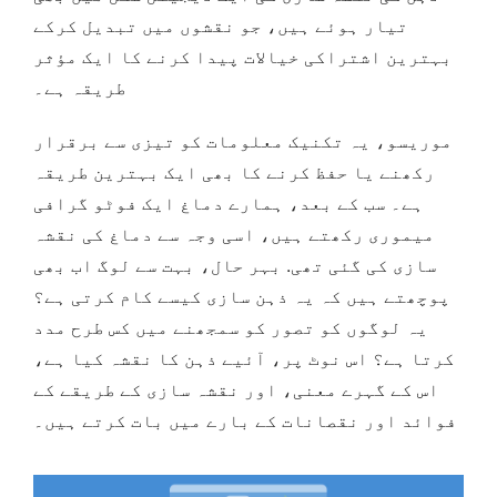
تیار ہوئے ہیں، جو نقشوں میں تبدیل کرکے
بہترین اشتراکی خیالات پیدا کرنے کا ایک مؤثر
طریقہ ہے۔
موریسو، یہ تکنیک معلومات کو تیزی سے برقرار
رکھنے یا حفظ کرنے کا بھی ایک بہترین طریقہ
ہے۔ سب کے بعد، ہمارے دماغ ایک فوٹو گرافی
میموری رکھتے ہیں، اسی وجہ سے دماغ کی نقشہ
سازی کی گئی تھی. بہر حال، بہت سے لوگ اب بھی
پوچھتے ہیں کہ یہ ذہن سازی کیسے کام کرتی ہے؟
یہ لوگوں کو تصور کو سمجھنے میں کس طرح مدد
کرتا ہے؟ اس نوٹ پر، آئیے ذہن کا نقشہ کیا ہے،
اس کے گہرے معنی، اور نقشہ سازی کے طریقے کے
فوائد اور نقصانات کے بارے میں بات کرتے ہیں۔