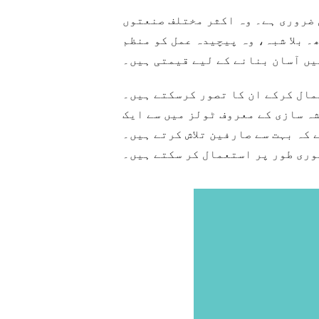
 ضروری ہے۔ وہ اکثر مختلف صنعتوں
 بلا شبہ، وہ پیچیدہ عمل کو منظم
یں آسان بنانے کے لیے قیمتی ہیں۔
مال کرکے ان کا تصور کرسکتے ہیں۔
ولز میں سے ایک XMind ہے۔ یہ معیاری دماغی نقشے اور خاکے بنانے کے لیے عملی اور مددگار
وری طور پر استعمال کر سکتے ہیں۔