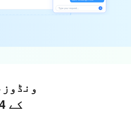
ونڈوز،
لیے XMind کے 4 بہترین متبادل