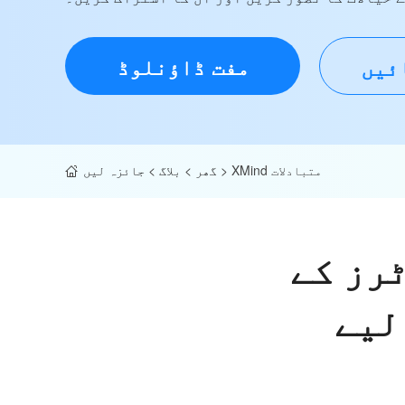
مفت ڈاؤنلوڈ
ائیں
XMind متبادلات
>
گھر
>
بلاگ
>
جائزہ لیں
رز کے