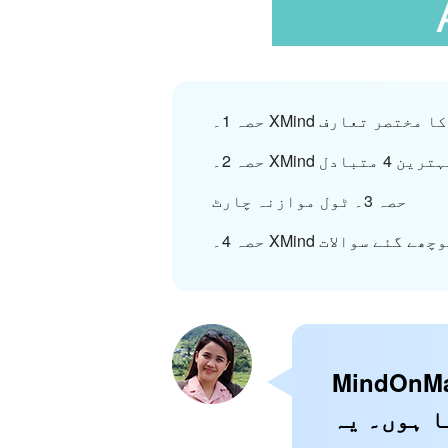
حصہ 1۔ XMind کا مختصر تعارف
 کے بہترین 4 متبادل
حصہ 3۔ ٹول موازنہ چارٹ
کثر پوچھے گئے سوالات
ادارتی ٹیم کے ایک اہم مصنف کے طور پر، میں ہمیشہ
ا ہوں۔ یہ