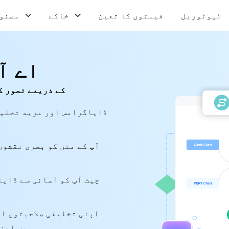
ٹیوٹوریل
قیمتوں کا تعین
خاکے
مصنو
اے آ
کوئی بھی آئیڈیا، فوری طور پر AI ک
میں اپنے