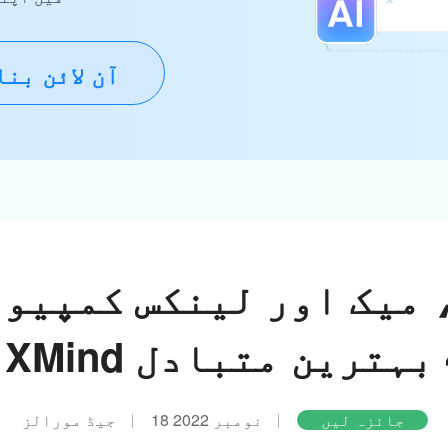
آن لائن بن
 میک اور لینکس کمپیوٹ
جائزہ لیں
18 نومبر 2022
جیڈ مورالز