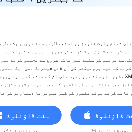
پ کو اسے ڈاؤن لوڈ کرنے کی ضرورت نہیں ہے کیونکہ یہ آن
س سے ترمیم کر سکتے ہیں تاکہ شروع سے تخلیق کرنے میں 
رنے کے لیے پروجیکٹس کی آن لائن شیئرنگ بھی ایک بہترین
مشورہ کر سکتے ہیں جیسے آپ ان کے ساتھ کسی ایک پروجیکٹ پر دور سے کام کر
ابل بھی بناتا ہے۔ آپ شاخوں کے بھرنے، بارڈر، شکل وغی
 ثابت کرتے ہوئے نقشوں کو کسی تصویر یا دستاویز کی فا
ت ڈاؤنلوڈ
مفت ڈاؤنلوڈ
محفوظ ڈاؤن لوڈ
محفوظ ڈاؤن لوڈ