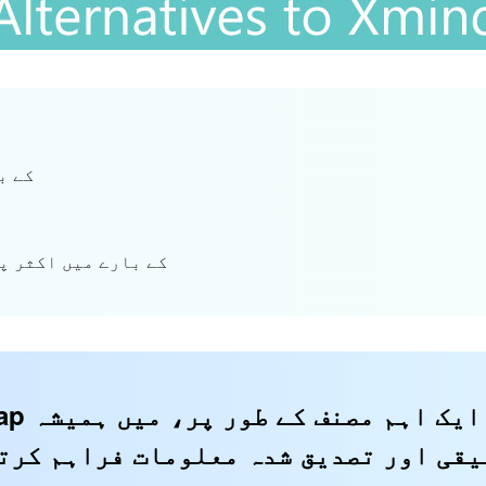
حصہ 2۔ XMind
حصہ 4۔ XMind کے بارے میں ا
MindOnMap کی 
یقی اور تصدیق شدہ معلومات فراہم کرت