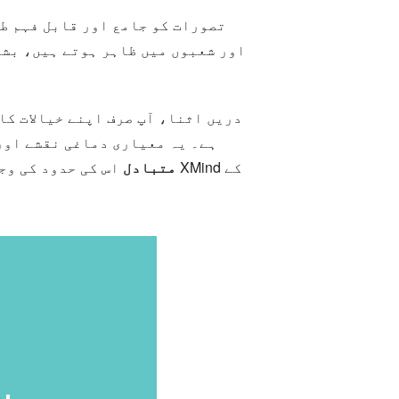
تصورات کو جامع اور قابل فہم ط
اور شعبوں میں ظاہر ہوتے ہیں، بشم
دریں اثنا، آپ صرف اپنے خیالات کا
XMind متبادل
اس کی حدود کی وجہ سے.