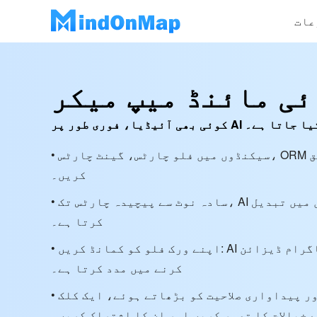
عات
ئی مائنڈ میپ میکر
ے ذریعے تصور کیا جاتا ہے۔
• سیکنڈوں میں فلو چارٹس، گینٹ چارٹس، ORM ڈایاگرامس اور مزید تخلیق
کریں۔
• سادہ نوٹ سے پیچیدہ چارٹس تک، AI آپ کے متن کو بصری نقشوں میں تبدیل
کرتا ہے۔
• اپنے ورک فلو کو کمانڈ کریں: AI چیٹ آپ کو آسانی سے ڈایاگرام ڈیزائن
کرنے میں مدد کرتا ہے۔
• اپنی تخلیقی صلاحیتوں اور پیداواری صلاحیت کو بڑھاتے ہوئے، ایک کلک
 خیالات کا تصور کریں اور ان کا اشتراک کریں۔