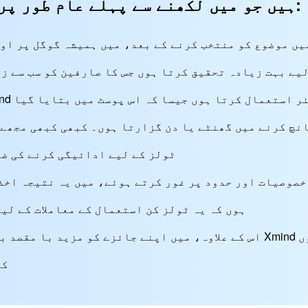
ہیں جو میں لکھنے سے پہلے عام طور پر کرتا ہوں:
 موضوع کو منتخب کرنے کے بعد، میں ہمیشہ گوگل پر اور فورمز میں nd
یے بہت زیادہ تحقیق کرتا ہوں جس کا صارفین کو سب سے ز
انچ کرنے میں گھنٹے یا دن گزارتا ہوں۔ کبھی کبھی مجھے 
ٹولز کے لیے ادائیگی کرنے کی ض
ہوں کہ یہ ٹولز کن استعمال کے معاملات کے لی
اس کے علاوہ، میں اپنے جائزے کو مزید با مقصد بنانے کے لیے Xmind متبادلات پ
کو