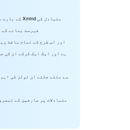
کے بارے میں
فہرست بنانے کے ل
ہے اور ایک ایک کرکے ان کی ج