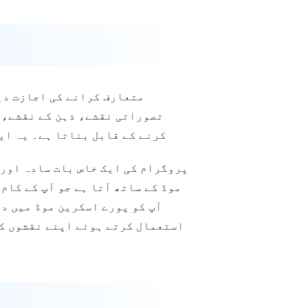
تصوراتی نقشے، ذہن کے نقشے، ی
کرنے کے قابل بناتا ہے۔ یہ ای
پروگرام کی ایک خاص بات سادہ اور 
آپ کو پورے اسکرین موڈ میں دا
استعمال کرتے ہوئے اپنے نقشوں کو