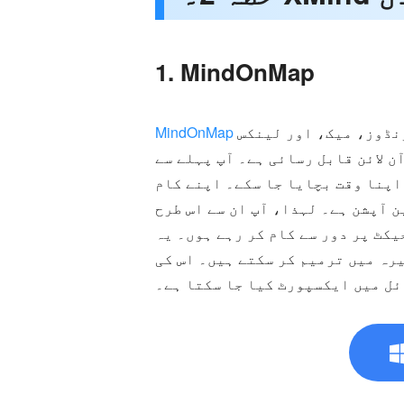
1. MindOnMap
ایک ویب پر مبنی ایپ ہے جسے آپ تمام پلیٹ فارمز پر استعمال کر سکتے ہیں، بشمول ونڈوز، میک، اور لینکس
MindOnMap
 لائن قابل رسائی ہے۔ آپ پہلے سے
اپنا وقت بچایا جا سکے۔ اپنے کام
 آپشن ہے۔ لہذا، آپ ان سے اس طرح
 رہے ہوں۔ یہ XMind متبادل مفت ٹول آپ کو اپنے
رہ میں ترمیم کر سکتے ہیں۔ اس کی
ئل میں ایکسپورٹ کیا جا سکتا ہے۔