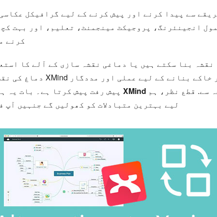
ریقے سے پیدا کرنے اور پیش کرنے کے لیے گرافیکل عکاسی
ول انجینئرنگ، پروجیکٹ مینجمنٹ، تعلیم، اور بہت کچھ۔
کرنے م
 نقشہ بنا سکتے ہیں یا دماغی نقشہ سازی کے آلے کا استع
دماغ کی نقشہ سازی کے معروف ٹ
 قطع نظر، ہم XMind کے
پیش رفت پیش کرتا ہے۔ بات یہ ہے کہ بہت سے صارفین تلاش کرتے ہیں۔
لیے بہترین متبادلات کو کھولیں گے جنہیں آپ ف