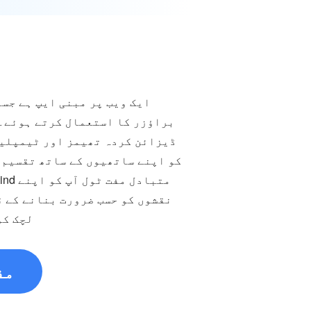
براؤزر کا استعمال کرتے ہوئے۔ آ
ڈیزائن کردہ تھیمز اور ٹیمپلیٹ
کو اپنے ساتھیوں کے ساتھ تقسیم ک
نقشوں کو حسب ضرورت بنانے کے ق
لچک کو
مف