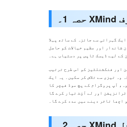
ارف
ساتھ پہلا XMind متعارف کرانے کی اجازت دیں۔ یہ پروگرام آپ کو
 شاندار اور عظیم خیالات کو حاصل
 کے لیے ڈیسک ٹاپس پر دستیاب ہے۔
ن اور فنکشنلٹیز کو اس طرح ترتیب
ر سکیں۔ یہ ایک Zen موڈ کے ساتھ آتا ہے جو آپ کے کام کی جگہ کو زیادہ سے زیادہ کرتا ہے اور
وہ، آپ پروگرام کے پچ موڈ فیچر کا
ٹرانزیشن اور لے آؤٹ تیار کرے گا
 اچھا تاثر دینے میں مدد کرے گا۔