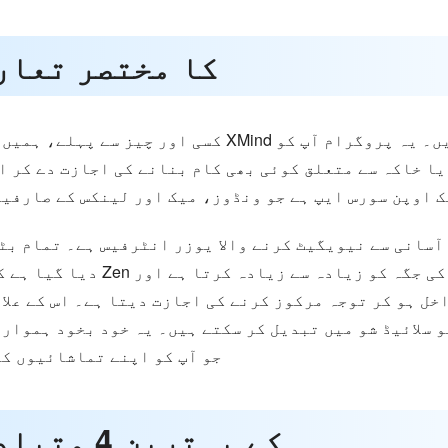
حصہ 1۔ XMind کا مختصر تع
کسی اور چیز سے پہلے، ہمیں ایک گہرائی سے جائزہ کے 
ا خاکہ سے متعلق کوئی بھی کام بنانے کی اجازت دے کر ان
ک اوپن سورس ایپ ہے جو ونڈوز، میک اور لینکس کے صارفین
آسانی سے نیویگیٹ کرنے والا یوزر انٹرفیس ہے۔ تمام بٹ
دیا گیا ہے کہ وہ تیزی سے تلاش ک
خل ہو کر توجہ مرکوز کرنے کی اجازت دیتا ہے۔ اس کے علا
 سلائیڈ شو میں تبدیل کر سکتے ہیں۔ یہ خود بخود ہموار 
جو آپ کو اپنے تماشائیوں کو
حصہ 2۔ XMind کے بہترین 4 متبادل