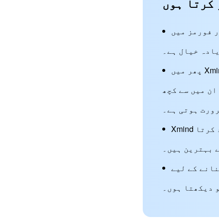
Xmi متبادل کی
یادہ خیال ہے۔
پھر میں Xmind اور اس طرح کے تمام سافٹ ویئر استعمال کرتا ہوں جیسا کہ اس پوسٹ میں بتایا گیا
ان میں سے کچھ
رورت ہوتی ہے۔
Xmind سے ملتے جلتے ان ٹولز کی اہم خصوصیات اور حدود پر غور کرتے ہوئے، میں یہ نتیجہ اخذ کرتا
ے بہترین ہیں۔
ر صارفین کے تبصروں
 دیکھتا ہوں۔