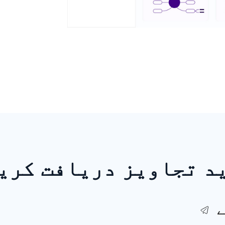
د تجاویز دریافت کری
ے