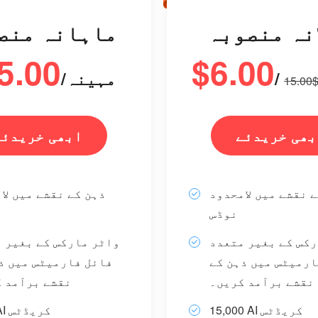
نہ منصوبہ
ماہانہ منص
5.00
$6.00
/مہینہ
$15.0
بھی خریدئے
ابھی خریدئے
 نقشے میں لامحدود
ذہن کے نقشے میں لا
نوڈس
رکس کے بغیر متعدد
واٹر مارکس کے بغیر 
ارمیٹس میں ذہن کے
فائل فارمیٹس میں ذ
نقشے برآمد کریں۔
نقشے برآمد 
15,000 AI کریڈٹس
1000 AI کریڈٹس