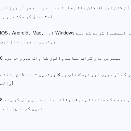
آن لائن اور آف لائن پائی چارٹ بنانے والے جو آپ روزانہ
استعمال کر سکتے ہیں۔
iOS، Android، Mac، اور Windows پر استعمال کرنے کے لیے
بہترین منصوبہ ساز ایپ
6 بہترین بار گراف بنانے والوں کا واک تھرو جائزہ
آپ کے لیے ویب اور ڈیسک ٹاپ پر 8 بہترین ٹائم لائن بنانے
والے!
8 اعلی درجے کے خاندانی درخت بنانے والے جنہیں آپ کو یاد
نہیں کرنا چاہئے۔