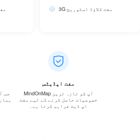
3G مفت کلاؤڈ اسٹوریج
1G 
مفت اپڈیٹس
MindOnMap آپ کو تازہ ترین
جب آ
خصوصیات حاصل کرنے کے لیے مفت
اپ ڈیٹ فراہم کرتا ہے۔