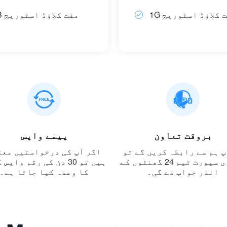
مفت کلاؤڈ اسٹوریج
500MB مفت کلاؤڈ اسٹوریج
بروقت تعاون
پیسے واپس
پ ہم سے رابطہ کریں گے تو
اگر آپ کی درخواستیں معق
ہماری سپورٹ ٹیم 24 گھنٹوں کے
ہیں تو 30 دن کی رقم واپ
اندر جواب دے گی۔
کا وعدہ کیا جاتا ہے۔