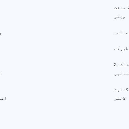
 سافٹ
ویئر
جائے۔
 طریقے
2 آسان ترین طریقوں کا استعمال کرتے ہوئے درخت کا خاکہ
نائیں
گائیڈ
لائنز