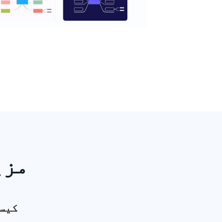
مزی
کیس