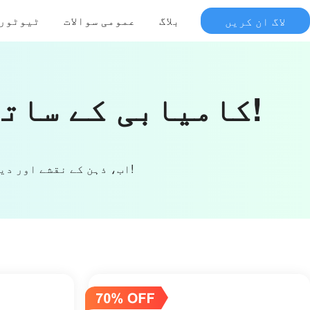
لاگ ان کریں
بلاگ
عمومی سوالات
ٹیوٹور
MindOnMap for Mac کامیابی کے ساتھ انسٹال ہو گیا!
اب، ذہن کے نقشے اور دیگر عام استعمال شدہ خاکوں کو کھینچنے کے لیے اس مائنڈ میپنگ ٹول کو لانچ کریں!