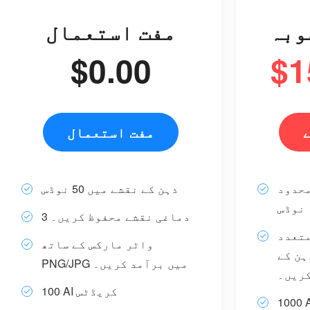
وبہ
مفت استعمال
$0.00
$1
مفت استعمال
محدود
ذہن کے نقشے میں 50 نوڈس
نوڈس
3 دماغی نقشے محفوظ کریں۔
متعدد
واٹر مارکس کے ساتھ
ہن کے
PNG/JPG میں برآمد کریں۔
کریں۔
100 AI کریڈٹس