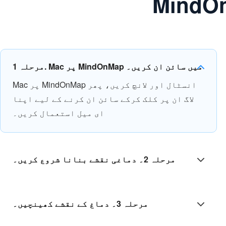
مرحلہ 1. Mac پر MindOnMap میں سائن ان کریں۔
Mac پر MindOnMap انسٹال اور لانچ کریں، پھر
لاگ ان پر کلک کرکے سائن ان کرنے کے لیے اپنا
ای میل استعمال کریں۔
مرحلہ 2۔ دماغی نقشے بنانا شروع کریں۔
مرحلہ 3۔ دماغ کے نقشے کھینچیں۔