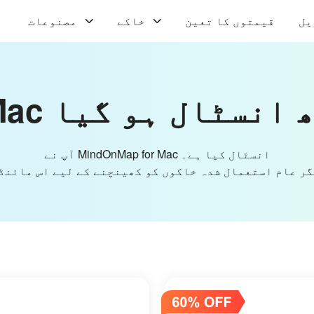
یل
قیمتوں کا تعین
خاکے
مصنوعات
آپ نے MindOnMap for Mac انسٹال کیا ہے۔