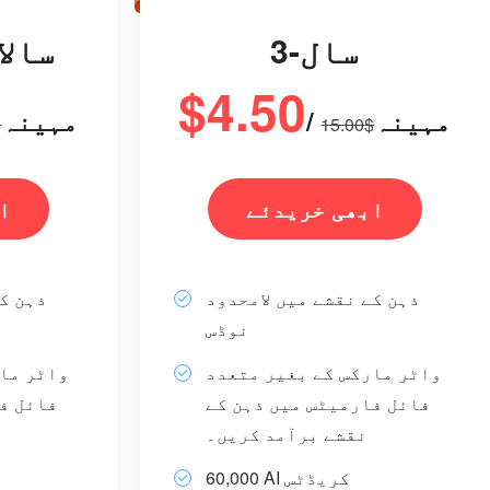
3-سال
سالا
$4.50
/مہینہ
/مہینہ
0
$15.00
ابھی خریدئے
ا
ذہن کے نقشے میں لامحدود
ذہن کے
نوڈس
واٹر مارکس کے بغیر متعدد
واٹر ما
فائل فارمیٹس میں ذہن کے
فائل ف
نقشے برآمد کریں۔
60,000 AI کریڈٹس