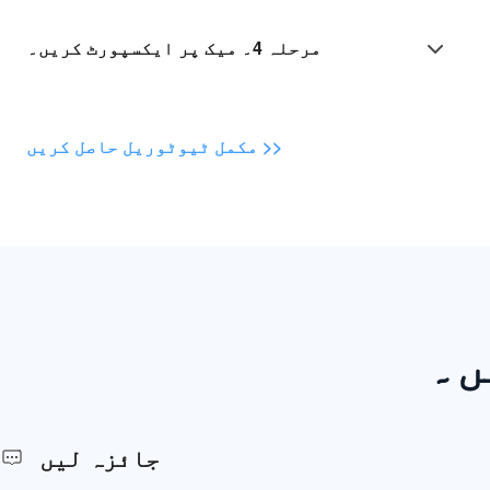
مرحلہ 4۔ میک پر ایکسپورٹ کریں۔
مکمل ٹیوٹوریل حاصل کریں >>
ں۔
جائزہ لیں