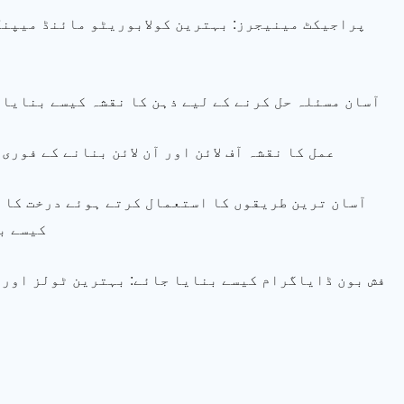
پراجیکٹ مینیجرز: بہترین کولابوریٹو مائنڈ میپنگ
آسان مسئلہ حل کرنے کے لیے ذہن کا نقشہ کیسے بنایا 
عمل کا نقشہ آف لائن اور آن لائن بنانے کے فوری
کیسے ب
فش بون ڈایاگرام کیسے بنایا جائے: بہترین ٹولز اور 