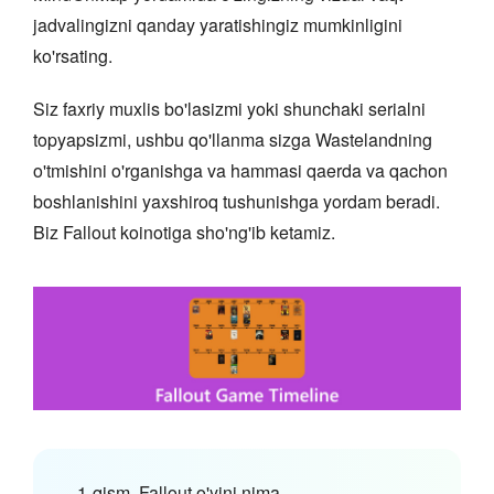
jadvalingizni qanday yaratishingiz mumkinligini
ko'rsating.
Siz faxriy muxlis bo'lasizmi yoki shunchaki serialni
topyapsizmi, ushbu qo'llanma sizga Wastelandning
o'tmishini o'rganishga va hammasi qaerda va qachon
boshlanishini yaxshiroq tushunishga yordam beradi.
Biz Fallout koinotiga sho'ng'ib ketamiz.
1-qism. Fallout o'yini nima