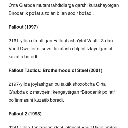
O'rta G'arbda mutant tahdidlarga qarshi kurashayotgan
Birodarlik po'lat a'zolari bilan sodir bo'ladi.
Fallout (1997)
2161-yilda o'rnatilgan Fallout asl o'yini Vault 13-dan
Vault Dweller-ni suvni tozalash chipini izlayotganini
kuzatib boradi.
Fallout Tactics: Brotherhood of Steel (2001)
2197-yilda joylashgan bu taktik shoxobcha Oʻrta
Gʻarbda oʻz mavqeini kengaytirgan “Birodarlik poʻlat”
boʻlinmasini kuzatib boradi.
Fallout 2 (1998)
2241-yilda Tanlangan kishi, birinchi Vault Dwellerning