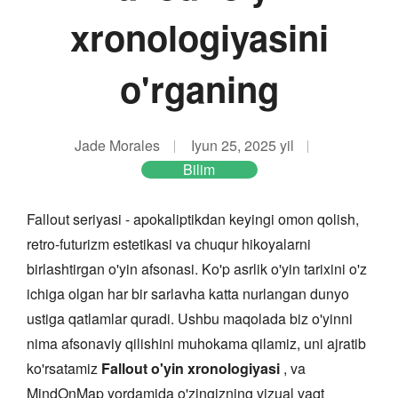
xronologiyasini
o'rganing
Jade Morales
Iyun 25, 2025 yil
Bilim
Fallout seriyasi - apokaliptikdan keyingi omon qolish,
retro-futurizm estetikasi va chuqur hikoyalarni
birlashtirgan o'yin afsonasi. Ko'p asrlik o'yin tarixini o'z
ichiga olgan har bir sarlavha katta nurlangan dunyo
ustiga qatlamlar quradi. Ushbu maqolada biz o'yinni
nima afsonaviy qilishini muhokama qilamiz, uni ajratib
ko'rsatamiz
Fallout o'yin xronologiyasi
, va
MindOnMap yordamida o'zingizning vizual vaqt