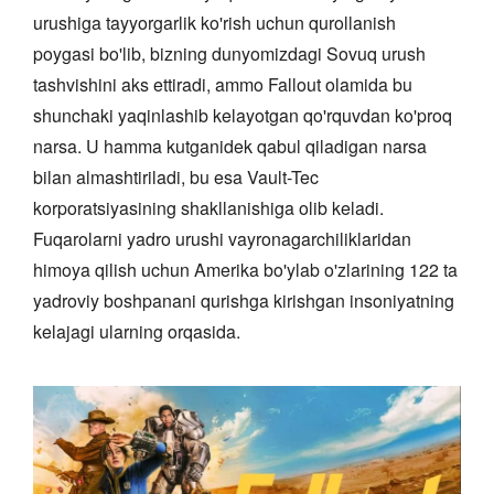
urushiga tayyorgarlik ko'rish uchun qurollanish
poygasi bo'lib, bizning dunyomizdagi Sovuq urush
tashvishini aks ettiradi, ammo Fallout olamida bu
shunchaki yaqinlashib kelayotgan qo'rquvdan ko'proq
narsa. U hamma kutganidek qabul qiladigan narsa
bilan almashtiriladi, bu esa Vault-Tec
korporatsiyasining shakllanishiga olib keladi.
Fuqarolarni yadro urushi vayronagarchiliklaridan
himoya qilish uchun Amerika bo'ylab o'zlarining 122 ta
yadroviy boshpanani qurishga kirishgan insoniyatning
kelajagi ularning orqasida.