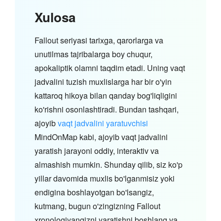
Xulosa
Fallout seriyasi tarixga, qarorlarga va
unutilmas tajribalarga boy chuqur,
apokaliptik olamni taqdim etadi. Uning vaqt
jadvalini tuzish muxlislarga har bir o'yin
kattaroq hikoya bilan qanday bog'liqligini
ko'rishni osonlashtiradi. Bundan tashqari,
ajoyib
vaqt jadvalini yaratuvchisi
MindOnMap kabi, ajoyib vaqt jadvalini
yaratish jarayoni oddiy, interaktiv va
almashish mumkin. Shunday qilib, siz ko'p
yillar davomida muxlis bo'lganmisiz yoki
endigina boshlayotgan bo'lsangiz,
kutmang, bugun o'zingizning Fallout
xronologiyangizni yaratishni boshlang va