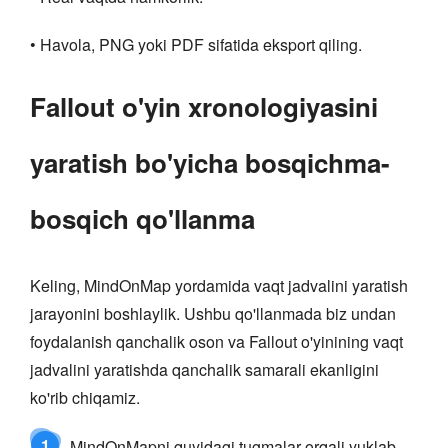
• Havola, PNG yoki PDF sifatida eksport qiling.
Fallout o'yin xronologiyasini
yaratish bo'yicha bosqichma-
bosqich qo'llanma
Keling, MindOnMap yordamida vaqt jadvalini yaratish
jarayonini boshlaylik. Ushbu qo'llanmada biz undan
foydalanish qanchalik oson va Fallout o'yinining vaqt
jadvalini yaratishda qanchalik samarali ekanligini
ko'rib chiqamiz.
1
MindOnMapni quyidagi tugmalar orqali yuklab