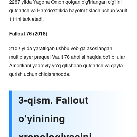
2287 yilda Yagona Omon qolgan o'g'irlangan o'g'lini
qutqarish va Hamdo'stlikda hayotni tiklash uchun Vault
111ni tark etadi.
Fallout 76 (2018)
2102-yilda yaratilgan ushbu veb-ga asoslangan
multiplayer prequel Vault 76 aholisi haqida bo'lib, ular
Amerikani yadroviy yo'q qilishdan qutqarish va qayta
qurish uchun chiqishmoqda.
3-qism. Fallout
o'yinining
xronologiyasini