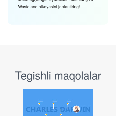
Wasteland hikoyasini jonlantiring!
Tegishli maqolalar