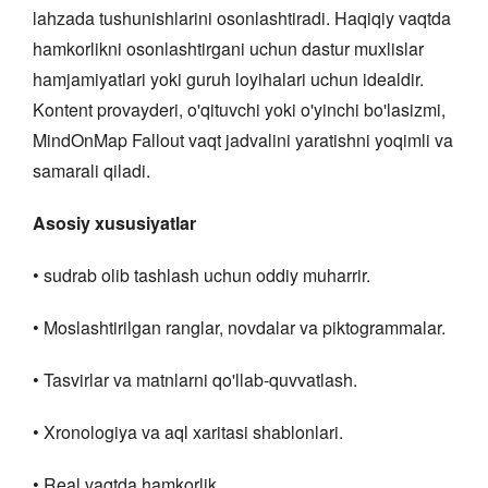
lahzada tushunishlarini osonlashtiradi. Haqiqiy vaqtda
hamkorlikni osonlashtirgani uchun dastur muxlislar
hamjamiyatlari yoki guruh loyihalari uchun idealdir.
Kontent provayderi, o'qituvchi yoki o'yinchi bo'lasizmi,
MindOnMap Fallout vaqt jadvalini yaratishni yoqimli va
samarali qiladi.
Asosiy xususiyatlar
• sudrab olib tashlash uchun oddiy muharrir.
• Moslashtirilgan ranglar, novdalar va piktogrammalar.
• Tasvirlar va matnlarni qo'llab-quvvatlash.
• Xronologiya va aql xaritasi shablonlari.
• Real vaqtda hamkorlik.