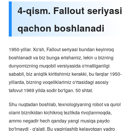
4-qism. Fallout seriyasi
qachon boshlanadi
1950-yillar. Xo'sh, Fallout seriyasi bundan keyinroq
boshlanadi va biz bunga erishamiz, lekin u bizning
dunyomizning muqobil versiyasida o'rnatilganligi
sababli, biz aniqlik kiritishimiz kerakki, bu farqlar 1950-
yillarda, bizning voqeliklarimiz o'rtasidagi asosiy
tafovut 1969 yilda sodir bo'lgan. 50 shtat.
Shu nuqtadan boshlab, texnologiyaning robot va qurol
olami biznikidan kichikroq tezlikda rivojlanmoqda,
ammo negadir hech qanday yangi musiqa paydo
bo'lmaydi - g'alati. Bu yaqinlashib kelayotgan yadro