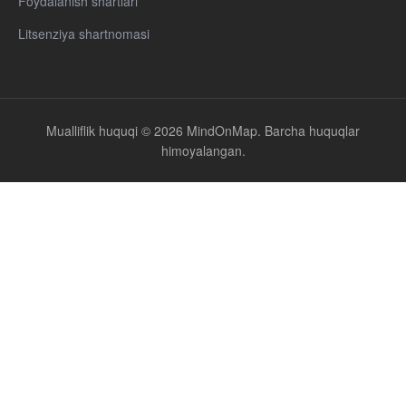
Foydalanish shartlari
Litsenziya shartnomasi
Mualliflik huquqi © 2026 MindOnMap. Barcha huquqlar
himoyalangan.