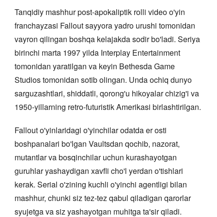
Tanqidiy mashhur post-apokaliptik rolli video o'yin
franchayzasi Fallout sayyora yadro urushi tomonidan
vayron qilingan boshqa kelajakda sodir bo'ladi. Seriya
birinchi marta 1997 yilda Interplay Entertainment
tomonidan yaratilgan va keyin Bethesda Game
Studios tomonidan sotib olingan. Unda ochiq dunyo
sarguzashtlari, shiddatli, qorong'u hikoyalar chizig'i va
1950-yillarning retro-futuristik Amerikasi birlashtirilgan.
Fallout o'yinlaridagi o'yinchilar odatda er osti
boshpanalari bo'lgan Vaultsdan qochib, nazorat,
mutantlar va bosqinchilar uchun kurashayotgan
guruhlar yashaydigan xavfli cho'l yerdan o'tishlari
kerak. Serial o'zining kuchli o'yinchi agentligi bilan
mashhur, chunki siz tez-tez qabul qiladigan qarorlar
syujetga va siz yashayotgan muhitga ta'sir qiladi.