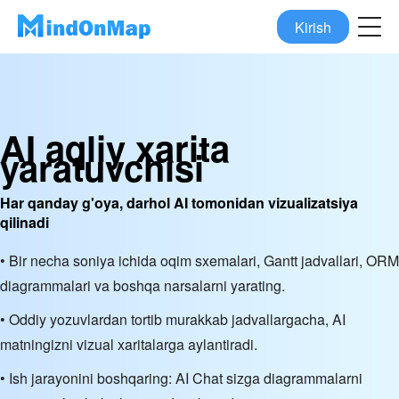
Kirish
AI aqliy xarita
yaratuvchisi
Har qanday g'oya, darhol AI tomonidan vizualizatsiya
qilinadi
• Bir necha soniya ichida oqim sxemalari, Gantt jadvallari, ORM
diagrammalari va boshqa narsalarni yarating.
• Oddiy yozuvlardan tortib murakkab jadvallargacha, AI
matningizni vizual xaritalarga aylantiradi.
• Ish jarayonini boshqaring: AI Chat sizga diagrammalarni