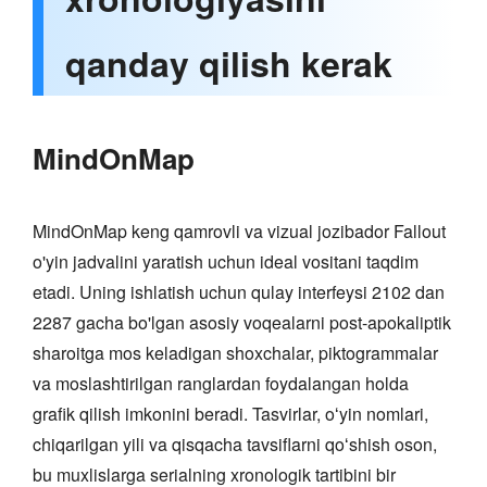
qanday qilish kerak
MindOnMap
MindOnMap keng qamrovli va vizual jozibador Fallout
o'yin jadvalini yaratish uchun ideal vositani taqdim
etadi. Uning ishlatish uchun qulay interfeysi 2102 dan
2287 gacha bo'lgan asosiy voqealarni post-apokaliptik
sharoitga mos keladigan shoxchalar, piktogrammalar
va moslashtirilgan ranglardan foydalangan holda
grafik qilish imkonini beradi. Tasvirlar, oʻyin nomlari,
chiqarilgan yili va qisqacha tavsiflarni qoʻshish oson,
bu muxlislarga serialning xronologik tartibini bir