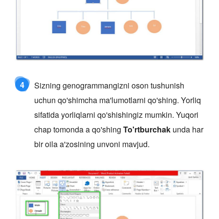
4
Sizning genogrammangizni oson tushunish
uchun qo'shimcha ma'lumotlarni qo'shing. Yorliq
sifatida yorliqlarni qo'shishingiz mumkin. Yuqori
chap tomonda a qo'shing
To'rtburchak
unda har
bir oila a'zosining unvoni mavjud.