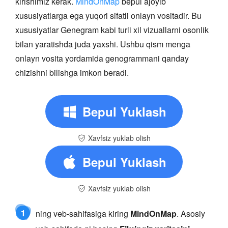
kirishimiz kerak.
MindOnMap
bepul ajoyib
xususiyatlarga ega yuqori sifatli onlayn vositadir. Bu
xususiyatlar Genegram kabi turli xil vizuallarni osonlik
bilan yaratishda juda yaxshi. Ushbu qism menga
onlayn vosita yordamida genogrammani qanday
chizishni bilishga imkon beradi.
Bepul Yuklash
Xavfsiz yuklab olish
Bepul Yuklash
Xavfsiz yuklab olish
1
ning veb-sahifasiga kiring
MindOnMap
. Asosiy