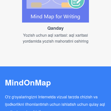
Qanday
Yozish uchun aql xaritasi: aql xaritasi
yordamida yozish mahoratini oshiring
MindOnMap
O'z g'oyalaringizni Internetda vizual tarzda chizish va
ijodkorlikni ilhomlantirish uchun ishlatish uchun qulay aql