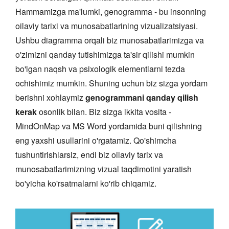
Hammamizga ma'lumki, genogramma - bu insonning
oilaviy tarixi va munosabatlarining vizualizatsiyasi.
Ushbu diagramma orqali biz munosabatlarimizga va
o'zimizni qanday tutishimizga ta'sir qilishi mumkin
bo'lgan naqsh va psixologik elementlarni tezda
ochishimiz mumkin. Shuning uchun biz sizga yordam
berishni xohlaymiz
genogrammani qanday qilish
kerak
osonlik bilan. Biz sizga ikkita vosita -
MindOnMap va MS Word yordamida buni qilishning
eng yaxshi usullarini o'rgatamiz. Qo'shimcha
tushuntirishlarsiz, endi biz oilaviy tarix va
munosabatlarimizning vizual taqdimotini yaratish
bo'yicha ko'rsatmalarni ko'rib chiqamiz.