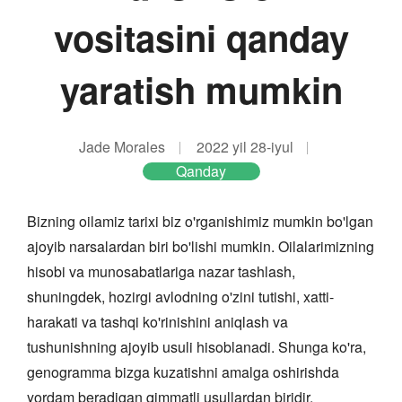
vositasini qanday
yaratish mumkin
Jade Morales
2022 yil 28-iyul
Qanday
Bizning oilamiz tarixi biz o'rganishimiz mumkin bo'lgan
ajoyib narsalardan biri bo'lishi mumkin. Oilalarimizning
hisobi va munosabatlariga nazar tashlash,
shuningdek, hozirgi avlodning o'zini tutishi, xatti-
harakati va tashqi ko'rinishini aniqlash va
tushunishning ajoyib usuli hisoblanadi. Shunga ko'ra,
genogramma bizga kuzatishni amalga oshirishda
yordam beradigan qimmatli usullardan biridir.