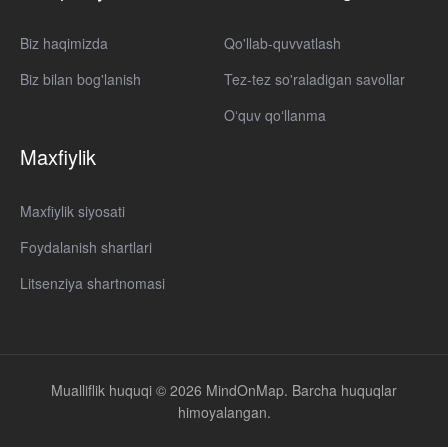
Biz haqimizda
Qo'llab-quvvatlash
Biz bilan bog'lanish
Tez-tez so'raladigan savollar
Oʻquv qoʻllanma
Maxfiylik
Maxfiylik siyosati
Foydalanish shartlari
Litsenziya shartnomasi
Mualliflik huquqi © 2026 MindOnMap. Barcha huquqlar
himoyalangan.