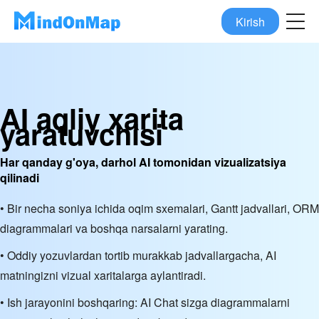
Kirish
AI aqliy xarita
yaratuvchisi
Har qanday g'oya, darhol AI tomonidan vizualizatsiya
qilinadi
• Bir necha soniya ichida oqim sxemalari, Gantt jadvallari, ORM
diagrammalari va boshqa narsalarni yarating.
• Oddiy yozuvlardan tortib murakkab jadvallargacha, AI
matningizni vizual xaritalarga aylantiradi.
• Ish jarayonini boshqaring: AI Chat sizga diagrammalarni