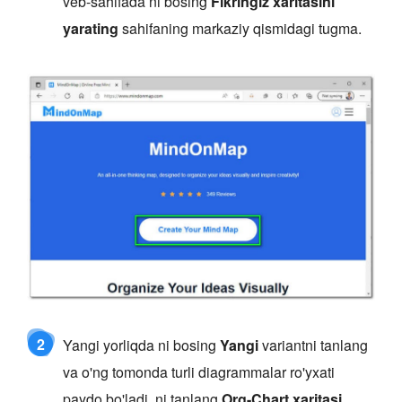
veb-sahifada ni bosing
Fikringiz xaritasini
yarating
sahifaning markaziy qismidagi tugma.
2
Yangi yorliqda ni bosing
Yangi
variantni tanlang
va o'ng tomonda turli diagrammalar ro'yxati
paydo bo'ladi. ni tanlang
Org-Chart xaritasi