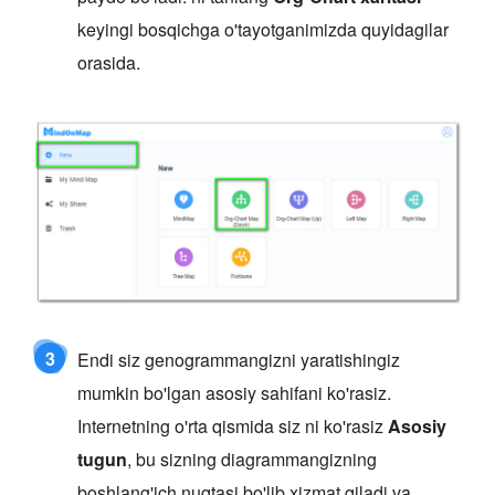
keyingi bosqichga o'tayotganimizda quyidagilar
orasida.
3
Endi siz genogrammangizni yaratishingiz
mumkin bo'lgan asosiy sahifani ko'rasiz.
Internetning o'rta qismida siz ni ko'rasiz
Asosiy
tugun
, bu sizning diagrammangizning
boshlang'ich nuqtasi bo'lib xizmat qiladi va