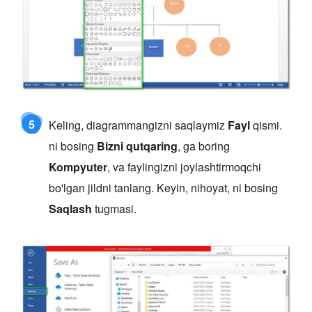
5
Keling, diagrammangizni saqlaymiz
Fayl
qismi.
ni bosing
Bizni qutqaring
, ga boring
Kompyuter
, va faylingizni joylashtirmoqchi
bo'lgan jildni tanlang. Keyin, nihoyat, ni bosing
Saqlash
tugmasi.