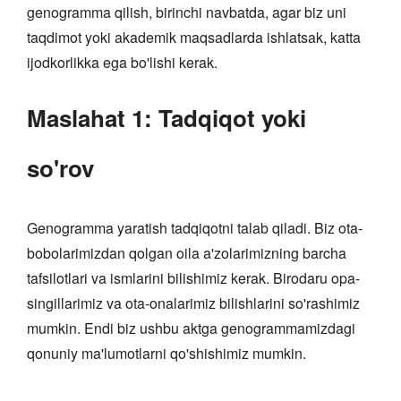
genogramma qilish, birinchi navbatda, agar biz uni
taqdimot yoki akademik maqsadlarda ishlatsak, katta
ijodkorlikka ega bo'lishi kerak.
Maslahat 1: Tadqiqot yoki
so'rov
Genogramma yaratish tadqiqotni talab qiladi. Biz ota-
bobolarimizdan qolgan oila a'zolarimizning barcha
tafsilotlari va ismlarini bilishimiz kerak. Birodaru opa-
singillarimiz va ota-onalarimiz bilishlarini so'rashimiz
mumkin. Endi biz ushbu aktga genogrammamizdagi
qonuniy ma'lumotlarni qo'shishimiz mumkin.