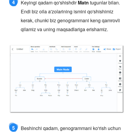
4
Keyingi qadam qo'shishdir
Matn
tugunlar bilan.
Endi biz oila a'zolarining ismini qo'shishimiz
kerak, chunki biz genogrammani keng qamrovli
qilamiz va uning maqsadlariga erishamiz.
5
Beshinchi qadam, genogrammani ko'rish uchun