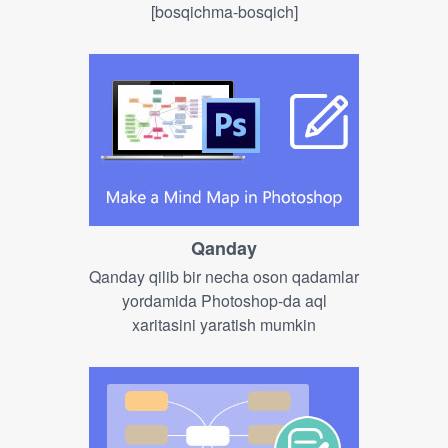
[bosqichma-bosqich]
Qanday
Qanday qilib bir necha oson qadamlar
yordamida Photoshop-da aql
xaritasini yaratish mumkin