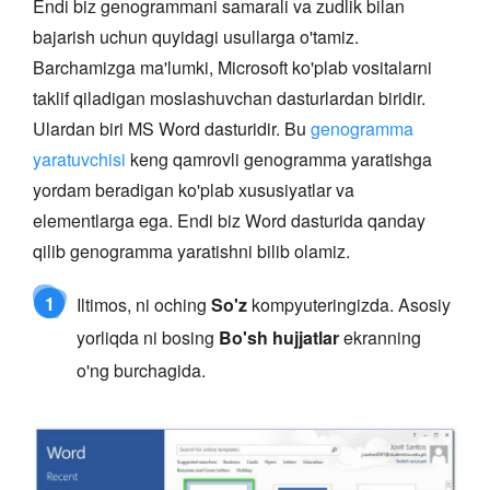
Endi biz genogrammani samarali va zudlik bilan
bajarish uchun quyidagi usullarga o'tamiz.
Barchamizga ma'lumki, Microsoft ko'plab vositalarni
taklif qiladigan moslashuvchan dasturlardan biridir.
Ulardan biri MS Word dasturidir. Bu
genogramma
yaratuvchisi
keng qamrovli genogramma yaratishga
yordam beradigan ko'plab xususiyatlar va
elementlarga ega. Endi biz Word dasturida qanday
qilib genogramma yaratishni bilib olamiz.
1
Iltimos, ni oching
So'z
kompyuteringizda. Asosiy
yorliqda ni bosing
Bo'sh hujjatlar
ekranning
o'ng burchagida.