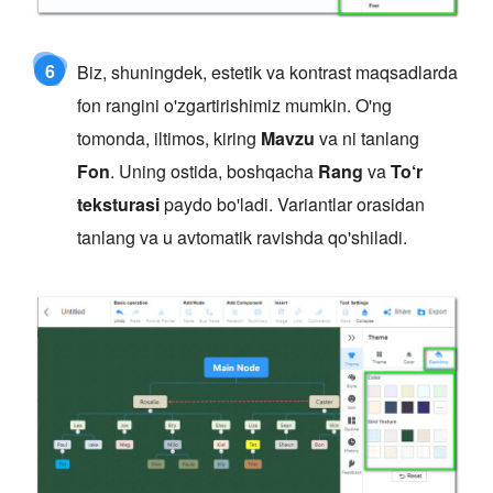
6
Biz, shuningdek, estetik va kontrast maqsadlarda
fon rangini o'zgartirishimiz mumkin. O'ng
tomonda, iltimos, kiring
Mavzu
va ni tanlang
Fon
. Uning ostida, boshqacha
Rang
va
To‘r
teksturasi
paydo bo'ladi. Variantlar orasidan
tanlang va u avtomatik ravishda qo'shiladi.