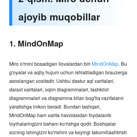
ajoyib muqobillar
1. MindOnMap
Miro o'rnini bosadigan ilovalardan biri
MindOnMap
. Bu
g'oyalar va aqliy hujum uchun ishlatiladigan brauzerga
asoslangan vositadir. Ushbu dastur aql xaritalari,
daraxt xaritalari, oqim diagrammalari, tashkilot
diagrammalari va diagramma bilan bog'liq vazifalarni
yaratishga imkon beradi. Bundan tashqari,
MindOnMap ham xarita havolasidan foydalanib
loyihalaringizni baham ko'rishga qodir. Boshqalar
sizning ishingizni ko'rishini va keyingi takomillashtirish