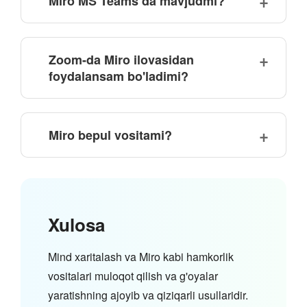
Miro MS Teams da mavjudmi?
Zoom-da Miro ilovasidan
foydalansam bo'ladimi?
Miro bepul vositami?
Xulosa
Mind xaritalash va Miro kabi hamkorlik
vositalari muloqot qilish va g'oyalar
yaratishning ajoyib va qiziqarli usullaridir.