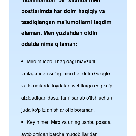
postlarimda har doim haqiqiy va
tasdiqlangan ma'lumotlarni taqdim
etaman. Men yozishdan oldin
odatda nima qilaman:
Miro muqobili haqidagi mavzuni
tanlagandan so'ng, men har doim Google
va forumlarda foydalanuvchilarga eng ko'p
qiziqadigan dasturlarni sanab o'tish uchun
juda ko'p izlanishlar olib boraman.
Keyin men Miro va uning ushbu postda
aytib o'tilgan barcha muqobillaridan