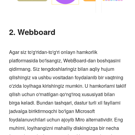
2. Webboard
Agar siz to'g'ridan-to'g'ri onlayn hamkorlik
platformasida bo'lsangiz, WebBoard-dan boshqasini
qidirmang. Siz tengdoshlaringiz bilan aqliy hujum
qilishingiz va ushbu vositadan foydalanib bir vaqtning
o'zida loyihaga kirishingiz mumkin. U hamkorlarni taklif
qilish uchun o'rnatilgan qo'ng'iroq xususiyati bilan
birga keladi. Bundan tashqari, dastur turli xil fayllarni
jadvalga biriktirmoqchi bo'lgan Microsoft
foydalanuvchilari uchun ajoyib Miro alternatividir. Eng
muhimi, loyihangizni mahalliy diskingizga bir necha