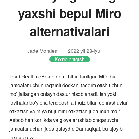
yaxshi bepul Miro
alternativalari
Jade Morales
2022 yil 28-iyul
Ko‘rib chiqish
Ilgari RealtimeBoard nomi bilan tanilgan Miro bu
jamoalar uchun raqamli doskani taqdim etish uchun
moʻljallangan onlayn dastur hisoblanadi. Ish yoki
loyihalar bo'yicha tengdoshlaringiz bilan uchrashuvlar
o'tkazish va miya hujumini o'tkazish juda muhimdir.
Asbob hamkorlikda va g'oyalar ishlab chiqaruvchi
jamoalar uchun juda qulaydir. Darhaqiqat, bu ajoyib
texnologiya.