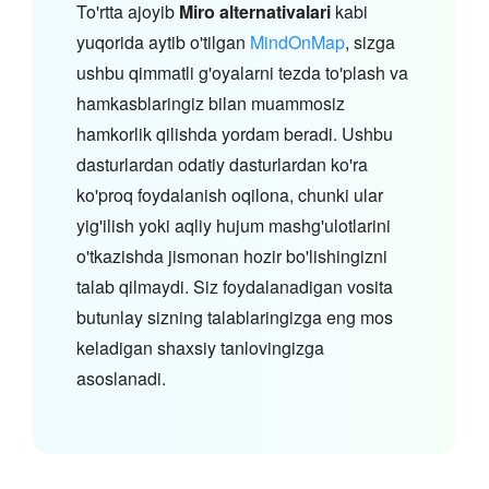
To'rtta ajoyib
Miro alternativalari
kabi
yuqorida aytib o'tilgan
MindOnMap
, sizga
ushbu qimmatli g'oyalarni tezda to'plash va
hamkasblaringiz bilan muammosiz
hamkorlik qilishda yordam beradi. Ushbu
dasturlardan odatiy dasturlardan ko'ra
ko'proq foydalanish oqilona, chunki ular
yig'ilish yoki aqliy hujum mashg'ulotlarini
o'tkazishda jismonan hozir bo'lishingizni
talab qilmaydi. Siz foydalanadigan vosita
butunlay sizning talablaringizga eng mos
keladigan shaxsiy tanlovingizga
asoslanadi.