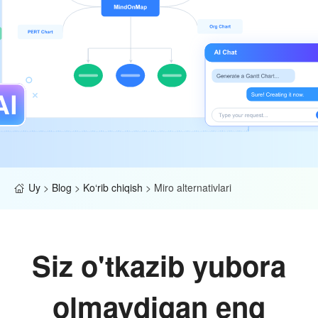
Uy
>
Blog
>
Ko‘rib chiqish
>
Miro alternativlari
Siz o'tkazib yubora
olmaydigan eng