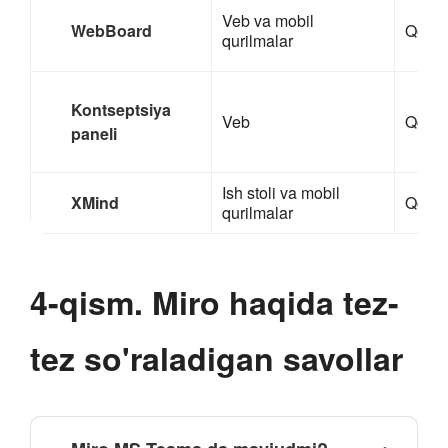
Veb va mobil
WebBoard
Qo'll
qurilmalar
Kontseptsiya
Veb
Qo'll
paneli
Ish stoli va mobil
XMind
Qo'll
qurilmalar
4-qism. Miro haqida tez-
tez so'raladigan savollar