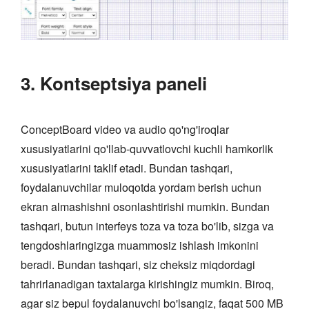
3. Kontseptsiya paneli
ConceptBoard video va audio qo'ng'iroqlar
xususiyatlarini qo'llab-quvvatlovchi kuchli hamkorlik
xususiyatlarini taklif etadi. Bundan tashqari,
foydalanuvchilar muloqotda yordam berish uchun
ekran almashishni osonlashtirishi mumkin. Bundan
tashqari, butun interfeys toza va toza bo'lib, sizga va
tengdoshlaringizga muammosiz ishlash imkonini
beradi. Bundan tashqari, siz cheksiz miqdordagi
tahrirlanadigan taxtalarga kirishingiz mumkin. Biroq,
agar siz bepul foydalanuvchi bo'lsangiz, faqat 500 MB