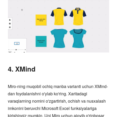
4. XMind
Miro-ning muqobil ochiq manba varianti uchun XMind-
dan foydalanishni o'ylab ko'ring. Xaritadagi
varaqlarning nomini o'zgartirish, ochish va nusxalash
imkonini beruvchi Microsoft Excel funksiyalariga
kirishingiz mumkin. Uni Miro uchun ajoyib o'rinbosar