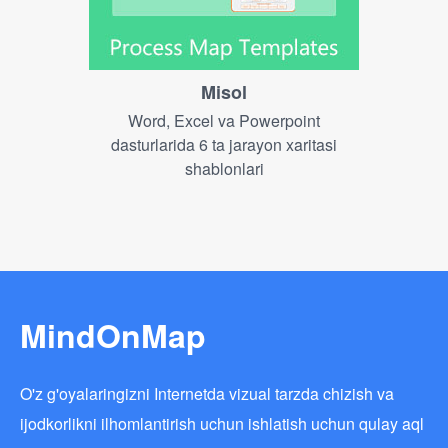
Misol
Word, Excel va Powerpoint
dasturlarida 6 ta jarayon xaritasi
shablonlari
MindOnMap
O'z g'oyalaringizni Internetda vizual tarzda chizish va
ijodkorlikni ilhomlantirish uchun ishlatish uchun qulay aql