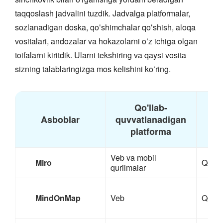
taqqoslash jadvalini tuzdik. Jadvalga platformalar,
sozlanadigan doska, qoʻshimchalar qoʻshish, aloqa
vositalari, andozalar va hokazolarni oʻz ichiga olgan
toifalarni kiritdik. Ularni tekshiring va qaysi vosita
sizning talablaringizga mos kelishini koʻring.
Qo'llab-
Mos
Asboblar
quvvatlanadigan
kan
platforma
Veb va mobil
Miro
Qo'll
qurilmalar
MindOnMap
Veb
Qo'll