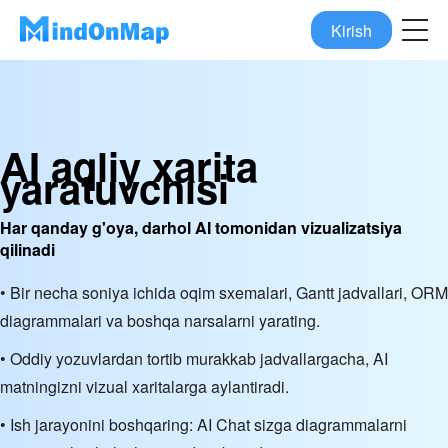
Kirish
AI aqliy xarita
yaratuvchisi
Har qanday g'oya, darhol AI tomonidan vizualizatsiya
qilinadi
• Bir necha soniya ichida oqim sxemalari, Gantt jadvallari, ORM
diagrammalari va boshqa narsalarni yarating.
• Oddiy yozuvlardan tortib murakkab jadvallargacha, AI
matningizni vizual xaritalarga aylantiradi.
• Ish jarayonini boshqaring: AI Chat sizga diagrammalarni