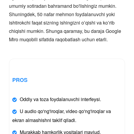
umumiy xotiradan bahramand bo'lishingiz mumkin.
Shuningdek, 50 nafar mehmon foydalanuvchi yoki
ishtirokchi faqat sizning ishingizni oʻqishi va koʻrib
chiqishi mumkin. Shunga qaramay, bu daraja Google
Miro muqobili sifatida raqobatlash uchun etarli.
PROS
Oddiy va toza foydalanuvchi interfeysi.
U audio qo'ng'iroqlar, video qo'ng'iroqlar va
ekran almashishni taklif qiladi.
Murakkab hamkorlik vositalari mavjud.