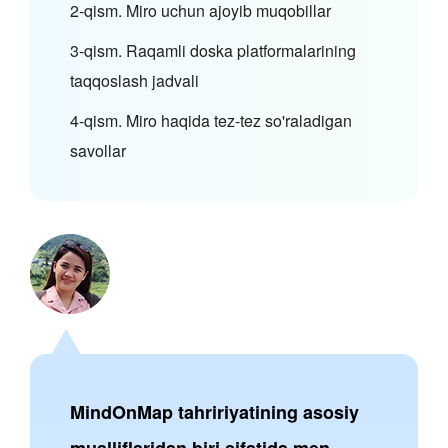
2-qism. Miro uchun ajoyib muqobillar
3-qism. Raqamli doska platformalarining
taqqoslash jadvali
4-qism. Miro haqida tez-tez so'raladigan
savollar
MindOnMap tahririyatining asosiy
mualliflaridan biri sifatida men