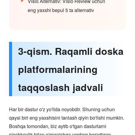
Visio Alternativ: Visio Review uchun
eng yaxshi bepul 5 ta alternativ
3-qism. Raqamli doska
platformalarining
taqqoslash jadvali
Har bir dastur o'z yo'lida noyobdir. Shuning uchun
qaysi biri eng yaxshisini tanlash qiyin bo'lishi mumkin.
Boshqa tomondan, biz aytib o'tgan dasturlarni
sinchkovlik bilan o'rganishga yordam beradigan