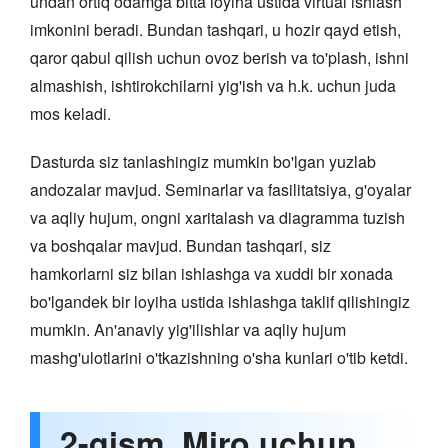
undan ortiq odamga bitta loyiha ustida virtual ishlash
imkonini beradi. Bundan tashqari, u hozir qayd etish,
qaror qabul qilish uchun ovoz berish va to'plash, ishni
almashish, ishtirokchilarni yig'ish va h.k. uchun juda
mos keladi.
Dasturda siz tanlashingiz mumkin bo'lgan yuzlab
andozalar mavjud. Seminarlar va fasilitatsiya, g'oyalar
va aqliy hujum, ongni xaritalash va diagramma tuzish
va boshqalar mavjud. Bundan tashqari, siz
hamkorlarni siz bilan ishlashga va xuddi bir xonada
bo'lgandek bir loyiha ustida ishlashga taklif qilishingiz
mumkin. An'anaviy yig'ilishlar va aqliy hujum
mashg'ulotlarini o'tkazishning o'sha kunlari o'tib ketdi.
2-qism. Miro uchun