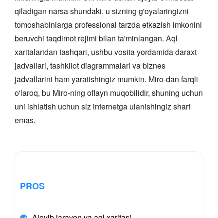
qiladigan narsa shundaki, u sizning g'oyalaringizni
tomoshabinlarga professional tarzda etkazish imkonini
beruvchi taqdimot rejimi bilan ta'minlangan. Aql
xaritalaridan tashqari, ushbu vosita yordamida daraxt
jadvallari, tashkilot diagrammalari va biznes
jadvallarini ham yaratishingiz mumkin. Miro-dan farqli
o'laroq, bu Miro-ning oflayn muqobilidir, shuning uchun
uni ishlatish uchun siz internetga ulanishingiz shart
emas.
PROS
Ajoyib jarayon va aql xaritasi.