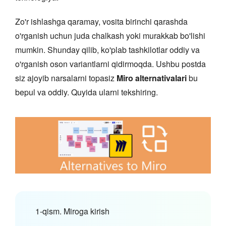
Zo'r ishlashga qaramay, vosita birinchi qarashda
o'rganish uchun juda chalkash yoki murakkab bo'lishi
mumkin. Shunday qilib, ko'plab tashkilotlar oddiy va
o'rganish oson variantlarni qidirmoqda. Ushbu postda
siz ajoyib narsalarni topasiz
Miro alternativalari
bu
bepul va oddiy. Quyida ularni tekshiring.
1-qism. Miroga kirish