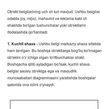
Ob'ekt belgilarining uch xil turi mavjud. Ushbu belgilar
odatda joy, mijoz, mahsulot va reklama kabi ot
shaklida bo'lgan tushunchalar yoki ob'ektlarni
ifodalashda qo'llaniladi.
1. Kuchli shaxs -
Ushbu belgi markaziy shaxs sifatida
ham tanilgan. Bu boshqa ob'ektlarga bog'liq bo'lmagan
ob'ektni o'z ichiga olgan to'rtburchaklar shakl.
Boshqacha qilib aytadigan bo'lsak, kuchli shaxs
belgisi asosiy ob'ektga ega va mavjudlik
munosabatlari diagrammasini yaratishda boshqalar
qatorida ona rolini o'ynaydi.