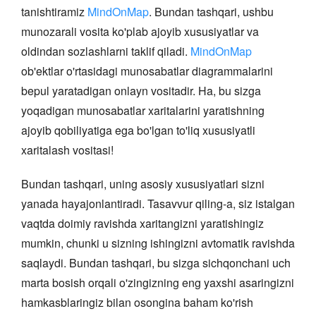
tanishtiramiz
MindOnMap
. Bundan tashqari, ushbu
munozarali vosita ko'plab ajoyib xususiyatlar va
oldindan sozlashlarni taklif qiladi.
MindOnMap
ob'ektlar o'rtasidagi munosabatlar diagrammalarini
bepul yaratadigan onlayn vositadir. Ha, bu sizga
yoqadigan munosabatlar xaritalarini yaratishning
ajoyib qobiliyatiga ega bo'lgan to'liq xususiyatli
xaritalash vositasi!
Bundan tashqari, uning asosiy xususiyatlari sizni
yanada hayajonlantiradi. Tasavvur qiling-a, siz istalgan
vaqtda doimiy ravishda xaritangizni yaratishingiz
mumkin, chunki u sizning ishingizni avtomatik ravishda
saqlaydi. Bundan tashqari, bu sizga sichqonchani uch
marta bosish orqali o'zingizning eng yaxshi asaringizni
hamkasblaringiz bilan osongina baham ko'rish