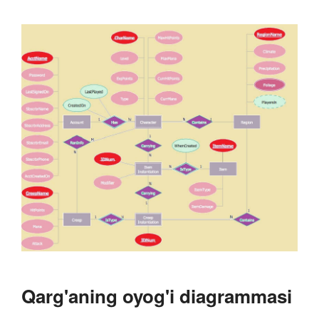
Qarg'aning oyog'i diagrammasi