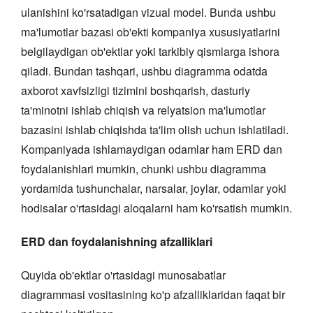
ulanishini ko'rsatadigan vizual model. Bunda ushbu
ma'lumotlar bazasi ob'ekti kompaniya xususiyatlarini
belgilaydigan ob'ektlar yoki tarkibiy qismlarga ishora
qiladi. Bundan tashqari, ushbu diagramma odatda
axborot xavfsizligi tizimini boshqarish, dasturiy
ta'minotni ishlab chiqish va relyatsion ma'lumotlar
bazasini ishlab chiqishda ta'lim olish uchun ishlatiladi.
Kompaniyada ishlamaydigan odamlar ham ERD dan
foydalanishlari mumkin, chunki ushbu diagramma
yordamida tushunchalar, narsalar, joylar, odamlar yoki
hodisalar o'rtasidagi aloqalarni ham ko'rsatish mumkin.
ERD dan foydalanishning afzalliklari
Quyida ob'ektlar o'rtasidagi munosabatlar
diagrammasi vositasining ko'p afzalliklaridan faqat bir