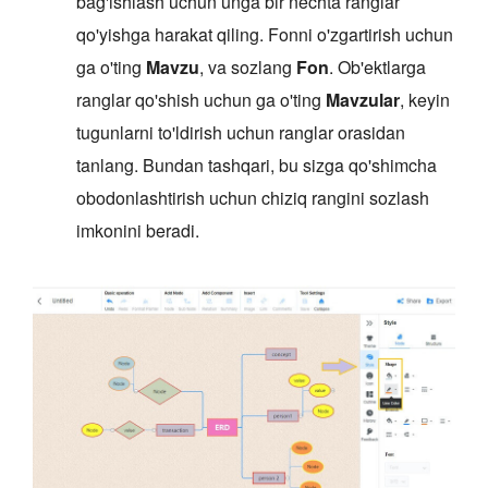
bag'ishlash uchun unga bir nechta ranglar
qo'yishga harakat qiling. Fonni o'zgartirish uchun
ga o'ting
Mavzu
, va sozlang
Fon
. Ob'ektlarga
ranglar qo'shish uchun ga o'ting
Mavzular
, keyin
tugunlarni to'ldirish uchun ranglar orasidan
tanlang. Bundan tashqari, bu sizga qo'shimcha
obodonlashtirish uchun chiziq rangini sozlash
imkonini beradi.