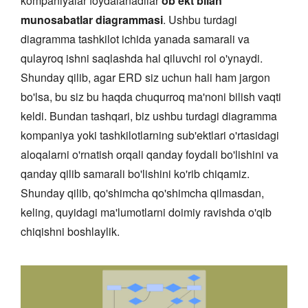
kompaniyalar foydalanadilar
ob'ekt bilan
munosabatlar diagrammasi
. Ushbu turdagi
diagramma tashkilot ichida yanada samarali va
qulayroq ishni saqlashda hal qiluvchi rol o'ynaydi.
Shunday qilib, agar ERD siz uchun hali ham jargon
bo'lsa, bu siz bu haqda chuqurroq ma'noni bilish vaqti
keldi. Bundan tashqari, biz ushbu turdagi diagramma
kompaniya yoki tashkilotlarning sub'ektlari o'rtasidagi
aloqalarni o'rnatish orqali qanday foydali bo'lishini va
qanday qilib samarali bo'lishini ko'rib chiqamiz.
Shunday qilib, qo'shimcha qo'shimcha qilmasdan,
keling, quyidagi ma'lumotlarni doimiy ravishda o'qib
chiqishni boshlaylik.