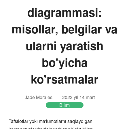
diagrammasi:
misollar, belgilar va
ularni yaratish
bo'yicha
ko'rsatmalar
Jade Morales
2022 yil 14 mart
Bilim
Tafsilotlar yoki ma'lumotlarni saqlaydigan