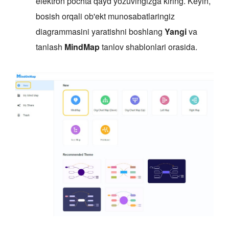
elektron pochta qayd yozuvingizga kiring. Keyin,
bosish orqali ob'ekt munosabatlaringiz
diagrammasini yaratishni boshlang
Yangi
va
tanlash
MindMap
tanlov shablonlari orasida.