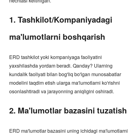
nechtasi keltirilgan.
1. Tashkilot/Kompaniyadagi
ma'lumotlarni boshqarish
ERD tashkilot yoki kompaniyaga faoliyatini
yaxshilashda yordam beradi. Qanday? Ularning
kundalik faoliyati bilan bog'liq bo'lgan munosabatlar
modelini taqdim etish ularga ma'lumotlarni ko'rishni
osonlashtiradi va jarayonning aniqligini oshiradi.
2. Ma'lumotlar bazasini tuzatish
ERD ma'lumotlar bazasini uning ichidagi ma'lumotlarni