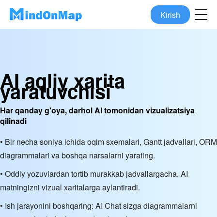
Kirish
AI aqliy xarita
yaratuvchisi
Har qanday g'oya, darhol AI tomonidan vizualizatsiya
qilinadi
• Bir necha soniya ichida oqim sxemalari, Gantt jadvallari, ORM
diagrammalari va boshqa narsalarni yarating.
• Oddiy yozuvlardan tortib murakkab jadvallargacha, AI
matningizni vizual xaritalarga aylantiradi.
• Ish jarayonini boshqaring: AI Chat sizga diagrammalarni