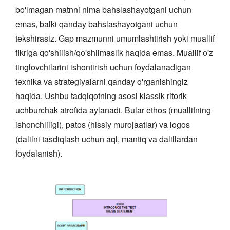
bo'lmagan matnni nima bahslashayotgani uchun
emas, balki qanday bahslashayotgani uchun
tekshirasiz. Gap mazmunni umumlashtirish yoki muallif
fikriga qo'shilish/qo'shilmaslik haqida emas. Muallif o'z
tinglovchilarini ishontirish uchun foydalanadigan
texnika va strategiyalarni qanday o'rganishingiz
haqida. Ushbu tadqiqotning asosi klassik ritorik
uchburchak atrofida aylanadi. Bular ethos (muallifning
ishonchliligi), patos (hissiy murojaatlar) va logos
(dalilni tasdiqlash uchun aql, mantiq va dalillardan
foydalanish).