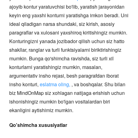
ajoyib kontur yaratuvchisi bo'lib, yaratish jarayonidan
keyin eng yaxshi konturni yaratishga imkon beradi. Uni
ideal qiladigan narsa shundaki, siz kirish, asosiy
paragraflar va xulosani yaxshiroq kiritishingiz mumkin.
Konturingizni yanada jozibador qilish uchun siz hatto
shakllar, ranglar va turli funktsiyalarni biriktirishingiz
mumkin. Bunga qo'shimcha ravishda, siz turli xil
konturlarni yaratishingiz mumkin, masalan,
argumentativ insho rejasi, besh paragrafdan iborat
insho konturi,
eslatma oling,
, va boshqalar. Shu bilan
biz MindOnMap siz xohlagan natijaga erishish uchun
ishonishingiz mumkin bo'lgan vositalardan biri
ekanligini aytishimiz mumkin.
Qo'shimcha xususiyatlar