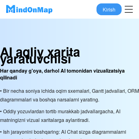
Kirish
AI aqliy xarita
yaratuvchisi
Har qanday g'oya, darhol AI tomonidan vizualizatsiya
qilinadi
• Bir necha soniya ichida oqim sxemalari, Gantt jadvallari, ORM
diagrammalari va boshqa narsalarni yarating.
• Oddiy yozuvlardan tortib murakkab jadvallargacha, AI
matningizni vizual xaritalarga aylantiradi.
• Ish jarayonini boshqaring: AI Chat sizga diagrammalarni