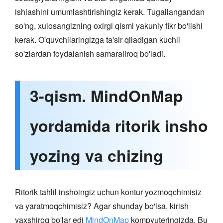
ishlashini umumlashtirishingiz kerak. Tugallangandan
so'ng, xulosangizning oxirgi qismi yakuniy fikr bo'lishi
kerak. O'quvchilaringizga ta'sir qiladigan kuchli
so'zlardan foydalanish samaraliroq bo'ladi.
3-qism. MindOnMap
yordamida ritorik insho
yozing va chizing
Ritorik tahlil inshoingiz uchun kontur yozmoqchimisiz
va yaratmoqchimisiz? Agar shunday bo'lsa, kirish
yaxshiroq bo'lar edi
MindOnMap
kompyuteringizda. Bu