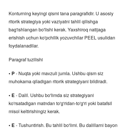
Konturning keyingi qismi tana paragrafidir. U asosiy
ritorik strategiya yoki vaziyatni tahlil qilishga
bag'ishlangan bo'lishi kerak. Yaxshiroq natijaga
erishish uchun ko'pchilik yozuvchilar PEEL usulidan
foydalanadilar.
Paragraf tuzilishi
• P
- Nuqta yoki mavzuli jumla. Ushbu qism siz
muhokama qiladigan ritorik strategiyani bildiradi.
• E
- Dalil. Ushbu bo'limda siz strategiyani
ko'rsatadigan matndan to'g'ridan-to'g'ri yoki batafsil
misol keltirishingiz kerak.
• E
- Tushuntirish. Bu tahlil bo'limi. Bu dalillarni bayon