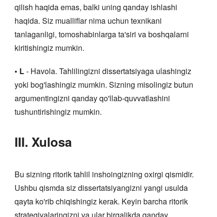
qilish haqida emas, balki uning qanday ishlashi
haqida. Siz mualliflar nima uchun texnikani
tanlaganligi, tomoshabinlarga ta'siri va boshqalarni
kiritishingiz mumkin.
• L
- Havola. Tahlilingizni dissertatsiyaga ulashingiz
yoki bog'lashingiz mumkin. Sizning misolingiz butun
argumentingizni qanday qo'llab-quvvatlashini
tushuntirishingiz mumkin.
III. Xulosa
Bu sizning ritorik tahlil inshoingizning oxirgi qismidir.
Ushbu qismda siz dissertatsiyangizni yangi usulda
qayta ko'rib chiqishingiz kerak. Keyin barcha ritorik
strategiyalaringizni va ular birgalikda qanday