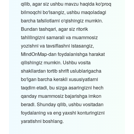
qilib, agar siz ushbu mavzu haqida ko'proq
bilmoqchi bo'lsangiz, ushbu maqoladagi
barcha tafsilotlarni o'qishingiz mumkin.
Bundan tashqari, agar siz ritorik
tahlilingizni samarali va muammosiz
yozishni va tavsiflashni istasangiz,
MindOnMap-dan foydalanishga harakat
qilishingiz mumkin. Ushbu vosita
shakllardan tortib shrift uslublarigacha
bo'lgan barcha kerakli xususiyatlarni
taqdim etadi, bu sizga asaringizni hech
qanday muammosiz bajarishga imkon
beradi. Shunday qilib, ushbu vositadan
foydalaning va eng yaxshi konturingizni
yaratishni boshlang.