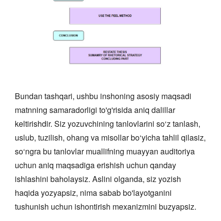
Bundan tashqari, ushbu inshoning asosiy maqsadi
matnning samaradorligi to'g'risida aniq dalillar
keltirishdir. Siz yozuvchining tanlovlarini so‘z tanlash,
uslub, tuzilish, ohang va misollar bo‘yicha tahlil qilasiz,
so‘ngra bu tanlovlar muallifning muayyan auditoriya
uchun aniq maqsadiga erishish uchun qanday
ishlashini baholaysiz. Aslini olganda, siz yozish
haqida yozyapsiz, nima sabab bo'layotganini
tushunish uchun ishontirish mexanizmini buzyapsiz.