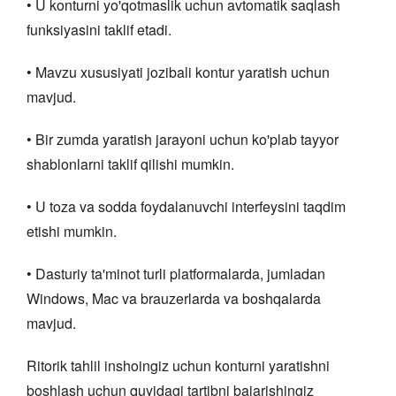
• U konturni yo'qotmaslik uchun avtomatik saqlash
funksiyasini taklif etadi.
• Mavzu xususiyati jozibali kontur yaratish uchun
mavjud.
• Bir zumda yaratish jarayoni uchun ko'plab tayyor
shablonlarni taklif qilishi mumkin.
• U toza va sodda foydalanuvchi interfeysini taqdim
etishi mumkin.
• Dasturiy ta'minot turli platformalarda, jumladan
Windows, Mac va brauzerlarda va boshqalarda
mavjud.
Ritorik tahlil inshoingiz uchun konturni yaratishni
boshlash uchun quyidagi tartibni bajarishingiz