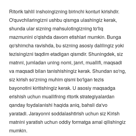
Ritorik tahlil inshoingizning birinchi konturi kirishdir.
O'quvchilaringizni ushbu qismga ulashingiz kerak,
shunda ular sizning mahsulotingizning to'liq
mazmunini o'qishda davom etishlari mumkin. Bunga
qo'shimcha ravishda, bu sizning asosiy dalilingiz yoki
tezisingizni taqdim etadigan qismdir. Shuningdek, siz
matnni, jumladan uning nomi, janri, muallifi, maqsadi
va maqsadi bilan tanishishingiz kerak. Shundan so'ng,
siz kirish so'zning muhim qismi bo'lgan tezis
bayonotini kiritishingiz kerak. U asosiy maqsadga
erishish uchun muallifning ritorik strategiyalardan
qanday foydalanishi haqida aniq, bahsli da'vo
yaratadi. Jarayonni soddalashtirish uchun siz Kirish
matnini yaratish uchun oddiy formatga amal qilishingiz
mumkin.