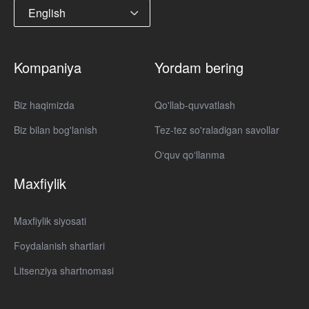
English
Kompaniya
Yordam bering
Biz haqimizda
Qo'llab-quvvatlash
Biz bilan bog'lanish
Tez-tez so'raladigan savollar
Oʻquv qoʻllanma
Maxfiylik
Maxfiylik siyosati
Foydalanish shartlari
Litsenziya shartnomasi