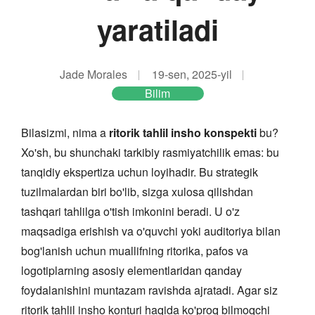
yaratiladi
Jade Morales
19-sen, 2025-yil
Bilim
Bilasizmi, nima a
ritorik tahlil insho konspekti
bu?
Xo'sh, bu shunchaki tarkibiy rasmiyatchilik emas: bu
tanqidiy ekspertiza uchun loyihadir. Bu strategik
tuzilmalardan biri bo'lib, sizga xulosa qilishdan
tashqari tahlilga o'tish imkonini beradi. U o'z
maqsadiga erishish va o'quvchi yoki auditoriya bilan
bog'lanish uchun muallifning ritorika, pafos va
logotiplarning asosiy elementlaridan qanday
foydalanishini muntazam ravishda ajratadi. Agar siz
ritorik tahlil insho konturi haqida ko'proq bilmoqchi