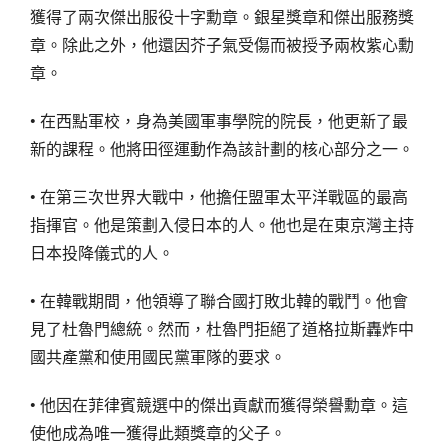
獲得了兩次傑出服役十字勳章。銀星獎章和傑出服務獎
章。除此之外，他還因芥子氣受傷而被授予兩枚紫心勳
章。
• 在西點軍校，身為美國軍事學院的院長，他更新了最
新的課程。他將田徑運動作為該計劃的核心部分之一。
• 在第三次世界大戰中，他擔任盟軍太平洋戰區的最高
指揮官。他是策劃入侵日本的人。他也是在東京灣主持
日本投降儀式的人。
• 在韓戰期間，他領導了聯合國打敗北韓的戰鬥。他會
見了杜魯門總統。然而，杜魯門拒絕了道格拉斯轟炸中
國共產黨和使用國民黨軍隊的要求。
• 他因在菲律賓競選中的傑出貢獻而獲得榮譽勳章。這
使他成為唯一獲得此類獎章的父子。