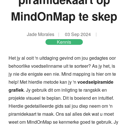
MindOnMap te skep
Jade Morales
03 Sep 2024
Kennis
Het jy al ooit 'n uitdaging gevind om jou gedagtes oor
behoorlike voedselinname uit te sorteer? As jy het, is
jy nie die enigste een nie. Mind mapping is hier om te
help! Met hierdie metode kan jy 'n
voedselpiramide
grafiek
. Jy gebruik dit om inligting te rangskik en
projekte visueel te beplan. Dit is boeiend en intuïtief.
Hierdie gedetailleerde gids sal jou diep neem om 'n
piramidekaart te maak. Ons sal alles dek wat u moet
weet om MindOnMap se kenmerke goed te gebruik. Jy