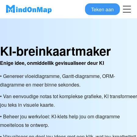
Teken aan
KI-breinkaartmaker
Enige idee, onmiddellik gevisualiseer deur KI
• Genereer vloeidiagramme, Gantt-diagramme, ORM-
diagramme en meer binne sekondes.
• Van eenvoudige notas tot komplekse grafieke, KI transformeer
jou teks in visuele kaarte.
• Beheer jou werkvloei: KI-klets help jou om diagramme
moeiteloos te ontwerp.
• Visualiseer en deel jou idees met een klik, wat jou kreatiwiteit