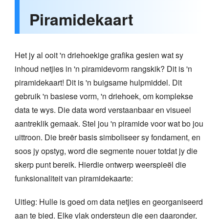
Piramidekaart
Het jy al ooit 'n driehoekige grafika gesien wat sy
inhoud netjies in 'n piramidevorm rangskik? Dit is 'n
piramidekaart! Dit is 'n buigsame hulpmiddel. Dit
gebruik 'n basiese vorm, 'n driehoek, om komplekse
data te wys. Die data word verstaanbaar en visueel
aantreklik gemaak. Stel jou 'n piramide voor wat bo jou
uittroon. Die breër basis simboliseer sy fondament, en
soos jy opstyg, word die segmente nouer totdat jy die
skerp punt bereik. Hierdie ontwerp weerspieël die
funksionaliteit van piramidekaarte:
Uitleg: Hulle is goed om data netjies en georganiseerd
aan te bied. Elke vlak ondersteun die een daaronder,