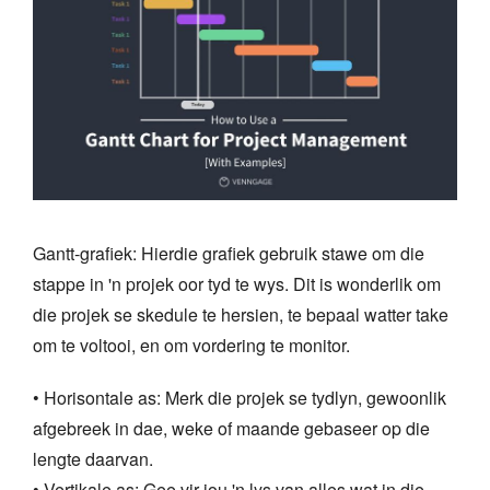
Gantt-grafiek: Hierdie grafiek gebruik stawe om die
stappe in 'n projek oor tyd te wys. Dit is wonderlik om
die projek se skedule te hersien, te bepaal watter take
om te voltooi, en om vordering te monitor.
• Horisontale as: Merk die projek se tydlyn, gewoonlik
afgebreek in dae, weke of maande gebaseer op die
lengte daarvan.
• Vertikale as: Gee vir jou 'n lys van alles wat in die