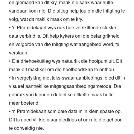
enigiemand kan dit kry, maak nie saak waar hulle
vandaan kom nie. Die uitleg help jou om die inligting te
volg, wat dit maklik maak om te kry.
• 'n Piramidekaart wys ook hoe verskillende stukke
data verbind is. Dit help kykers om die belangrikheid
en volgorde van die inligting wat aangebied word, te
verstaan.
• Die driehoekuitleg wys natuurlik die hoofpunt uit. Dit
maak dit makliker om die hoofboodskap te onthou.
• In vergelyking met teks-swaar aanbiedings, bied dit 'n
visueel aantreklike inligtingsaanbiedingsmetode. Die
gebruik van kleur en duidelike etikette maak hulle
meer boeiend.
• 'n Piramidekaart som baie data in 'n klein spasie op.
Dit is goed vir klein aanbiedings of om nie die gehoor
te oorweldig nie.