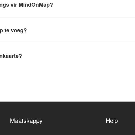
sings vir MindOnMap?
p te voeg?
inkaarte?
Maatskappy
Help