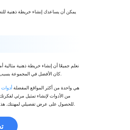
يمكن أن يساعدك إنشاء خريطة ذهنية لل
نعلم جميعًا أن إنشاء خريطة ذهنية مثالية أ
كان الأفضل في المجموعة بسبب عوامل مختلفة. هذه الأداة بمثابة الطريقة الأساسية لإنشاء خريطة ذهنية لتحسين الذات.
MindOnMap هي واحدة من أكثر المواقع المفضلة
أدوات ا
من الأدوات لإنشاء تمثيل مرئي لفكر
والفروع ومكان تواجدهم والوصلات. جاهد لنفسك على MindOnMap للحصول على عرض تفصيلي لمهنتك. هذه الأداة الفريدة عبر الإنترنت تستحق المحاولة.
ت