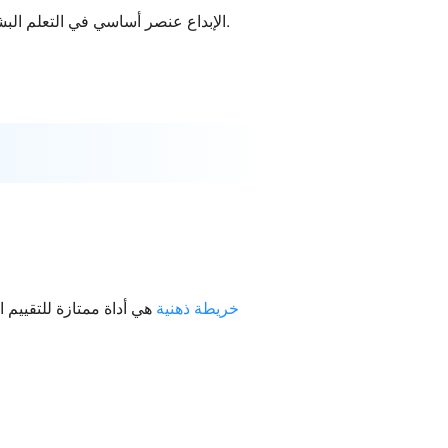
الإبداع عنصر أساسي في التعلم البشري والذاكرة. إن عمل خريطة ذهنية شخصية لتطوير الذات سيعزز إبداعك. أنت لا شيء إذا كنت تفتقر إلى العاطفة.
خريطة ذهنية
هي أداة ممتازة للتقييم ال