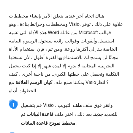
هناك اتجاه آخر عندما يتعلق الأمر بإنشاء مخططات
ومخططات وخرائط بناءة ، وهو Visio. علاوة على ذلك ، توفر
هذه الأداة التي تشبه Word من عائلة Microsoft قوالب
استنسل وأيقونات وقوالب رائعة ستحول الرسوم البيانية
الخاصة بك إلى أكثرها روعة. ومن ثم ، فإن استخدام الأداة
مجانًا لن يسمح لك بالاستمتاع بها لفترة أطول ، لأن نسختها
التجريبية المجانية لا تدوم إلا لمدة شهر إلا إذا كنت تتحمل
التكلفة وتحصل على خطتها الكبرى. من ناحية أخرى ، كيف
يمكننا صنع ملف
كيان الرسم العلاقة
مع Visio؟ انظر
الخطوات أدناه.
1
قم بتشغيل Visio ، وانقر فوق ملف
ملف
التبويب
للتحديد
جديد
. بعد ذلك ، اختر ملف
قاعدة البيانات
ثم
.
مخطط نموذج قاعدة البيانات