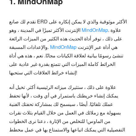
1. MindOnMap
نقدم لك صانع ERD الأكثر موثوقية والذي لا يمكن إنكاره على
. علاوة
MindOnMap
الإنترنت الأكثر تميزًا في المدينة ، وهو
على ذلك ، توفر أداة الحديث هذه الكثير من الميزات الرائعة
هي أداة عبر الإنترنت
MindOnMap
والإعدادات المسبقة.
تنشئ رسومًا بيانية لعلاقة الكيانات مجانًا. نعم ، هذه هي أداة
الخرائط كاملة الميزات التي تتمتع بقدرة غير عادية على
إنشاء خرائط العلاقات التي ستحبها!
علاوة على ذلك ، ستثيرك ميزاته الرئيسية أكثر. تخيل أنه
يمكنك إنشاء خريطتك باستمرار في أي وقت ، لأنها تحفظ
عملك تلقائيًا. أيضًا ، سيسمح لك بمشاركة تحفتك الفنية
بسهولة مع زملائك في العمل من خلال القيام بثلاث نقرات
من الماوس! للتخلص من الإثارة ، دعنا نرى الخطوات
التفصيلية التي يمكنك اتباعها والاستمتاع بها في عمل مخطط