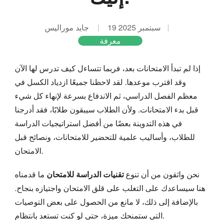
19 سبتمبر 2025
جايد موراليس
معرفة
إذا لم تبدأ الامتحانات بعد، فربما تتساءل كيف تدرس لها الآن
وقد اقترب موعدها. لقد لاحظنا جميعًا ازدياد الكسل في
معظم الفصل الدراسي، ثم الاندفاع بسرعة لإنهاء كل شيء
قبل بدء الامتحانات. ولأن الطلاب سيبقون طلابًا، فقد أدرجنا
في هذه التدوينة بعضًا من أفضل استراتيجيات الدراسة
للطلاب، وأساليب علمية للتحضير للامتحانات، ونصائح قبل
الامتحان.
نحن واثقون من أن تنوع
تقنيات الدراسة للامتحان
ما قدمناه
هنا سيساعدك على التغلب على قلق الامتحان واجتيازه بنجاح.
بالإضافة إلى ذلك، لا مانع من الحصول على بعض التوصيات
التي ستمنحك ميزة، حتى لو كنت تستعد بانتظام.