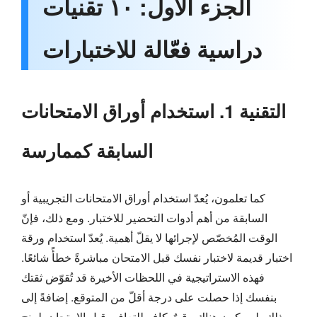
الجزء الأول: ١٠ تقنيات
دراسية فعّالة للاختبارات
التقنية 1. استخدام أوراق الامتحانات
السابقة كممارسة
كما تعلمون، يُعدّ استخدام أوراق الامتحانات التجريبية أو
السابقة من أهم أدوات التحضير للاختبار. ومع ذلك، فإنّ
الوقت المُخصّص لإجرائها لا يقلّ أهمية. يُعدّ استخدام ورقة
اختبار قديمة لاختبار نفسك قبل الامتحان مباشرةً خطأً شائعًا.
فهذه الاستراتيجية في اللحظات الأخيرة قد تُقوّض ثقتك
بنفسك إذا حصلت على درجة أقلّ من المتوقع. إضافةً إلى
ذلك، لن يكون هناك وقتٌ كافٍ للتعافي قبل الامتحان. لمنح