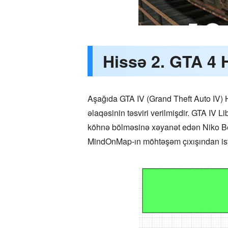
Hissə 2. GTA 4 
Aşağıda GTA IV (Grand Theft Auto IV) H
əlaqəsinin təsviri verilmişdir. GTA IV
köhnə bölməsinə xəyanət edən Niko Bell
MindOnMap-ın möhtəşəm çıxışından isti