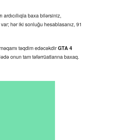
rdıcıllıqla baxa bilərsiniz,
var; hər iki sonluğu hesablasanız, 91
as məqamı təqdim edəcəkdir
GTA 4
ədə onun tam təfərrüatlarına baxaq.