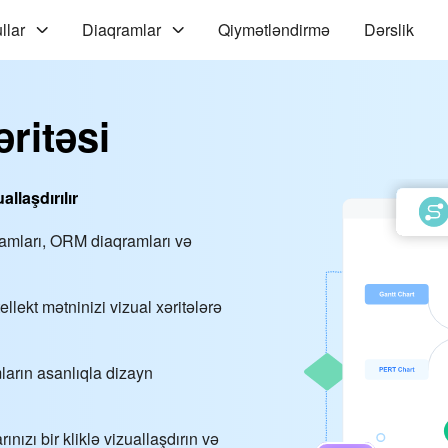
llar
Diaqramlar
Qiymətləndirmə
Dərslik
əritəsi
allaşdırılır
qramları, ORM diaqramları və
lekt mətninizi vizual xəritələrə
mların asanlıqla dizayn
ınızı bir kliklə vizuallaşdırın və