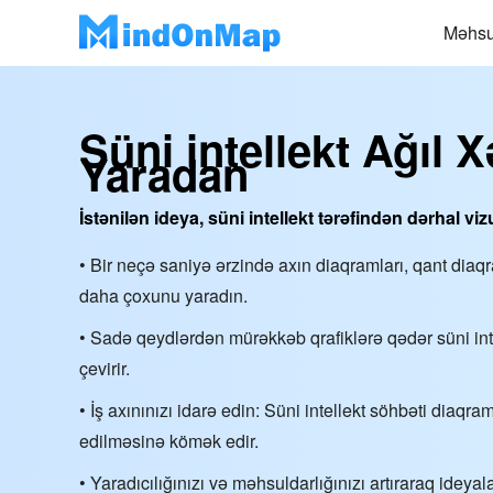
Məhsu
Süni intellekt Ağıl X
Yaradan
İstənilən ideya, süni intellekt tərəfindən dərhal vizu
• Bir neçə saniyə ərzində axın diaqramları, qant dia
daha çoxunu yaradın.
• Sadə qeydlərdən mürəkkəb qrafiklərə qədər süni intel
çevirir.
• İş axınınızı idarə edin: Süni intellekt söhbəti diaqra
edilməsinə kömək edir.
• Yaradıcılığınızı və məhsuldarlığınızı artıraraq ideyalar