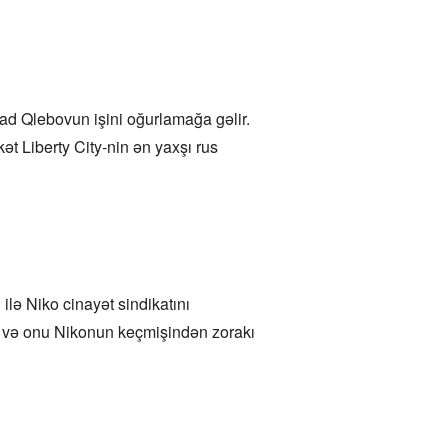
d Qlebovun işini oğurlamağa gəlir.
ət Liberty City-nin ən yaxşı rus
ilə Niko cinayət sindikatını
ır və onu Nikonun keçmişindən zorakı