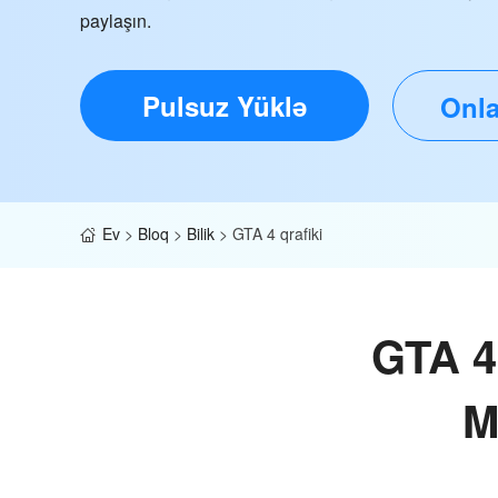
paylaşın.
Pulsuz Yüklə
Onla
Ev
>
Bloq
>
Bilik
>
GTA 4 qrafiki
GTA 4 
M