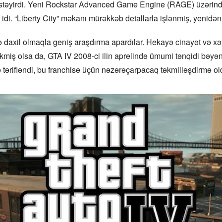
k istəyirdi. Yeni Rockstar Advanced Game Engine (RAGE) üzərind
ar idi. “Liberty City” məkanı mürəkkəb detallarla işlənmiş, yenidə
də daxil olmaqla geniş araşdırma apardılar. Hekayə cinayət və 
ikmiş olsa da, GTA IV 2008-ci ilin aprelində ümumi tənqidi bəyən
lə tərifləndi, bu franchise üçün nəzərəçarpacaq təkmilləşdirmə ol