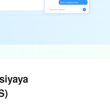
ssiyaya
S)