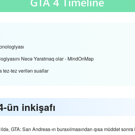
onologiyası
logiyasını Necə Yaratmaq olar - MindOnMap
tez-tez verilən suallar
4-ün inkişafı
ü ildə, GTA: San Andreas-ın buraxılmasından qısa müddət sonra 