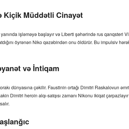
 Kiçik Müddətli Cinayət
ında işləməyə başlayır və Liberti şəhərində rus qanqsteri Vla
atdığını öyrənən Niko qəzəbindən onu öldürür. Bu impulsiv hərək
əyanət və İntiqam
orakı dünyasına çəkilir. Faustinin ortağı Dimitri Raskalovun əmri 
Lakin Dimitri heroin alqı-satqısı zamanı Nikonu ikiqat çarpazlay
alır.
aşlanğıc