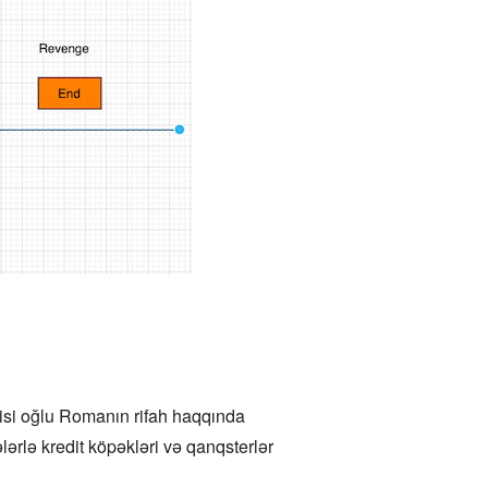
misi oğlu Romanın rifah haqqında
rlə kredit köpəkləri və qanqsterlər