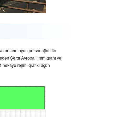
ə onların oyun personajları ilə
 gedən Şərqi Avropalı immiqrant və
 hekayə rejimi qrafiki üçün