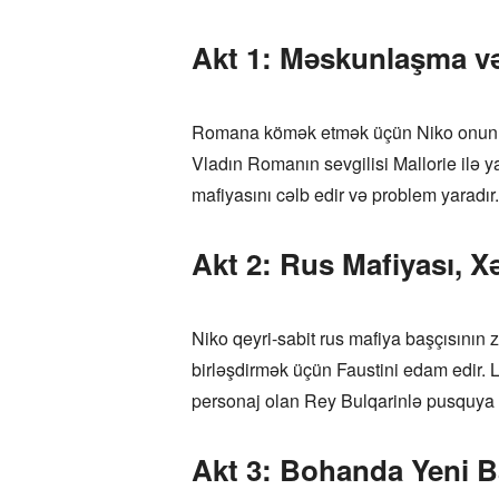
Akt 1: Məskunlaşma və
Romana kömək etmək üçün Niko onun yan
Vladın Romanın sevgilisi Mallorie ilə y
mafiyasını cəlb edir və problem yaradır.
Akt 2: Rus Mafiyası, X
Niko qeyri-sabit rus mafiya başçısının z
birləşdirmək üçün Faustini edam edir. 
personaj olan Rey Bulqarinlə pusquya s
Akt 3: Bohanda Yeni B