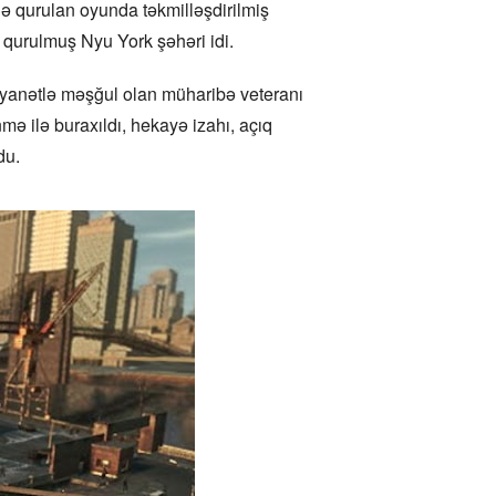
ə qurulan oyunda təkmilləşdirilmiş
n qurulmuş Nyu York şəhəri idi.
xəyanətlə məşğul olan müharibə veteranı
mə ilə buraxıldı, hekayə izahı, açıq
du.