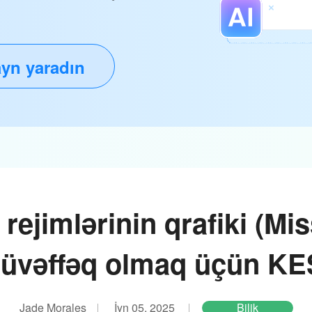
yn yaradın
rejimlərinin qrafiki (Mi
üvəffəq olmaq üçün KE
Jade Morales
İyn 05, 2025
Bilik