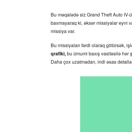
Bu məqalədə siz Grand Theft Auto IV-ün 
baxmayaraq ki, əksər missiyalar eyni v
missiya var.
Bu missiyaları fərdi olaraq götürsək,
qrafiki,
bu ümumi baxış vasitəsilə hər 
Daha çox uzatmadan, indi əsas detallar