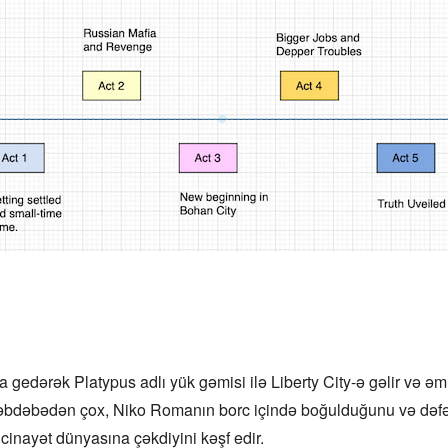
a gedərək Platypus adlı yük gəmisi ilə Liberty City-ə gəlir və ə
Dəbdəbədən çox, Niko Romanın borc içində boğulduğunu və dəfələ
 cinayət dünyasına çəkdiyini kəşf edir.