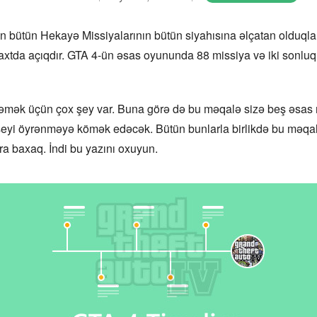
bütün Hekayə Missiyalarının bütün siyahısına əlçatan olduqları a
axtda açıqdır. GTA 4-ün əsas oyununda 88 missiya və iki sonluq 
 işləmək üçün çox şey var. Buna görə də bu məqalə sizə beş əs
şeyi öyrənməyə kömək edəcək. Bütün bunlarla birlikdə bu məqal
a baxaq. İndi bu yazını oxuyun.