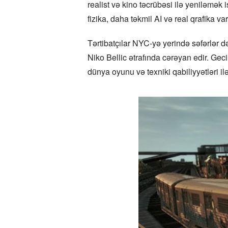
realist və kino təcrübəsi ilə yeniləmə
fizika, daha təkmil AI və real qrafika v
Tərtibatçılar NYC-yə yerində səfərlər 
Niko Bellic ətrafında cərəyan edir. Gec
dünya oyunu və texniki qabiliyyətləri i