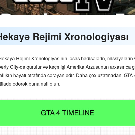
Hekayə Rejimi Xronologiyası
ekayə Rejimi Xronologiyasının, əsas hadisələrin, missiyaların v
 Liberty City-də qurulur və keçmişi Amerika Arzusunun arxasınca
ikin həyatı ətrafında cərəyan edir. Daha çox uzatmadan, GTA 4
fadə edərək buna nail olun.