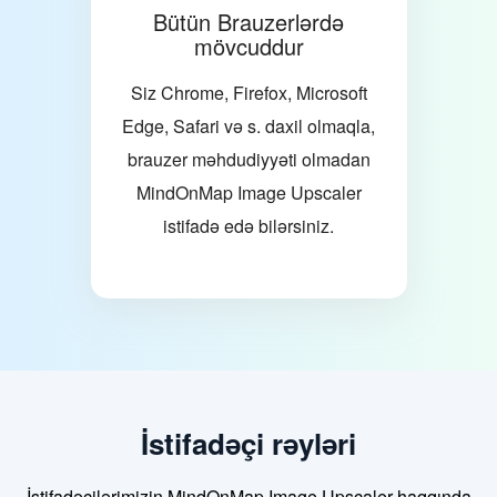
Bütün Brauzerlərdə
mövcuddur
Siz Chrome, Firefox, Microsoft
Edge, Safari və s. daxil olmaqla,
brauzer məhdudiyyəti olmadan
MindOnMap Image Upscaler
istifadə edə bilərsiniz.
İstifadəçi rəyləri
İstifadəçilərimizin MindOnMap Image Upscaler haqqında