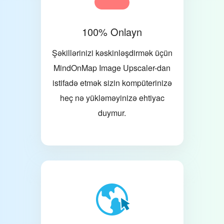
100% Onlayn
Şəkillərinizi kəskinləşdirmək üçün
MindOnMap Image Upscaler-dan
istifadə etmək sizin kompüterinizə
heç nə yükləməyinizə ehtiyac
duymur.