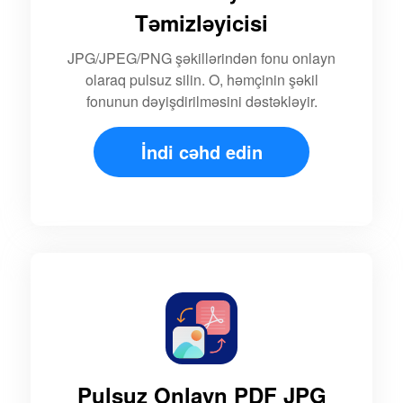
Təmizləyicisi
JPG/JPEG/PNG şəkillərindən fonu onlayn
olaraq pulsuz silin. O, həmçinin şəkil
fonunun dəyişdirilməsini dəstəkləyir.
İndi cəhd edin
Pulsuz Onlayn PDF JPG