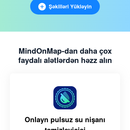
Şəkilləri Yükləyin
MindOnMap-dan daha çox
faydalı alətlərdən həzz alın
Onlayn pulsuz su nişanı
təmizləyicisi