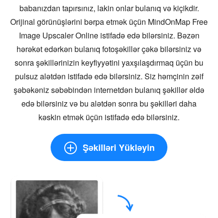
babanızdan tapırsınız, lakin onlar bulanıq və kiçikdir.
Orijinal görünüşlərini bərpa etmək üçün MindOnMap Free
Image Upscaler Online istifadə edə bilərsiniz. Bəzən
hərəkət edərkən bulanıq fotoşəkillər çəkə bilərsiniz və
sonra şəkillərinizin keyfiyyətini yaxşılaşdırmaq üçün bu
pulsuz alətdən istifadə edə bilərsiniz. Siz həmçinin zəif
şəbəkəniz səbəbindən internetdən bulanıq şəkillər əldə
edə bilərsiniz və bu alətdən sonra bu şəkilləri daha
kəskin etmək üçün istifadə edə bilərsiniz.
Şəkilləri Yükləyin