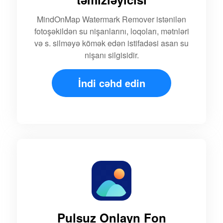
MindOnMap Watermark Remover istənilən
fotoşəkildən su nişanlarını, loqoları, mətnləri
və s. silməyə kömək edən istifadəsi asan su
nişanı silgisidir.
İndi cəhd edin
Pulsuz Onlayn Fon