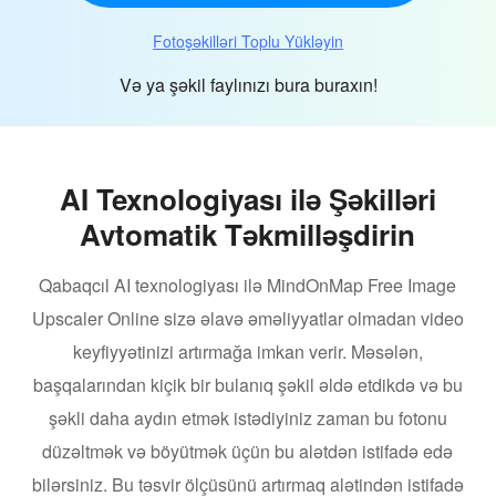
Fotoşəkilləri Toplu Yükləyin
Və ya şəkil faylınızı bura buraxın!
AI Texnologiyası ilə Şəkilləri
Avtomatik Təkmilləşdirin
Qabaqcıl AI texnologiyası ilə MindOnMap Free Image
Upscaler Online sizə əlavə əməliyyatlar olmadan video
keyfiyyətinizi artırmağa imkan verir. Məsələn,
başqalarından kiçik bir bulanıq şəkil əldə etdikdə və bu
şəkli daha aydın etmək istədiyiniz zaman bu fotonu
düzəltmək və böyütmək üçün bu alətdən istifadə edə
bilərsiniz. Bu təsvir ölçüsünü artırmaq alətindən istifadə