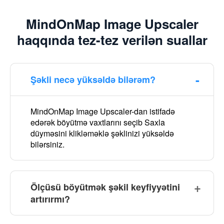
MindOnMap Image Upscaler
haqqında tez-tez verilən suallar
Şəkli necə yüksəldə bilərəm?
MindOnMap Image Upscaler-dan istifadə
edərək böyütmə vaxtlarını seçib Saxla
düyməsini klikləməklə şəklinizi yüksəldə
bilərsiniz.
Ölçüsü böyütmək şəkil keyfiyyətini
artırırmı?