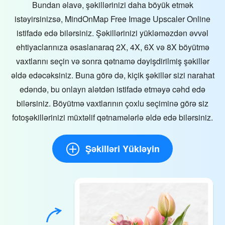
Bundan əlavə, şəkillərinizi daha böyük etmək
istəyirsinizsə, MindOnMap Free Image Upscaler Online
istifadə edə bilərsiniz. Şəkillərinizi yükləməzdən əvvəl
ehtiyaclarınıza əsaslanaraq 2X, 4X, 6X və 8X böyütmə
vaxtlarını seçin və sonra qətnamə dəyişdirilmiş şəkillər
əldə edəcəksiniz. Buna görə də, kiçik şəkillər sizi narahat
edəndə, bu onlayn alətdən istifadə etməyə cəhd edə
bilərsiniz. Böyütmə vaxtlarının çoxlu seçiminə görə siz
fotoşəkillərinizi müxtəlif qətnamələrlə əldə edə bilərsiniz.
Şəkilləri Yükləyin