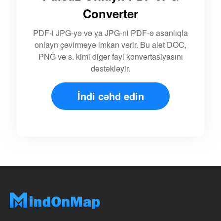
Converter
PDF-i JPG-yə və ya JPG-ni PDF-ə asanlıqla
onlayn çevirməyə imkan verir. Bu alət DOC,
PNG və s. kimi digər fayl konvertasiyasını
dəstəkləyir.
İndi cəhd edin