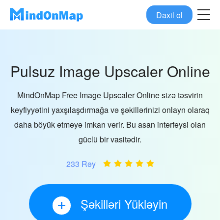
Daxil ol
Pulsuz Image Upscaler Online
MindOnMap Free Image Upscaler Online sizə təsvirin
keyfiyyətini yaxşılaşdırmağa və şəkillərinizi onlayn olaraq
daha böyük etməyə imkan verir. Bu asan interfeysi olan
güclü bir vasitədir.
233 Rəy
Şəkilləri Yükləyin