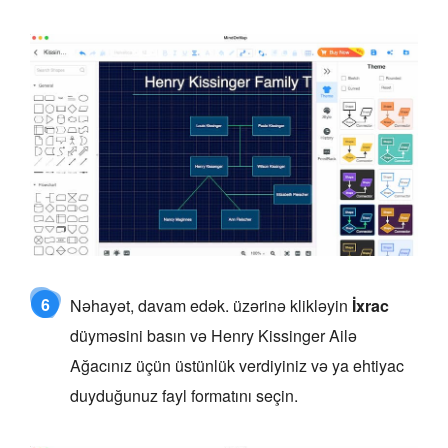
6
Nəhayət, davam edək. üzərinə klikləyin
İxrac
düyməsini basın və Henry Kissinger Ailə
Ağacınız üçün üstünlük verdiyiniz və ya ehtiyac
duyduğunuz fayl formatını seçin.