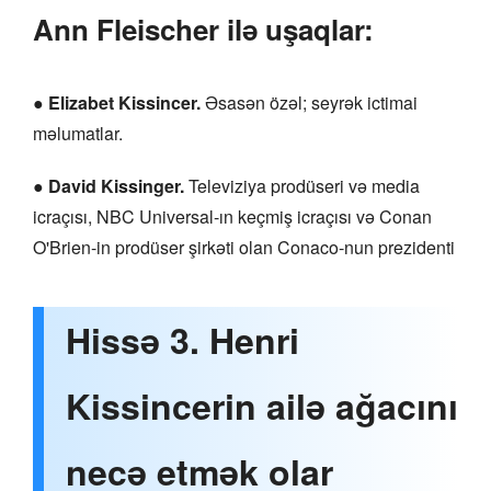
Ann Fleischer ilə uşaqlar:
●
Elizabet Kissincer.
Əsasən özəl; seyrək ictimai
məlumatlar.
●
David Kissinger.
Televiziya prodüseri və media
icraçısı, NBC Universal-ın keçmiş icraçısı və Conan
O'Brien-in prodüser şirkəti olan Conaco-nun prezidenti
Hissə 3. Henri
Kissincerin ailə ağacını
necə etmək olar