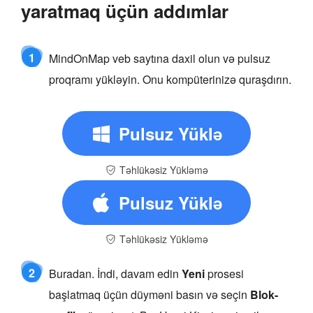
yaratmaq üçün addımlar
1
MindOnMap veb saytına daxil olun və pulsuz
proqramı yükləyin. Onu kompüterinizə quraşdırın.
Pulsuz Yüklə
Təhlükəsiz Yükləmə
Pulsuz Yüklə
Təhlükəsiz Yükləmə
2
Buradan. İndi, davam edin
Yeni
prosesi
başlatmaq üçün düyməni basın və seçin
Blok-