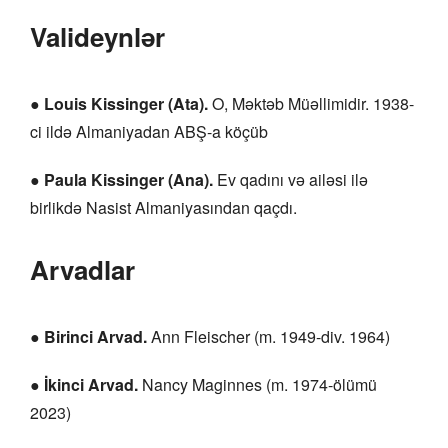
Valideynlər
●
Louis Kissinger (Ata).
O, Məktəb Müəllimidir. 1938-
ci ildə Almaniyadan ABŞ-a köçüb
●
Paula Kissinger (Ana).
Ev qadını və ailəsi ilə
birlikdə Nasist Almaniyasından qaçdı.
Arvadlar
●
Birinci Arvad.
Ann Fleischer (m. 1949-div. 1964)
●
İkinci Arvad.
Nancy Maginnes (m. 1974-ölümü
2023)