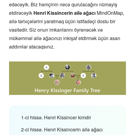
edəcəyik. Biz həmçinin necə qurulacağını nümayiş
etdirəcəyik
Henri Kissincerin ailə ağacı
MindOnMap,
ailə tarixçələrini yaratmaq üçün istifadəçi dostu bir
vasitədir. Siz onun imkanlarını öyrənəcək və
mükəmməl ailə ağacınızı inkişaf etdirmək üçün asan
addımlar atacaqsınız.
1-ci hissə. Henri Kissincer kimdir
2-ci hissə. Henri Kissincerin ailə ağacı