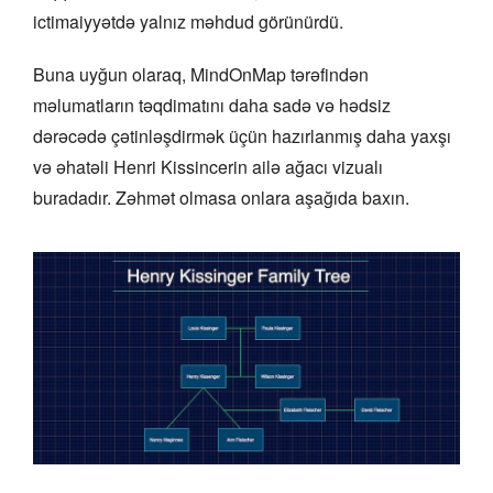
ictimaiyyətdə yalnız məhdud görünürdü.
Buna uyğun olaraq, MindOnMap tərəfindən
məlumatların təqdimatını daha sadə və hədsiz
dərəcədə çətinləşdirmək üçün hazırlanmış daha yaxşı
və əhatəli Henri Kissincerin ailə ağacı vizualı
buradadır. Zəhmət olmasa onlara aşağıda baxın.