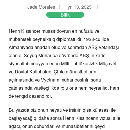
Jade Morales
İyn 13, 2025
Bilik
Henri Kissincer müasir dövrün ən nüfuzlu və
mübahisəli beynəlxalq diplomatı idi. 1923-cü ildə
Almaniyada anadan olub və sonradan ABŞ vətəndaşı
olan o, Soyuq Müharibə dövründə ABŞ-ın xarici
siyasətini müəyyən edən Milli Təhlükəsizlik Müşaviri
və Dövlət Katibi olub. Çinlə münasibətlərin
açılmasında və Vyetnam müharibəsinin sona
çatmasında vasitəçilikdə rolu ona həm heyranlıq, həm
də tənqid qazandırdı.
Bu yazıda biz onun həyatı və irsinin qısa xülasəsi ilə
başlayacağıq, daha sonra Henri Kissincerin vizual ailə
ağacı, onun qohumları və münasibətlərini qeyd