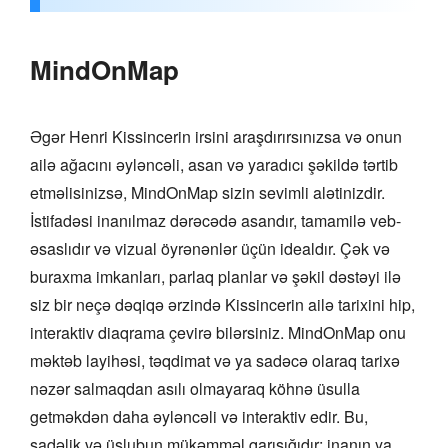
MindOnMap
Əgər Henri Kissincerin irsini araşdırırsınızsa və onun
ailə ağacını əyləncəli, asan və yaradıcı şəkildə tərtib
etməlisinizsə, MindOnMap sizin sevimli alətinizdir.
İstifadəsi inanılmaz dərəcədə asandır, tamamilə veb-
əsaslıdır və vizual öyrənənlər üçün idealdır. Çək və
buraxma imkanları, parlaq planlar və şəkil dəstəyi ilə
siz bir neçə dəqiqə ərzində Kissincerin ailə tarixini hip,
interaktiv diaqrama çevirə bilərsiniz. MindOnMap onu
məktəb layihəsi, təqdimat və ya sadəcə olaraq tarixə
nəzər salmaqdan asılı olmayaraq köhnə üsulla
getməkdən daha əyləncəli və interaktiv edir. Bu,
sadəlik və üslubun mükəmməl qarışığıdır; inanın ya