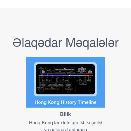
Əlaqədar Məqalələr
Bilik
Honq-Konq tarixinin qrafiki: keçmişi
və gələcəyi anlamaq