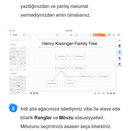
yazdığınızdan və yanlış məlumat
vermədiyinizdən əmin olmalısınız.
5
İndi ailə ağacımıza istədiyimiz vibe ilə əlavə edə
bilərik
Rənglər
və
Mövzu
xüsusiyyətləri.
Mövzunu seçiminizə əsasən seçə bilərsiniz.