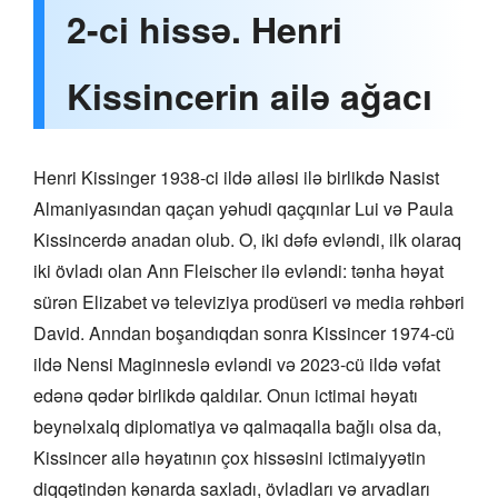
2-ci hissə. Henri
Kissincerin ailə ağacı
Henri Kissinger 1938-ci ildə ailəsi ilə birlikdə Nasist
Almaniyasından qaçan yəhudi qaçqınlar Lui və Paula
Kissincerdə anadan olub. O, iki dəfə evləndi, ilk olaraq
iki övladı olan Ann Fleischer ilə evləndi: tənha həyat
sürən Elizabet və televiziya prodüseri və media rəhbəri
David. Anndan boşandıqdan sonra Kissincer 1974-cü
ildə Nensi Maginneslə evləndi və 2023-cü ildə vəfat
edənə qədər birlikdə qaldılar. Onun ictimai həyatı
beynəlxalq diplomatiya və qalmaqalla bağlı olsa da,
Kissincer ailə həyatının çox hissəsini ictimaiyyətin
diqqətindən kənarda saxladı, övladları və arvadları