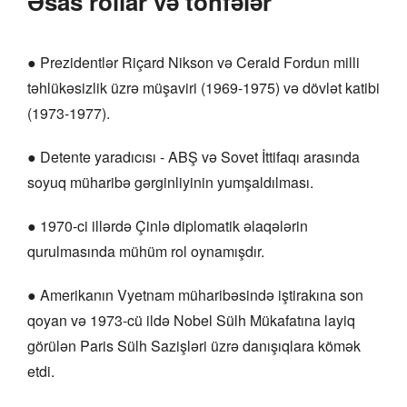
Əsas rollar və töhfələr
● Prezidentlər Riçard Nikson və Cerald Fordun milli
təhlükəsizlik üzrə müşaviri (1969-1975) və dövlət katibi
(1973-1977).
● Detente yaradıcısı - ABŞ və Sovet İttifaqı arasında
soyuq müharibə gərginliyinin yumşaldılması.
● 1970-ci illərdə Çinlə diplomatik əlaqələrin
qurulmasında mühüm rol oynamışdır.
● Amerikanın Vyetnam müharibəsində iştirakına son
qoyan və 1973-cü ildə Nobel Sülh Mükafatına layiq
görülən Paris Sülh Sazişləri üzrə danışıqlara kömək
etdi.