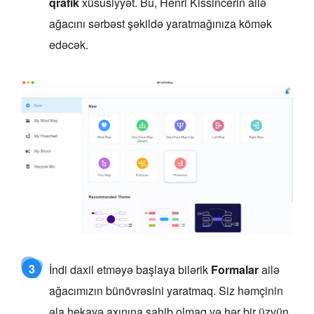
qrafik
xüsusiyyət. Bu, Henri Kissincerin ailə
ağacını sərbəst şəkildə yaratmağınıza kömək
edəcək.
3
İndi daxil etməyə başlaya bilərik
Formalar
ailə
ağacımızın bünövrəsini yaratmaq. Siz həmçinin
əla hekayə axınına sahib olmaq və hər bir üzvün