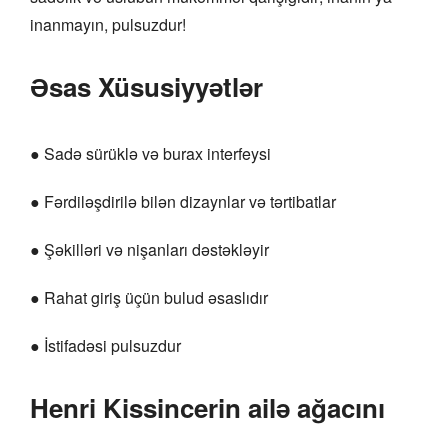
inanmayın, pulsuzdur!
Əsas Xüsusiyyətlər
● Sadə sürüklə və burax interfeysi
● Fərdiləşdirilə bilən dizaynlar və tərtibatlar
● Şəkilləri və nişanları dəstəkləyir
● Rahat giriş üçün bulud əsaslıdır
● İstifadəsi pulsuzdur
Henri Kissincerin ailə ağacını