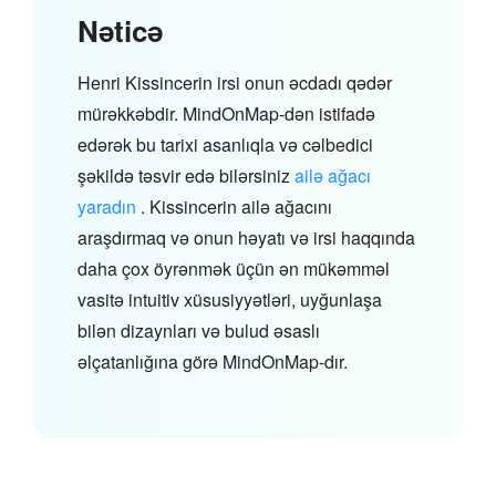
Nəticə
Henri Kissincerin irsi onun əcdadı qədər
mürəkkəbdir. MindOnMap-dən istifadə
edərək bu tarixi asanlıqla və cəlbedici
şəkildə təsvir edə bilərsiniz
ailə ağacı
yaradın
. Kissincerin ailə ağacını
araşdırmaq və onun həyatı və irsi haqqında
daha çox öyrənmək üçün ən mükəmməl
vasitə intuitiv xüsusiyyətləri, uyğunlaşa
bilən dizaynları və bulud əsaslı
əlçatanlığına görə MindOnMap-dır.