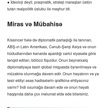
● İdeoloji deyil, praqmatik, strateji maraqları üstün
tutan realpolitik üslubu ilə məşhur idi.
Miras və Mübahisə
Kissincer hələ də diplomatik parlaqlığı ilə tanınan,
ABŞ-ın Latın Amerikası, Cənub-Şərqi Asiya və onun
hüdudlarından kənarda apardığı xarici siyasətə görə
tənqid edilən, bölücü fiqurdur. Onun beynəlxalq
diplomatiyaya təsiri qlobal miqyasda öyrənilməyə və
müzakirə olunmağa davam edir. Onun həyatının və ya
təsir etdiyi əsas hadisələrin qrafikinə ehtiyacınız
varmı? İndi oxumağa davam edə və onun həyatı
haqqında daha çox məlumat əldə edə bilərsiniz.