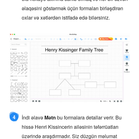
əlaqəsini göstərmək üçün formaları birləşdirən
oxlar və xətlərdən istifadə edə bilərsiniz.
4
İndi əlavə
Mətn
bu formalara detallar verir. Bu
hissə Henri Kissincerin ailəsinin təfərrüatları
üzərində araşdırmadır. Siz düzgün məlumat