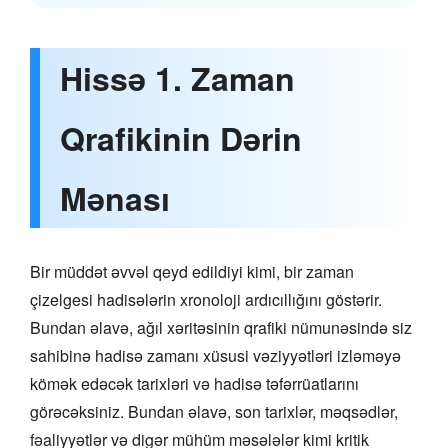
Hissə 1. Zaman
Qrafikinin Dərin
Mənası
Bir müddət əvvəl qeyd edildiyi kimi, bir zaman
çizelgesi hadisələrin xronoloji ardıcıllığını göstərir.
Bundan əlavə, ağıl xəritəsinin qrafiki nümunəsində siz
sahibinə hadisə zamanı xüsusi vəziyyətləri izləməyə
kömək edəcək tarixləri və hadisə təfərrüatlarını
görəcəksiniz. Bundan əlavə, son tarixlər, məqsədlər,
fəaliyyətlər və digər mühüm məsələlər kimi kritik