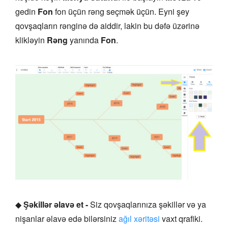
gedin
Fon
fon üçün rəng seçmək üçün. Eyni şey
qovşaqların rənginə də aiddir, lakin bu dəfə üzərinə
klikləyin
Rəng
yanında
Fon
.
◆
Şəkillər əlavə et -
Siz qovşaqlarınıza şəkillər və ya
nişanlar əlavə edə bilərsiniz
ağıl xəritəsi
vaxt qrafiki.