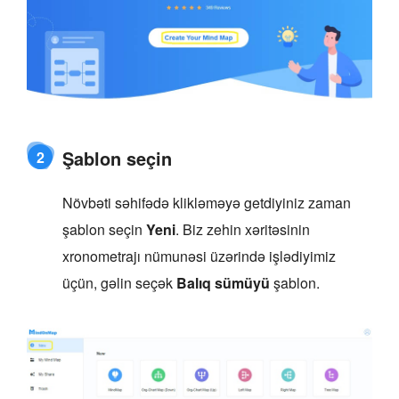
Şablon seçin
2
Növbəti səhifədə klikləməyə getdiyiniz zaman
şablon seçin
Yeni
. Biz zehin xəritəsinin
xronometrajı nümunəsi üzərində işlədiyimiz
üçün, gəlin seçək
Balıq sümüyü
şablon.