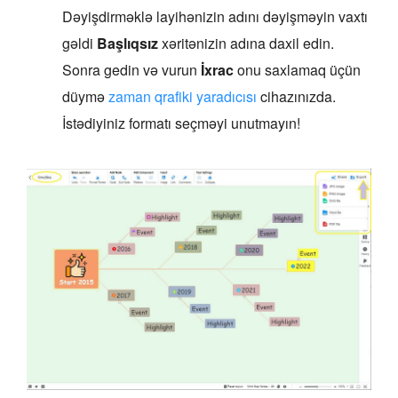
Dəyişdirməklə layihənizin adını dəyişməyin vaxtı
gəldi
Başlıqsız
xəritənizin adına daxil edin.
Sonra gedin və vurun
İxrac
onu saxlamaq üçün
düymə
zaman qrafiki yaradıcısı
cihazınızda.
İstədiyiniz formatı seçməyi unutmayın!