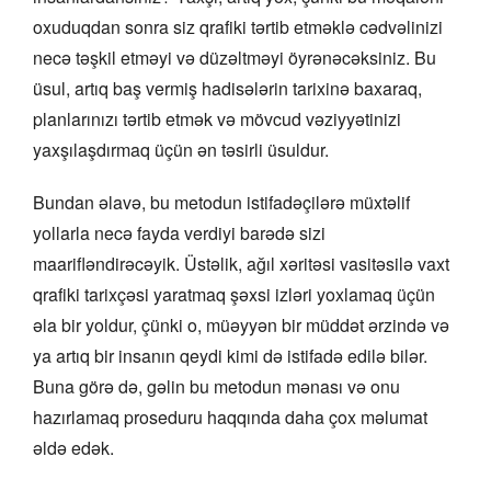
oxuduqdan sonra siz qrafiki tərtib etməklə cədvəlinizi
necə təşkil etməyi və düzəltməyi öyrənəcəksiniz. Bu
üsul, artıq baş vermiş hadisələrin tarixinə baxaraq,
planlarınızı tərtib etmək və mövcud vəziyyətinizi
yaxşılaşdırmaq üçün ən təsirli üsuldur.
Bundan əlavə, bu metodun istifadəçilərə müxtəlif
yollarla necə fayda verdiyi barədə sizi
maarifləndirəcəyik. Üstəlik, ağıl xəritəsi vasitəsilə vaxt
qrafiki tarixçəsi yaratmaq şəxsi izləri yoxlamaq üçün
əla bir yoldur, çünki o, müəyyən bir müddət ərzində və
ya artıq bir insanın qeydi kimi də istifadə edilə bilər.
Buna görə də, gəlin bu metodun mənası və onu
hazırlamaq proseduru haqqında daha çox məlumat
əldə edək.