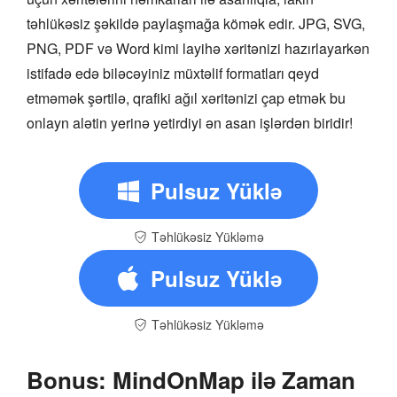
təhlükəsiz şəkildə paylaşmağa kömək edir. JPG, SVG,
PNG, PDF və Word kimi layihə xəritənizi hazırlayarkən
istifadə edə biləcəyiniz müxtəlif formatları qeyd
etməmək şərtilə, qrafiki ağıl xəritənizi çap etmək bu
onlayn alətin yerinə yetirdiyi ən asan işlərdən biridir!
Pulsuz Yüklə
Təhlükəsiz Yükləmə
Pulsuz Yüklə
Təhlükəsiz Yükləmə
Bonus: MindOnMap ilə Zaman