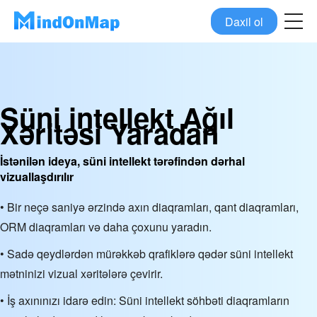
Daxil ol
Süni intellekt Ağıl
Xəritəsi Yaradan
İstənilən ideya, süni intellekt tərəfindən dərhal
vizuallaşdırılır
• Bir neçə saniyə ərzində axın diaqramları, qant diaqramları,
ORM diaqramları və daha çoxunu yaradın.
• Sadə qeydlərdən mürəkkəb qrafiklərə qədər süni intellekt
mətninizi vizual xəritələrə çevirir.
• İş axınınızı idarə edin: Süni intellekt söhbəti diaqramların