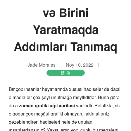
və Birini
Yaratmaqda
Addımları Tanımaq
Jade Morales
Noy 18, 2022
Bilik
Bir çox insanlar həyatlarında xüsusi hadisələr də daxil
olmaqla bir çox şeyi unutmağa meyllidirlər. Buna görə
də a
zaman qrafiki ağıl xəritəsi
vacibdir. Beləliklə, siz
o qədər çox məşğul qrafiki olmayan, lakin ailənizi
qəzəbləndirən hadisələri hələ də unutan
insanlardansınız? Yaxşı, artıq yox, çünki bu məqaləni