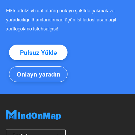
Fikirlərinizi vizual olaraq onlayn şəkildə çəkmək və
yaradıcılığı ilhamlandırmaq üçün istifadəsi asan ağıl
xəritəçəkmə istehsalçısı!
Pulsuz Yüklə
Onlayn yaradın