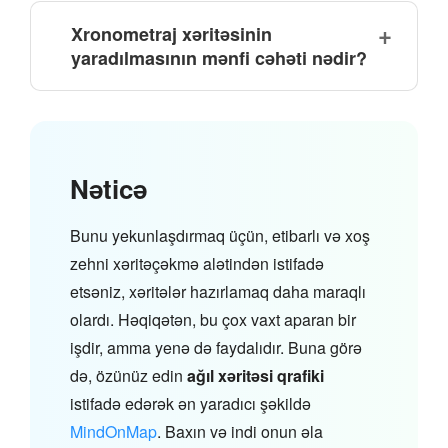
Xronometraj xəritəsinin
yaradılmasının mənfi cəhəti nədir?
Nəticə
Bunu yekunlaşdırmaq üçün, etibarlı və xoş
zehni xəritəçəkmə alətindən istifadə
etsəniz, xəritələr hazırlamaq daha maraqlı
olardı. Həqiqətən, bu çox vaxt aparan bir
işdir, amma yenə də faydalıdır. Buna görə
də, özünüz edin
ağıl xəritəsi qrafiki
istifadə edərək ən yaradıcı şəkildə
MindOnMap
. Baxın və indi onun əla