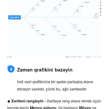
Zaman qrafikini bəzəyin
4
İndi vaxt qrafikinizə bir qədər parlaqlıq əlavə
etməyin vaxtıdır, çünki bu, ağıl xəritəsidir.
◆
Xəritəni rəngləyin -
Xəritəyə rəng əlavə etmək üçün
keçidə keçin
Menyu sütunu
. ilə başlayın
Mövzu
və