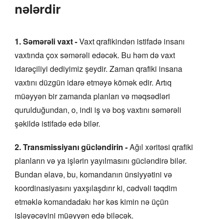
nələrdir
1. Səmərəli vaxt -
Vaxt qrafikindən istifadə insanı
vaxtında çox səmərəli edəcək. Bu həm də vaxt
idarəçiliyi dediyimiz şeydir. Zaman qrafiki insana
vaxtını düzgün idarə etməyə kömək edir. Artıq
müəyyən bir zamanda planları və məqsədləri
qurulduğundan, o, indi iş və boş vaxtını səmərəli
şəkildə istifadə edə bilər.
2. Transmissiyanı gücləndirin -
Ağıl xəritəsi qrafiki
planların və ya işlərin yayılmasını gücləndirə bilər.
Bundan əlavə, bu, komandanın ünsiyyətini və
koordinasiyasını yaxşılaşdırır ki, cədvəli təqdim
etməklə komandadakı hər kəs kimin nə üçün
işləyəcəyini müəyyən edə biləcək.