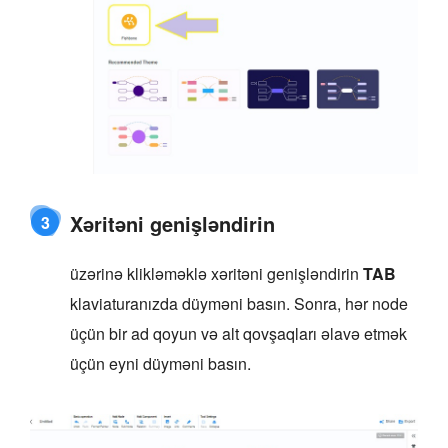
Xəritəni genişləndirin
3
üzərinə klikləməklə xəritəni genişləndirin
TAB
klaviaturanızda düyməni basın. Sonra, hər node
üçün bir ad qoyun və alt qovşaqları əlavə etmək
üçün eyni düyməni basın.