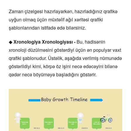
Zaman çizelgesi hazırlayarkən, hazırladığınız qrafikə
uyğun olmaq üçün müxtəlif ağıl xəritəsi qrafiki
şablonlarından istifadə edə bilərsiniz.
◆
Xronologiya Xronologiyası -
Bu, hadisənin
xronoloji düzülməsini göstərdiyi üçün ən populyar vaxt
qrafiki şablonudur. Üstəlik, aşağıda verilmiş nümunədə
göstərildiyi kimi, körpə öz işini necə edəcəyini bilənə
qədər necə böyüməyə başladığını göstərir.