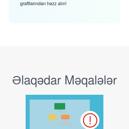
graftlarından həzz alın!
Əlaqədar Məqalələr