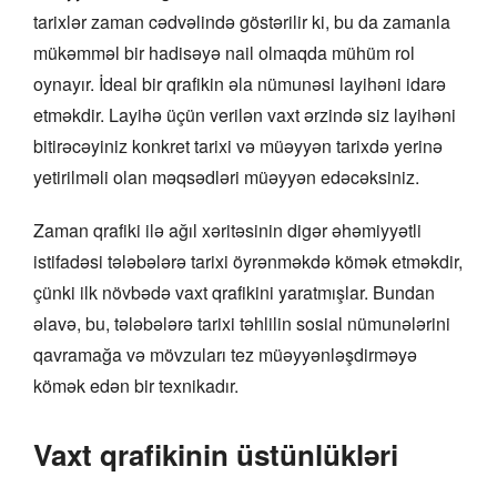
tarixlər zaman cədvəlində göstərilir ki, bu da zamanla
mükəmməl bir hadisəyə nail olmaqda mühüm rol
oynayır. İdeal bir qrafikin əla nümunəsi layihəni idarə
etməkdir. Layihə üçün verilən vaxt ərzində siz layihəni
bitirəcəyiniz konkret tarixi və müəyyən tarixdə yerinə
yetirilməli olan məqsədləri müəyyən edəcəksiniz.
Zaman qrafiki ilə ağıl xəritəsinin digər əhəmiyyətli
istifadəsi tələbələrə tarixi öyrənməkdə kömək etməkdir,
çünki ilk növbədə vaxt qrafikini yaratmışlar. Bundan
əlavə, bu, tələbələrə tarixi təhlilin sosial nümunələrini
qavramağa və mövzuları tez müəyyənləşdirməyə
kömək edən bir texnikadır.
Vaxt qrafikinin üstünlükləri