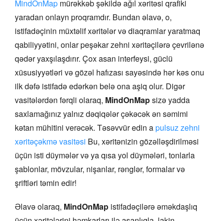
MindOnMap
mürəkkəb şəkildə ağıl xəritəsi qrafiki
yaradan onlayn proqramdır. Bundan əlavə, o,
istifadəçinin müxtəlif xəritələr və diaqramlar yaratmaq
qabiliyyətini, onlar peşəkar zehni xəritəçilərə çevrilənə
qədər yaxşılaşdırır. Çox asan interfeysi, güclü
xüsusiyyətləri və gözəl hafızası sayəsində hər kəs onu
ilk dəfə istifadə edərkən belə ona aşiq olur. Digər
vasitələrdən fərqli olaraq,
MindOnMap
sizə yadda
saxlamağınız yalnız dəqiqələr çəkəcək ən səmimi
kətan mühitini verəcək. Təsəvvür edin a
pulsuz zehni
xəritəçəkmə vasitəsi
Bu, xəritənizin gözəlləşdirilməsi
üçün isti düymələr və ya qısa yol düymələri, tonlarla
şablonlar, mövzular, nişanlar, rənglər, formalar və
şriftləri təmin edir!
Əlavə olaraq,
MindOnMap
istifadəçilərə əməkdaşlıq
üçün xəritələrini həmkarları ilə asanlıqla, lakin