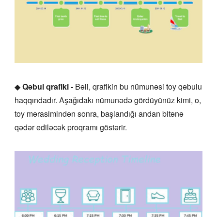
◆
Qəbul qrafiki -
Bəli, qrafikin bu nümunəsi toy qəbulu
haqqındadır. Aşağıdakı nümunədə gördüyünüz kimi, o,
toy mərasimindən sonra, başlandığı andan bitənə
qədər ediləcək proqramı göstərir.