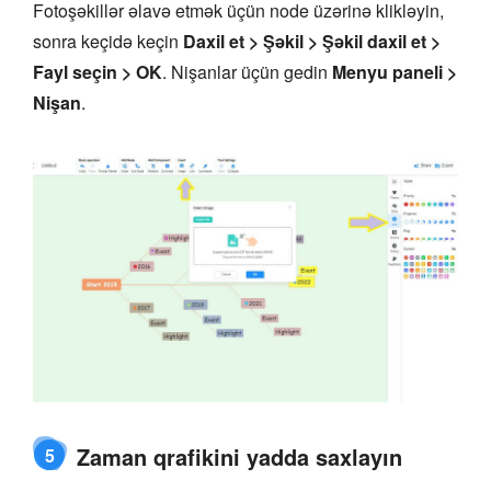
Fotoşəkillər əlavə etmək üçün node üzərinə klikləyin,
sonra keçidə keçin
Daxil et > Şəkil > Şəkil daxil et >
Fayl seçin > OK
. Nişanlar üçün gedin
Menyu paneli >
Nişan
.
Zaman qrafikini yadda saxlayın
5