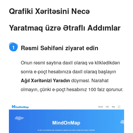
Qrafiki Xəritəsini Necə
Yaratmaq üzrə Ətraflı Addımlar
Rəsmi Səhifəni ziyarət edin
1
Onun rəsmi saytına daxil olaraq və kliklədikdən
sonra e-poçt hesabınıza daxil olaraq başlayın
Ağıl Xəritənizi Yaradın
düyməsi. Narahat
olmayın, çünki e-poçt hesabınız 100 faiz qorunur.