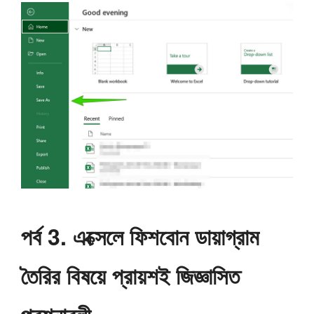
পর্ব 3. এক্সেলে ফিশবোন ডায়াগ্রাম
তৈরির বিষয়ে প্রায়শই জিজ্ঞাসিত