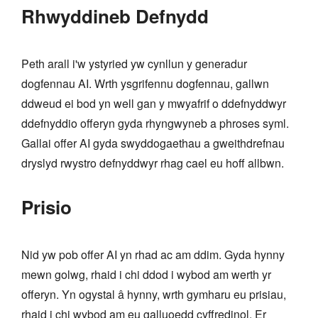
Rhwyddineb Defnydd
Peth arall i'w ystyried yw cynllun y generadur
dogfennau AI. Wrth ysgrifennu dogfennau, gallwn
ddweud ei bod yn well gan y mwyafrif o ddefnyddwyr
ddefnyddio offeryn gyda rhyngwyneb a phroses syml.
Gallai offer AI gyda swyddogaethau a gweithdrefnau
dryslyd rwystro defnyddwyr rhag cael eu hoff allbwn.
Prisio
Nid yw pob offer AI yn rhad ac am ddim. Gyda hynny
mewn golwg, rhaid i chi ddod i wybod am werth yr
offeryn. Yn ogystal â hynny, wrth gymharu eu prisiau,
rhaid i chi wybod am eu galluoedd cyffredinol. Er