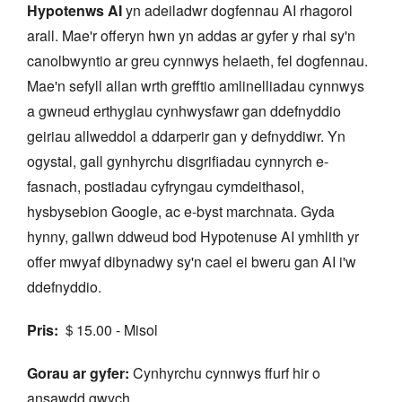
Hypotenws AI
yn adeiladwr dogfennau AI rhagorol
arall. Mae'r offeryn hwn yn addas ar gyfer y rhai sy'n
canolbwyntio ar greu cynnwys helaeth, fel dogfennau.
Mae'n sefyll allan wrth grefftio amlinelliadau cynnwys
a gwneud erthyglau cynhwysfawr gan ddefnyddio
geiriau allweddol a ddarperir gan y defnyddiwr. Yn
ogystal, gall gynhyrchu disgrifiadau cynnyrch e-
fasnach, postiadau cyfryngau cymdeithasol,
hysbysebion Google, ac e-byst marchnata. Gyda
hynny, gallwn ddweud bod Hypotenuse AI ymhlith yr
offer mwyaf dibynadwy sy'n cael ei bweru gan AI i'w
ddefnyddio.
Pris:
＄15.00 - Misol
Gorau ar gyfer:
Cynhyrchu cynnwys ffurf hir o
ansawdd gwych.