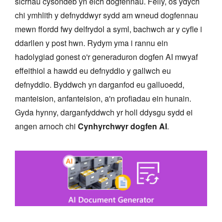
sicrhau cysondeb yn eich dogfennau. Felly, os ydych
chi ymhlith y defnyddwyr sydd am wneud dogfennau
mewn ffordd fwy delfrydol a syml, bachwch ar y cyfle i
ddarllen y post hwn. Rydym yma i rannu ein
hadolygiad gonest o'r generaduron dogfen AI mwyaf
effeithiol a hawdd eu defnyddio y gallwch eu
defnyddio. Byddwch yn darganfod eu galluoedd,
manteision, anfanteision, a'n profiadau ein hunain.
Gyda hynny, darganfyddwch yr holl ddysgu sydd ei
angen arnoch chi
Cynhyrchwyr dogfen AI
.