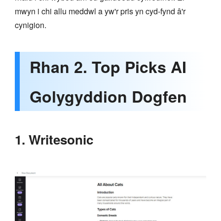
mwyn i chi allu meddwl a yw'r pris yn cyd-fynd â'r
cynigion.
Rhan 2. Top Picks AI
Golygyddion Dogfen
1. Writesonic