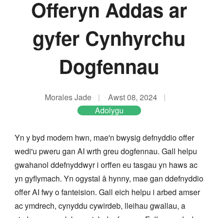
Offeryn Addas ar
gyfer Cynhyrchu
Dogfennau
Morales Jade
Awst 08, 2024
Adolygu
Yn y byd modern hwn, mae'n bwysig defnyddio offer
wedi'u pweru gan AI wrth greu dogfennau. Gall helpu
gwahanol ddefnyddwyr i orffen eu tasgau yn haws ac
yn gyflymach. Yn ogystal â hynny, mae gan ddefnyddio
offer AI fwy o fanteision. Gall eich helpu i arbed amser
ac ymdrech, cynyddu cywirdeb, lleihau gwallau, a