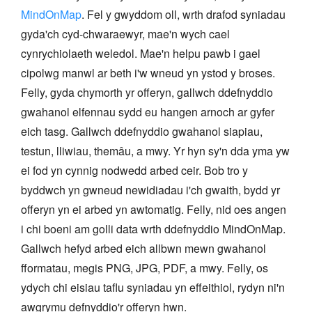
MindOnMap
. Fel y gwyddom oll, wrth drafod syniadau
gyda'ch cyd-chwaraewyr, mae'n wych cael
cynrychiolaeth weledol. Mae'n helpu pawb i gael
cipolwg manwl ar beth i'w wneud yn ystod y broses.
Felly, gyda chymorth yr offeryn, gallwch ddefnyddio
gwahanol elfennau sydd eu hangen arnoch ar gyfer
eich tasg. Gallwch ddefnyddio gwahanol siapiau,
testun, lliwiau, themâu, a mwy. Yr hyn sy'n dda yma yw
ei fod yn cynnig nodwedd arbed ceir. Bob tro y
byddwch yn gwneud newidiadau i'ch gwaith, bydd yr
offeryn yn ei arbed yn awtomatig. Felly, nid oes angen
i chi boeni am golli data wrth ddefnyddio MindOnMap.
Gallwch hefyd arbed eich allbwn mewn gwahanol
fformatau, megis PNG, JPG, PDF, a mwy. Felly, os
ydych chi eisiau taflu syniadau yn effeithiol, rydyn ni'n
awgrymu defnyddio'r offeryn hwn.