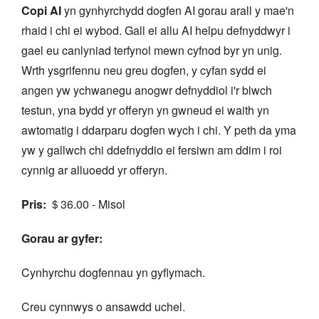
Copi AI
yn gynhyrchydd dogfen AI gorau arall y mae'n
rhaid i chi ei wybod. Gall ei allu AI helpu defnyddwyr i
gael eu canlyniad terfynol mewn cyfnod byr yn unig.
Wrth ysgrifennu neu greu dogfen, y cyfan sydd ei
angen yw ychwanegu anogwr defnyddiol i'r blwch
testun, yna bydd yr offeryn yn gwneud ei waith yn
awtomatig i ddarparu dogfen wych i chi. Y peth da yma
yw y gallwch chi ddefnyddio ei fersiwn am ddim i roi
cynnig ar alluoedd yr offeryn.
Pris:
＄36.00 - Misol
Gorau ar gyfer:
Cynhyrchu dogfennau yn gyflymach.
Creu cynnwys o ansawdd uchel.