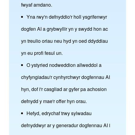
fwyaf amdano.
Yna rwy'n defnyddio'r holl ysgrifenwyr
dogfen AI a grybwyllir yn y swydd hon ac
yn treulio oriau neu hyd yn oed ddyddiau
yn eu profi fesul un.
O ystyried nodweddion allweddol a
chyfyngiadau'r cynhyrchwyr dogfennau AI
hyn, dof i'r casgliad ar gyfer pa achosion
defnydd y mae'r offer hyn orau.
Hefyd, edrychaf trwy sylwadau
defnyddwyr ar y generadur dogfennau AI i