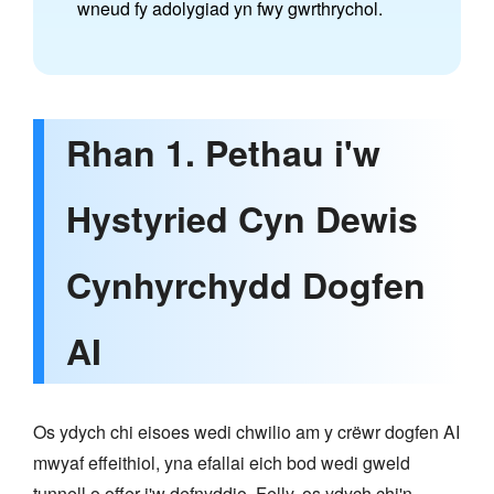
wneud fy adolygiad yn fwy gwrthrychol.
Rhan 1. Pethau i'w
Hystyried Cyn Dewis
Cynhyrchydd Dogfen
AI
Os ydych chi eisoes wedi chwilio am y crëwr dogfen AI
mwyaf effeithiol, yna efallai eich bod wedi gweld
tunnell o offer i'w defnyddio. Felly, os ydych chi'n