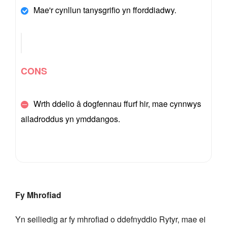
Mae'r cynllun tanysgrifio yn fforddiadwy.
CONS
Wrth ddelio â dogfennau ffurf hir, mae cynnwys
ailadroddus yn ymddangos.
Fy Mhrofiad
Yn seiliedig ar fy mhrofiad o ddefnyddio Rytyr, mae ei