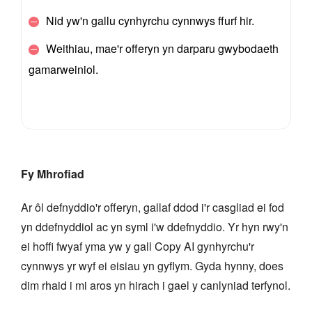
Nid yw'n gallu cynhyrchu cynnwys ffurf hir.
Weithiau, mae'r offeryn yn darparu gwybodaeth
gamarweiniol.
Fy Mhrofiad
Ar ôl defnyddio'r offeryn, gallaf ddod i'r casgliad ei fod
yn ddefnyddiol ac yn syml i'w ddefnyddio. Yr hyn rwy'n
ei hoffi fwyaf yma yw y gall Copy AI gynhyrchu'r
cynnwys yr wyf ei eisiau yn gyflym. Gyda hynny, does
dim rhaid i mi aros yn hirach i gael y canlyniad terfynol.