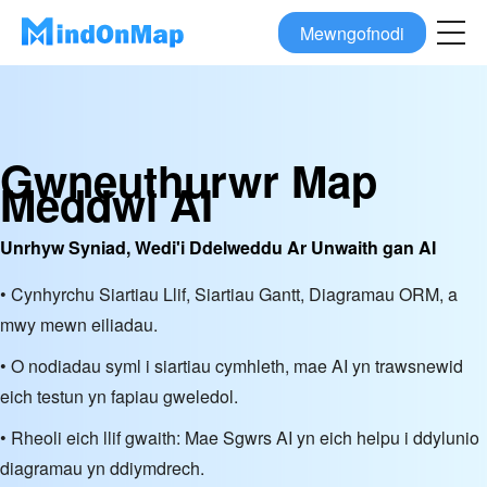
Mewngofnodi
Gwneuthurwr Map
Meddwl AI
Unrhyw Syniad, Wedi'i Ddelweddu Ar Unwaith gan AI
• Cynhyrchu Siartiau Llif, Siartiau Gantt, Diagramau ORM, a
mwy mewn eiliadau.
• O nodiadau syml i siartiau cymhleth, mae AI yn trawsnewid
eich testun yn fapiau gweledol.
• Rheoli eich llif gwaith: Mae Sgwrs AI yn eich helpu i ddylunio
diagramau yn ddiymdrech.