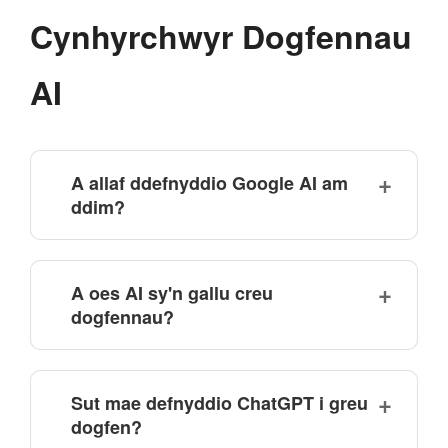
Cynhyrchwyr Dogfennau
AI
A allaf ddefnyddio Google AI am
ddim?
A oes AI sy'n gallu creu
dogfennau?
Sut mae defnyddio ChatGPT i greu
dogfen?