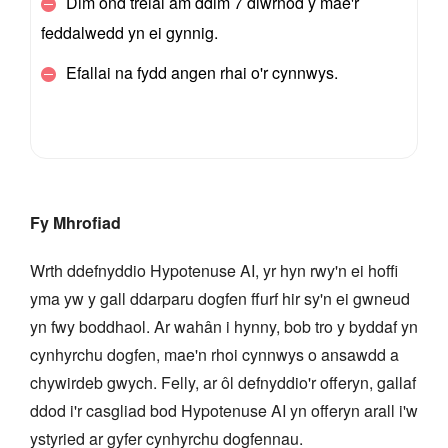
Dim ond treial am ddim 7 diwrnod y mae'r
feddalwedd yn ei gynnig.
Efallai na fydd angen rhai o'r cynnwys.
Fy Mhrofiad
Wrth ddefnyddio Hypotenuse AI, yr hyn rwy'n ei hoffi
yma yw y gall ddarparu dogfen ffurf hir sy'n ei gwneud
yn fwy boddhaol. Ar wahân i hynny, bob tro y byddaf yn
cynhyrchu dogfen, mae'n rhoi cynnwys o ansawdd a
chywirdeb gwych. Felly, ar ôl defnyddio'r offeryn, gallaf
ddod i'r casgliad bod Hypotenuse AI yn offeryn arall i'w
ystyried ar gyfer cynhyrchu dogfennau.