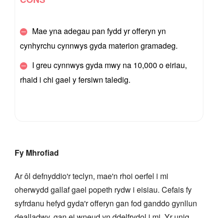
Mae yna adegau pan fydd yr offeryn yn
cynhyrchu cynnwys gyda materion gramadeg.
I greu cynnwys gyda mwy na 10,000 o eiriau,
rhaid i chi gael y fersiwn taledig.
Fy Mhrofiad
Ar ôl defnyddio'r teclyn, mae'n rhoi oerfel i mi
oherwydd gallaf gael popeth rydw i eisiau. Cefais fy
syfrdanu hefyd gyda'r offeryn gan fod ganddo gynllun
dealladwy, gan ei wneud yn ddelfrydol i mi. Yr unig