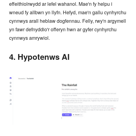
effeithiolrwydd ar lefel wahanol. Mae'n fy helpu i
wneud fy allbwn yn llyfn. Hefyd, mae'n gallu cynhyrchu
cynnwys arall heblaw dogfennau. Felly, rwy'n argymell
yn fawr defnyddio'r offeryn hwn ar gyfer cynhyrchu
cynnwys amrywiol.
4. Hypotenws AI