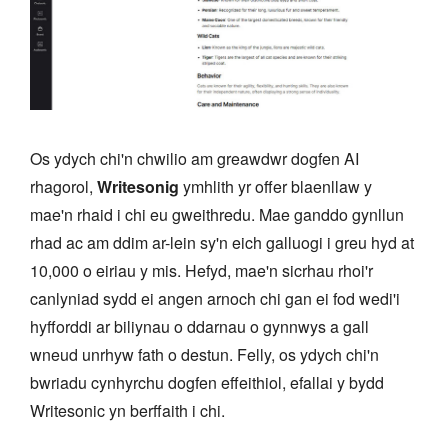
Os ydych chi'n chwilio am greawdwr dogfen AI
rhagorol,
Writesonig
ymhlith yr offer blaenllaw y
mae'n rhaid i chi eu gweithredu. Mae ganddo gynllun
rhad ac am ddim ar-lein sy'n eich galluogi i greu hyd at
10,000 o eiriau y mis. Hefyd, mae'n sicrhau rhoi'r
canlyniad sydd ei angen arnoch chi gan ei fod wedi'i
hyfforddi ar biliynau o ddarnau o gynnwys a gall
wneud unrhyw fath o destun. Felly, os ydych chi'n
bwriadu cynhyrchu dogfen effeithiol, efallai y bydd
Writesonic yn berffaith i chi.