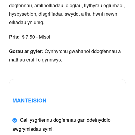
dogfennau, amlinelliadau, blogiau, llythyrau eglurhaol,
hysbysebion, disgrifiadau swydd, a thu hwnt mewn
eiliadau yn unig.
Pris:
＄7.50 - Misol
Gorau ar gyfer:
Cynhyrchu gwahanol ddogfennau a
mathau eraill o gynnwys.
MANTEISION
Gall ysgrifennu dogfennau gan ddefnyddio
awgrymiadau syml.