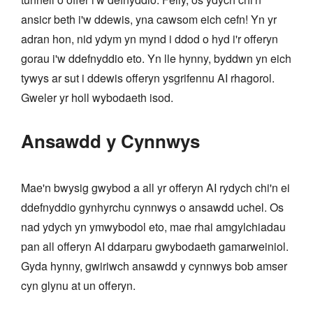
ansicr beth i'w ddewis, yna cawsom eich cefn! Yn yr
adran hon, nid ydym yn mynd i ddod o hyd i'r offeryn
gorau i'w ddefnyddio eto. Yn lle hynny, byddwn yn eich
tywys ar sut i ddewis offeryn ysgrifennu AI rhagorol.
Gweler yr holl wybodaeth isod.
Ansawdd y Cynnwys
Mae'n bwysig gwybod a all yr offeryn AI rydych chi'n ei
ddefnyddio gynhyrchu cynnwys o ansawdd uchel. Os
nad ydych yn ymwybodol eto, mae rhai amgylchiadau
pan all offeryn AI ddarparu gwybodaeth gamarweiniol.
Gyda hynny, gwiriwch ansawdd y cynnwys bob amser
cyn glynu at un offeryn.