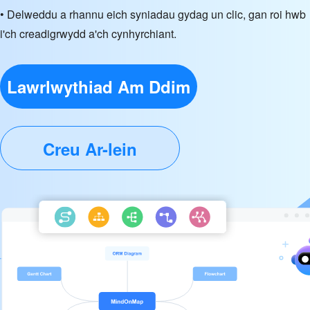
• Delweddu a rhannu eich syniadau gydag un clic, gan roi hwb
i'ch creadigrwydd a'ch cynhyrchiant.
Lawrlwythiad Am Ddim
Creu Ar-lein