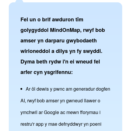
Fel un o brif awduron tîm
golygyddol MindOnMap, rwyf bob
amser yn darparu gwybodaeth
wirioneddol a dilys yn fy swyddi.
Dyma beth rydw i'n ei wneud fel
arfer cyn ysgrifennu:
Ar ôl dewis y pwnc am generadur dogfen
AI, rwyf bob amser yn gwneud llawer o
ymchwil ar Google ac mewn fforymau i
restru'r app y mae defnyddwyr yn poeni