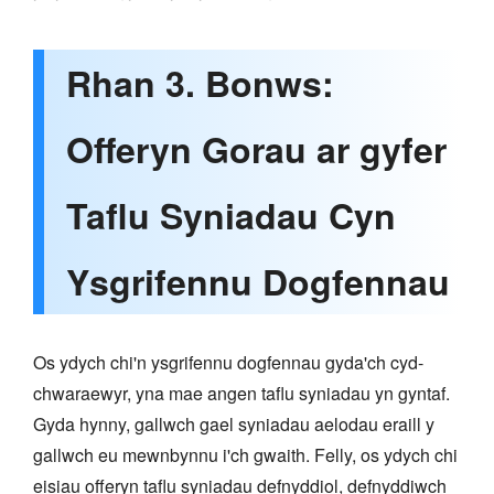
Rhan 3. Bonws:
Offeryn Gorau ar gyfer
Taflu Syniadau Cyn
Ysgrifennu Dogfennau
Os ydych chi'n ysgrifennu dogfennau gyda'ch cyd-
chwaraewyr, yna mae angen taflu syniadau yn gyntaf.
Gyda hynny, gallwch gael syniadau aelodau eraill y
gallwch eu mewnbynnu i'ch gwaith. Felly, os ydych chi
eisiau offeryn taflu syniadau defnyddiol, defnyddiwch