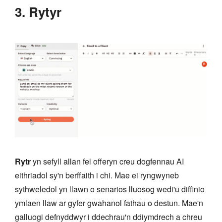
3. Rytyr
Rytr
yn sefyll allan fel offeryn creu dogfennau AI
eithriadol sy'n berffaith i chi. Mae ei ryngwyneb
sythweledol yn llawn o senarios lluosog wedi'u diffinio
ymlaen llaw ar gyfer gwahanol fathau o destun. Mae'n
galluogi defnyddwyr i ddechrau'n ddiymdrech a chreu