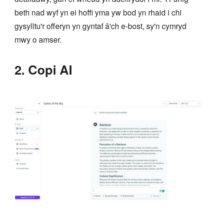
beth nad wyf yn ei hoffi yma yw bod yn rhaid i chi
gysylltu'r offeryn yn gyntaf â'ch e-bost, sy'n cymryd
mwy o amser.
2. Copi AI