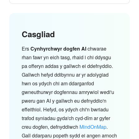
Casgliad
Ers
Cynhyrchwyr dogfen AI
chwarae
rhan fawr yn eich tasg, rhaid i chi ddysgu
pa offeryn addas y gallwch ei ddefnyddio.
Gallwch hefyd ddibynnu ar yr adolygiad
hwn os ydych chi am ddarganfod
gwneuthurwyr dogfennau amrywiol wedi'u
pweru gan AI y gallwch eu defnyddio'n
effeithiol. Hefyd, os ydych chi'n bwriadu
trafod syniadau gyda'ch cyd-dîm ar gyfer
creu dogfen, defnyddiwch
MindOnMap
.
Gall ddarparu popeth sydd ei angen arnoch