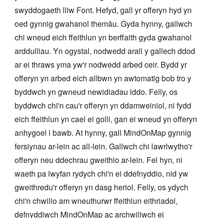
swyddogaeth lliw Font. Hefyd, gall yr offeryn hyd yn
oed gynnig gwahanol themâu. Gyda hynny, gallwch
chi wneud eich ffeithlun yn berffaith gyda gwahanol
arddulliau. Yn ogystal, nodwedd arall y gallech ddod
ar ei thraws yma yw'r nodwedd arbed ceir. Bydd yr
offeryn yn arbed eich allbwn yn awtomatig bob tro y
byddwch yn gwneud newidiadau iddo. Felly, os
byddwch chi'n cau'r offeryn yn ddamweiniol, ni fydd
eich ffeithlun yn cael ei golli, gan ei wneud yn offeryn
anhygoel i bawb. At hynny, gall MindOnMap gynnig
fersiynau ar-lein ac all-lein. Gallwch chi lawrlwytho'r
offeryn neu ddechrau gweithio ar-lein. Fel hyn, ni
waeth pa lwyfan rydych chi'n ei ddefnyddio, nid yw
gweithredu'r offeryn yn dasg heriol. Felly, os ydych
chi'n chwilio am wneuthurwr ffeithlun eithriadol,
defnyddiwch MindOnMap ac archwiliwch ei