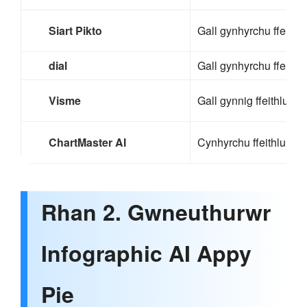
Siart Pikto
Gall gynhyrchu ffeithl
dial
Gall gynhyrchu ffeithl
Visme
Gall gynnig ffeithluni
ChartMaster AI
Cynhyrchu ffeithlunia
Rhan 2. Gwneuthurwr
Infographic AI Appy
Pie