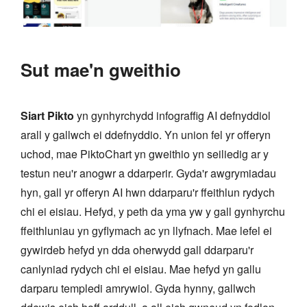
Sut mae'n gweithio
Siart Pikto
yn gynhyrchydd infograffig AI defnyddiol
arall y gallwch ei ddefnyddio. Yn union fel yr offeryn
uchod, mae PiktoChart yn gweithio yn seiliedig ar y
testun neu'r anogwr a ddarperir. Gyda'r awgrymiadau
hyn, gall yr offeryn AI hwn ddarparu'r ffeithlun rydych
chi ei eisiau. Hefyd, y peth da yma yw y gall gynhyrchu
ffeithluniau yn gyflymach ac yn llyfnach. Mae lefel ei
gywirdeb hefyd yn dda oherwydd gall ddarparu'r
canlyniad rydych chi ei eisiau. Mae hefyd yn gallu
darparu templedi amrywiol. Gyda hynny, gallwch