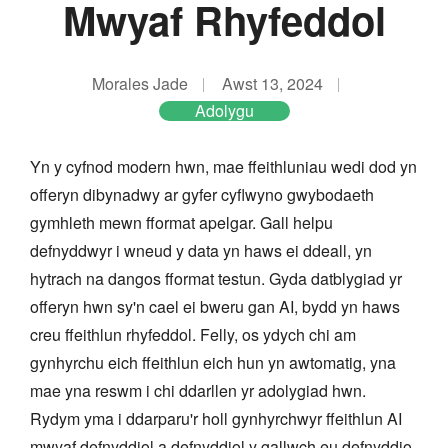
Mwyaf Rhyfeddol
Morales Jade
Awst 13, 2024
Adolygu
Yn y cyfnod modern hwn, mae ffeithluniau wedi dod yn
offeryn dibynadwy ar gyfer cyflwyno gwybodaeth
gymhleth mewn fformat apelgar. Gall helpu
defnyddwyr i wneud y data yn haws ei ddeall, yn
hytrach na dangos fformat testun. Gyda datblygiad yr
offeryn hwn sy'n cael ei bweru gan AI, bydd yn haws
creu ffeithlun rhyfeddol. Felly, os ydych chi am
gynhyrchu eich ffeithlun eich hun yn awtomatig, yna
mae yna reswm i chi ddarllen yr adolygiad hwn.
Rydym yma i ddarparu'r holl gynhyrchwyr ffeithlun AI
mwyaf defnyddiol a defnyddiol y gallwch eu defnyddio