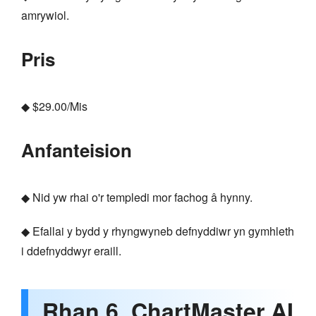
amrywiol.
Pris
◆ $29.00/Mis
Anfanteision
◆ Nid yw rhai o'r templedi mor fachog â hynny.
◆ Efallai y bydd y rhyngwyneb defnyddiwr yn gymhleth
i ddefnyddwyr eraill.
Rhan 6. ChartMaster AI