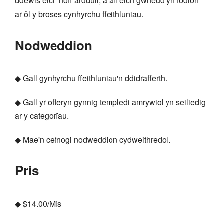
ddewis eich hoff arddull, a all eich gwneud yn fodlon
ar ôl y broses cynhyrchu ffeithluniau.
Nodweddion
◆ Gall gynhyrchu ffeithluniau'n ddidrafferth.
◆ Gall yr offeryn gynnig templedi amrywiol yn seiliedig
ar y categorïau.
◆ Mae'n cefnogi nodweddion cydweithredol.
Pris
◆ $14.00/Mis