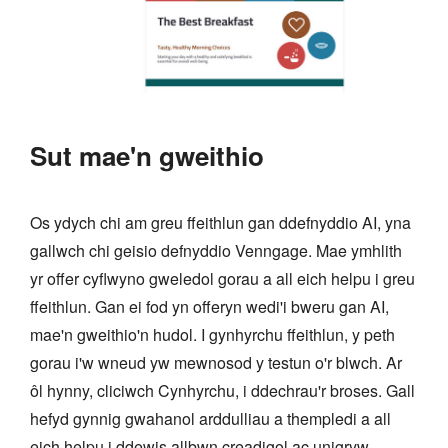
Sut mae'n gweithio
Os ydych chi am greu ffeithlun gan ddefnyddio AI, yna
gallwch chi geisio defnyddio Venngage. Mae ymhlith
yr offer cyflwyno gweledol gorau a all eich helpu i greu
ffeithlun. Gan ei fod yn offeryn wedi'i bweru gan AI,
mae'n gweithio'n hudol. I gynhyrchu ffeithlun, y peth
gorau i'w wneud yw mewnosod y testun o'r blwch. Ar
ôl hynny, cliciwch Cynhyrchu, i ddechrau'r broses. Gall
hefyd gynnig gwahanol arddulliau a thempledi a all
eich helpu i ddewis allbwn creadigol ac unigryw.