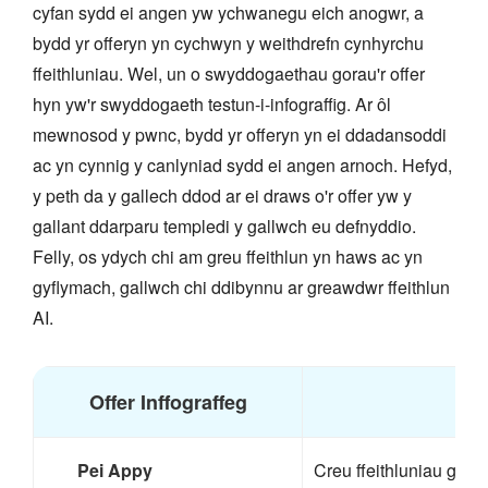
cyfan sydd ei angen yw ychwanegu eich anogwr, a
bydd yr offeryn yn cychwyn y weithdrefn cynhyrchu
ffeithluniau. Wel, un o swyddogaethau gorau'r offer
hyn yw'r swyddogaeth testun-i-infograffig. Ar ôl
mewnosod y pwnc, bydd yr offeryn yn ei ddadansoddi
ac yn cynnig y canlyniad sydd ei angen arnoch. Hefyd,
y peth da y gallech ddod ar ei draws o'r offer yw y
gallant ddarparu templedi y gallwch eu defnyddio.
Felly, os ydych chi am greu ffeithlun yn haws ac yn
gyflymach, gallwch chi ddibynnu ar greawdwr ffeithlun
AI.
Offer Inffograffeg
Pei Appy
Creu ffeithluniau gyd