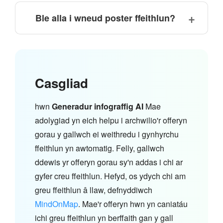
Ble alla i wneud poster ffeithlun?
Casgliad
hwn
Generadur infograffig AI
Mae
adolygiad yn eich helpu i archwilio'r offeryn
gorau y gallwch ei weithredu i gynhyrchu
ffeithlun yn awtomatig. Felly, gallwch
ddewis yr offeryn gorau sy'n addas i chi ar
gyfer creu ffeithlun. Hefyd, os ydych chi am
greu ffeithlun â llaw, defnyddiwch
MindOnMap
. Mae'r offeryn hwn yn caniatáu
ichi greu ffeithlun yn berffaith gan y gall