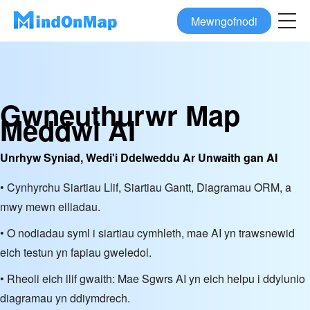
Mewngofnodi
Gwneuthurwr Map
Meddwl AI
Unrhyw Syniad, Wedi'i Ddelweddu Ar Unwaith gan AI
• Cynhyrchu Siartiau Llif, Siartiau Gantt, Diagramau ORM, a
mwy mewn eiliadau.
• O nodiadau syml i siartiau cymhleth, mae AI yn trawsnewid
eich testun yn fapiau gweledol.
• Rheoli eich llif gwaith: Mae Sgwrs AI yn eich helpu i ddylunio
diagramau yn ddiymdrech.