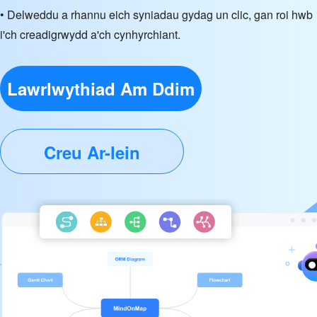
• Delweddu a rhannu eich syniadau gydag un clic, gan roi hwb
i'ch creadigrwydd a'ch cynhyrchiant.
Lawrlwythiad Am Ddim
Creu Ar-lein