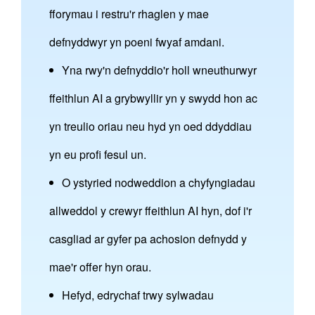
fforymau i restru'r rhaglen y mae
defnyddwyr yn poeni fwyaf amdani.
Yna rwy'n defnyddio'r holl wneuthurwyr
ffeithlun AI a grybwyllir yn y swydd hon ac
yn treulio oriau neu hyd yn oed ddyddiau
yn eu profi fesul un.
O ystyried nodweddion a chyfyngiadau
allweddol y crewyr ffeithlun AI hyn, dof i'r
casgliad ar gyfer pa achosion defnydd y
mae'r offer hyn orau.
Hefyd, edrychaf trwy sylwadau