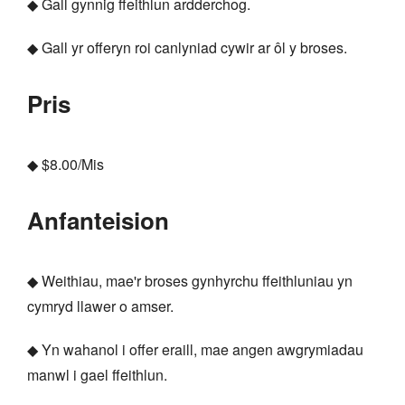
◆ Gall gynnig ffeithlun ardderchog.
◆ Gall yr offeryn roi canlyniad cywir ar ôl y broses.
Pris
◆ $8.00/Mis
Anfanteision
◆ Weithiau, mae'r broses gynhyrchu ffeithluniau yn
cymryd llawer o amser.
◆ Yn wahanol i offer eraill, mae angen awgrymiadau
manwl i gael ffeithlun.