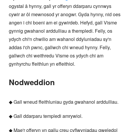
ogystal â hynny, gall yr offeryn ddarparu cynnwys
cywir ar ôl mewnosod yr anogwr. Gyda hynny, nid oes
angen i chi boeni am ei gywirdeb. Hefyd, gall Visme
gynnig gwahanol arddulliau a thempledi. Felly, os
ydych chi'n chwilio am wahanol ddyluniadau sy'n
addas i'ch pwnc, gallwch chi wneud hynny. Felly,
gallwch chi weithredu Visme os ydych chi am
gynhyrchu ffeithlun yn effeithiol.
Nodweddion
◆ Gall wneud ffeithluniau gyda gwahanol arddulliau.
◆ Gall ddarparu templedi amrywiol.
◆ Mae'r offeryn yn gallu creu cyflwyniadau gweledol