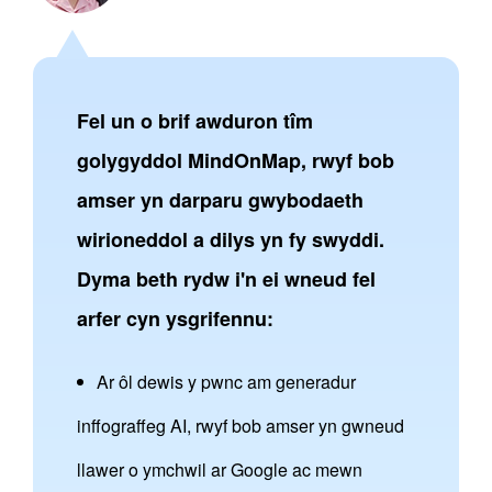
Fel un o brif awduron tîm
golygyddol MindOnMap, rwyf bob
amser yn darparu gwybodaeth
wirioneddol a dilys yn fy swyddi.
Dyma beth rydw i'n ei wneud fel
arfer cyn ysgrifennu:
Ar ôl dewis y pwnc am generadur
inffograffeg AI, rwyf bob amser yn gwneud
llawer o ymchwil ar Google ac mewn