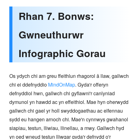
Rhan 7. Bonws:
Gwneuthurwr
Infographic Gorau
Os ydych chi am greu ffeithlun rhagorol â llaw, gallwch
chi ei ddefnyddio
MindOnMap
. Gyda'r offeryn
defnyddiol hwn, gallwch chi gyflawni'r canlyniad
dymunol yn hawdd ac yn effeithiol. Mae hyn oherwydd
gallwch chi gael yr holl swyddogaethau ac elfennau
sydd eu hangen arnoch chi. Mae'n cynnwys gwahanol
siapiau, testun, lliwiau, llinellau, a mwy. Gallwch hyd
yn oed wneud testun lliwgar gyda'r defnydd o'r