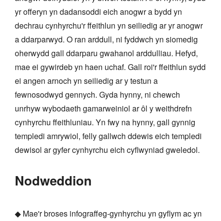
yr offeryn yn dadansoddi eich anogwr a bydd yn
dechrau cynhyrchu'r ffeithlun yn seiliedig ar yr anogwr
a ddarparwyd. O ran arddull, ni fyddwch yn siomedig
oherwydd gall ddarparu gwahanol arddulliau. Hefyd,
mae ei gywirdeb yn haen uchaf. Gall roi'r ffeithlun sydd
ei angen arnoch yn seiliedig ar y testun a
fewnosodwyd gennych. Gyda hynny, ni chewch
unrhyw wybodaeth gamarweiniol ar ôl y weithdrefn
cynhyrchu ffeithluniau. Yn fwy na hynny, gall gynnig
templedi amrywiol, felly gallwch ddewis eich templedi
dewisol ar gyfer cynhyrchu eich cyflwyniad gweledol.
Nodweddion
◆ Mae'r broses infograffeg-gynhyrchu yn gyflym ac yn