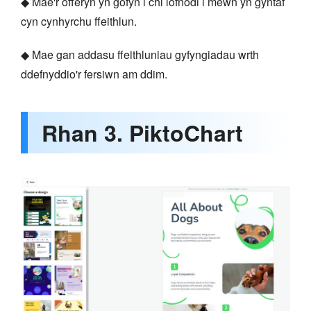
◆ Mae'r offeryn yn gofyn i chi lofnodi i mewn yn gyntaf
cyn cynhyrchu ffeithlun.
◆ Mae gan addasu ffeithluniau gyfyngiadau wrth
ddefnyddio'r fersiwn am ddim.
Rhan 3. PiktoChart