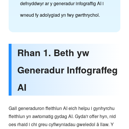
defnyddwyr ar y generadur infograffig AI i
wneud fy adolygiad yn fwy gwrthrychol.
Rhan 1. Beth yw
Generadur Inffograffeg
AI
Gall generaduron ffeithlun AI eich helpu i gynhyrchu
ffeithlun yn awtomatig gydag AI. Gyda'r offer hyn, nid
oes rhaid i chi greu cyflwyniadau gweledol â llaw. Y