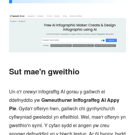
Sut mae'n gweithio
Un o'r crewyr infograffig AI gorau y gallwch ei
ddefnyddio yw
Gwneuthurwr Inffograffeg AI Appy
Pie
. Gyda'r offeryn hwn, gallwch chi gynhyrchu'ch
cyflwyniad gweledol yn effeithiol. Wel, mae'r offeryn yn
gweithio'n syml. Y cyfan sydd ei angen yw creu
anogwr defnyddiol yn y blwch testun. Ar ôl hynny, bydd