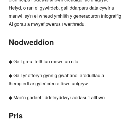
Hefyd, o ran ei gywirdeb, gall ddarparu data cywir a
manwl, sy'n ei wneud ymhlith y generaduron infograffig
AI gorau a mwyaf pwerus i weithredu.
Nodweddion
◆ Gall greu ffeithlun mewn un clic.
◆ Gall yr offeryn gynnig gwahanol arddulliau a
thempledi ar gyfer creu allbwn unigryw.
◆ Mae'n gadael i ddefnyddwyr addasu'r allbwn.
Pris