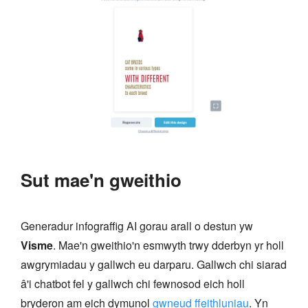
Sut mae'n gweithio
Generadur infograffig AI gorau arall o destun yw
Visme
. Mae'n gweithio'n esmwyth trwy dderbyn yr holl
awgrymiadau y gallwch eu darparu. Gallwch chi siarad
â'i chatbot fel y gallwch chi fewnosod eich holl
bryderon am eich dymunol
gwneud ffeithluniau
. Yn