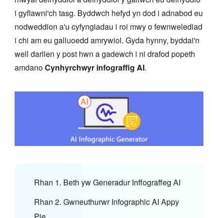
i gyflawni'ch tasg. Byddwch hefyd yn dod i adnabod eu
nodweddion a'u cyfyngiadau i roi mwy o fewnwelediad
i chi am eu galluoedd amrywiol. Gyda hynny, byddai'n
well darllen y post hwn a gadewch i ni drafod popeth
amdano
Cynhyrchwyr infograffig AI
.
Rhan 1. Beth yw Generadur Inffograffeg AI
Rhan 2. Gwneuthurwr Infographic AI Appy
Pie