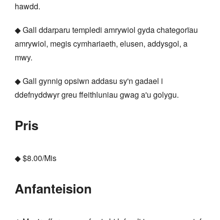
hawdd.
◆ Gall ddarparu templedi amrywiol gyda chategorïau
amrywiol, megis cymhariaeth, elusen, addysgol, a
mwy.
◆ Gall gynnig opsiwn addasu sy'n gadael i
ddefnyddwyr greu ffeithluniau gwag a'u golygu.
Pris
◆ $8.00/Mis
Anfanteision