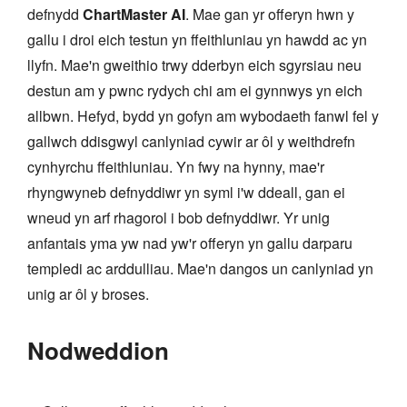
defnydd
ChartMaster AI
. Mae gan yr offeryn hwn y
gallu i droi eich testun yn ffeithluniau yn hawdd ac yn
llyfn. Mae'n gweithio trwy dderbyn eich sgyrsiau neu
destun am y pwnc rydych chi am ei gynnwys yn eich
allbwn. Hefyd, bydd yn gofyn am wybodaeth fanwl fel y
gallwch ddisgwyl canlyniad cywir ar ôl y weithdrefn
cynhyrchu ffeithluniau. Yn fwy na hynny, mae'r
rhyngwyneb defnyddiwr yn syml i'w ddeall, gan ei
wneud yn arf rhagorol i bob defnyddiwr. Yr unig
anfantais yma yw nad yw'r offeryn yn gallu darparu
templedi ac arddulliau. Mae'n dangos un canlyniad yn
unig ar ôl y broses.
Nodweddion