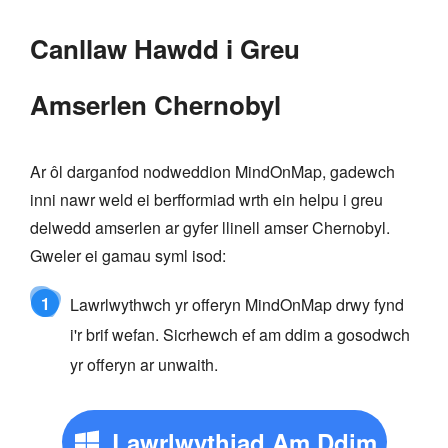
Canllaw Hawdd i Greu
Amserlen Chernobyl
Ar ôl darganfod nodweddion MindOnMap, gadewch
inni nawr weld ei berfformiad wrth ein helpu i greu
delwedd amserlen ar gyfer llinell amser Chernobyl.
Gweler ei gamau syml isod:
1
Lawrlwythwch yr offeryn MindOnMap drwy fynd
i'r brif wefan. Sicrhewch ef am ddim a gosodwch
yr offeryn ar unwaith.
Lawrlwythiad Am Ddim