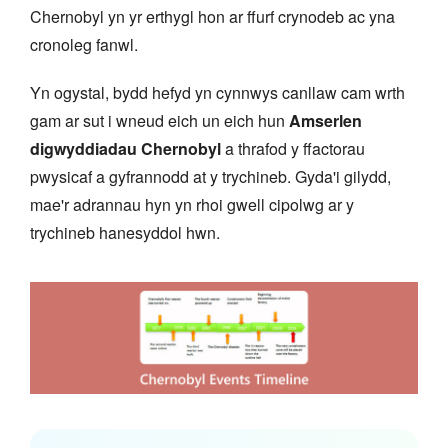
Chernobyl yn yr erthygl hon ar ffurf crynodeb ac yna
cronoleg fanwl.
Yn ogystal, bydd hefyd yn cynnwys canllaw cam wrth
gam ar sut i wneud eich un eich hun
Amserlen
digwyddiadau Chernobyl
a thrafod y ffactorau
pwysicaf a gyfrannodd at y trychineb. Gyda'i gilydd,
mae'r adrannau hyn yn rhoi gwell cipolwg ar y
trychineb hanesyddol hwn.