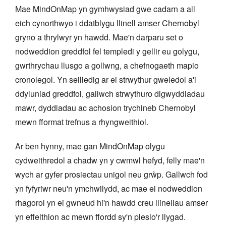
Mae MindOnMap yn gymhwysiad gwe cadarn a all
eich cynorthwyo i ddatblygu llinell amser Chernobyl
gryno a thrylwyr yn hawdd. Mae'n darparu set o
nodweddion greddfol fel templedi y gellir eu golygu,
gwrthrychau llusgo a gollwng, a chefnogaeth mapio
cronolegol. Yn seiliedig ar ei strwythur gweledol a'i
ddyluniad greddfol, gallwch strwythuro digwyddiadau
mawr, dyddiadau ac achosion trychineb Chernobyl
mewn fformat trefnus a rhyngweithiol.
Ar ben hynny, mae gan MindOnMap olygu
cydweithredol a chadw yn y cwmwl hefyd, felly mae'n
wych ar gyfer prosiectau unigol neu grŵp. Gallwch fod
yn fyfyriwr neu'n ymchwilydd, ac mae ei nodweddion
rhagorol yn ei gwneud hi'n hawdd creu llinellau amser
yn effeithlon ac mewn ffordd sy'n plesio'r llygad.