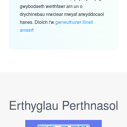
gwybodaeth werthfawr am un o
drychinebau niwclear mwyaf arwyddocaol
hanes. Diolch i'w
gwneuthurwr llinell
amser
!
Erthyglau Perthnasol