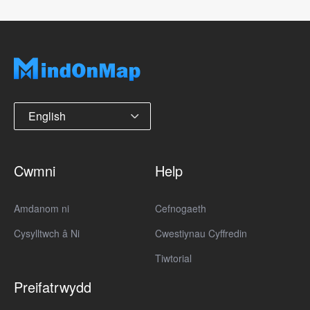
English
Cwmni
Help
Amdanom ni
Cefnogaeth
Cysylltwch â Ni
Cwestiynau Cyffredin
Tiwtorial
Preifatrwydd