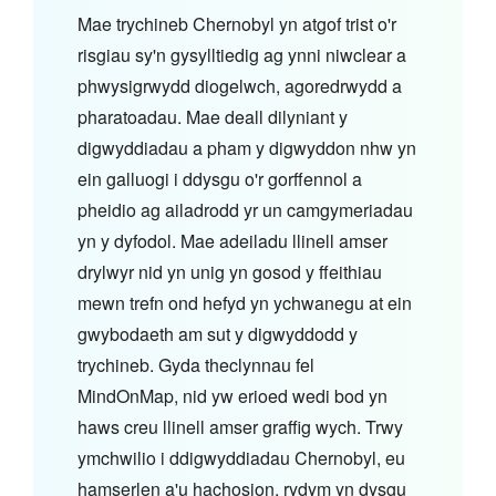
Mae trychineb Chernobyl yn atgof trist o'r
risgiau sy'n gysylltiedig ag ynni niwclear a
phwysigrwydd diogelwch, agoredrwydd a
pharatoadau. Mae deall dilyniant y
digwyddiadau a pham y digwyddon nhw yn
ein galluogi i ddysgu o'r gorffennol a
pheidio ag ailadrodd yr un camgymeriadau
yn y dyfodol. Mae adeiladu llinell amser
drylwyr nid yn unig yn gosod y ffeithiau
mewn trefn ond hefyd yn ychwanegu at ein
gwybodaeth am sut y digwyddodd y
trychineb. Gyda theclynnau fel
MindOnMap, nid yw erioed wedi bod yn
haws creu llinell amser graffig wych. Trwy
ymchwilio i ddigwyddiadau Chernobyl, eu
hamserlen a'u hachosion, rydym yn dysgu