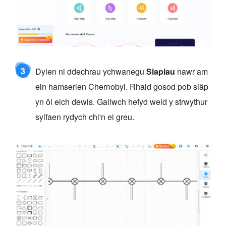
3
Dylen ni ddechrau ychwanegu
Siapiau
nawr am
ein hamserlen Chernobyl. Rhaid gosod pob siâp
yn ôl eich dewis. Gallwch hefyd weld y strwythur
sylfaen rydych chi'n ei greu.