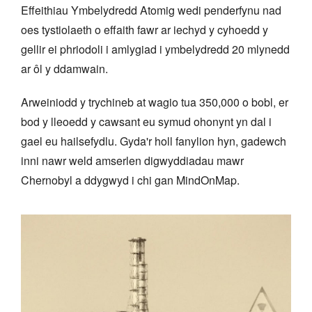
Effeithiau Ymbelydredd Atomig wedi penderfynu nad
oes tystiolaeth o effaith fawr ar iechyd y cyhoedd y
gellir ei phriodoli i amlygiad i ymbelydredd 20 mlynedd
ar ôl y ddamwain.
Arweiniodd y trychineb at wagio tua 350,000 o bobl, er
bod y lleoedd y cawsant eu symud ohonynt yn dal i
gael eu hailsefydlu. Gyda'r holl fanylion hyn, gadewch
inni nawr weld amserlen digwyddiadau mawr
Chernobyl a ddygwyd i chi gan MindOnMap.