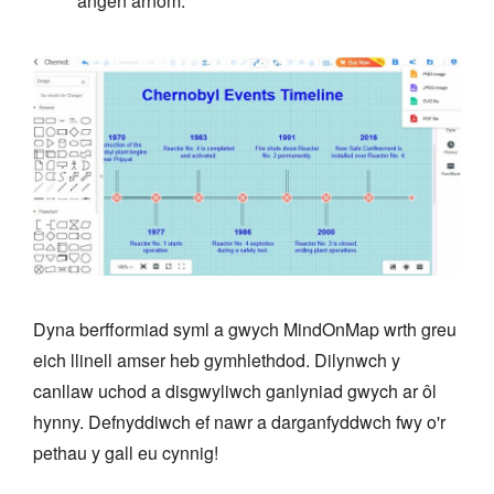
angen arnom.
Dyna berfformiad syml a gwych MindOnMap wrth greu
eich llinell amser heb gymhlethdod. Dilynwch y
canllaw uchod a disgwyliwch ganlyniad gwych ar ôl
hynny. Defnyddiwch ef nawr a darganfyddwch fwy o'r
pethau y gall eu cynnig!