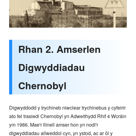
Rhan 2. Amserlen
Digwyddiadau
Chernobyl
Digwyddodd y trychineb niwclear trychinebus y cyfeirir
ato fel trasiedi Chernobyl yn Adweithydd Rhif 4 Wcráin
ym 1986. Mae'r llinell amser hon yn nodi'r
digwyddiadau allweddol cyn, yn ystod, ac ar ôl y