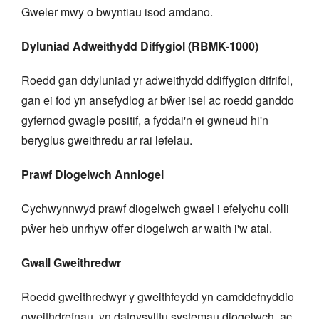
Gweler mwy o bwyntiau isod amdano.
Dyluniad Adweithydd Diffygiol (RBMK-1000)
Roedd gan ddyluniad yr adweithydd ddiffygion difrifol,
gan ei fod yn ansefydlog ar bŵer isel ac roedd ganddo
gyfernod gwagle positif, a fyddai'n ei gwneud hi'n
beryglus gweithredu ar rai lefelau.
Prawf Diogelwch Anniogel
Cychwynnwyd prawf diogelwch gwael i efelychu colli
pŵer heb unrhyw offer diogelwch ar waith i'w atal.
Gwall Gweithredwr
Roedd gweithredwyr y gweithfeydd yn camddefnyddio
gweithdrefnau, yn datgysylltu systemau diogelwch, ac