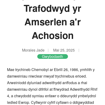
Trafodwyd yr
Amserlen a'r
Achosion
Morales Jade
Mai 25, 2025
Gwybodaeth
Mae trychineb Chernobyl ar Ebrill 26, 1986, ymhlith y
damweiniau niwclear mwyaf trychinebus erioed.
Arweiniodd dyluniad adweithydd anffodus a rhai
damweiniau dynol difrifol at ffrwydrad Adweithydd Rhif
4, a chwydodd symiau enfawr o ddeunydd ymbelydrol
ledled Ewrop. Cyflwynir cyfrif cyflawn o ddigwyddiad