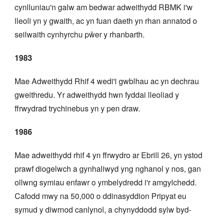
cynlluniau'n galw am bedwar adweithydd RBMK i'w
lleoli yn y gwaith, ac yn fuan daeth yn rhan annatod o
seilwaith cynhyrchu pŵer y rhanbarth.
1983
Mae Adweithydd Rhif 4 wedi'i gwblhau ac yn dechrau
gweithredu. Yr adweithydd hwn fyddai lleoliad y
ffrwydrad trychinebus yn y pen draw.
1986
Mae adweithydd rhif 4 yn ffrwydro ar Ebrill 26, yn ystod
prawf diogelwch a gynhaliwyd yng nghanol y nos, gan
ollwng symiau enfawr o ymbelydredd i'r amgylchedd.
Cafodd mwy na 50,000 o ddinasyddion Pripyat eu
symud y diwrnod canlynol, a chynyddodd sylw byd-