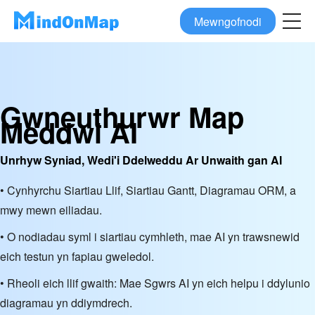
Mewngofnodi
Gwneuthurwr Map
Meddwl AI
Unrhyw Syniad, Wedi'i Ddelweddu Ar Unwaith gan AI
• Cynhyrchu Siartiau Llif, Siartiau Gantt, Diagramau ORM, a
mwy mewn eiliadau.
• O nodiadau syml i siartiau cymhleth, mae AI yn trawsnewid
eich testun yn fapiau gweledol.
• Rheoli eich llif gwaith: Mae Sgwrs AI yn eich helpu i ddylunio
diagramau yn ddiymdrech.