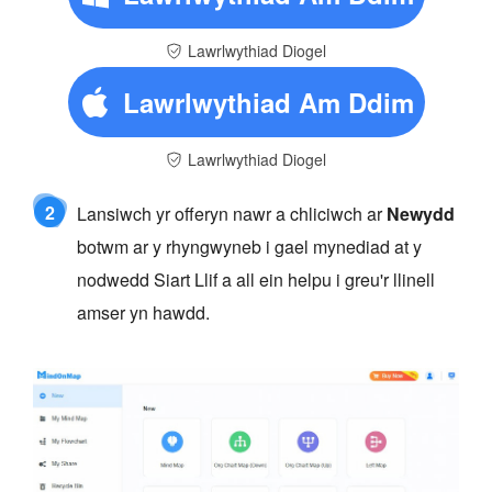
Lawrlwythiad Diogel
Lawrlwythiad Am Ddim
Lawrlwythiad Diogel
2
Lansiwch yr offeryn nawr a chliciwch ar
Newydd
botwm ar y rhyngwyneb i gael mynediad at y
nodwedd Siart Llif a all ein helpu i greu'r llinell
amser yn hawdd.