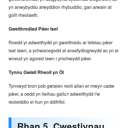
yn anwybyddu arwyddion rhybuddio, gan arwain at
golli rheolaeth.
Gweithrediad Pŵer Isel
Roedd yr adweithydd yn gweithredu ar lefelau pŵer
isel iawn, a ychwanegodd at ansefydlogrwydd ac yn ei
wneud yn agored iawn i ymchwydd pŵer.
Tynnu Gwiail Rheoli yn Ôl
Tynnwyd bron pob gwialen reoli allan er mwyn cadw
pŵer, a oedd yn lleihau gallu'r adweithydd i'w
reoleiddio ei hun yn ddifrifol.
Rhan 5. Cwestiynau