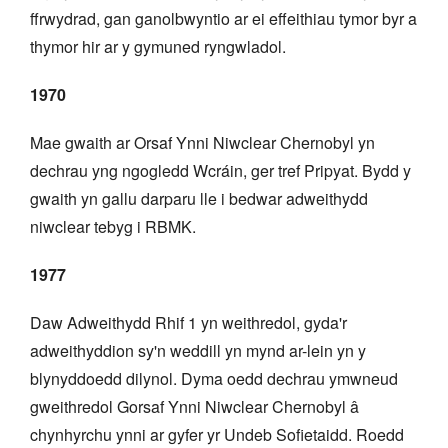
ffrwydrad, gan ganolbwyntio ar ei effeithiau tymor byr a
thymor hir ar y gymuned ryngwladol.
1970
Mae gwaith ar Orsaf Ynni Niwclear Chernobyl yn
dechrau yng ngogledd Wcráin, ger tref Pripyat. Bydd y
gwaith yn gallu darparu lle i bedwar adweithydd
niwclear tebyg i RBMK.
1977
Daw Adweithydd Rhif 1 yn weithredol, gyda'r
adweithyddion sy'n weddill yn mynd ar-lein yn y
blynyddoedd dilynol. Dyma oedd dechrau ymwneud
gweithredol Gorsaf Ynni Niwclear Chernobyl â
chynhyrchu ynni ar gyfer yr Undeb Sofietaidd. Roedd