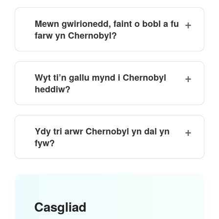
Mewn gwirionedd, faint o bobl a fu
farw yn Chernobyl?
Wyt ti’n gallu mynd i Chernobyl
heddiw?
Ydy tri arwr Chernobyl yn dal yn
fyw?
Casgliad