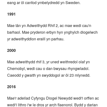
eang ar ôl canfod ymbelydredd yn Sweden.
1991
Mae tân yn Adweithydd Rhif 2, ac mae wedi cau'n
barhaol. Mae pryderon erbyn hyn ynghylch diogelwch
yr adweithyddion eraill yn parhau.
2000
Mae adweithydd rhif 3, yr uned weithredol olaf yn
Chernobyl, wedi cau o dan bwysau rhyngwladol.
Caeodd y gwaith yn swyddogol ar ôl 23 mlynedd.
2016
Mae'r adeilad Cyfyngu Diogel Newydd wedi'i orffen ac
wedi'i lithro i'w le dros yr arch flaenorol. Bydd y darian