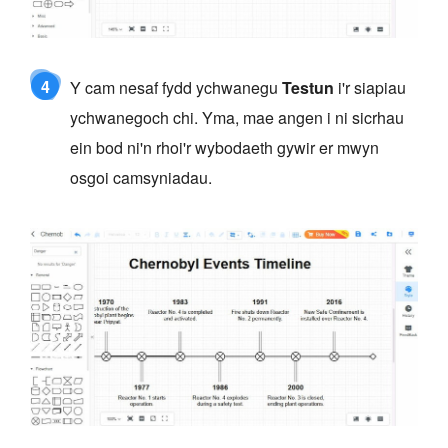
4
Y cam nesaf fydd ychwanegu
Testun
i'r siapiau
ychwanegoch chi. Yma, mae angen i ni sicrhau
ein bod ni'n rhoi'r wybodaeth gywir er mwyn
osgoi camsyniadau.